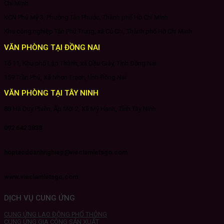
Chí Minh
KCN Phú Mỹ 3, Phường Tân Phước, Thành phố Hồ Chí Minh
Khu công nghiệp Tân Phú Trung, xã Củ Chi, Thành phố Hồ Chí Minh
VĂN PHÒNG TẠI ĐỒNG NAI
Tổ 11, Khu phố Lập Thành, xã Dầu Giây, Tỉnh Đồng Nai
159 Trần Phú, Xã Nhơn Trạch, tỉnh Đồng Nai
VĂN PHÒNG TẠI TÂY NINH
8B Hà Duy Phiên, Ấp Mới 2, Xã Mỹ Hạnh, Tỉnh Tây Ninh
092 642 3838
hoptacdoanhnghiep@vieclamletsgo.com
www.vieclamletsgo.com
DỊCH VỤ CUNG ỨNG
CUNG ỨNG LAO ĐỘNG PHỔ THÔNG
CUNG ỨNG GIA CÔNG SẢN XUẤT