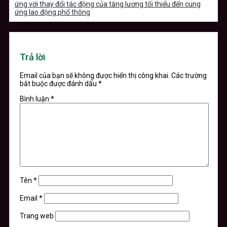
ứng với thay đổi tác động của tăng lương tối thiểu đến cung
ứng lao động phổ thông
Trả lời
Email của bạn sẽ không được hiển thị công khai.
Các trường
bắt buộc được đánh dấu
*
Bình luận
*
Tên
*
Email
*
Trang web