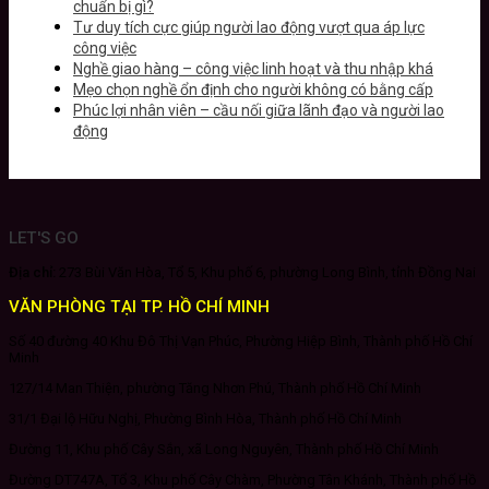
chuẩn bị gì?
Tư duy tích cực giúp người lao động vượt qua áp lực
công việc
Nghề giao hàng – công việc linh hoạt và thu nhập khá
Mẹo chọn nghề ổn định cho người không có bằng cấp
Phúc lợi nhân viên – cầu nối giữa lãnh đạo và người lao
động
LET'S GO
Địa chỉ:
273 Bùi Văn Hòa, Tổ 5, Khu phố 6, phường Long Bình, tỉnh Đồng Nai
VĂN PHÒNG TẠI TP. HỒ CHÍ MINH
Số 40 đường 40 Khu Đô Thị Vạn Phúc, Phường Hiệp Bình, Thành phố Hồ Chí
Minh
127/14 Man Thiện, phường Tăng Nhơn Phú, Thành phố Hồ Chí Minh
31/1 Đại lộ Hữu Nghị, Phường Bình Hòa, Thành phố Hồ Chí Minh
Đường 11, Khu phố Cây Sắn, xã Long Nguyên, Thành phố Hồ Chí Minh
Đường DT747A, Tổ 3, Khu phố Cây Chàm, Phường Tân Khánh, Thành phố Hồ