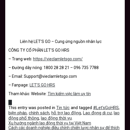
Liên hệ LET’S GO – Cung ứng nguồn nhân lực
CÔNG TY CỔ PHẦN LET’S GO HRS
– Trang web:
https://vieclamletsgo.com/
– Đường dây nóng: 1800 28 28 21 – 096 735 7788
– Email: Support@vieclamletsgo.com
– Fanpage:
LET’S GO HRS
Tham khảo: Website:
Tìm kiếm việc làm uy tín
This entry was posted in
Tin tức
and tagged
#Let'sGoHRS
,
biện pháp
,
chính sách
,
hỗ trợ lao động
,
Lao đọng di cư
,
lao
động phổ thông
,
lao động thời vụ
.
Xu hướng ngành lao động thời vụ tại Việt Nam
Cách các doanh nghiệp điều chỉnh chiến lược nhân sự để thích