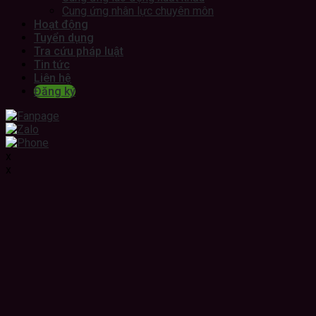
Cung ứng nhân lực chuyên môn
Hoạt động
Tuyển dụng
Tra cứu pháp luật
Tin tức
Liên hệ
Đăng ký
x
x