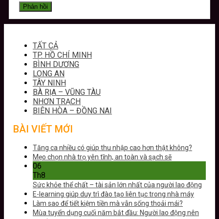
TẤT CẢ
TP. HỒ CHÍ MINH
BÌNH DƯƠNG
LONG AN
TÂY NINH
BÀ RỊA – VŨNG TÀU
NHƠN TRẠCH
BIÊN HÒA – ĐỒNG NAI
BÀI VIẾT MỚI
Tăng ca nhiều có giúp thu nhập cao hơn thật không?
Mẹo chọn nhà trọ yên tĩnh, an toàn và sạch sẽ
06
Th8
Sức khỏe thể chất – tài sản lớn nhất của người lao động
E-learning giúp duy trì đào tạo liên tục trong nhà máy
Làm sao để tiết kiệm tiền mà vẫn sống thoải mái?
Mùa tuyển dụng cuối năm bắt đầu: Người lao động nên