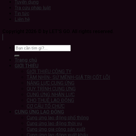
Tuyển dụng
Tra cứu pháp luật
Tin tức
Liên hệ
Copyright 2026 © by LET'S GO. All rights reserved.
Trang chủ
GIỚI THIỆU
GIỚI THIỆU CÔNG TY
TẦM NHÌN- SỨ MỆNH-GIÁ TRỊ CỐT LÕI
NĂNG LỰC CUNG ỨNG
QUY TRÌNH CUNG ỨNG
CUNG ỨNG NHÂN LỰC
CHO THUÊ LAO ĐỘNG
CƠ CẤU TỔ CHỨC
CUNG ỨNG LAO ĐỘNG
Cung ứng lao động phổ thông
Cung ứng lao động thời vụ
Cung ứng gia công sản xuất
Cung ứng lao động xuất khẩu