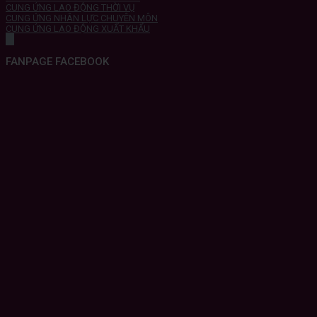
CUNG ỨNG LAO ĐỘNG THỜI VỤ
CUNG ỨNG NHÂN LỰC CHUYÊN MÔN
CUNG ỨNG LAO ĐỘNG XUẤT KHẨU
FANPAGE FACEBOOK