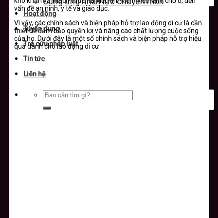
khó khăn và thách thức, từ việc tìm kiếm việc làm, chỗ ở, đến
Cung ứng nhân lực chuyên môn
vấn đề an ninh, y tế và giáo dục.
Hoạt động
Vì vậy, các chính sách và biện pháp hỗ trợ lao động di cư là cần
Tuyển dụng
thiết để đảm bảo quyền lợi và nâng cao chất lượng cuộc sống
của họ. Dưới đây là một số chính sách và biện pháp hỗ trợ hiệu
Tra cứu pháp luật
quả dành cho lao động di cư.
Tin tức
Liên hệ