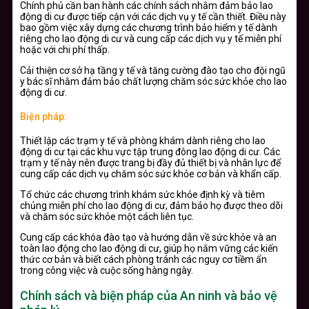
Chính phủ cần ban hành các chính sách nhằm đảm bảo lao
động di cư được tiếp cận với các dịch vụ y tế cần thiết. Điều này
bao gồm việc xây dựng các chương trình bảo hiểm y tế dành
riêng cho lao động di cư và cung cấp các dịch vụ y tế miễn phí
hoặc với chi phí thấp.
Cải thiện cơ sở hạ tầng y tế và tăng cường đào tạo cho đội ngũ
y bác sĩ nhằm đảm bảo chất lượng chăm sóc sức khỏe cho lao
động di cư.
Biện pháp:
Thiết lập các trạm y tế và phòng khám dành riêng cho lao
động di cư tại các khu vực tập trung đông lao động di cư. Các
trạm y tế này nên được trang bị đầy đủ thiết bị và nhân lực để
cung cấp các dịch vụ chăm sóc sức khỏe cơ bản và khẩn cấp.
Tổ chức các chương trình khám sức khỏe định kỳ và tiêm
chủng miễn phí cho lao động di cư, đảm bảo họ được theo dõi
và chăm sóc sức khỏe một cách liên tục.
Cung cấp các khóa đào tạo và hướng dẫn về sức khỏe và an
toàn lao động cho lao động di cư, giúp họ nắm vững các kiến
thức cơ bản và biết cách phòng tránh các nguy cơ tiềm ẩn
trong công việc và cuộc sống hàng ngày.
Chính sách và biện pháp của An ninh và bảo vệ