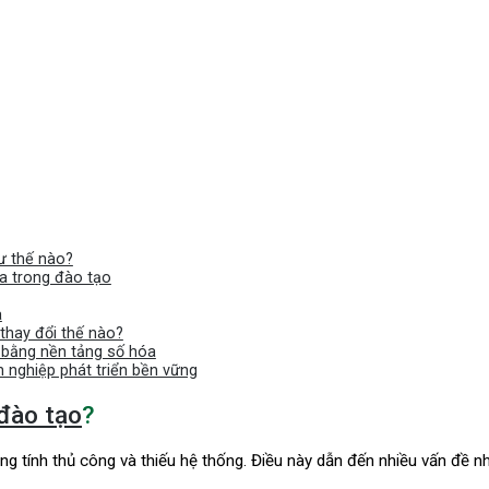
ư thế nào?
a trong đào tạo
a
thay đổi thế nào?
 bằng nền tảng số hóa
h nghiệp phát triển bền vững
 đào tạo
?
g tính thủ công và thiếu hệ thống. Điều này dẫn đến nhiều vấn đề n