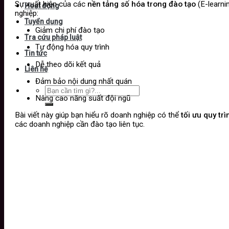
Sự xuất hiện của các
nền tảng số hóa trong đào tạo
(E-learni
Hoạt động
nghiệp:
Tuyển dụng
Giảm chi phí đào tạo
Tra cứu pháp luật
Tự động hóa quy trình
Tin tức
Dễ theo dõi kết quả
Liên hệ
Đảm bảo nội dung nhất quán
Nâng cao năng suất đội ngũ
Bài viết này giúp bạn hiểu rõ doanh nghiệp có thể
tối ưu quy tr
các doanh nghiệp cần đào tạo liên tục.