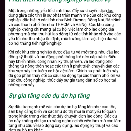
Một trong những yếu tố chính thúc đẩy sự chuyển dịch
lao
động
giữa các tỉnh là sự phát triển mạnh mẽ của các khu công
nghiệp, đặc biệt ở các tỉnh như Bình Dương, Đồng Nai, Bắc Ninh
và các thành phố lớn như TP.HCM và Hà Nội. Các khu công
nghiệp không chỉ mang lại cơ hội việc làm cho lao động địa
phương mà còn thu hút lao động từ các tỉnh khác nhờ vào các
yếu tố như thu nhập ổn định, môi trường làm việc hiện đại và
cơ hội thăng tiến nghề nghiệp.
Khi các khu công nghiệp được đầu tư và mở rộng, nhu cầu lao
động kỹ thuật và lao động phổ thông trở nên cấp bách. Điều
này khiến nhiều công nhân, kỹ thuật viên, và lao động phổ
thông từ nông thôn hoặc các tỉnh ít phát triển chuyển đến các
khu vực này tìm kiếm cơ hội việc làm. Chính sự phát triển này
đã góp phần thay đổi cơ cấu lao động tại các thành phố lớn và
các khu công nghiệp, thúc đẩy sự gia tăng dân số cơ học tại
những nơi này.
Sự gia tăng các dự án hạ tầng
Sự đầu tư mạnh mẽ vào các dự án hạ tầng lớn như cao tốc,
sân bay, cảng biển và các khu đô thị mới là một yếu tố quan
trọng khác trong việc thúc đẩy chuyển dịch lao động. Các dự
án này không chỉ tạo ra hàng ngàn cơ hội việc làm mà còn làm
tăng nhu cầu về lao động xây dựng, lao động kỹ thuật và các
dịch vụ hỗ trợ khác.