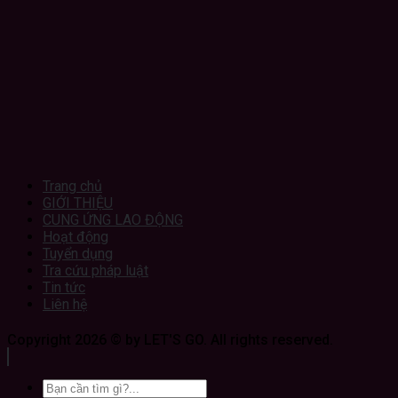
Trang chủ
GIỚI THIỆU
CUNG ỨNG LAO ĐỘNG
Hoạt động
Tuyển dụng
Tra cứu pháp luật
Tin tức
Liên hệ
Copyright 2026 © by LET'S GO. All rights reserved.