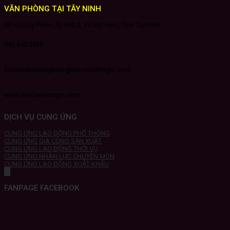
VĂN PHÒNG TẠI TÂY NINH
8B Hà Duy Phiên, Ấp Mới 2, Xã Mỹ Hạnh, Tỉnh Tây Ninh
092 642 3838
hoptacdoanhnghiep@vieclamletsgo.com
www.vieclamletsgo.com
DỊCH VỤ CUNG ỨNG
CUNG ỨNG LAO ĐỘNG PHỔ THÔNG
CUNG ỨNG GIA CÔNG SẢN XUẤT
CUNG ỨNG LAO ĐỘNG THỜI VỤ
CUNG ỨNG NHÂN LỰC CHUYÊN MÔN
CUNG ỨNG LAO ĐỘNG XUẤT KHẨU
FANPAGE FACEBOOK