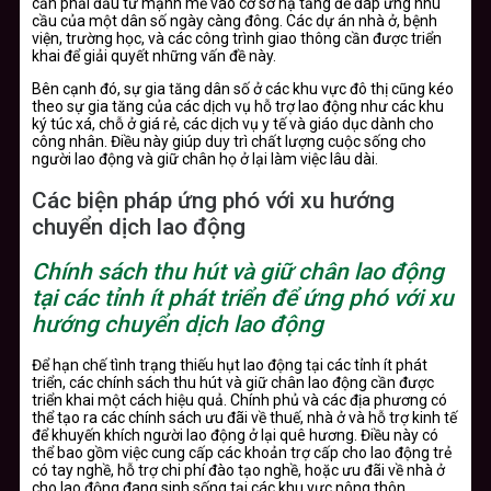
cần phải đầu tư mạnh mẽ vào cơ sở hạ tầng để đáp ứng nhu
cầu của một dân số ngày càng đông. Các dự án nhà ở, bệnh
viện, trường học, và các công trình giao thông cần được triển
khai để giải quyết những vấn đề này.
Bên cạnh đó, sự gia tăng dân số ở các khu vực đô thị cũng kéo
theo sự gia tăng của các dịch vụ hỗ trợ lao động như các khu
ký túc xá, chỗ ở giá rẻ, các dịch vụ y tế và giáo dục dành cho
công nhân. Điều này giúp duy trì chất lượng cuộc sống cho
người lao động và giữ chân họ ở lại làm việc lâu dài.
Các biện pháp ứng phó với xu hướng
chuyển dịch lao động
Chính sách thu hút và giữ chân lao động
tại các tỉnh ít phát triển để ứng phó với xu
hướng chuyển dịch lao động
Để hạn chế tình trạng thiếu hụt lao động tại các tỉnh ít phát
triển, các chính sách thu hút và giữ chân lao động cần được
triển khai một cách hiệu quả. Chính phủ và các địa phương có
thể tạo ra các chính sách ưu đãi về thuế, nhà ở và hỗ trợ kinh tế
để khuyến khích người lao động ở lại quê hương. Điều này có
thể bao gồm việc cung cấp các khoản trợ cấp cho lao động trẻ
có tay nghề, hỗ trợ chi phí đào tạo nghề, hoặc ưu đãi về nhà ở
cho lao động đang sinh sống tại các khu vực nông thôn.