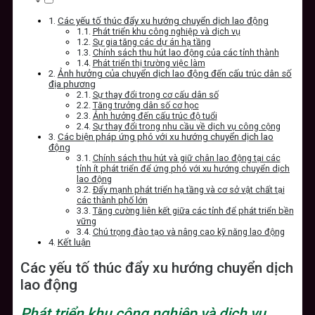
Các yếu tố thúc đẩy xu hướng chuyển dịch lao động
Phát triển khu công nghiệp và dịch vụ
Sự gia tăng các dự án hạ tầng
Chính sách thu hút lao động của các tỉnh thành
Phát triển thị trường việc làm
Ảnh hưởng của chuyển dịch lao động đến cấu trúc dân số
địa phương
Sự thay đổi trong cơ cấu dân số
Tăng trưởng dân số cơ học
Ảnh hưởng đến cấu trúc độ tuổi
Sự thay đổi trong nhu cầu về dịch vụ công cộng
Các biện pháp ứng phó với xu hướng chuyển dịch lao
động
Chính sách thu hút và giữ chân lao động tại các
tỉnh ít phát triển để ứng phó với xu hướng chuyển dịch
lao động
Đẩy mạnh phát triển hạ tầng và cơ sở vật chất tại
các thành phố lớn
Tăng cường liên kết giữa các tỉnh để phát triển bền
vững
Chú trọng đào tạo và nâng cao kỹ năng lao động
Kết luận
Các yếu tố thúc đẩy xu hướng chuyển dịch
lao động
Phát triển khu công nghiệp và dịch vụ