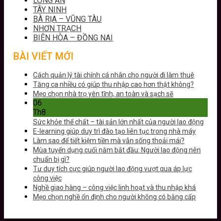
LONG AN
TÂY NINH
BÀ RỊA – VŨNG TÀU
NHƠN TRẠCH
BIÊN HÒA – ĐỒNG NAI
BÀI VIẾT MỚI
Cách quản lý tài chính cá nhân cho người đi làm thuê
Tăng ca nhiều có giúp thu nhập cao hơn thật không?
Mẹo chọn nhà trọ yên tĩnh, an toàn và sạch sẽ
06
Th8
Sức khỏe thể chất – tài sản lớn nhất của người lao động
E-learning giúp duy trì đào tạo liên tục trong nhà máy
Làm sao để tiết kiệm tiền mà vẫn sống thoải mái?
Mùa tuyển dụng cuối năm bắt đầu: Người lao động nên
chuẩn bị gì?
Tư duy tích cực giúp người lao động vượt qua áp lực
công việc
Nghề giao hàng – công việc linh hoạt và thu nhập khá
Mẹo chọn nghề ổn định cho người không có bằng cấp