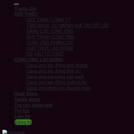
Trang chủ
GIỚI THIỆU
GIỚI THIỆU CÔNG TY
TẦM NHÌN- SỨ MỆNH-GIÁ TRỊ CỐT LÕI
NĂNG LỰC CUNG ỨNG
QUY TRÌNH CUNG ỨNG
CUNG ỨNG NHÂN LỰC
CHO THUÊ LAO ĐỘNG
CƠ CẤU TỔ CHỨC
CUNG ỨNG LAO ĐỘNG
Cung ứng lao động phổ thông
Cung ứng lao động thời vụ
Cung ứng gia công sản xuất
Cung ứng lao động xuất khẩu
Cung ứng nhân lực chuyên môn
Hoạt động
Tuyển dụng
Tra cứu pháp luật
Tin tức
Liên hệ
Đăng ký