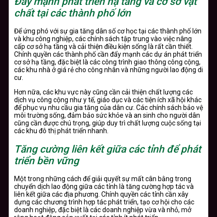
Đẩy mạnh phát triển hạ tầng và cơ sở vật
chất tại các thành phố lớn
Để ứng phó với sự gia tăng dân số cơ học tại các thành phố lớn
và khu công nghiệp, các chính sách tập trung vào việc nâng
cấp cơ sở hạ tầng và cải thiện điều kiện sống là rất cần thiết.
Chính quyền các thành phố cần đẩy mạnh các dự án phát triển
cơ sở hạ tầng, đặc biệt là các công trình giao thông công cộng,
các khu nhà ở giá rẻ cho công nhân và những người lao động di
cư.
Hơn nữa, các khu vực này cũng cần cải thiện chất lượng các
dịch vụ công cộng như y tế, giáo dục và các tiện ích xã hội khác
để phục vụ nhu cầu gia tăng của dân cư. Các chính sách bảo vệ
môi trường sống, đảm bảo sức khỏe và an sinh cho người dân
cũng cần được chú trọng, giúp duy trì chất lượng cuộc sống tại
các khu đô thị phát triển nhanh.
Tăng cường liên kết giữa các tỉnh để phát
triển bền vững
Một trong những cách để giải quyết sự mất cân bằng trong
chuyển dịch lao động giữa các tỉnh là tăng cường hợp tác và
liên kết giữa các địa phương. Chính quyền các tỉnh cần xây
dựng các chương trình hợp tác phát triển, tạo cơ hội cho các
doanh nghiệp, đặc biệt là các doanh nghiệp vừa và nhỏ, mở