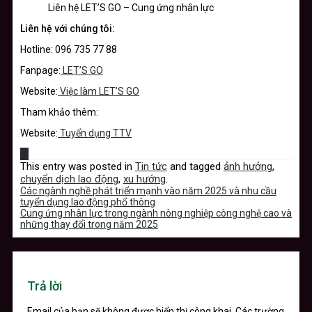
Liên hệ LET’S GO – Cung ứng nhân lực
Liên hệ với chúng tôi:
Hotline: 096 735 77 88
Fanpage:
LET’S GO
Website:
Việc làm LET’S GO
Tham khảo thêm:
Website:
Tuyển dụng TTV
This entry was posted in
Tin tức
and tagged
ảnh hưởng
,
chuyển dịch lao động
,
xu hướng
.
Các ngành nghề phát triển mạnh vào năm 2025 và nhu cầu
tuyển dụng lao động phổ thông
Cung ứng nhân lực trong ngành nông nghiệp công nghệ cao và
những thay đổi trong năm 2025
Trả lời
Email của bạn sẽ không được hiển thị công khai.
Các trường