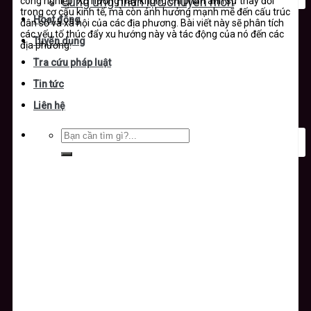
công nghiệp. Xu hướng này không chỉ phản ánh sự thay đổi
Cung ứng nhân lực chuyên môn
trong cơ cấu kinh tế, mà còn ảnh hưởng mạnh mẽ đến cấu trúc
Hoạt động
dân số và xã hội của các địa phương. Bài viết này sẽ phân tích
các yếu tố thúc đẩy xu hướng này và tác động của nó đến các
Tuyển dụng
địa phương.
Tra cứu pháp luật
Tin tức
Liên hệ