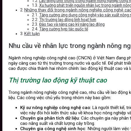
Lao động phổ thông trong ngành nông nghiệp công 
Xu hướng phát triển nguồn nhân lực trong ngành nôn
Những thay đổi trong ngành nông nghiệp công nghệ ca
Tăng cường ứng dụng công nghệ vào sản xuất nông 
Thị trường lao động linh hoạt hơn
Đào tạo và nâng cao kỹ năng lao động
Tăng cường hợp tác quốc tế
Kết luận
Nhu cầu về nhân lực trong ngành nông n
Ngành nông nghiệp công nghệ cao (CNCN) ở Việt Nam đang phát 
ngày càng cao từ thị trường trong nước và quốc tế. Để phát tri
cao được chia thành hai nhóm chính: lao động kỹ thuật cao và 
Thị trường lao động kỹ thuật cao
Trong ngành nông nghiệp công nghệ cao, nhu cầu về lao động kỹ t
liệu. Các công việc chủ yếu trong nhóm này bao gồm:
Kỹ sư nông nghiệp công nghệ cao
: Là người thiết kế, 
việc này đòi hỏi kiến thức sâu về khoa học nông nghiệp v
Chuyên gia phân tích dữ liệu
: Các chuyên gia này phân t
cao năng suất và chất lượng cây trồng.
Chuyên gia công nghệ sinh học
: Những người làm việc 