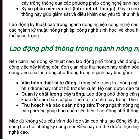
cây trồng thông qua các phương pháp công nghệ sinh học 
Kỹ sư phần mềm và IoT (Internet of Things)
: Đây là nh
thống này giúp giám sát và điều khiển các yếu tố như nhiệ
Lao động kỹ thuật cao trong ngành nông nghiệp công nghệ cao 
các ngành kỹ thuật, nông nghiệp, công nghệ sinh học, và khoa h
thế quan trọng.
Lao động phổ thông trong ngành nông n
Bên cạnh lao động kỹ thuật cao, lao động phổ thông vẫn đóng va
công việc này không còn đơn giản như thu hoạch hay chăm sóc c
công việc của lao động phổ thông trong ngành này bao gồm:
Vận hành thiết bị tự động
: Trong các trang trại nông ng
như drone hay robot hỗ trợ sản xuất. Họ cần được đào t
Quản lý chất lượng cây trồng
: Lao động phổ thông cần p
khác để đảm bảo sự phát triển tối ưu cho cây trồng. Điề
Thu hoạch và bảo quản nông sản
: Trong ngành nông n
các phương pháp bảo quản tiên tiến. Lao động phổ thông
Mặc dù không yêu cầu trình độ học vấn cao như lao động kỹ th
sàng học hỏi những kỹ năng mới. Điều này có thể được thực hi
nghệ cao.