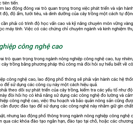
tiên tiến.
óm lao động đóng vai trò quan trọng trong việc phát triển và vận h
t độ, độ ẩm, tưới tiêu, và dinh dưỡng của cây trồng một cách tự độn
cần phải có trình độ học vấn cao và kỹ năng chuyên môn vững vàng, 
ọc máy tính. Việc có các chứng chỉ chuyên ngành và kinh nghiệm thự
ghiệp công nghệ cao
i trò quan trọng trong ngành nông nghiệp công nghệ cao, tuy nhiên,
ây trồng bằng phương pháp thủ công mà đòi hỏi sự hiểu biết về côn
hiệp công nghệ cao, lao động phổ thông sẽ phải vận hành các hệ thốn
ạo để sử dụng các công cụ này một cách hiệu quả.
hải theo dõi sự phát triển của cây trồng, kiểm tra các yếu tố như độ
u này đòi hỏi họ có khả năng sử dụng các công nghệ đo lường và cảm
ghiệp công nghệ cao, việc thu hoạch và bảo quản nông sản cũng đư
 cần được đào tạo để sử dụng các công nghệ này nhằm giữ gìn chất
uật, nhưng lao động phổ thông trong ngành nông nghiệp công nghệ 
ện qua các khóa đào tạo ngắn hạn, đào tạo tại chỗ, hoặc các chươn