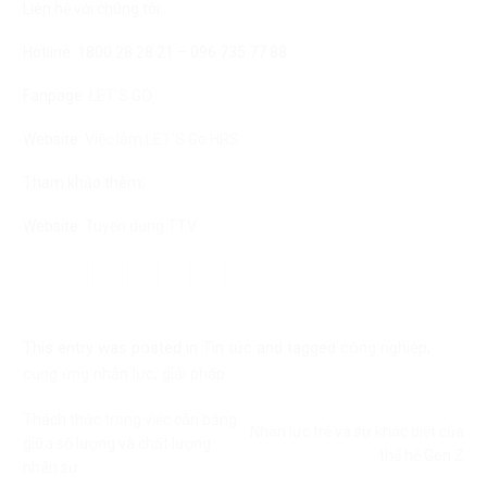
Liên hệ với chúng tôi:
Hotline: 1800 28 28 21 – 096 735 77 88
Fanpage:
LET’S GO
Website:
Việc làm LET’S Go HRS
Tham khảo thêm:
Website:
Tuyển dụng TTV
This entry was posted in
Tin tức
and tagged
công nghiệp
,
cung ứng nhân lực
,
giải pháp
.
Thách thức trong việc cân bằng
Nhân lực trẻ và sự khác biệt của
giữa số lượng và chất lượng
thế hệ Gen Z
nhân sự