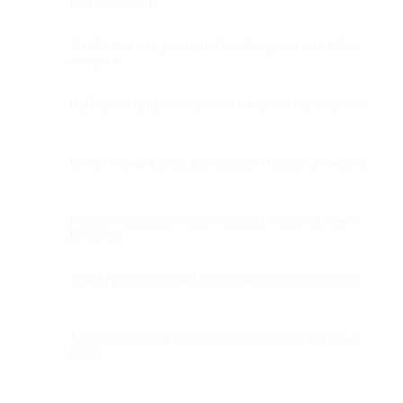
nên chuẩn bị gì?
Tư duy tích cực giúp người lao động vượt qua áp lực
công việc
Nghề giao hàng – công việc linh hoạt và thu nhập khá
Mẹo chọn nghề ổn định cho người không có bằng cấp
Phúc lợi nhân viên – cầu nối giữa lãnh đạo và người
lao động
5 cách giúp công nhân trẻ cải thiện kỹ năng làm việc
5 Cách Giúp Công Nhân Trẻ Cải Thiện Kỹ Năng Công
Nhân