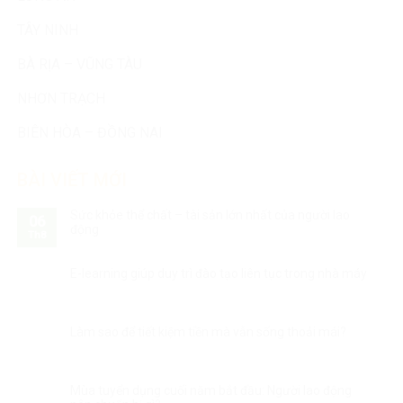
TÂY NINH
BÀ RỊA – VŨNG TÀU
NHƠN TRẠCH
BIÊN HÒA – ĐỒNG NAI
BÀI VIẾT MỚI
Sức khỏe thể chất – tài sản lớn nhất của người lao
06
động
Th8
E-learning giúp duy trì đào tạo liên tục trong nhà máy
Làm sao để tiết kiệm tiền mà vẫn sống thoải mái?
Mùa tuyển dụng cuối năm bắt đầu: Người lao động