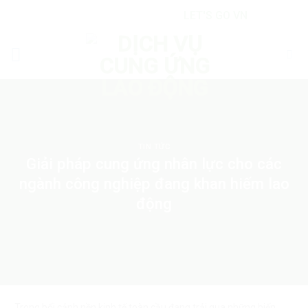
Skip
LET'S GO VN
to
content
TIN TỨC
Giải pháp cung ứng nhân lực cho các
ngành công nghiệp đang khan hiếm lao
động
Trong bối cảnh nền kinh tế toàn cầu đang trải qua những biến