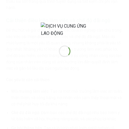
thiểu sai sót trong quá trình tuyển dụng và tiết kiệm chi phí vận
hành.
Cải thiện điều kiện làm việc và chế độ đãi ngộ
Để thu hút và giữ chân nhân lực, các doanh nghiệp cần chú trọng
vào việc cải thiện điều kiện làm việc và chế độ đãi ngộ. Mặc dù
mức lương là một yếu tố quan trọng, nhưng không phải là yếu tố
duy nhất. Những yếu tố khác như môi trường làm việc, phúc lợi,
chế độ bảo hiểm, cơ hội thăng tiến, và sự công nhận công sức lao
động của nhân viên cũng có ảnh hưởng lớn đến quyết định làm
việc và gắn bó lâu dài của người lao động.
Các yếu tố cần cải thiện
:
Môi trường làm việc
: Tạo ra một môi trường làm việc an toàn,
thân thiện, và công bằng, nơi nhân viên cảm thấy thoải mái và
có thể phát huy tối đa khả năng.
Chế độ đãi ngộ
: Đảm bảo các chế độ đãi ngộ như bảo hiểm y
tế, bảo hiểm xã hội, thưởng năng suất, và các phúc lợi khác.
Cơ hội thăng tiến
: Tạo ra lộ trình phát triển nghề nghiệp rõ