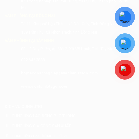
Khu công nghiệp Tân Phú Trung, xã Củ Chi, Thành phố Hồ Chí
Minh
VĂN PHÒNG TẠI ĐỒNG NAI
Tổ 11, Khu phố Lập Thành, xã Dầu Giây, Tỉnh Đồng Nai
159 Trần Phú, Xã Nhơn Trạch, tỉnh Đồng Nai
VĂN PHÒNG TẠI TÂY NINH
8B Hà Duy Phiên, Ấp Mới 2, Xã Mỹ Hạnh, Tỉnh Tây Ninh
092 642 3838
hoptacdoanhnghiep@vieclamletsgo.com
www.vieclamletsgo.com
DỊCH VỤ CUNG ỨNG
CUNG ỨNG LAO ĐỘNG PHỔ THÔNG
CUNG ỨNG GIA CÔNG SẢN XUẤT
CUNG ỨNG LAO ĐỘNG THỜI VỤ