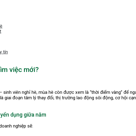
hè
t
 tín
tìm việc mới?
 – sinh viên nghỉ hè, mùa hè còn được xem là “thời điểm vàng” để ng
à giai đoạn tâm lý thay đổi, thị trường lao động sôi động, cơ hội c
uyển dụng giữa năm
 doanh nghiệp sẽ: