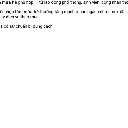
m mùa hè
phù hợp — từ lao động phổ thông, sinh viên, công nhân thời
yển
việc làm mùa hè
thường tăng mạnh ở các ngành như sản xuất, du 
g ty dịch vụ theo mùa.
và có sự chuẩn bị đúng cách.