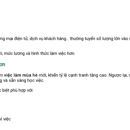
thương mại điện tử, dịch vụ khách hàng… thường tuyển số lượng lớn v
rí, mức lương và hình thức làm việc hơn.
hơn
tìm
việc làm mùa hè
mới, khiến tỷ lệ cạnh tranh tăng cao. Ngược lại
g và sẵn sàng học việc.
 biệt phù hợp với:
ỉ việc