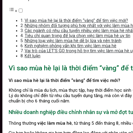
Vì sao mùa hè lại là thời điểm “vàng” để tìm việc mới?
Những nhóm đối tượng phù hợp nhất với việc làm mùa 
Các ngành có nhu cầu tuyển nhiều việc làm mùa hè nhấ
Tiêu chí quan trọng để lựa chọn việc làm mùa hè uy tín
Những loại việc làm mùa hè dễ bị lừa và nên tránh
Kinh nghiệm phỏng vấn khi tìm việc làm mùa hè
Vai trò của LET’S GO trong hỗ trợ tìm việc làm mùa hè uy
Kết luận
Vì sao mùa hè lại là thời điểm “vàng” để 
Vì sao mùa hè lại là thời điểm “vàng” để tìm việc mới?
Không chỉ là mùa du lịch, mùa thực tập, hay thời điểm học sinh
Lý do không chỉ đến từ nhu cầu tuyển dụng tăng, mà còn vì đây l
chuẩn bị cho 6 tháng cuối năm.
Nhiều doanh nghiệp điều chỉnh nhân sự và mở đợt t
Thông thường
việc làm mùa hè
, từ tháng 5 đến tháng 8, nhiều