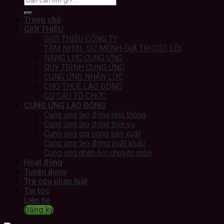
Trang chủ
GIỚI THIỆU
GIỚI THIỆU CÔNG TY
TẦM NHÌN- SỨ MỆNH-GIÁ TRỊ CỐT LÕI
NĂNG LỰC CUNG ỨNG
QUY TRÌNH CUNG ỨNG
CUNG ỨNG NHÂN LỰC
CHO THUÊ LAO ĐỘNG
CƠ CẤU TỔ CHỨC
CUNG ỨNG LAO ĐỘNG
Cung ứng lao động phổ thông
Cung ứng lao động thời vụ
Cung ứng gia công sản xuất
Cung ứng lao động xuất khẩu
Cung ứng nhân lực chuyên môn
Hoạt động
Tuyển dụng
Tra cứu pháp luật
Tin tức
Liên hệ
Đăng ký