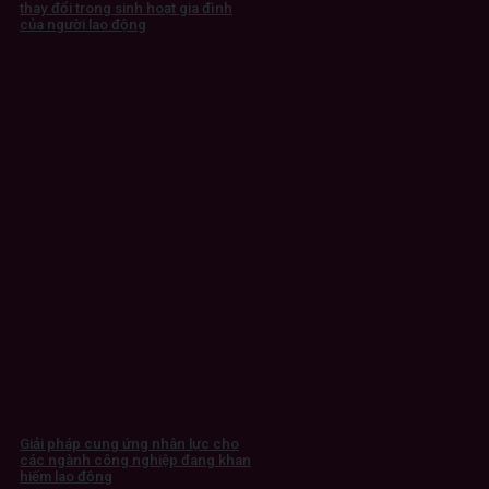
thay đổi trong sinh hoạt gia đình
của người lao động
Giải pháp cung ứng nhân lực cho
các ngành công nghiệp đang khan
hiếm lao động