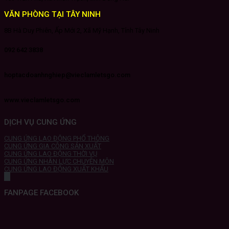
VĂN PHÒNG TẠI TÂY NINH
8B Hà Duy Phiên, Ấp Mới 2, Xã Mỹ Hạnh, Tỉnh Tây Ninh
092 642 3838
hoptacdoanhnghiep@vieclamletsgo.com
www.vieclamletsgo.com
DỊCH VỤ CUNG ỨNG
CUNG ỨNG LAO ĐỘNG PHỔ THÔNG
CUNG ỨNG GIA CÔNG SẢN XUẤT
CUNG ỨNG LAO ĐỘNG THỜI VỤ
CUNG ỨNG NHÂN LỰC CHUYÊN MÔN
CUNG ỨNG LAO ĐỘNG XUẤT KHẨU
FANPAGE FACEBOOK