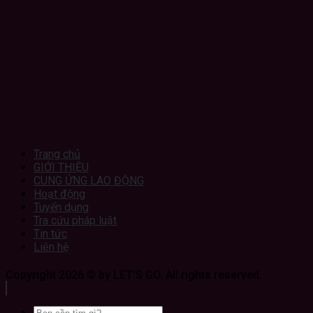
Trang chủ
GIỚI THIỆU
CUNG ỨNG LAO ĐỘNG
Hoạt động
Tuyển dụng
Tra cứu pháp luật
Tin tức
Liên hệ
Copyright 2026 © by LET'S GO. All rights reserved.