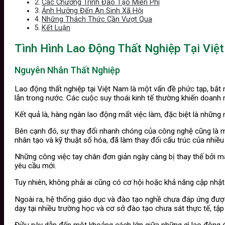
Các Chương Trình Đào Tạo Miễn Phí
Ảnh Hưởng Đến An Sinh Xã Hội
Những Thách Thức Cần Vượt Qua
Kết Luận
Tình Hình Lao Động Thất Nghiệp Tại Việ
Nguyên Nhân Thất Nghiệp
Lao động thất nghiệp tại Việt Nam là một vấn đề phức tạp, bắt
lẫn trong nước. Các cuộc suy thoái kinh tế thường khiến doanh 
Kết quả là, hàng ngàn lao động mất việc làm, đặc biệt là những
Bên cạnh đó, sự thay đổi nhanh chóng của công nghệ cũng là mộ
nhân tạo và kỹ thuật số hóa, đã làm thay đổi cấu trúc của nhiề
Những công việc tay chân đơn giản ngày càng bị thay thế bởi m
yêu cầu mới.
Tuy nhiên, không phải ai cũng có cơ hội hoặc khả năng cập nhật k
Ngoài ra, hệ thống giáo dục và đào tạo nghề chưa đáp ứng được n
dạy tại nhiều trường học và cơ sở đào tạo chưa sát thực tế, tập
Điều này dẫn đến một khoảng cách lớn giữa những gì lao động đư