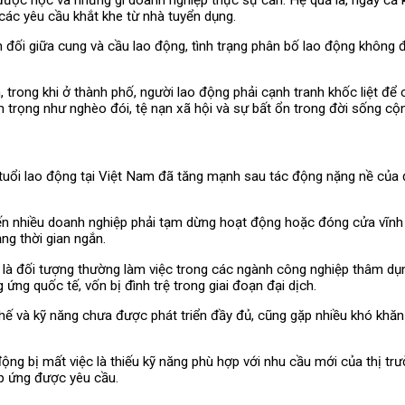
ác yêu cầu khắt khe từ nhà tuyển dụng.
n đối giữa cung và cầu lao động, tình trạng phân bố lao động không 
n, trong khi ở thành phố, người lao động phải cạnh tranh khốc liệt 
êm trọng như nghèo đói, tệ nạn xã hội và sự bất ổn trong đời sống cộ
 tuổi lao động tại Việt Nam đã tăng mạnh sau tác động nặng nề của
n nhiều doanh nghiệp phải tạm dừng hoạt động hoặc đóng cửa vĩnh vi
ng thời gian ngắn.
à đối tượng thường làm việc trong các ngành công nghiệp thâm dụn
ng quốc tế, vốn bị đình trệ trong giai đoạn đại dịch.
hế và kỹ năng chưa được phát triển đầy đủ, cũng gặp nhiều khó khăn 
động bị mất việc là thiếu kỹ năng phù hợp với nhu cầu mới của thị tr
p ứng được yêu cầu.