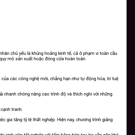
hân chủ yếu là khủng hoảng kinh tế, cả ở phạm vi toàn cầu
ẹp quy mô sản xuất hoặc đóng cửa hoàn toàn.
 của các công nghệ mới, chẳng hạn như tự động hóa, trí tuệ
ải nhanh chóng nâng cao trình độ và thích nghi với những
 cạnh tranh.
 gia tăng tỷ lệ thất nghiệp. Hiện nay, chương trình giảng
 sinh viên tốt nghiệp với tấm bằng trên tay, họ vẫn gặp khó