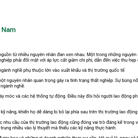
t Nam
 nguồn từ nhiều nguyên nhân đan xen nhau. Một trong những nguyên n
nghiệp phải đối mặt với áp lực cắt giảm chi phí, dẫn đến việc thu h
 ngành nghề phụ thuộc lớn vào xuất khẩu và thị trường quốc tế.
t nguyên nhân quan trọng gây ra tình trạng thất nghiệp. Sự bùng nổ
u ngành nghề.
áy móc và các hệ thống tự động. Điều này đòi hỏi người lao động ph
ỹ năng, khiến họ dễ dàng bị bỏ lại phía sau trên thị trường lao động
hu cầu của thị trường lao động cũng đóng vai trò đáng kể trong việc
 trung nhiều vào lý thuyết mà thiếu các kỹ năng thực hành.
ợc học và những gì doanh nghiệp thực sự cần. Hệ quả là, ngay cả khi