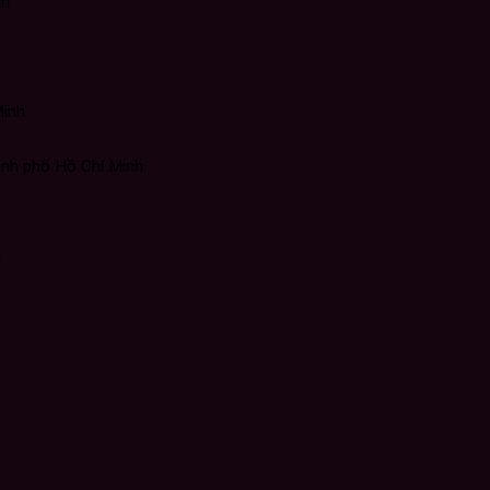
nh
Minh
nh phố Hồ Chí Minh
h