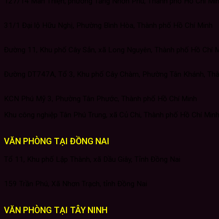
127/14 Man Thiện, phường Tăng Nhơn Phú, Thành phố Hồ Chí Mi
31/1 Đại lộ Hữu Nghị, Phường Bình Hòa, Thành phố Hồ Chí Minh
Đường 11, Khu phố Cây Sắn, xã Long Nguyên, Thành phố Hồ Chí 
Đường DT747A, Tổ 3, Khu phố Cây Chàm, Phường Tân Khánh, Thà
KCN Phú Mỹ 3, Phường Tân Phước, Thành phố Hồ Chí Minh
Khu công nghiệp Tân Phú Trung, xã Củ Chi, Thành phố Hồ Chí Min
VĂN PHÒNG TẠI ĐỒNG NAI
Tổ 11, Khu phố Lập Thành, xã Dầu Giây, Tỉnh Đồng Nai
159 Trần Phú, Xã Nhơn Trạch, tỉnh Đồng Nai
VĂN PHÒNG TẠI TÂY NINH