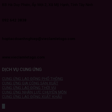
8B Hà Duy Phiên, Ấp Mới 2, Xã Mỹ Hạnh, Tỉnh Tây Ninh
092 642 3838
hoptacdoanhnghiep@vieclamletsgo.com
www.vieclamletsgo.com
DỊCH VỤ CUNG ỨNG
CUNG ỨNG LAO ĐỘNG PHỔ THÔNG
CUNG ỨNG GIA CÔNG SẢN XUẤT
CUNG ỨNG LAO ĐỘNG THỜI VỤ
CUNG ỨNG NHÂN LỰC CHUYÊN MÔN
CUNG ỨNG LAO ĐỘNG XUẤT KHẨU