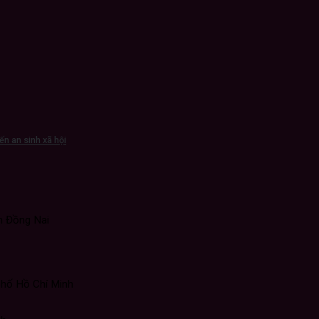
ến an sinh xã hội
h Đồng Nai
phố Hồ Chí Minh