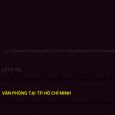
Các chương trình đào tạo miễn phí cho lao động thất nghiệp và ảnh hưởng đ
LET'S GO
Địa chỉ:
273 Bùi Văn Hòa, Tổ 5, Khu phố 6, phường Long Bình, tỉn
VĂN PHÒNG TẠI TP. HỒ CHÍ MINH
Số 40 đường 40 Khu Đô Thị Vạn Phúc, Phường Hiệp Bình, Thành 