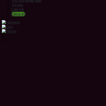
Tra cứu pháp luật
Tin tức
Liên hệ
Đăng ký
x
x