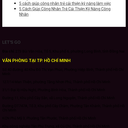
5 cách giúp công nhân trẻ cải thiện kỹ năng làm việc
5 Cách Giúp Công Nhân Trẻ Cải Thiện Kỹ Năng Công
Nhân
LET'S GO
Địa chỉ:
273 Bùi Văn Hòa, Tổ 5, Khu phố 6, phường Long Bình, tỉnh Đồng Nai
VĂN PHÒNG TẠI TP. HỒ CHÍ MINH
Số 40 đường 40 Khu Đô Thị Vạn Phúc, Phường Hiệp Bình, Thành phố Hồ Chí
Minh
127/14 Man Thiện, phường Tăng Nhơn Phú, Thành phố Hồ Chí Minh
31/1 Đại lộ Hữu Nghị, Phường Bình Hòa, Thành phố Hồ Chí Minh
Đường 11, Khu phố Cây Sắn, xã Long Nguyên, Thành phố Hồ Chí Minh
Đường DT747A, Tổ 3, Khu phố Cây Chàm, Phường Tân Khánh, Thành phố Hồ
Chí Minh
KCN Phú Mỹ 3, Phường Tân Phước, Thành phố Hồ Chí Minh
Khu công nghiệp Tân Phú Trung, xã Củ Chi, Thành phố Hồ Chí Minh