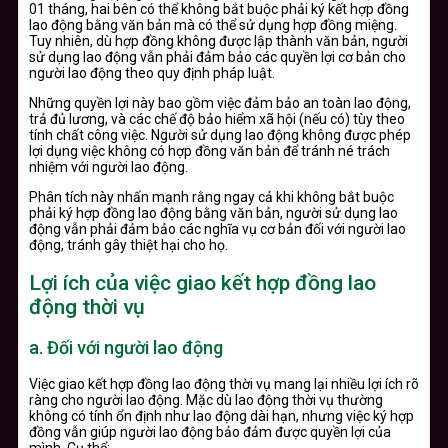
01 tháng, hai bên có thể không bắt buộc phải ký kết hợp đồng
lao động bằng văn bản mà có thể sử dụng hợp đồng miệng.
Tuy nhiên, dù hợp đồng không được lập thành văn bản, người
sử dụng lao động vẫn phải đảm bảo các quyền lợi cơ bản cho
người lao động theo quy định pháp luật.
Những quyền lợi này bao gồm việc đảm bảo an toàn lao động,
trả đủ lương, và các chế độ bảo hiểm xã hội (nếu có) tùy theo
tính chất công việc. Người sử dụng lao động không được phép
lợi dụng việc không có hợp đồng văn bản để tránh né trách
nhiệm với người lao động.
Phân tích này nhấn mạnh rằng ngay cả khi không bắt buộc
phải ký hợp đồng lao động bằng văn bản, người sử dụng lao
động vẫn phải đảm bảo các nghĩa vụ cơ bản đối với người lao
động, tránh gây thiệt hại cho họ.
Lợi ích của việc giao kết hợp đồng lao
động thời vụ
a.
Đối với người lao động
Việc giao kết hợp đồng lao động thời vụ mang lại nhiều lợi ích rõ
ràng cho người lao động. Mặc dù lao động thời vụ thường
không có tính ổn định như lao động dài hạn, nhưng việc ký hợp
đồng vẫn giúp người lao động bảo đảm được quyền lợi của
mình. Cụ thể: