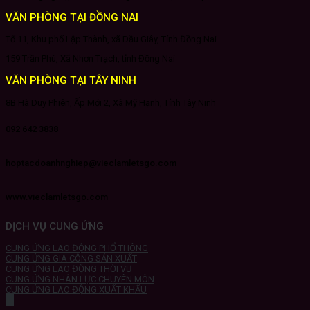
VĂN PHÒNG TẠI ĐỒNG NAI
Tổ 11, Khu phố Lập Thành, xã Dầu Giây, Tỉnh Đồng Nai
159 Trần Phú, Xã Nhơn Trạch, tỉnh Đồng Nai
VĂN PHÒNG TẠI TÂY NINH
8B Hà Duy Phiên, Ấp Mới 2, Xã Mỹ Hạnh, Tỉnh Tây Ninh
092 642 3838
hoptacdoanhnghiep@vieclamletsgo.com
www.vieclamletsgo.com
DỊCH VỤ CUNG ỨNG
CUNG ỨNG LAO ĐỘNG PHỔ THÔNG
CUNG ỨNG GIA CÔNG SẢN XUẤT
CUNG ỨNG LAO ĐỘNG THỜI VỤ
CUNG ỨNG NHÂN LỰC CHUYÊN MÔN
CUNG ỨNG LAO ĐỘNG XUẤT KHẨU