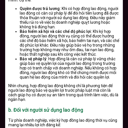
Quyền được trả lương:
Khi có hợp đồng lao động, người
lao động có căn cứ pháp lý để đòi hỏi tiền lương đã được
thỏa thuận với người sử dụng lao động. Điều này giảm
thiểu rủi ro về việc bị doanh nghiệp quỵt lương hoặc
không trả đúng hạn.
Bảo hiểm xã hội và các chế độ phúc lợi:
Khi ký hợp
đồng, người lao động thời vụ cũng có thể được hưởng
các chế độ bảo hiểm xã hội, bảo hiểm tai nạn, và các chế
độ phúc lợi khác. Điều này giúp bảo vệ họ trong những
trường hợp không may như ốm đau, tai nạn lao động,
hoặc thất nghiệp sau khi công việc kết thúc.
Bảo vệ pháp lý:
Hợp đồng là căn cứ pháp lý vững chắc
giúp bảo vệ quyền lợi của người lao động trong trường
hợp có tranh chấp với doanh nghiệp. Nếu không có hợp
đồng, người lao động khó có thể chứng minh được mối
quan hệ lao động của mình và đòi hỏi các quyền lợi.
Nhìn chung, hợp đồng lao động không chỉ là phương tiện để
người lao động bảo vệ quyền lợi trước pháp luật mà còn là
cách giúp họ có được sự an tâm trong quá trình làm việc, dù là
ngắn hạn.
b. Đối với người sử dụng lao động
Từ phía doanh nghiệp, việc ký hợp đồng lao động thời vụ cũng
mang lại nhiều lợi ích đáng kể: