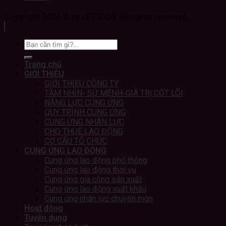
Copyright 2026 © by LET'S GO. All rights reserved.
Trang chủ
GIỚI THIỆU
GIỚI THIỆU CÔNG TY
TẦM NHÌN- SỨ MỆNH-GIÁ TRỊ CỐT LÕI
NĂNG LỰC CUNG ỨNG
QUY TRÌNH CUNG ỨNG
CUNG ỨNG NHÂN LỰC
CHO THUÊ LAO ĐỘNG
CƠ CẤU TỔ CHỨC
CUNG ỨNG LAO ĐỘNG
Cung ứng lao động phổ thông
Cung ứng lao động thời vụ
Cung ứng gia công sản xuất
Cung ứng lao động xuất khẩu
Cung ứng nhân lực chuyên môn
Hoạt động
Tuyển dụng