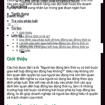
thường làm việc trong một thời gian ngắn, phục vụ cho nhu
Cung ứng nhân lực chuyên môn
cầu sản xuất kinh doanh tăng cao đột biến hoặc khi doanh
Hoạt động
nghiệp cần bổ sung nhân lực trong giai đoạn ngắn hạn.
Tuyển dụng
Danh mục
Tra cứu pháp luật
Tin tức
Giới thiệu
Liên hệ
Lao động thời vụ là gì?
Quy định của pháp luật về hợp đồng lao động thời vụ
Lợi ích của việc giao kết hợp đồng lao động thời vụ
Những lưu ý khi giao kết hợp đồng lao động thời vụ
Kết luận
Giới thiệu
Câu hỏi được đặt ra là: “Người lao động làm thời vụ có bắt buộc
giao kết hợp đồng lao động hay không?”. Điều này không chỉ
liên quan đến quyền lợi của người lao động mà còn liên quan
trực tiếp đến nghĩa vụ của người sử dụng lao động theo quy
định pháp luật. Bài viết này sẽ đi sâu vào phân tích các quy
định liên quan đến hợp đồng lao động thời vụ, làm rõ những
trường hợp bắt buộc và không bắt buộc phải ký hợp đồng lao
động, từ đó giúp doanh nghiệp và người lao động hiểu rõ quyền
và trách nhiệm của mình.