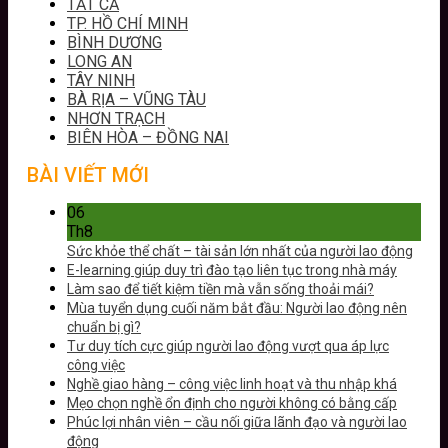
TẤT CẢ
TP. HỒ CHÍ MINH
BÌNH DƯƠNG
LONG AN
TÂY NINH
BÀ RỊA – VŨNG TÀU
NHƠN TRẠCH
BIÊN HÒA – ĐỒNG NAI
BÀI VIẾT MỚI
06
Th8
Sức khỏe thể chất – tài sản lớn nhất của người lao động
E-learning giúp duy trì đào tạo liên tục trong nhà máy
Làm sao để tiết kiệm tiền mà vẫn sống thoải mái?
Mùa tuyển dụng cuối năm bắt đầu: Người lao động nên
chuẩn bị gì?
Tư duy tích cực giúp người lao động vượt qua áp lực
công việc
Nghề giao hàng – công việc linh hoạt và thu nhập khá
Mẹo chọn nghề ổn định cho người không có bằng cấp
Phúc lợi nhân viên – cầu nối giữa lãnh đạo và người lao
động