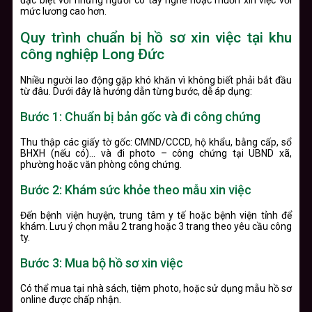
đặc biệt với những người có tay nghề hoặc muốn xin việc với
mức lương cao hơn.
Quy trình chuẩn bị hồ sơ xin việc tại khu
công nghiệp Long Đức
Nhiều người lao động gặp khó khăn vì không biết phải bắt đầu
từ đâu. Dưới đây là hướng dẫn từng bước, dễ áp dụng:
Bước 1: Chuẩn bị bản gốc và đi công chứng
Thu thập các giấy tờ gốc: CMND/CCCD, hộ khẩu, bằng cấp, sổ
BHXH (nếu có)… và đi photo – công chứng tại UBND xã,
phường hoặc văn phòng công chứng.
Bước 2: Khám sức khỏe theo mẫu xin việc
Đến bệnh viện huyện, trung tâm y tế hoặc bệnh viện tỉnh để
khám. Lưu ý chọn mẫu 2 trang hoặc 3 trang theo yêu cầu công
ty.
Bước 3: Mua bộ hồ sơ xin việc
Có thể mua tại nhà sách, tiệm photo, hoặc sử dụng mẫu hồ sơ
online được chấp nhận.