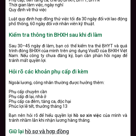
Phụ cấp, tiền tăng ca, chế độ BHXH, BHYT, BHTN
Thời gian làm việc, ngày nghỉ
Quy định về thử việc
Luật quy định hợp đồng thử việc tối đa 30 ngày đối với lao động
phổ thông, 60 ngày đối với nhân viên kỹ thuật.
Kiểm tra thông tin BHXH sau khi đi làm
Sau 30–45 ngày đi làm, bạn có thể kiểm tra thẻ BHYT và quá
trình đóng BHXH của mình trên ứng dụng VssID của BHXH Việt
Nam. Nếu công ty chưa đăng ký, bạn cần phản hồi ngay để
tránh mất quyền lợi.
Hỏi rõ các khoản phụ cấp đi kèm
Ngoài lương, công nhân thường được hưởng thêm:
Phụ cấp chuyên cần
Phụ cấp đi lại, nhà ở
Phụ cấp ca đêm, tăng ca, độc hại
Phúc lợi lễ tết, thưởng tháng 13
Bạn nên hỏi rõ để hiểu quyền lợi
hồ sơ xin việc
của mình và
tránh nhầm lẫn khi nhận lương hàng tháng.
Giữ lại
hồ sơ và hợp đồng