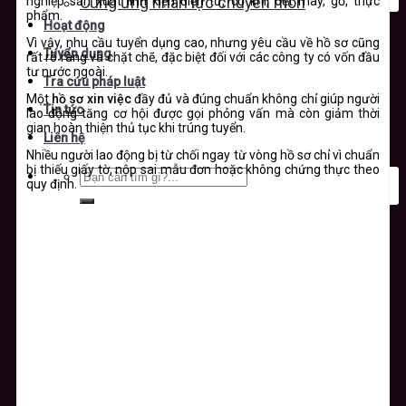
nghiệp sản xuất linh kiện điện tử, cơ khí, dệt may, gỗ, thực
Cung ứng nhân lực chuyên môn
phẩm.
Hoạt động
Vì vậy, nhu cầu tuyển dụng cao, nhưng yêu cầu về hồ sơ cũng
Tuyển dụng
rất rõ ràng và chặt chẽ, đặc biệt đối với các công ty có vốn đầu
tư nước ngoài.
Tra cứu pháp luật
Một
hồ sơ xin việc
đầy đủ và đúng chuẩn không chỉ giúp người
Tin tức
lao động tăng cơ hội được gọi phỏng vấn mà còn giảm thời
gian hoàn thiện thủ tục khi trúng tuyển.
Liên hệ
Nhiều người lao động bị từ chối ngay từ vòng hồ sơ chỉ vì chuẩn
bị thiếu giấy tờ, nộp sai mẫu đơn hoặc không chứng thực theo
quy định.