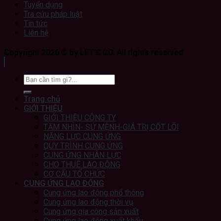
Tuyển dụng
Tra cứu pháp luật
Tin tức
Liên hệ
Copyright 2026 © by LET'S GO. All rights reserved.
Trang chủ
GIỚI THIỆU
GIỚI THIỆU CÔNG TY
TẦM NHÌN- SỨ MỆNH-GIÁ TRỊ CỐT LÕI
NĂNG LỰC CUNG ỨNG
QUY TRÌNH CUNG ỨNG
CUNG ỨNG NHÂN LỰC
CHO THUÊ LAO ĐỘNG
CƠ CẤU TỔ CHỨC
CUNG ỨNG LAO ĐỘNG
Cung ứng lao động phổ thông
Cung ứng lao động thời vụ
Cung ứng gia công sản xuất
Cung ứng lao động xuất khẩu