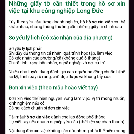
Những giấy tờ cần thiết trong hồ sơ xin
việc tại khu công nghiệp Long Đức
Tùy theo yêu cầu từng doanh nghiệp, bộ
hồ sơ xin việc
có thể
khác nhau, nhưng thông thường cần những giấy tờ chính sau:
Sơ yếu lý lịch (có xác nhận của địa phương)
Sơ yếu lý lịch phải:
Ghi đầy đủ thông tin cá nhân, quá trình học tập, làm việc
Có xác nhận của phường/xã (không quá 6 tháng)
Ghi rõ tình trạng hôn nhân, nghề nghiệp và nơi cư trú
Nhiều nhà tuyển dụng đánh giá cao người lao động chuẩn bị hồ
sơ kỹ, trình bày rõ ràng, chữ đọc được và không tẩy xóa.
Đơn xin việc (theo mẫu hoặc viết tay)
Đơn xin việc thể hiện nguyện vọng làm việc, vị trí mong muốn,
kinh nghiệm nếu có.
Có hai cách chuẩn bị đơn xin việc:
Tải mẫu
hồ sơ xin việc
dành cho lao động phổ thông
Tự viết tay nếu doanh nghiệp yêu cầu (thể hiện sự chân thành)
Nội dung đơn xin việc không cần dài, nhưng phải thể hiện mong