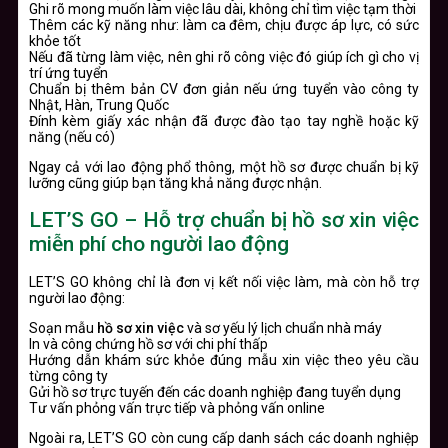
Ghi rõ mong muốn làm việc lâu dài, không chỉ tìm việc tạm thời
Thêm các kỹ năng như: làm ca đêm, chịu được áp lực, có sức
khỏe tốt
Nếu đã từng làm việc, nên ghi rõ công việc đó giúp ích gì cho vị
trí ứng tuyển
Chuẩn bị thêm bản CV đơn giản nếu ứng tuyển vào công ty
Nhật, Hàn, Trung Quốc
Đính kèm giấy xác nhận đã được đào tạo tay nghề hoặc kỹ
năng (nếu có)
Ngay cả với lao động phổ thông, một hồ sơ được chuẩn bị kỹ
lưỡng cũng giúp bạn tăng khả năng được nhận.
LET’S GO – Hỗ trợ chuẩn bị hồ sơ xin việc
miễn phí cho người lao động
LET’S GO không chỉ là đơn vị kết nối việc làm, mà còn hỗ trợ
người lao động:
Soạn mẫu
hồ sơ xin việc
và sơ yếu lý lịch chuẩn nhà máy
In và công chứng hồ sơ với chi phí thấp
Hướng dẫn khám sức khỏe đúng mẫu xin việc theo yêu cầu
từng công ty
Gửi hồ sơ trực tuyến đến các doanh nghiệp đang tuyển dụng
Tư vấn phỏng vấn trực tiếp và phỏng vấn online
Ngoài ra, LET’S GO còn cung cấp danh sách các doanh nghiệp