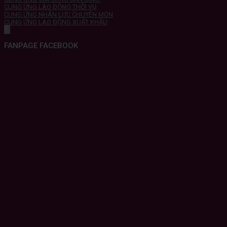
CUNG ỨNG LAO ĐỘNG THỜI VỤ
CUNG ỨNG NHÂN LỰC CHUYÊN MÔN
CUNG ỨNG LAO ĐỘNG XUẤT KHẨU
FANPAGE FACEBOOK