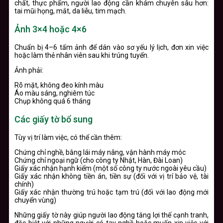
chất, thực phẩm, người lao động cần khám chuyên sâu hơn:
tai mũi họng, mắt, da liễu, tim mạch.
Ảnh 3×4 hoặc 4×6
Chuẩn bị 4–6 tấm ảnh để dán vào sơ yếu lý lịch, đơn xin việc
hoặc làm thẻ nhân viên sau khi trúng tuyển.
Ảnh phải:
Rõ mặt, không đeo kính màu
Áo màu sáng, nghiêm túc
Chụp không quá 6 tháng
Các giấy tờ bổ sung
Tùy vị trí làm việc, có thể cần thêm:
Chứng chỉ nghề, bằng lái máy nâng, vận hành máy móc
Chứng chỉ ngoại ngữ (cho công ty Nhật, Hàn, Đài Loan)
Giấy xác nhận hạnh kiểm (một số công ty nước ngoài yêu cầu)
Giấy xác nhận không tiền án, tiền sự (đối với vị trí bảo vệ, tài
chính)
Giấy xác nhận thường trú hoặc tạm trú (đối với lao động mới
chuyển vùng)
Những giấy tờ này giúp người lao động tăng lợi thế cạnh tranh,