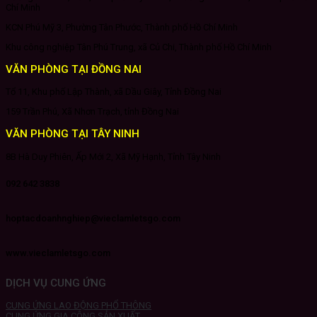
Chí Minh
KCN Phú Mỹ 3, Phường Tân Phước, Thành phố Hồ Chí Minh
Khu công nghiệp Tân Phú Trung, xã Củ Chi, Thành phố Hồ Chí Minh
VĂN PHÒNG TẠI ĐỒNG NAI
Tổ 11, Khu phố Lập Thành, xã Dầu Giây, Tỉnh Đồng Nai
159 Trần Phú, Xã Nhơn Trạch, tỉnh Đồng Nai
VĂN PHÒNG TẠI TÂY NINH
8B Hà Duy Phiên, Ấp Mới 2, Xã Mỹ Hạnh, Tỉnh Tây Ninh
092 642 3838
hoptacdoanhnghiep@vieclamletsgo.com
www.vieclamletsgo.com
DỊCH VỤ CUNG ỨNG
CUNG ỨNG LAO ĐỘNG PHỔ THÔNG
CUNG ỨNG GIA CÔNG SẢN XUẤT