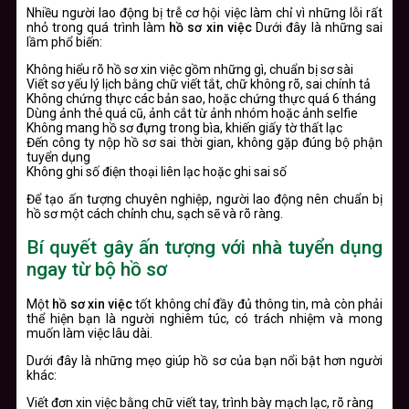
Nhiều người lao động bị trễ cơ hội việc làm chỉ vì những lỗi rất
nhỏ trong quá trình làm
hồ sơ xin việc
Dưới đây là những sai
lầm phổ biến:
Không hiểu rõ hồ sơ xin việc gồm những gì, chuẩn bị sơ sài
Viết sơ yếu lý lịch bằng chữ viết tắt, chữ không rõ, sai chính tả
Không chứng thực các bản sao, hoặc chứng thực quá 6 tháng
Dùng ảnh thẻ quá cũ, ảnh cắt từ ảnh nhóm hoặc ảnh selfie
Không mang hồ sơ đựng trong bìa, khiến giấy tờ thất lạc
Đến công ty nộp hồ sơ sai thời gian, không gặp đúng bộ phận
tuyển dụng
Không ghi số điện thoại liên lạc hoặc ghi sai số
Để tạo ấn tượng chuyên nghiệp, người lao động nên chuẩn bị
hồ sơ một cách chỉnh chu, sạch sẽ và rõ ràng.
Bí quyết gây ấn tượng với nhà tuyển dụng
ngay từ bộ hồ sơ
Một
hồ sơ xin việc
tốt không chỉ đầy đủ thông tin, mà còn phải
thể hiện bạn là người nghiêm túc, có trách nhiệm và mong
muốn làm việc lâu dài.
Dưới đây là những mẹo giúp hồ sơ của bạn nổi bật hơn người
khác:
Viết đơn xin việc bằng chữ viết tay, trình bày mạch lạc, rõ ràng