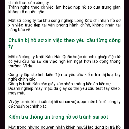
chính thức của công ty
Tránh nghe theo cò việc làm hoặc nộp hồ sơ qua trung gian
không rõ nguồn gốc
Một số công ty tại khu công nghiệp Long Đức chỉ nhận
hồ sơ
xin việc
trực tiếp tại văn phòng hành chính, không nhận tại
cổng bảo vệ.
Chuẩn bị hồ sơ xin việc theo yêu cầu từng công
ty
Một số công ty Nhật Bản, Hàn Quốc hoặc doanh nghiệp điện tử
có yêu cầu
hồ sơ xin việc
nghiêm ngặt hơn lao động thông
thường. Ví dụ:
Công ty lắp ráp linh kiện điện tử yêu cầu kiểm tra thị lực, tay
nghề chính xác
Công ty Nhật Bản cần giấy xác nhận không tiền án tiền sự
Doanh nghiệp may mặc, da giày có thể yêu cầu test tay khéo,
may mẫu
Vì vậy, trước khi chuẩn bị
hồ sơ xin việc
, bạn nên hỏi rõ công ty
để chuẩn bị chính xác.
Kiểm tra thông tin trong hồ sơ tránh sai sót
Một trong những nguyên nhân khiến người lao động bị trả
hồ