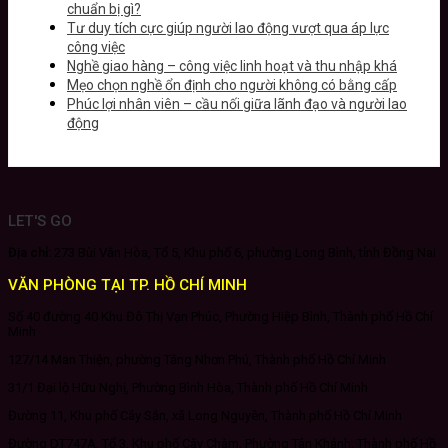
chuẩn bị gì?
Tư duy tích cực giúp người lao động vượt qua áp lực
công việc
Nghề giao hàng – công việc linh hoạt và thu nhập khá
Mẹo chọn nghề ổn định cho người không có bằng cấp
Phúc lợi nhân viên – cầu nối giữa lãnh đạo và người lao
động
LET'S GO
Địa chỉ:
273 Bùi Văn Hòa, Tổ 5, Khu phố 6, phường Long Bình, tỉnh Đồng Nai
VĂN PHÒNG TẠI TP. HỒ CHÍ MINH
Số 40 đường 40 Khu Đô Thị Vạn Phúc, Phường Hiệp Bình, Thành phố Hồ Chí
Minh
127/14 Man Thiện, phường Tăng Nhơn Phú, Thành phố Hồ Chí Minh
31/1 Đại lộ Hữu Nghị, Phường Bình Hòa, Thành phố Hồ Chí Minh
Đường 11, Khu phố Cây Sắn, xã Long Nguyên, Thành phố Hồ Chí Minh
Đường DT747A, Tổ 3, Khu phố Cây Chàm, Phường Tân Khánh, Thành phố Hồ