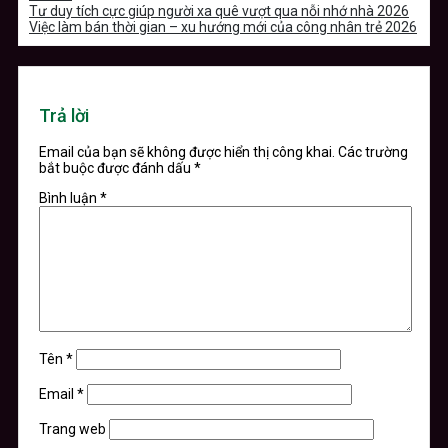
Tư duy tích cực giúp người xa quê vượt qua nỗi nhớ nhà 2026
Việc làm bán thời gian – xu hướng mới của công nhân trẻ 2026
Trả lời
Email của bạn sẽ không được hiển thị công khai.
Các trường
bắt buộc được đánh dấu
*
Bình luận
*
Tên
*
Email
*
Trang web