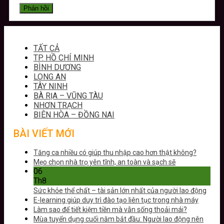
TẤT CẢ
TP. HỒ CHÍ MINH
BÌNH DƯƠNG
LONG AN
TÂY NINH
BÀ RỊA – VŨNG TÀU
NHƠN TRẠCH
BIÊN HÒA – ĐỒNG NAI
BÀI VIẾT MỚI
Tăng ca nhiều có giúp thu nhập cao hơn thật không?
Mẹo chọn nhà trọ yên tĩnh, an toàn và sạch sẽ
06
Th8
Sức khỏe thể chất – tài sản lớn nhất của người lao động
E-learning giúp duy trì đào tạo liên tục trong nhà máy
Làm sao để tiết kiệm tiền mà vẫn sống thoải mái?
Mùa tuyển dụng cuối năm bắt đầu: Người lao động nên