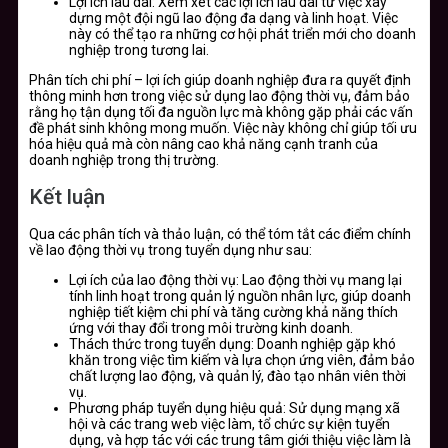
Lợi ích lâu dài: Xem xét các lợi ích lâu dài từ việc xây
dựng một đội ngũ lao động đa dạng và linh hoạt. Việc
này có thể tạo ra những cơ hội phát triển mới cho doanh
nghiệp trong tương lai.
Phân tích chi phí – lợi ích giúp doanh nghiệp đưa ra quyết định
thông minh hơn trong việc sử dụng lao động thời vụ, đảm bảo
rằng họ tận dụng tối đa nguồn lực mà không gặp phải các vấn
đề phát sinh không mong muốn. Việc này không chỉ giúp tối ưu
hóa hiệu quả mà còn nâng cao khả năng cạnh tranh của
doanh nghiệp trong thị trường.
Kết luận
Qua các phân tích và thảo luận, có thể tóm tắt các điểm chính
về lao động thời vụ trong tuyển dụng như sau:
Lợi ích của lao động thời vụ: Lao động thời vụ mang lại
tính linh hoạt trong quản lý nguồn nhân lực, giúp doanh
nghiệp tiết kiệm chi phí và tăng cường khả năng thích
ứng với thay đổi trong môi trường kinh doanh.
Thách thức trong tuyển dụng: Doanh nghiệp gặp khó
khăn trong việc tìm kiếm và lựa chọn ứng viên, đảm bảo
chất lượng lao động, và quản lý, đào tạo nhân viên thời
vụ.
Phương pháp tuyển dụng hiệu quả: Sử dụng mạng xã
hội và các trang web việc làm, tổ chức sự kiện tuyển
dụng, và hợp tác với các trung tâm giới thiệu việc làm là