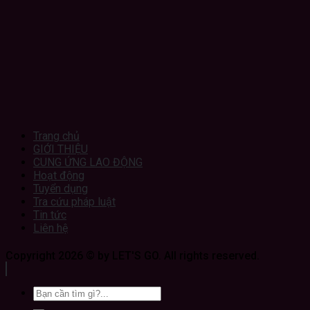
Trang chủ
GIỚI THIỆU
CUNG ỨNG LAO ĐỘNG
Hoạt động
Tuyển dụng
Tra cứu pháp luật
Tin tức
Liên hệ
Copyright 2026 © by LET'S GO. All rights reserved.