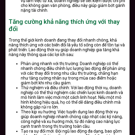
vụ làm việc từ xa, doanh nghiệp sẽ tiết kiệm được chi phí
cho không gian văn phòng, điều này giúp giảm bớt gánh
nặng tài chính.
Tăng cường khả năng thích ứng với thay
đổi
Trong thế giới kinh doanh đang thay đổi nhanh chóng, khả
năng thích ứng với các biến đổi là yếu tố sống còn để tồn tại và
phát triển. Lao động thời vụ giúp doanh nghiệp gia tăng khả
năng này thông qua các lợi ích sau:
Phản ứng nhanh với thị trường: Doanh nghiệp có thể
nhanh chóng điều chỉnh lực lượng lao động để phản ứng
với các thay đổi trong nhu cầu thị trường, chẳng hạn
như tăng cường nhân sự trong mùa cao điểm hoặc
giảm bớt khi nhu cầu giảm.
Thử nghiệm và điều chỉnh: Với lao động thời vụ, doanh
nghiệp có thể thử nghiệm các chiến lược kinh doanh và
mô hình làm việc mới một cách linh hoạt. Nếu một mô
hình không hiệu quả, họ có thể dễ dàng điều chỉnh mà
không gặp rủi ro lớn.
Theo kịp xu hướng: Việc tuyển dụng lao động thời vụ
giúp doanh nghiệp nhanh chóng cập nhật các kỹ năng,
công nghệ và xu hướng mới, từ đó nâng cao năng lực
cạnh tranh trong thị trường toàn cầu.
Tạo ra sự đổi mới: Đội ngũ lao động đa dạng, bao gồm