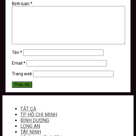
Bình luận
*
Tên
*
Email
*
Trang web
TẤT CẢ
TP. HỒ CHÍ MINH
BÌNH DƯƠNG
LONG AN
TÂY NINH