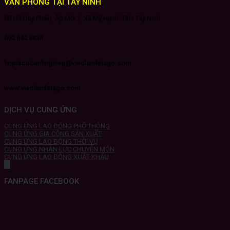
VĂN PHÒNG TẠI TÂY NINH
8B Hà Duy Phiên, Ấp Mới 2, Xã Mỹ Hạnh, Tỉnh Tây Ninh
092 642 3838
hoptacdoanhnghiep@vieclamletsgo.com
www.vieclamletsgo.com
DỊCH VỤ CUNG ỨNG
CUNG ỨNG LAO ĐỘNG PHỔ THÔNG
CUNG ỨNG GIA CÔNG SẢN XUẤT
CUNG ỨNG LAO ĐỘNG THỜI VỤ
CUNG ỨNG NHÂN LỰC CHUYÊN MÔN
CUNG ỨNG LAO ĐỘNG XUẤT KHẨU
FANPAGE FACEBOOK