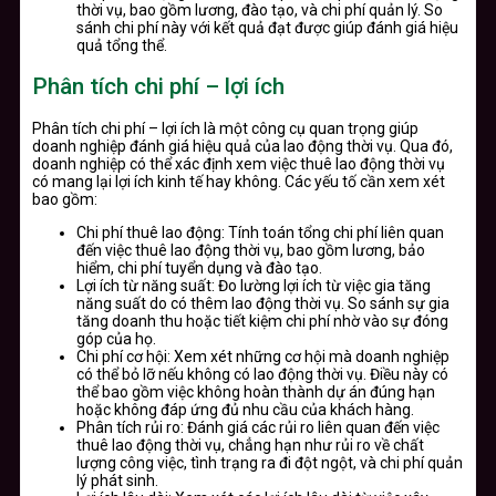
thời vụ, bao gồm lương, đào tạo, và chi phí quản lý. So
sánh chi phí này với kết quả đạt được giúp đánh giá hiệu
quả tổng thể.
Phân tích chi phí – lợi ích
Phân tích chi phí – lợi ích là một công cụ quan trọng giúp
doanh nghiệp đánh giá hiệu quả của lao động thời vụ. Qua đó,
doanh nghiệp có thể xác định xem việc thuê lao động thời vụ
có mang lại lợi ích kinh tế hay không. Các yếu tố cần xem xét
bao gồm:
Chi phí thuê lao động: Tính toán tổng chi phí liên quan
đến việc thuê lao động thời vụ, bao gồm lương, bảo
hiểm, chi phí tuyển dụng và đào tạo.
Lợi ích từ năng suất: Đo lường lợi ích từ việc gia tăng
năng suất do có thêm lao động thời vụ. So sánh sự gia
tăng doanh thu hoặc tiết kiệm chi phí nhờ vào sự đóng
góp của họ.
Chi phí cơ hội: Xem xét những cơ hội mà doanh nghiệp
có thể bỏ lỡ nếu không có lao động thời vụ. Điều này có
thể bao gồm việc không hoàn thành dự án đúng hạn
hoặc không đáp ứng đủ nhu cầu của khách hàng.
Phân tích rủi ro: Đánh giá các rủi ro liên quan đến việc
thuê lao động thời vụ, chẳng hạn như rủi ro về chất
lượng công việc, tình trạng ra đi đột ngột, và chi phí quản
lý phát sinh.