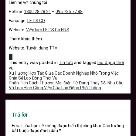
Liên hệ với chúng tôi
Hotline:
1800 28 28 21
–
096 735 77 88
Fanpage:
LET’S GO
Website:
Việc làm LET’S Go HRS
Tham khảo thêm:
Website:
Tuyển dụng TTV
This entry was posted in
Tin tức
and tagged
lao động thời
vụ
.
Xu Hướng Hợp Tác Giữa Các Doanh Nghiệp Nhỏ Trong Việc
Chia Sẻ Lao Động Thời Vụ
Phân Tích Cách Thương Mại Điện Tử Đang Thay Đổi Nhu Cầu
Và Loại Hình Công Việc Của Lao Động Phổ Thông
Trả lời
Email của bạn sẽ không được hiển thị công khai.
Các trường
bắt buộc được đánh dấu
*