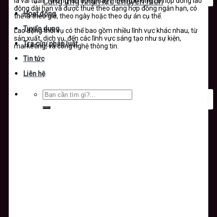
là vài tuần. Những lao động này thường không có hợp đồng lao
Cung ứng nhân lực chuyên môn
động dài hạn và được thuê theo dạng hợp đồng ngắn hạn, có
Hoạt động
thể là theo giờ, theo ngày hoặc theo dự án cụ thể.
Tuyển dụng
Lao động thời vụ có thể bao gồm nhiều lĩnh vực khác nhau, từ
sản xuất, dịch vụ, đến các lĩnh vực sáng tạo như sự kiện,
Tra cứu pháp luật
marketing, và công nghệ thông tin.
Tin tức
Liên hệ