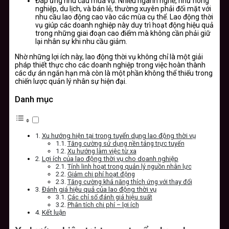
Đáp ứng nhu cầu mùa vụ: Nhiều ngành nghề, như nông
nghiệp, du lịch, và bán lẻ, thường xuyên phải đối mặt với
nhu cầu lao động cao vào các mùa cụ thể. Lao động thời
vụ giúp các doanh nghiệp này duy trì hoạt động hiệu quả
trong những giai đoạn cao điểm mà không cần phải giữ
lại nhân sự khi nhu cầu giảm.
Nhờ những lợi ích này, lao động thời vụ không chỉ là một giải
pháp thiết thực cho các doanh nghiệp trong việc hoàn thành
các dự án ngắn hạn mà còn là một phần không thể thiếu trong
chiến lược quản lý nhân sự hiện đại.
Danh mục
Xu hướng hiện tại trong tuyển dụng lao động thời vụ
Tăng cường sử dụng nền tảng trực tuyến
Xu hướng làm việc từ xa
Lợi ích của lao động thời vụ cho doanh nghiệp
Tính linh hoạt trong quản lý nguồn nhân lực
Giảm chi phí hoạt động
Tăng cường khả năng thích ứng với thay đổi
Đánh giá hiệu quả của lao động thời vụ
Các chỉ số đánh giá hiệu suất
Phân tích chi phí – lợi ích
Kết luận