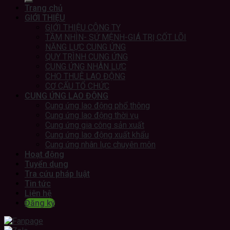
Trang chủ
GIỚI THIỆU
GIỚI THIỆU CÔNG TY
TẦM NHÌN- SỨ MỆNH-GIÁ TRỊ CỐT LÕI
NĂNG LỰC CUNG ỨNG
QUY TRÌNH CUNG ỨNG
CUNG ỨNG NHÂN LỰC
CHO THUÊ LAO ĐỘNG
CƠ CẤU TỔ CHỨC
CUNG ỨNG LAO ĐỘNG
Cung ứng lao động phổ thông
Cung ứng lao động thời vụ
Cung ứng gia công sản xuất
Cung ứng lao động xuất khẩu
Cung ứng nhân lực chuyên môn
Hoạt động
Tuyển dụng
Tra cứu pháp luật
Tin tức
Liên hệ
Đăng ký