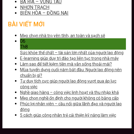
BÀ RỊA – VŨNG TÀU
NHƠN TRẠCH
BIÊN HÒA – ĐỒNG NAI
BÀI VIẾT MỚI
Mẹo chọn nhà trọ yên tĩnh, an toàn và sạch sẽ
06
Th8
Sức khỏe thể chất – tài sản lớn nhất của người lao động
E-learning giúp duy trì đào tạo liên tục trong nhà máy
Làm sao để tiết kiệm tiền mà vẫn sống thoải mái?
Mùa tuyển dụng cuối năm bắt đầu: Người lao động nên
chuẩn bị gì?
Tư duy tích cực giúp người lao động vượt qua áp lực
công việc
Nghề giao hàng – công việc linh hoạt và thu nhập khá
Mẹo chọn nghề ổn định cho người không có bằng cấp
Phúc lợi nhân viên – cầu nối giữa lãnh đạo và người lao
động
5 cách giúp công nhân trẻ cải thiện kỹ năng làm việc