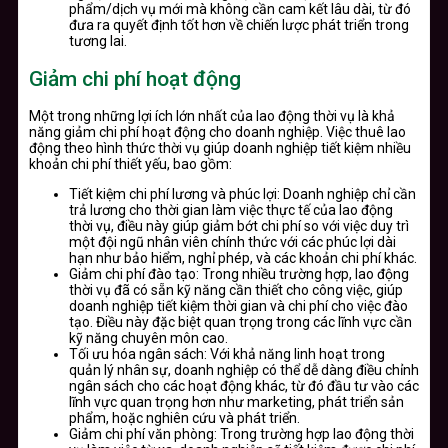
phẩm/dịch vụ mới mà không cần cam kết lâu dài, từ đó
đưa ra quyết định tốt hơn về chiến lược phát triển trong
tương lai.
Giảm chi phí hoạt động
Một trong những lợi ích lớn nhất của lao động thời vụ là khả
năng giảm chi phí hoạt động cho doanh nghiệp. Việc thuê lao
động theo hình thức thời vụ giúp doanh nghiệp tiết kiệm nhiều
khoản chi phí thiết yếu, bao gồm:
Tiết kiệm chi phí lương và phúc lợi: Doanh nghiệp chỉ cần
trả lương cho thời gian làm việc thực tế của lao động
thời vụ, điều này giúp giảm bớt chi phí so với việc duy trì
một đội ngũ nhân viên chính thức với các phúc lợi dài
hạn như bảo hiểm, nghỉ phép, và các khoản chi phí khác.
Giảm chi phí đào tạo: Trong nhiều trường hợp, lao động
thời vụ đã có sẵn kỹ năng cần thiết cho công việc, giúp
doanh nghiệp tiết kiệm thời gian và chi phí cho việc đào
tạo. Điều này đặc biệt quan trọng trong các lĩnh vực cần
kỹ năng chuyên môn cao.
Tối ưu hóa ngân sách: Với khả năng linh hoạt trong
quản lý nhân sự, doanh nghiệp có thể dễ dàng điều chỉnh
ngân sách cho các hoạt động khác, từ đó đầu tư vào các
lĩnh vực quan trọng hơn như marketing, phát triển sản
phẩm, hoặc nghiên cứu và phát triển.
Giảm chi phí văn phòng: Trong trường hợp lao động thời