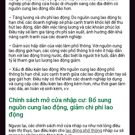
nghiệp phải đóng cửa hoặc di chuyển sang các địa điểm có
nguồn cung lao động dồi dào hơn.
– Tăng lương và chi phí lao động: Do nguồn cung lao động bị
hạn chế, các doanh nghiệp sẽ phải cạnh tranh khốc liệt để thu
hút lao động, dẫn đến việc tăng lương và các khoản phúc lợi.
Điều này sẽ làm gia tăng chi phí sản xuất, ảnh hưởng đến khả
năng cạnh tranh của các doanh nghiệp.
– Giảm sức hấp dẫn của việc làm phổ thông: Với nguồn cung
lao động giới hạn, các công việc phổ thông trở nên ít hấp dẫn
hơn với lao động trong nước, đặc biệt là người trẻ tuổi, dẫn đến
tỷ lệ tham gia lực lượng lao động giảm.
– Xấu đi điều kiện lao động: Khi nguồn cung lao động phổ
thông bị hạn chế, sức cạnh tranh giữa các lao động chân tay sẽ
gay gắt hơn. Điều này có thể khiến các doanh nghiệp lợi dụng
và cung cấp các điều kiện lao động kém hơn, như thời gian làm
việc dài, an toàn vệ sinh kém, v.v.
Chính sách mở cửa nhập cư: Bổ sung
nguồn cung lao động, giảm chi phí lao
động
Ngược lại, các chính sách mở cửa nhập cư như nới lỏng điều
kiện thị thực, tạo điều kiện cho
lao động phổ thông
nhập cư sẽ