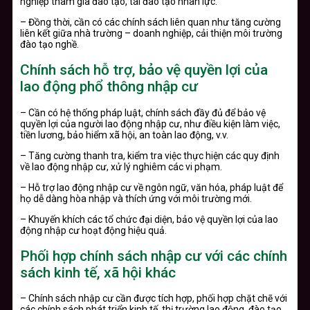
nghiệp tham gia đào tạo, tái đào tạo nhân lực.
– Đồng thời, cần có các chính sách liên quan như tăng cường
liên kết giữa nhà trường – doanh nghiệp, cải thiện môi trường
đào tạo nghề.
Chính sách hỗ trợ, bảo vệ quyền lợi của
lao động phổ thông nhập cư
– Cần có hệ thống pháp luật, chính sách đầy đủ để bảo vệ
quyền lợi của người lao động nhập cư, như điều kiện làm việc,
tiền lương, bảo hiểm xã hội, an toàn lao động, v.v.
– Tăng cường thanh tra, kiểm tra việc thực hiện các quy định
về lao động nhập cư, xử lý nghiêm các vi phạm.
– Hỗ trợ lao động nhập cư về ngôn ngữ, văn hóa, pháp luật để
họ dễ dàng hòa nhập và thích ứng với môi trường mới.
– Khuyến khích các tổ chức đại diện, bảo vệ quyền lợi của lao
động nhập cư hoạt động hiệu quả.
Phối hợp chính sách nhập cư với các chính
sách kinh tế, xã hội khác
– Chính sách nhập cư cần được tích hợp, phối hợp chặt chẽ với
các chính sách phát triển kinh tế, thị trường lao động, đào tạo