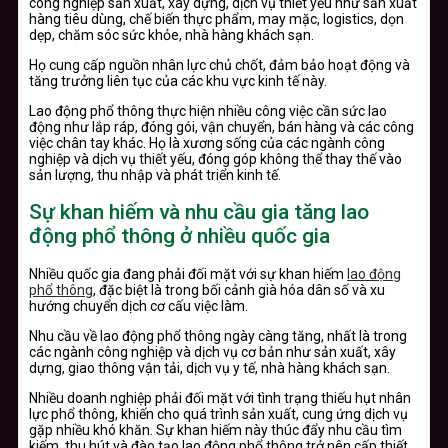
công nghiệp sản xuất, xây dựng, dịch vụ thiết yếu như sản xuất
hàng tiêu dùng, chế biến thực phẩm, may mặc, logistics, dọn
dẹp, chăm sóc sức khỏe, nhà hàng khách sạn.
Họ cung cấp nguồn nhân lực chủ chốt, đảm bảo hoạt động và
tăng trưởng liên tục của các khu vực kinh tế này.
Lao động phổ thông thực hiện nhiều công việc cần sức lao
động như lắp ráp, đóng gói, vận chuyển, bán hàng và các công
việc chân tay khác. Họ là xương sống của các ngành công
nghiệp và dịch vụ thiết yếu, đóng góp không thể thay thế vào
sản lượng, thu nhập và phát triển kinh tế.
Sự khan hiếm và nhu cầu gia tăng lao
động phổ thông ở nhiều quốc gia
Nhiều quốc gia đang phải đối mặt với sự khan hiếm
lao động
phổ thông
, đặc biệt là trong bối cảnh già hóa dân số và xu
hướng chuyển dịch cơ cấu việc làm.
Nhu cầu về lao động phổ thông ngày càng tăng, nhất là trong
các ngành công nghiệp và dịch vụ cơ bản như sản xuất, xây
dựng, giao thông vận tải, dịch vụ y tế, nhà hàng khách sạn.
Nhiều doanh nghiệp phải đối mặt với tình trạng thiếu hụt nhân
lực phổ thông, khiến cho quá trình sản xuất, cung ứng dịch vụ
gặp nhiều khó khăn. Sự khan hiếm này thúc đẩy nhu cầu tìm
kiếm, thu hút và đào tạo lao động phổ thông trở nên cấp thiết