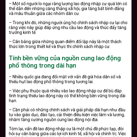
– Một số người lo ngại rằng lượng lao động nhập cư quá lớn có
thể dẫn đến những căng thẳng xã hội, gia tăng bất bình đẳng
và mâu thuẫn giữa các nhóm dân cư.
– Trong khi đó, những người ủng hộ chính sách nhập cư lại cho
rằng việc này giúp đáp ứng nhu cầu lao động và thúc đẩy tăng
trưởng kinh tế.
– Cân bằng giữa những quan điểm đối lập này là một thách
thức lớn trong thiết kế và thực thi chính sách nhập cư.
Tính bền vững của nguồn cung lao động
phổ thông trong dài hạn
– Nhiều quốc gia đang đối mặt với vấn đề già hóa dân số và
thiếu hụt lao động phổ thông trong tương lai.
– Việc phụ thuộc quá nhiều vào lao động nhập cư để bù đắp
tình trạng thiếu lao động này có thể không bền vững trong dài
hạn.
– Cần phải có những chính sách và giải pháp dài hạn như đầu
tư vào giáo dục, đào tạo, cải thiện điều kiện việc làm và lương,
nhằm tăng cường nguồn cung lao động nội địa.
Tóm lại, vấn đề lao động nhập cư là một chủ đề phức tạp, đòi
hỏi sự cân bằng giữa các lợi ích kinh tế, xã hội và chính trị. Việc