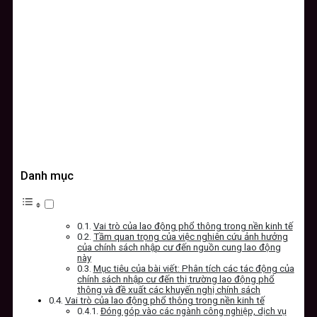
Danh mục
Vai trò của lao động phổ thông trong nền kinh tế
Tầm quan trọng của việc nghiên cứu ảnh hưởng
của chính sách nhập cư đến nguồn cung lao động
này
Mục tiêu của bài viết: Phân tích các tác động của
chính sách nhập cư đến thị trường lao động phổ
thông và đề xuất các khuyến nghị chính sách
Vai trò của lao động phổ thông trong nền kinh tế
Đóng góp vào các ngành công nghiệp, dịch vụ