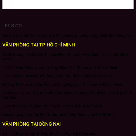
LET'S GO
Địa chỉ:
273 Bùi Văn Hòa, Tổ 5, Khu phố 6, phường Long Bình, tỉnh Đồng Nai
VĂN PHÒNG TẠI TP. HỒ CHÍ MINH
Số 40 đường 40 Khu Đô Thị Vạn Phúc, Phường Hiệp Bình, Thành phố Hồ Chí
Minh
127/14 Man Thiện, phường Tăng Nhơn Phú, Thành phố Hồ Chí Minh
31/1 Đại lộ Hữu Nghị, Phường Bình Hòa, Thành phố Hồ Chí Minh
Đường 11, Khu phố Cây Sắn, xã Long Nguyên, Thành phố Hồ Chí Minh
Đường DT747A, Tổ 3, Khu phố Cây Chàm, Phường Tân Khánh, Thành phố Hồ
Chí Minh
KCN Phú Mỹ 3, Phường Tân Phước, Thành phố Hồ Chí Minh
Khu công nghiệp Tân Phú Trung, xã Củ Chi, Thành phố Hồ Chí Minh
VĂN PHÒNG TẠI ĐỒNG NAI
Tổ 11, Khu phố Lập Thành, xã Dầu Giây, Tỉnh Đồng Nai