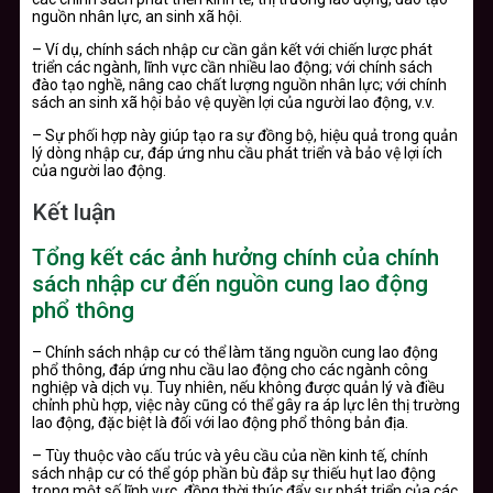
nguồn nhân lực, an sinh xã hội.
– Ví dụ, chính sách nhập cư cần gắn kết với chiến lược phát
triển các ngành, lĩnh vực cần nhiều lao động; với chính sách
đào tạo nghề, nâng cao chất lượng nguồn nhân lực; với chính
sách an sinh xã hội bảo vệ quyền lợi của người lao động, v.v.
– Sự phối hợp này giúp tạo ra sự đồng bộ, hiệu quả trong quản
lý dòng nhập cư, đáp ứng nhu cầu phát triển và bảo vệ lợi ích
của người lao động.
Kết luận
Tổng kết các ảnh hưởng chính của chính
sách nhập cư đến nguồn cung lao động
phổ thông
– Chính sách nhập cư có thể làm tăng nguồn cung lao động
phổ thông, đáp ứng nhu cầu lao động cho các ngành công
nghiệp và dịch vụ. Tuy nhiên, nếu không được quản lý và điều
chỉnh phù hợp, việc này cũng có thể gây ra áp lực lên thị trường
lao động, đặc biệt là đối với lao động phổ thông bản địa.
– Tùy thuộc vào cấu trúc và yêu cầu của nền kinh tế, chính
sách nhập cư có thể góp phần bù đắp sự thiếu hụt lao động
trong một số lĩnh vực, đồng thời thúc đẩy sự phát triển của các