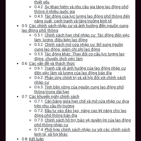
thiết yếu
Sự khan hiếm và nhu cầu gia tăng lao động phổ
thông ở nhiều quốc gia
Tác động của lực lượng lao động phổ thông đến
năng suất, cạnh tranh và tăng trưởng kinh tế
Các chính sách nhập cư và ảnh hưởng đến nguồn cung
lao động phổ thông
Chính sách hạn chế nhập cư: Tác động đến việc
làm, lương, điều kiện lao động
Chính sách mở cửa nhập cư: Bổ sung nguồn
cung lao động, giảm chi phí lao động
Tác động khác: Thay đổi cơ cấu lực lượng lao
động, chuyển dịch việc làm
Các vấn đề và thách thức
Tranh cãi về ảnh hưởng của lao động nhập cư
đến việc làm và lương của lao động bản địa
Phản ứng chính trị và xã hội đối với chính sách
nhập cư
Tính bền vững của nguồn cung lao động phổ
thông trong dài hạn
Các khuyến nghị chính sách
Cân bằng giữa hạn chế và mở cửa nhập cư dựa
trên nhu cầu thị trường
Đầu tư vào đào tạo, nâng cao kỹ năng cho lao
động phổ thông bản địa
Chính sách hỗ trợ, bảo vệ quyền lợi của lao động
phổ thông nhập cư
Phối hợp chính sách nhập cư với các chính sách
kinh tế, xã hội khác
Kết luận