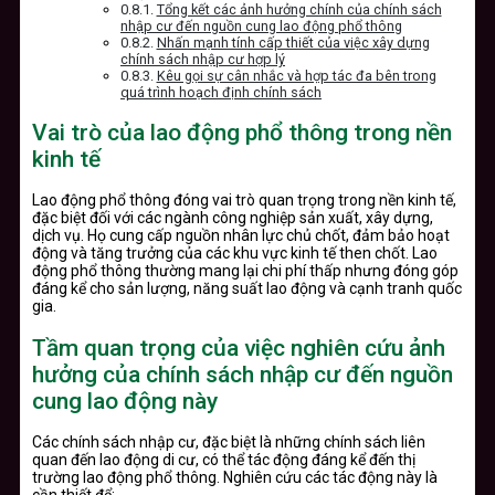
Tổng kết các ảnh hưởng chính của chính sách
nhập cư đến nguồn cung lao động phổ thông
Nhấn mạnh tính cấp thiết của việc xây dựng
chính sách nhập cư hợp lý
Kêu gọi sự cân nhắc và hợp tác đa bên trong
quá trình hoạch định chính sách
Vai trò của lao động phổ thông trong nền
kinh tế
Lao động phổ thông đóng vai trò quan trọng trong nền kinh tế,
đặc biệt đối với các ngành công nghiệp sản xuất, xây dựng,
dịch vụ. Họ cung cấp nguồn nhân lực chủ chốt, đảm bảo hoạt
động và tăng trưởng của các khu vực kinh tế then chốt. Lao
động phổ thông thường mang lại chi phí thấp nhưng đóng góp
đáng kể cho sản lượng, năng suất lao động và cạnh tranh quốc
gia.
Tầm quan trọng của việc nghiên cứu ảnh
hưởng của chính sách nhập cư đến nguồn
cung lao động này
Các chính sách nhập cư, đặc biệt là những chính sách liên
quan đến lao động di cư, có thể tác động đáng kể đến thị
trường lao động phổ thông. Nghiên cứu các tác động này là