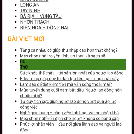
LONG AN
TÂY NINH
BÀ RỊA – VŨNG TÀU
NHƠN TRẠCH
BIÊN HÒA – ĐỒNG NAI
BÀI VIẾT MỚI
Tăng ca nhiều có giúp thu nhập cao hơn thật không?
Mẹo chọn nhà trọ yên tĩnh, an toàn và sạch sẽ
06
Th8
Sức khỏe thể chất – tài sản lớn nhất của người lao động
E-learning giúp duy trì đào tạo liên tục trong nhà máy
Làm sao để tiết kiệm tiền mà vẫn sống thoải mái?
Mùa tuyển dụng cuối năm bắt đầu: Người lao động nên
chuẩn bị gì?
Tư duy tích cực giúp người lao động vượt qua áp lực
công việc
Nghề giao hàng – công việc linh hoạt và thu nhập khá
Mẹo chọn nghề ổn định cho người không có bằng cấp
Phúc lợi nhân viên – cầu nối giữa lãnh đạo và người lao
động