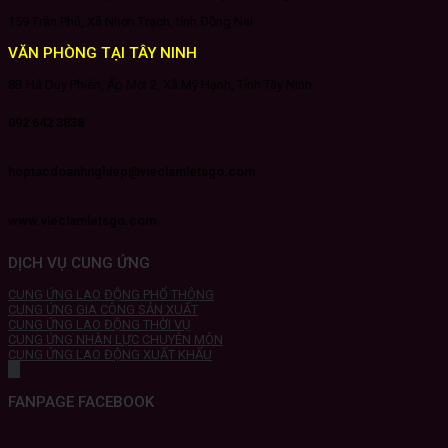
159 Trần Phú, Xã Nhơn Trạch, tỉnh Đồng Nai
VĂN PHÒNG TẠI TÂY NINH
8B Hà Duy Phiên, Ấp Mới 2, Xã Mỹ Hạnh, Tỉnh Tây Ninh
092 642 3838
hoptacdoanhnghiep@vieclamletsgo.com
www.vieclamletsgo.com
DỊCH VỤ CUNG ỨNG
CUNG ỨNG LAO ĐỘNG PHỔ THÔNG
CUNG ỨNG GIA CÔNG SẢN XUẤT
CUNG ỨNG LAO ĐỘNG THỜI VỤ
CUNG ỨNG NHÂN LỰC CHUYÊN MÔN
CUNG ỨNG LAO ĐỘNG XUẤT KHẨU
FANPAGE FACEBOOK