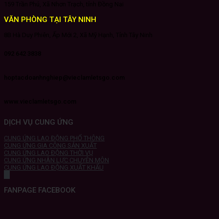
159 Trần Phú, Xã Nhơn Trạch, tỉnh Đồng Nai
VĂN PHÒNG TẠI TÂY NINH
8B Hà Duy Phiên, Ấp Mới 2, Xã Mỹ Hạnh, Tỉnh Tây Ninh
092 642 3838
hoptacdoanhnghiep@vieclamletsgo.com
www.vieclamletsgo.com
DỊCH VỤ CUNG ỨNG
CUNG ỨNG LAO ĐỘNG PHỔ THÔNG
CUNG ỨNG GIA CÔNG SẢN XUẤT
CUNG ỨNG LAO ĐỘNG THỜI VỤ
CUNG ỨNG NHÂN LỰC CHUYÊN MÔN
CUNG ỨNG LAO ĐỘNG XUẤT KHẨU
FANPAGE FACEBOOK