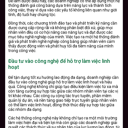
Để làm được điều này, các doanh nghiệp có thể áp dụng một hệ
thống đánh giá công bằng dựa trên năng lực và thành tích
công việc, thay vì dựa vào các yếu tố không liên quan như giới
tính, độ tuổi hay chủng tộc.
Đồng thời, các chương trình đào tạo và phát triển kỹ năng cần
được cung cấp rộng rãi và không phân biệt đối xử, giúp mọi
nhân viên đều có cơ hội nâng cao năng lực và đạt được các
mục tiêu nghề nghiệp của mình. Việc tạo ra một hệ thống đánh
giá và phát triển nghề nghiệp công bằng giúp nhân viên cảm
thấy được động viên và phát huy tối đa tiềm năng của mình
trong công việc.
Đầu tư vào công nghệ để hỗ trợ làm việc linh
hoạt
Để tận dụng tốt xu hướng lao động đa dạng, doanh nghiệp cần
đầu tư vào công nghệ giúp hỗ trợ làm việc linh hoạt và hiệu
quả. Công nghệ không chỉ giúp tạo điều kiện làm việc từ xa mà
còn tăng cường sự hợp tác giữa các nhóm nhân viên tại các vị
trí khác nhau. Các công cụ cộng tác trực tuyến, phần mềm
quản lý dự án, và nền tảng giao tiếp trực tuyến giúp nhân viên
có thể làm việc linh hoạt, đồng thời thúc đẩy sự hợp tác giữa
các nhóm đa dạng.
Các hệ thống công nghệ này không chỉ tạo ra một môi trường
làm việc hiện đại và tiện lợi mà còn giúp các doanh nghiệp giải
quyết các thách thức về sự phân tán của lực lượng lao động, từ