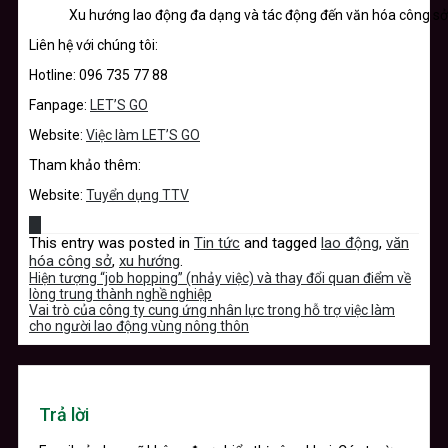
Xu hướng lao động đa dạng và tác động đến văn hóa công sở
Liên hệ với chúng tôi:
Hotline: 096 735 77 88
Fanpage:
LET’S GO
Website:
Việc làm LET’S GO
Tham khảo thêm:
Website:
Tuyển dụng TTV
This entry was posted in
Tin tức
and tagged
lao động
,
văn
hóa công sở
,
xu hướng
.
Hiện tượng “job hopping” (nhảy việc) và thay đổi quan điểm về
lòng trung thành nghề nghiệp
Vai trò của công ty cung ứng nhân lực trong hỗ trợ việc làm
cho người lao động vùng nông thôn
Trả lời