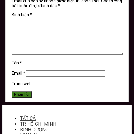
Email của bạn sẽ không được hiển thị công khai.
Các trường
bắt buộc được đánh dấu
*
Bình luận
*
Tên
*
Email
*
Trang web
TẤT CẢ
TP. HỒ CHÍ MINH
BÌNH DƯƠNG