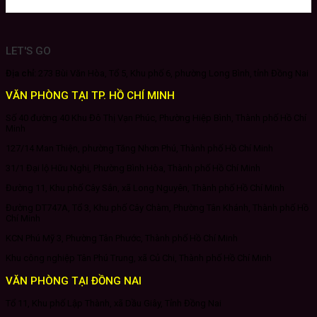
LET'S GO
Địa chỉ:
273 Bùi Văn Hòa, Tổ 5, Khu phố 6, phường Long Bình, tỉnh Đồng Nai
VĂN PHÒNG TẠI TP. HỒ CHÍ MINH
Số 40 đường 40 Khu Đô Thị Vạn Phúc, Phường Hiệp Bình, Thành phố Hồ Chí
Minh
127/14 Man Thiện, phường Tăng Nhơn Phú, Thành phố Hồ Chí Minh
31/1 Đại lộ Hữu Nghị, Phường Bình Hòa, Thành phố Hồ Chí Minh
Đường 11, Khu phố Cây Sắn, xã Long Nguyên, Thành phố Hồ Chí Minh
Đường DT747A, Tổ 3, Khu phố Cây Chàm, Phường Tân Khánh, Thành phố Hồ
Chí Minh
KCN Phú Mỹ 3, Phường Tân Phước, Thành phố Hồ Chí Minh
Khu công nghiệp Tân Phú Trung, xã Củ Chi, Thành phố Hồ Chí Minh
VĂN PHÒNG TẠI ĐỒNG NAI
Tổ 11, Khu phố Lập Thành, xã Dầu Giây, Tỉnh Đồng Nai