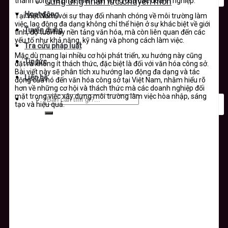
thành công và phát triển bền vững của các doanh nghiệp.
Cung ứng nhân lực chuyên môn
Hoạt động
Tại Việt Nam, với sự thay đổi nhanh chóng về môi trường làm
việc, lao động đa dạng không chỉ thể hiện ở sự khác biệt về giới
Tuyển dụng
tính, độ tuổi hay nền tảng văn hóa, mà còn liên quan đến các
yếu tố như khả năng, kỹ năng và phong cách làm việc.
Tra cứu pháp luật
Mặc dù mang lại nhiều cơ hội phát triển, xu hướng này cũng
Tin tức
đặt ra không ít thách thức, đặc biệt là đối với văn hóa công sở.
Bài viết này sẽ phân tích xu hướng lao động đa dạng và tác
Liên hệ
động của nó đến văn hóa công sở tại Việt Nam, nhằm hiểu rõ
hơn về những cơ hội và thách thức mà các doanh nghiệp đối
mặt trong việc xây dựng môi trường làm việc hòa nhập, sáng
tạo và hiệu quả.