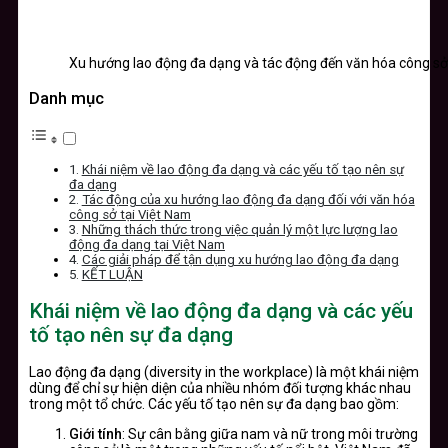
Xu hướng lao động đa dạng và tác động đến văn hóa công sở
Danh mục
Khái niệm về lao động đa dạng và các yếu tố tạo nên sự
đa dạng
Tác động của xu hướng lao động đa dạng đối với văn hóa
công sở tại Việt Nam
Những thách thức trong việc quản lý một lực lượng lao
động đa dạng tại Việt Nam
Các giải pháp để tận dụng xu hướng lao động đa dạng
KẾT LUẬN
Khái niệm về lao động đa dạng và các yếu
tố tạo nên sự đa dạng
Lao động đa dạng (diversity in the workplace) là một khái niệm
dùng để chỉ sự hiện diện của nhiều nhóm đối tượng khác nhau
trong một tổ chức. Các yếu tố tạo nên sự đa dạng bao gồm:
Giới tính
: Sự cân bằng giữa nam và nữ trong môi trường