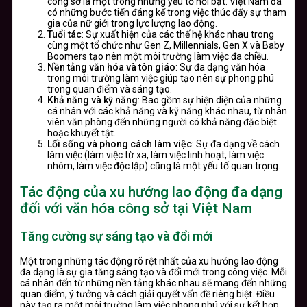
công sở là một trong những yếu tố nổi bật. Việt Nam đã
có những bước tiến đáng kể trong việc thúc đẩy sự tham
gia của nữ giới trong lực lượng lao động.
Tuổi tác
: Sự xuất hiện của các thế hệ khác nhau trong
cùng một tổ chức như Gen Z, Millennials, Gen X và Baby
Boomers tạo nên một môi trường làm việc đa chiều.
Nền tảng văn hóa và tôn giáo
: Sự đa dạng văn hóa
trong môi trường làm việc giúp tạo nên sự phong phú
trong quan điểm và sáng tạo.
Khả năng và kỹ năng
: Bao gồm sự hiện diện của những
cá nhân với các khả năng và kỹ năng khác nhau, từ nhân
viên văn phòng đến những người có khả năng đặc biệt
hoặc khuyết tật.
Lối sống và phong cách làm việc
: Sự đa dạng về cách
làm việc (làm việc từ xa, làm việc linh hoạt, làm việc
nhóm, làm việc độc lập) cũng là một yếu tố quan trọng.
Tác động của xu hướng lao động đa dạng
đối với văn hóa công sở tại Việt Nam
Tăng cường sự sáng tạo và đổi mới
Một trong những tác động rõ rệt nhất của xu hướng lao động
đa dạng là sự gia tăng sáng tạo và đổi mới trong công việc. Mỗi
cá nhân đến từ những nền tảng khác nhau sẽ mang đến những
quan điểm, ý tưởng và cách giải quyết vấn đề riêng biệt. Điều
này tạo ra một môi trường làm việc phong phú với sự kết hợp