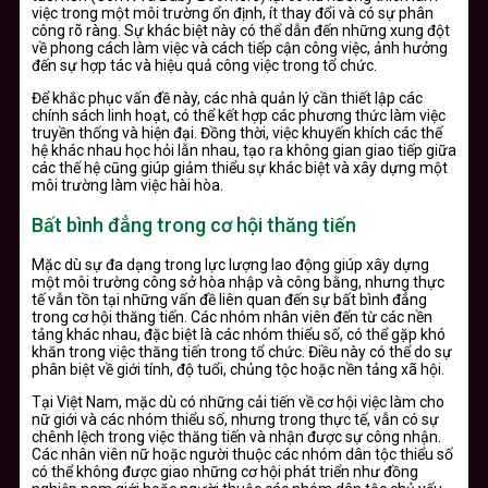
việc trong một môi trường ổn định, ít thay đổi và có sự phân
công rõ ràng. Sự khác biệt này có thể dẫn đến những xung đột
về phong cách làm việc và cách tiếp cận công việc, ảnh hưởng
đến sự hợp tác và hiệu quả công việc trong tổ chức.
Để khắc phục vấn đề này, các nhà quản lý cần thiết lập các
chính sách linh hoạt, có thể kết hợp các phương thức làm việc
truyền thống và hiện đại. Đồng thời, việc khuyến khích các thế
hệ khác nhau học hỏi lẫn nhau, tạo ra không gian giao tiếp giữa
các thế hệ cũng giúp giảm thiểu sự khác biệt và xây dựng một
môi trường làm việc hài hòa.
Bất bình đẳng trong cơ hội thăng tiến
Mặc dù sự đa dạng trong lực lượng lao động giúp xây dựng
một môi trường công sở hòa nhập và công bằng, nhưng thực
tế vẫn tồn tại những vấn đề liên quan đến sự bất bình đẳng
trong cơ hội thăng tiến. Các nhóm nhân viên đến từ các nền
tảng khác nhau, đặc biệt là các nhóm thiểu số, có thể gặp khó
khăn trong việc thăng tiến trong tổ chức. Điều này có thể do sự
phân biệt về giới tính, độ tuổi, chủng tộc hoặc nền tảng xã hội.
Tại Việt Nam, mặc dù có những cải tiến về cơ hội việc làm cho
nữ giới và các nhóm thiểu số, nhưng trong thực tế, vẫn có sự
chênh lệch trong việc thăng tiến và nhận được sự công nhận.
Các nhân viên nữ hoặc người thuộc các nhóm dân tộc thiểu số
có thể không được giao những cơ hội phát triển như đồng