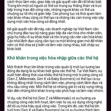
cách thức làm việc, giao tiếp và giải quyết vấn đề rất khác biệt.
Trong khi một số người có thể coi trọng sự thẳng thắn và trực
tiếp trong trao đổi công việc, những người khác có thể ưa
chuộng sự tế nhị và gián tiếp. Các phong tục và thói quen làm
việc khác nhau cũng có thể tạo ra những rào cản trong việc xây
dựng một văn hóa công sở đồng nhất.
Để giải quyết vấn đề này, các doanh nghiệp tại Việt Nam cần
chú trọng đào tạo kỹ năng giao tiếp đa văn hóa cho nhân viên,
giúp họ hiểu rõ sự khác biệt và tôn trọng các nền văn hóa khác.
Các nhà lãnh đạo cũng cần tạo ra một không gian mở để nhân
viên có thể chia sẻ ý kiến và làm việc cùng nhau, bất chấp sự
khác biệt.
Khó khăn trong việc hòa nhập giữa các thế hệ
Một thách thức lớn khác trong việc quản lý một lực lượng lao
động đa dạng là sự khác biệt giữa các thế hệ. Tại Việt Nam, sự
xuất hiện đồng thời của nhiều thế hệ trong môi trường công sở
(Gen Z, Millennials, Gen X và Baby Boomers) có thể tạo ra sự
không đồng nhất trong cách làm việc, phong cách lãnh đạo và
nhu cầu công việc. Mỗi thế hệ có những giá trị và kỳ vọng riêng,
dẫn đến những khó khăn trong việc phối hợp và làm việc nhóm.
Ví dụ, các thế hệ trẻ (Gen Z và Millennials) có xu hướng ưa
chuộng công việc linh hoạt, làm việc từ xa, sử dụng công nghệ
để tối ưu hóa hiệu quả công việc. Trong khi đó, các thế hệ lớn
tuổi hơn (Gen X và Baby Boomers) lại có xu hướng thích làm