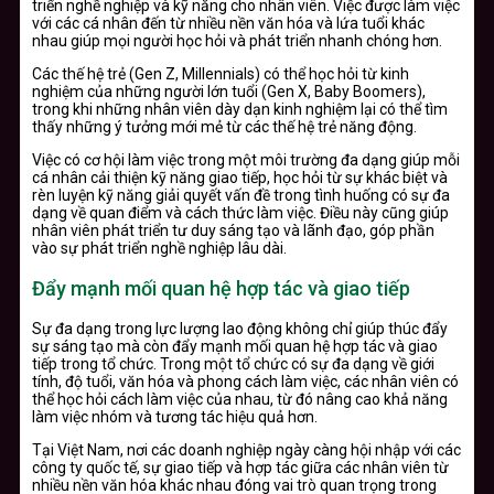
triển nghề nghiệp và kỹ năng cho nhân viên. Việc được làm việc
với các cá nhân đến từ nhiều nền văn hóa và lứa tuổi khác
nhau giúp mọi người học hỏi và phát triển nhanh chóng hơn.
Các thế hệ trẻ (Gen Z, Millennials) có thể học hỏi từ kinh
nghiệm của những người lớn tuổi (Gen X, Baby Boomers),
trong khi những nhân viên dày dạn kinh nghiệm lại có thể tìm
thấy những ý tưởng mới mẻ từ các thế hệ trẻ năng động.
Việc có cơ hội làm việc trong một môi trường đa dạng giúp mỗi
cá nhân cải thiện kỹ năng giao tiếp, học hỏi từ sự khác biệt và
rèn luyện kỹ năng giải quyết vấn đề trong tình huống có sự đa
dạng về quan điểm và cách thức làm việc. Điều này cũng giúp
nhân viên phát triển tư duy sáng tạo và lãnh đạo, góp phần
vào sự phát triển nghề nghiệp lâu dài.
Đẩy mạnh mối quan hệ hợp tác và giao tiếp
Sự đa dạng trong lực lượng lao động không chỉ giúp thúc đẩy
sự sáng tạo mà còn đẩy mạnh mối quan hệ hợp tác và giao
tiếp trong tổ chức. Trong một tổ chức có sự đa dạng về giới
tính, độ tuổi, văn hóa và phong cách làm việc, các nhân viên có
thể học hỏi cách làm việc của nhau, từ đó nâng cao khả năng
làm việc nhóm và tương tác hiệu quả hơn.
Tại Việt Nam, nơi các doanh nghiệp ngày càng hội nhập với các
công ty quốc tế, sự giao tiếp và hợp tác giữa các nhân viên từ
nhiều nền văn hóa khác nhau đóng vai trò quan trọng trong