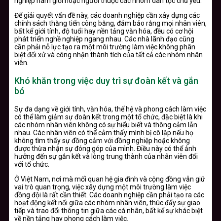
nghiệp nam giới hoặc người thuộc các nhóm dân tộc chủ yếu.
Để giải quyết vấn đề này, các doanh nghiệp cần xây dựng các
chính sách thăng tiến công bằng, đảm bảo rằng mọi nhân viên,
bất kể giới tính, độ tuổi hay nền tảng văn hóa, đều có cơ hội
phát triển nghề nghiệp ngang nhau. Các nhà lãnh đạo cũng
cần phải nỗ lực tạo ra một môi trường làm việc không phân
biệt đối xử và công nhận thành tích của tất cả các nhóm nhân
viên.
Khó khăn trong việc duy trì sự đoàn kết và gắn
bó
Sự đa dạng về giới tính, văn hóa, thế hệ và phong cách làm việc
có thể làm giảm sự đoàn kết trong một tổ chức, đặc biệt là khi
các nhóm nhân viên không có sự hiểu biết và thông cảm lẫn
nhau. Các nhân viên có thể cảm thấy mình bị cô lập nếu họ
không tìm thấy sự đồng cảm với đồng nghiệp hoặc không
được thừa nhận sự đóng góp của mình. Điều này có thể ảnh
hưởng đến sự gắn kết và lòng trung thành của nhân viên đối
với tổ chức.
Ở Việt Nam, nơi mà mối quan hệ gia đình và cộng đồng vẫn giữ
vai trò quan trọng, việc xây dựng một môi trường làm việc
đồng đội là rất cần thiết. Các doanh nghiệp cần phải tạo ra các
hoạt động kết nối giữa các nhóm nhân viên, thúc đẩy sự giao
tiếp và trao đổi thông tin giữa các cá nhân, bất kể sự khác biệt
về nền tảng hay phong cách làm việc.