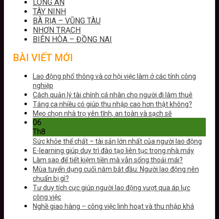
LONG AN
TÂY NINH
BÀ RỊA – VŨNG TÀU
NHƠN TRẠCH
BIÊN HÒA – ĐỒNG NAI
BÀI VIẾT MỚI
Lao động phổ thông và cơ hội việc làm ở các tỉnh công
nghiệp
Cách quản lý tài chính cá nhân cho người đi làm thuê
Tăng ca nhiều có giúp thu nhập cao hơn thật không?
Mẹo chọn nhà trọ yên tĩnh, an toàn và sạch sẽ
06
Th8
Sức khỏe thể chất – tài sản lớn nhất của người lao động
E-learning giúp duy trì đào tạo liên tục trong nhà máy
Làm sao để tiết kiệm tiền mà vẫn sống thoải mái?
Mùa tuyển dụng cuối năm bắt đầu: Người lao động nên
chuẩn bị gì?
Tư duy tích cực giúp người lao động vượt qua áp lực
công việc
Nghề giao hàng – công việc linh hoạt và thu nhập khá