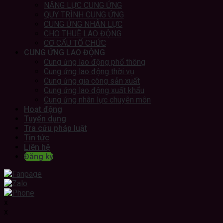
NĂNG LỰC CUNG ỨNG
QUY TRÌNH CUNG ỨNG
CUNG ỨNG NHÂN LỰC
CHO THUÊ LAO ĐỘNG
CƠ CẤU TỔ CHỨC
CUNG ỨNG LAO ĐỘNG
Cung ứng lao động phổ thông
Cung ứng lao động thời vụ
Cung ứng gia công sản xuất
Cung ứng lao động xuất khẩu
Cung ứng nhân lực chuyên môn
Hoạt động
Tuyển dụng
Tra cứu pháp luật
Tin tức
Liên hệ
Đăng ký
x
x