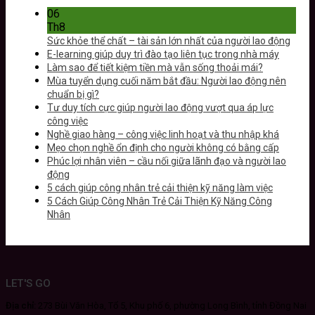
06
Th8
Sức khỏe thể chất – tài sản lớn nhất của người lao động
E-learning giúp duy trì đào tạo liên tục trong nhà máy
Làm sao để tiết kiệm tiền mà vẫn sống thoải mái?
Mùa tuyển dụng cuối năm bắt đầu: Người lao động nên
chuẩn bị gì?
Tư duy tích cực giúp người lao động vượt qua áp lực
công việc
Nghề giao hàng – công việc linh hoạt và thu nhập khá
Mẹo chọn nghề ổn định cho người không có bằng cấp
Phúc lợi nhân viên – cầu nối giữa lãnh đạo và người lao
động
5 cách giúp công nhân trẻ cải thiện kỹ năng làm việc
5 Cách Giúp Công Nhân Trẻ Cải Thiện Kỹ Năng Công
Nhân
LET'S GO
Địa chỉ:
273 Bùi Văn Hòa, Tổ 5, Khu phố 6, phường Long Bình, tỉnh Đồng Nai