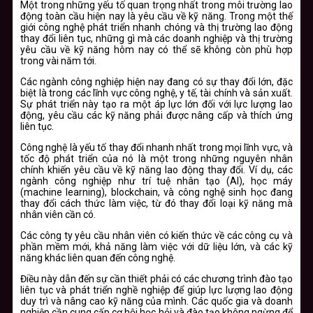
Một trong những yếu tố quan trọng nhất trong môi trường lao
động toàn cầu hiện nay là yêu cầu về kỹ năng. Trong một thế
giới công nghệ phát triển nhanh chóng và thị trường lao động
thay đổi liên tục, những gì mà các doanh nghiệp và thị trường
yêu cầu về kỹ năng hôm nay có thể sẽ không còn phù hợp
trong vài năm tới.
Các ngành công nghiệp hiện nay đang có sự thay đổi lớn, đặc
biệt là trong các lĩnh vực công nghệ, y tế, tài chính và sản xuất.
Sự phát triển này tạo ra một áp lực lớn đối với lực lượng lao
động, yêu cầu các kỹ năng phải được nâng cấp và thích ứng
liên tục.
Công nghệ là yếu tố thay đổi nhanh nhất trong mọi lĩnh vực, và
tốc độ phát triển của nó là một trong những nguyên nhân
chính khiến yêu cầu về kỹ năng lao động thay đổi. Ví dụ, các
ngành công nghiệp như trí tuệ nhân tạo (AI), học máy
(machine learning), blockchain, và công nghệ sinh học đang
thay đổi cách thức làm việc, từ đó thay đổi loại kỹ năng mà
nhân viên cần có.
Các công ty yêu cầu nhân viên có kiến thức về các công cụ và
phần mềm mới, khả năng làm việc với dữ liệu lớn, và các kỹ
năng khác liên quan đến công nghệ.
Điều này dẫn đến sự cần thiết phải có các chương trình đào tạo
liên tục và phát triển nghề nghiệp để giúp lực lượng lao động
duy trì và nâng cao kỹ năng của mình. Các quốc gia và doanh
nghiệp cần cung cấp cơ hội học hỏi và đào tạo không ngừng để