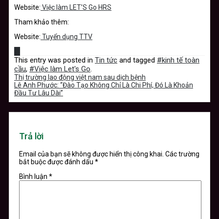
Website:
Việc làm LET’S Go HRS
Tham khảo thêm:
Website:
Tuyển dụng TTV
This entry was posted in
Tin tức
and tagged
#kinh tế toàn
cầu
,
#Việc làm Let's Go
.
Thị trường lao động việt nam sau dịch bệnh
Lê Anh Phước: “Đào Tạo Không Chỉ Là Chi Phí, Đó Là Khoản
Đầu Tư Lâu Dài”
Trả lời
Email của bạn sẽ không được hiển thị công khai.
Các trường
bắt buộc được đánh dấu
*
Bình luận
*