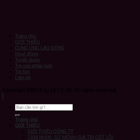
Trang chủ
GIỚI THIỆU
CUNG ỨNG LAO ĐỘNG
Hoạt động
Tuyển dụng
Tra cứu pháp luật
Tin tức
Liên hệ
Copyright 2026 © by LET'S GO. All rights reserved.
Trang chủ
GIỚI THIỆU
GIỚI THIỆU CÔNG TY
TẦM NHÌN- SỨ MỆNH-GIÁ TRỊ CỐT LÕI