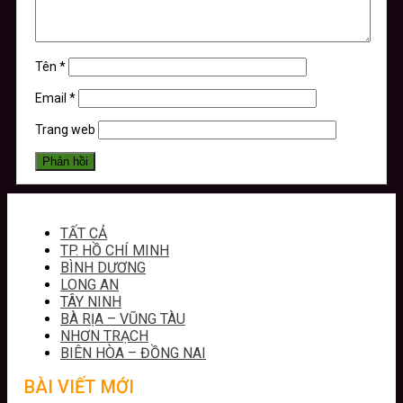
Tên
*
Email
*
Trang web
TẤT CẢ
TP. HỒ CHÍ MINH
BÌNH DƯƠNG
LONG AN
TÂY NINH
BÀ RỊA – VŨNG TÀU
NHƠN TRẠCH
BIÊN HÒA – ĐỒNG NAI
BÀI VIẾT MỚI