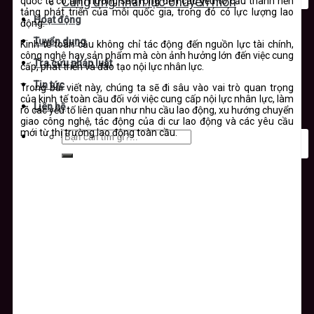
quốc tế có ảnh hưởng sâu rộng đến các yếu tố cấu thành nền
Cung ứng nhân lực chuyên môn
tảng phát triển của mỗi quốc gia, trong đó có lực lượng lao
Hoạt động
động.
Tuyển dụng
Kinh tế toàn cầu không chỉ tác động đến nguồn lực tài chính,
công nghệ hay sản phẩm mà còn ảnh hưởng lớn đến việc cung
Tra cứu pháp luật
cấp, phát triển và đào tạo nội lực nhân lực.
Tin tức
Trong bài viết này, chúng ta sẽ đi sâu vào vai trò quan trọng
của kinh tế toàn cầu đối với việc cung cấp nội lực nhân lực, làm
Liên hệ
rõ các yếu tố liên quan như nhu cầu lao động, xu hướng chuyển
giao công nghệ, tác động của di cư lao động và các yêu cầu
mới từ thị trường lao động toàn cầu.