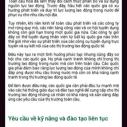
Toàn cầu hóa đã làm thay đổi cách thức phân bổ và sử dụng
nguồn lực lao động. Trước đây, hầu hết các quốc gia có xu
hướng phát triển và duy trì lực lượng lao động trong nước để
phục vụ cho nhu cầu nội địa.
Tuy nhiên, khi nền kinh tế toàn cầu phát triển và các công ty
mở rộng quy mô, các nền tảng công việc và cơ hội tuyển dụng
không còn giới hạn trong một quốc gia nữa. Các công ty giờ
đây có thể tuyển dụng nhân viên từ bất kỳ quốc gia nào trên
thế giới nhờ vào sự phát triển của các công cụ tuyển dụng trực
tuyến và sự kết nối của các thị trường lao động quốc tế.
Điều này tạo ra một tình huống phức tạp nhưng cũng đầy cơ
hội cho các quốc gia. Họ phải cạnh tranh không chỉ trong thị
trường lao động trong nước mà còn trên toàn cầu. Các quốc
gia phải đảm bảo rằng lực lượng lao động của mình không chỉ
đáp ứng được nhu cầu trong nước mà còn có khả năng cạnh
tranh trong thị trường lao động quốc tế.
Để làm được điều này, các quốc gia cần phải đầu tư mạnh mẽ
vào các hệ thống giáo dục và đào tạo nghề để cung cấp cho thị
trường lao động những cá nhân có khả năng và sẵn sàng đáp
ứng các yêu cầu của thị trường toàn cầu.
Yêu cầu về kỹ năng và đào tạo liên tục