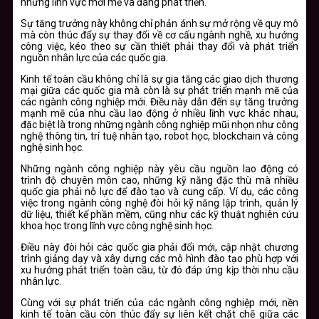
những lĩnh vực mới mẻ và đang phát triển.
Sự tăng trưởng này không chỉ phản ánh sự mở rộng về quy mô
mà còn thúc đẩy sự thay đổi về cơ cấu ngành nghề, xu hướng
công việc, kéo theo sự cần thiết phải thay đổi và phát triển
nguồn nhân lực của các quốc gia.
Kinh tế toàn cầu không chỉ là sự gia tăng các giao dịch thương
mại giữa các quốc gia mà còn là sự phát triển mạnh mẽ của
các ngành công nghiệp mới. Điều này dẫn đến sự tăng trưởng
mạnh mẽ của nhu cầu lao động ở nhiều lĩnh vực khác nhau,
đặc biệt là trong những ngành công nghiệp mũi nhọn như công
nghệ thông tin, trí tuệ nhân tạo, robot học, blockchain và công
nghệ sinh học.
Những ngành công nghiệp này yêu cầu nguồn lao động có
trình độ chuyên môn cao, những kỹ năng đặc thù mà nhiều
quốc gia phải nỗ lực để đào tạo và cung cấp. Ví dụ, các công
việc trong ngành công nghệ đòi hỏi kỹ năng lập trình, quản lý
dữ liệu, thiết kế phần mềm, cũng như các kỹ thuật nghiên cứu
khoa học trong lĩnh vực công nghệ sinh học.
Điều này đòi hỏi các quốc gia phải đổi mới, cập nhật chương
trình giảng dạy và xây dựng các mô hình đào tạo phù hợp với
xu hướng phát triển toàn cầu, từ đó đáp ứng kịp thời nhu cầu
nhân lực.
Cùng với sự phát triển của các ngành công nghiệp mới, nền
kinh tế toàn cầu còn thúc đẩy sự liên kết chặt chẽ giữa các