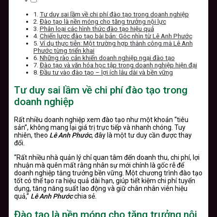
Tư duy sai lầm về chi phí đào tạo trong doanh nghiệp
Đào tạo là nền móng cho tăng trưởng nội lực
Phân loại các hình thức đào tạo hiệu quả
Chiến lược đào tạo bài bản: Góc nhìn từ Lê Anh Phước
Ví dụ thực tiễn: Một trường hợp thành công mà Lê Anh
Phước từng triển khai
Những rào cản khiến doanh nghiệp ngại đào tạo
Đào tạo và văn hóa học tập trong doanh nghiệp hiện đại
Đầu tư vào đào tạo – lợi ích lâu dài và bền vững
Tư duy sai lầm về chi phí đào tạo trong
doanh nghiệp
Rất nhiều doanh nghiệp xem đào tạo như một khoản “tiêu
sản”, không mang lại giá trị trực tiếp và nhanh chóng. Tuy
nhiên, theo
Lê Anh Phước
, đây là một tư duy cần được thay
đổi.
“Rất nhiều nhà quản lý chỉ quan tâm đến doanh thu, chi phí, lợi
nhuận mà quên mất rằng nhân sự mới chính là gốc rễ để
doanh nghiệp tăng trưởng bền vững. Một chương trình đào tạo
tốt có thể tạo ra hiệu quả dài hạn, giúp tiết kiệm chi phí tuyển
dụng, tăng năng suất lao động và giữ chân nhân viên hiệu
quả,”
Lê Anh Phước
chia sẻ.
Đào tạo là nền móng cho tăng trưởng nội