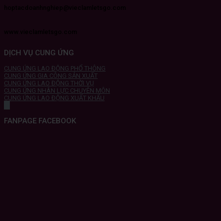
hoptacdoanhnghiep@vieclamletsgo.com
www.vieclamletsgo.com
DỊCH VỤ CUNG ỨNG
CUNG ỨNG LAO ĐỘNG PHỔ THÔNG
CUNG ỨNG GIA CÔNG SẢN XUẤT
CUNG ỨNG LAO ĐỘNG THỜI VỤ
CUNG ỨNG NHÂN LỰC CHUYÊN MÔN
CUNG ỨNG LAO ĐỘNG XUẤT KHẨU
FANPAGE FACEBOOK