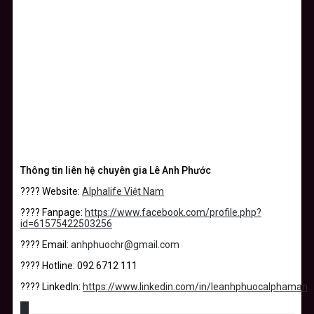
Thông tin liên hệ chuyên gia Lê Anh Phước
???? Website:
Alphalife Việt Nam
???? Fanpage:
https://www.facebook.com/profile.php?
id=61575422503256
???? Email:
anhphuochr@gmail.com
???? Hotline: 092 6712 111
???? LinkedIn:
https://www.linkedin.com/in/leanhphuocalphaman