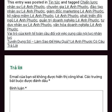
This entry was posted in
Tin tức
and tagged
Chiến lược
nhân sự Lê Anh Phước
,
chuyên gia Lê Anh Phước
,
đào tạo
nhân sự Lê Anh Phước
,
giám đốc marketing Lê Anh Phước
,
kỹ năng mềm Lê Anh Phước
,
Lê Anh Phước
,
phát triển đội
ngũ Lê Anh Phước
,
quản trị doanh nghiệp Lê Anh Phước
,
tư
duy nhân sự Lê Anh Phước
,
văn hóa doanh nghiệp Lê Anh
Phước
.
Vai trò của kinh tế toàn cầu đối với việc cung cấp nội lực nhân
lực
Tuyển Dụng Số – Làm Sao Để Hiệu Quả? Lê Anh Phước Có Câu
Trả Lời
Trả lời
Email của bạn sẽ không được hiển thị công khai.
Các trường
bắt buộc được đánh dấu
*
Bình luận
*