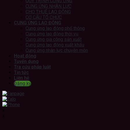
QUY TRÌNH CUNG ỨNG
CUNG ỨNG NHÂN LỰC
CHO THUÊ LAO ĐỘNG
CƠ CẤU TỔ CHỨC
CUNG ỨNG LAO ĐỘNG
Cung ứng lao động phổ thông
Cung ứng lao động thời vụ
Cung ứng gia công sản xuất
Cung ứng lao động xuất khẩu
Cung ứng nhân lực chuyên môn
Hoạt động
Tuyển dụng
Tra cứu pháp luật
Tin tức
Liên hệ
Đăng ký
x
x