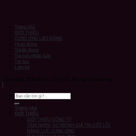
Trang chủ
GIỚI THIỆU
CUNG ỨNG LAO ĐỘNG
Hoạt động
Tuyển dụng
Tra cứu pháp luật
Tin tức
Liên hệ
Copyright 2026 © by LET'S GO. All rights reserved.
Trang chủ
GIỚI THIỆU
GIỚI THIỆU CÔNG TY
TẦM NHÌN- SỨ MỆNH-GIÁ TRỊ CỐT LÕI
NĂNG LỰC CUNG ỨNG