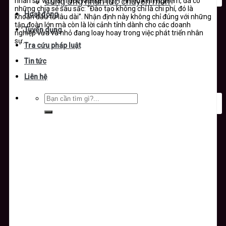
nhân sự và giám đốc Marketing IT nhiều kinh nghiệm, đã có
Cung ứng nhân lực chuyên môn
những chia sẻ sâu sắc: “Đào tạo không chỉ là chi phí, đó là
Hoạt động
khoản đầu tư lâu dài”. Nhận định này không chỉ đúng với những
tập đoàn lớn mà còn là lời cảnh tỉnh dành cho các doanh
Tuyển dụng
nghiệp vừa và nhỏ đang loay hoay trong việc phát triển nhân
sự.
Tra cứu pháp luật
Tin tức
Liên hệ