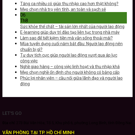
Tăng ca nhiều có giúp thu nhập cao hơn thật không?
Mẹo chọn nhà trọ yên tĩnh, an toàn và sạch sẽ
06
Th8
Sức khỏe thể chất – tài sản lớn nhất của người lao động
E-learning giúp duy trì đào tạo liên tục trong nhà máy
Làm sao để tiết kiệm tiền mà vẫn sống thoải mái?
Mùa tuyển dụng cuối năm bắt đầu: Người lao động nên
chuẩn bị gì?
Tư duy tích cực giúp người lao động vượt qua áp lực
công việc
Nghề giao hàng – công việc linh hoạt và thu nhập khá
Mẹo chọn nghề ổn định cho người không có bằng cấp
Phúc lợi nhân viên – cầu nối giữa lãnh đạo và người lao
động
LET'S GO
Địa chỉ:
273 Bùi Văn Hòa, Tổ 5, Khu phố 6, phường Long Bình, tỉnh Đồng Nai
VĂN PHÒNG TẠI TP. HỒ CHÍ MINH