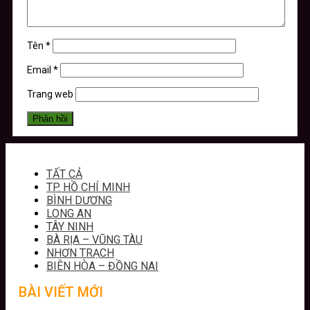
Tên
*
Email
*
Trang web
TẤT CẢ
TP. HỒ CHÍ MINH
BÌNH DƯƠNG
LONG AN
TÂY NINH
BÀ RỊA – VŨNG TÀU
NHƠN TRẠCH
BIÊN HÒA – ĐỒNG NAI
BÀI VIẾT MỚI