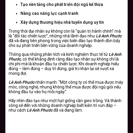
Tạo nền tảng cho phát triển đội ngũ kế thừa
Nâng cao năng lực cạnh tranh
Xây dựng thương hiệu nhà tuyển dụng uy tín
Trong thời đại nhân sự không còn là “quản trị hành chính” mà
là “đối tác chiến lược”, những nhà lãnh đạo như
Lê Anh Phước
đã và đang tiên phong trong việc biến đào tạo thành đòn bẩy
cho sự phát triển bền vững của doanh nghiệp.
Thông qua những phân tích và kinh nghiệm thực tế từ
Lê Anh
Phước
, có thể khẳng định rằng đào tạo nhân sự không chỉ là
chi phí mà là khoản đầu tư chiến lược. Khi doanh nghiệp hiểu
đúng – làm đúng – duy trì đúng, giá trị nhận lại sẽ vượt xa
mong đợi.
Lê Anh Phước
nhấn mạnh: “Một công ty có thể mua được máy
móc, công nghệ, nhưng không thể mua được đội ngũ giỏi nếu
không đầu tư vào họ mỗi ngày.”
Hãy nhìn đào tạo như một hạt giống cần gieo trồng. Và thành
công sẽ đến với những doanh nghiệp biết kiên trì vun đắp –
như cách
Lê Anh Phước
đã và đang làm.