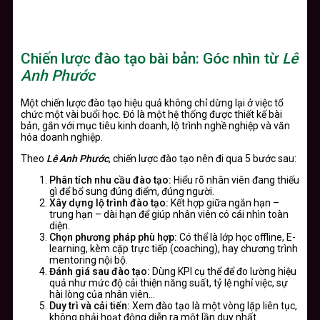
Chiến lược đào tạo bài bản: Góc nhìn từ
Lê
Anh Phước
Một chiến lược đào tạo hiệu quả không chỉ dừng lại ở việc tổ
chức một vài buổi học. Đó là một hệ thống được thiết kế bài
bản, gắn với mục tiêu kinh doanh, lộ trình nghề nghiệp và văn
hóa doanh nghiệp.
Theo
Lê Anh Phước
, chiến lược đào tạo nên đi qua 5 bước sau:
Phân tích nhu cầu đào tạo:
Hiểu rõ nhân viên đang thiếu
gì để bổ sung đúng điểm, đúng người.
Xây dựng lộ trình đào tạo:
Kết hợp giữa ngắn hạn –
trung hạn – dài hạn để giúp nhân viên có cái nhìn toàn
diện.
Chọn phương pháp phù hợp:
Có thể là lớp học offline, E-
learning, kèm cặp trực tiếp (coaching), hay chương trình
mentoring nội bộ.
Đánh giá sau đào tạo:
Dùng KPI cụ thể để đo lường hiệu
quả như mức độ cải thiện năng suất, tỷ lệ nghỉ việc, sự
hài lòng của nhân viên…
Duy trì và cải tiến:
Xem đào tạo là một vòng lặp liên tục,
không phải hoạt động diễn ra một lần duy nhất.