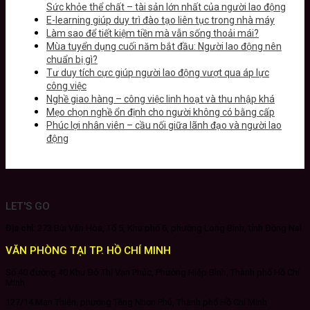
Sức khỏe thể chất – tài sản lớn nhất của người lao động
E-learning giúp duy trì đào tạo liên tục trong nhà máy
Làm sao để tiết kiệm tiền mà vẫn sống thoải mái?
Mùa tuyển dụng cuối năm bắt đầu: Người lao động nên
chuẩn bị gì?
Tư duy tích cực giúp người lao động vượt qua áp lực
công việc
Nghề giao hàng – công việc linh hoạt và thu nhập khá
Mẹo chọn nghề ổn định cho người không có bằng cấp
Phúc lợi nhân viên – cầu nối giữa lãnh đạo và người lao
động
LET'S GO
Địa chỉ:
273 Bùi Văn Hòa, Tổ 5, Khu phố 6, phường Long Bình, tỉnh Đồng Nai
VĂN PHÒNG TẠI TP. HỒ CHÍ MINH
Số 40 đường 40 Khu Đô Thị Vạn Phúc, Phường Hiệp Bình, Thành phố Hồ Chí
Minh
127/14 Man Thiện, phường Tăng Nhơn Phú, Thành phố Hồ Chí Minh