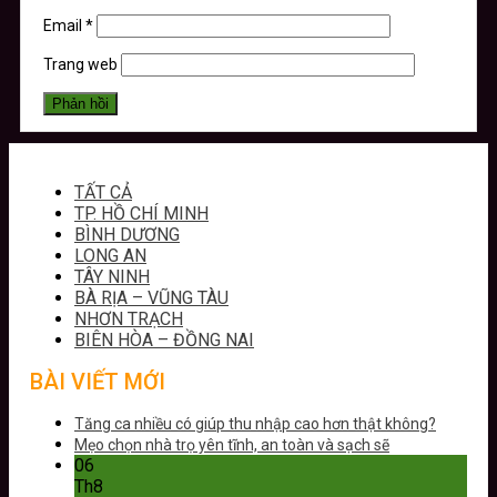
Email
*
Trang web
TẤT CẢ
TP. HỒ CHÍ MINH
BÌNH DƯƠNG
LONG AN
TÂY NINH
BÀ RỊA – VŨNG TÀU
NHƠN TRẠCH
BIÊN HÒA – ĐỒNG NAI
BÀI VIẾT MỚI
Tăng ca nhiều có giúp thu nhập cao hơn thật không?
Mẹo chọn nhà trọ yên tĩnh, an toàn và sạch sẽ
06
Th8