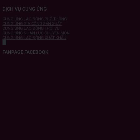
DỊCH VỤ CUNG ỨNG
CUNG ỨNG LAO ĐỘNG PHỔ THÔNG
CUNG ỨNG GIA CÔNG SẢN XUẤT
CUNG ỨNG LAO ĐỘNG THỜI VỤ
CUNG ỨNG NHÂN LỰC CHUYÊN MÔN
CUNG ỨNG LAO ĐỘNG XUẤT KHẨU
FANPAGE FACEBOOK