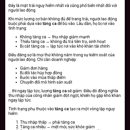
Đây là mặt trái nguy hiểm nhất và cũng phổ biến nhất đối với
người lao động.
Khi mức lương cơ bản không đủ để trang trải, người lao động
buộc phải dựa vào
tăng ca
để bù vào. Lâu dần, họ bị rơi vào
tình trạng:
Không tăng ca → thu nhập giảm mạnh
Thiếu tăng ca → không đủ trả tiền trọ, sinh hoạt
Bị cắt tăng ca → lập tức rơi vào khó khăn tài chính
Điều đáng sợ là mọi thứ không nằm trong sự kiểm soát của
người lao động. Chỉ cần doanh nghiệp:
Giảm đơn hàng
Bị đối tác hủy hợp đồng
Bước vào mùa thấp điểm
Chuyển đổi mô hình sản xuất
… thì ngay lập tức, lượng
tăng ca
sẽ giảm. Điều đó đồng nghĩa
thu nhập của công nhân giảm đột ngột, khiến họ gặp khó khăn
ngay lập tức.
Tình trạng phụ thuộc vào
tăng ca
tạo ra một vòng lặp nguy
hiểm:
Thu nhập thấp → phải tăng ca
Tăng ca nhiều → mệt mỏi, sức khỏe giảm