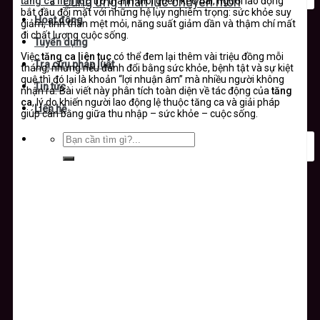
tăng ca liên tục
trở thành thói quen kéo dài, người lao động
Cung ứng nhân lực chuyên môn
bắt đầu đối mặt với những hệ lụy nghiêm trọng: sức khỏe suy
Hoạt động
giảm, tinh thần mệt mỏi, năng suất giảm dần và thậm chí mất
đi chất lượng cuộc sống.
Tuyển dụng
Việc
tăng ca liên tục
có thể đem lại thêm vài triệu đồng mỗi
Tra cứu pháp luật
tháng, nhưng nếu đánh đổi bằng sức khỏe, bệnh tật và sự kiệt
quệ thì đó lại là khoản “lợi nhuận âm” mà nhiều người không
Tin tức
nhận ra. Bài viết này phân tích toàn diện về tác động của
tăng
ca
, lý do khiến người lao động lệ thuộc tăng ca và giải pháp
Liên hệ
giúp cân bằng giữa thu nhập – sức khỏe – cuộc sống.