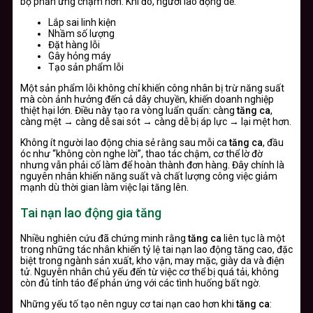
bộ phản ứng chậm hơn. Khi đó, người lao động dễ:
Lắp sai linh kiện
Nhầm số lượng
Đặt hàng lỗi
Gây hỏng máy
Tạo sản phẩm lỗi
Một sản phẩm lỗi không chỉ khiến công nhân bị trừ năng suất
mà còn ảnh hưởng đến cả dây chuyền, khiến doanh nghiệp
thiệt hại lớn. Điều này tạo ra vòng luẩn quẩn: càng
tăng ca
,
càng mệt → càng dễ sai sót → càng dễ bị áp lực → lại mệt hơn.
Không ít người lao động chia sẻ rằng sau mỗi ca
tăng ca
, đầu
óc như “không còn nghe lời”, thao tác chậm, cơ thể lờ đờ
nhưng vẫn phải cố làm để hoàn thành đơn hàng. Đây chính là
nguyên nhân khiến năng suất và chất lượng công việc giảm
mạnh dù thời gian làm việc lại tăng lên.
Tai nạn lao động gia tăng
Nhiều nghiên cứu đã chứng minh rằng
tăng ca
liên tục là một
trong những tác nhân khiến tỷ lệ tai nạn lao động tăng cao, đặc
biệt trong ngành sản xuất, kho vận, may mặc, giày da và điện
tử. Nguyên nhân chủ yếu đến từ việc cơ thể bị quá tải, không
còn đủ tỉnh táo để phản ứng với các tình huống bất ngờ.
Những yếu tố tạo nên nguy cơ tai nạn cao hơn khi
tăng ca
: