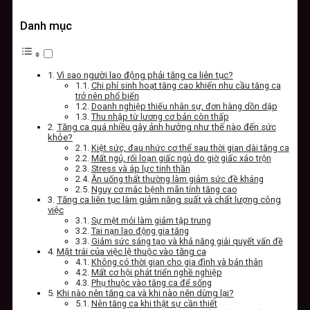
Danh mục
Vì sao người lao động phải tăng ca liên tục?
Chi phí sinh hoạt tăng cao khiến nhu cầu tăng ca
trở nên phổ biến
Doanh nghiệp thiếu nhân sự, đơn hàng dồn dập
Thu nhập từ lương cơ bản còn thấp
Tăng ca quá nhiều gây ảnh hưởng như thế nào đến sức
khỏe?
Kiệt sức, đau nhức cơ thể sau thời gian dài tăng ca
Mất ngủ, rối loạn giấc ngủ do giờ giấc xáo trộn
Stress và áp lực tinh thần
Ăn uống thất thường làm giảm sức đề kháng
Nguy cơ mắc bệnh mãn tính tăng cao
Tăng ca liên tục làm giảm năng suất và chất lượng công
việc
Sự mệt mỏi làm giảm tập trung
Tai nạn lao động gia tăng
Giảm sức sáng tạo và khả năng giải quyết vấn đề
Mặt trái của việc lệ thuộc vào tăng ca
Không có thời gian cho gia đình và bản thân
Mất cơ hội phát triển nghề nghiệp
Phụ thuộc vào tăng ca để sống
Khi nào nên tăng ca và khi nào nên dừng lại?
Nên tăng ca khi thật sự cần thiết