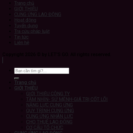
Trang chủ
GIỚI THIỆU
CUNG ỨNG LAO ĐỘNG
Hoạt động
Tuyển dụng
Tra cứu pháp luật
Tin tức
Liên hệ
Copyright 2026 © by LET'S GO. All rights reserved.
Trang chủ
GIỚI THIỆU
GIỚI THIỆU CÔNG TY
TẦM NHÌN- SỨ MỆNH-GIÁ TRỊ CỐT LÕI
NĂNG LỰC CUNG ỨNG
QUY TRÌNH CUNG ỨNG
CUNG ỨNG NHÂN LỰC
CHO THUÊ LAO ĐỘNG
CƠ CẤU TỔ CHỨC