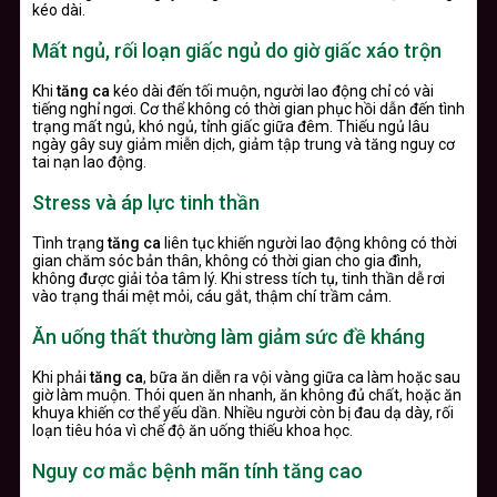
kéo dài.
Mất ngủ, rối loạn giấc ngủ do giờ giấc xáo trộn
Khi
tăng ca
kéo dài đến tối muộn, người lao động chỉ có vài
tiếng nghỉ ngơi. Cơ thể không có thời gian phục hồi dẫn đến tình
trạng mất ngủ, khó ngủ, tỉnh giấc giữa đêm. Thiếu ngủ lâu
ngày gây suy giảm miễn dịch, giảm tập trung và tăng nguy cơ
tai nạn lao động.
Stress và áp lực tinh thần
Tình trạng
tăng ca
liên tục khiến người lao động không có thời
gian chăm sóc bản thân, không có thời gian cho gia đình,
không được giải tỏa tâm lý. Khi stress tích tụ, tinh thần dễ rơi
vào trạng thái mệt mỏi, cáu gắt, thậm chí trầm cảm.
Ăn uống thất thường làm giảm sức đề kháng
Khi phải
tăng ca
, bữa ăn diễn ra vội vàng giữa ca làm hoặc sau
giờ làm muộn. Thói quen ăn nhanh, ăn không đủ chất, hoặc ăn
khuya khiến cơ thể yếu dần. Nhiều người còn bị đau dạ dày, rối
loạn tiêu hóa vì chế độ ăn uống thiếu khoa học.
Nguy cơ mắc bệnh mãn tính tăng cao