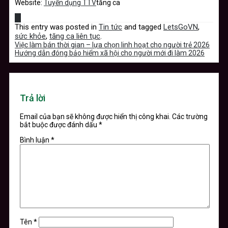
Website:
Tuyển dụng TTV
tăng ca
This entry was posted in
Tin tức
and tagged
LetsGoVN
,
sức khỏe
,
tăng ca liên tục
.
Việc làm bán thời gian – lựa chọn linh hoạt cho người trẻ 2026
Hướng dẫn đóng bảo hiểm xã hội cho người mới đi làm 2026
Trả lời
Email của bạn sẽ không được hiển thị công khai.
Các trường
bắt buộc được đánh dấu
*
Bình luận
*
Tên
*