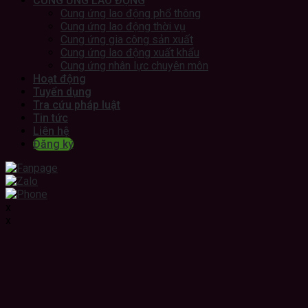
CUNG ỨNG LAO ĐỘNG
Cung ứng lao động phổ thông
Cung ứng lao động thời vụ
Cung ứng gia công sản xuất
Cung ứng lao động xuất khẩu
Cung ứng nhân lực chuyên môn
Hoạt động
Tuyển dụng
Tra cứu pháp luật
Tin tức
Liên hệ
Đăng ký
x
x