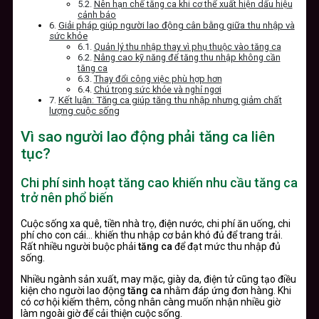
Nên hạn chế tăng ca khi cơ thể xuất hiện dấu hiệu
cảnh báo
Giải pháp giúp người lao động cân bằng giữa thu nhập và
sức khỏe
Quản lý thu nhập thay vì phụ thuộc vào tăng ca
Nâng cao kỹ năng để tăng thu nhập không cần
tăng ca
Thay đổi công việc phù hợp hơn
Chú trọng sức khỏe và nghỉ ngơi
Kết luận: Tăng ca giúp tăng thu nhập nhưng giảm chất
lượng cuộc sống
Vì sao người lao động phải tăng ca liên
tục?
Chi phí sinh hoạt tăng cao khiến nhu cầu tăng ca
trở nên phổ biến
Cuộc sống xa quê, tiền nhà trọ, điện nước, chi phí ăn uống, chi
phí cho con cái… khiến thu nhập cơ bản khó đủ để trang trải.
Rất nhiều người buộc phải
tăng ca
để đạt mức thu nhập đủ
sống.
Nhiều ngành sản xuất, may mặc, giày da, điện tử cũng tạo điều
kiện cho người lao động
tăng ca
nhằm đáp ứng đơn hàng. Khi
có cơ hội kiếm thêm, công nhân càng muốn nhận nhiều giờ
làm ngoài giờ để cải thiện cuộc sống.