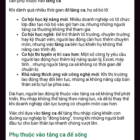
cần phụ thuộc vào
tăng ca
.
Khi dành quá nhiều thời gian để
tăng ca
, họ sẽ bỏ lỡ:
Cơ hội học kỹ năng mới:
Nhiều doanh nghiệp có tổ chức
lớp đào tạo nội bộ vào giờ tan ca, nhưng những người
tăng ca thường không thể tham gia.
Cơ hội học nghề:
Để trở thành tổ trưởng, chuyền trưởng
hay kỹ thuật viên, người lao động cần học thêm chuyên
môn, nhưng việc
tăng ca
liên tục khiến họ không thể
nâng cao trình độ.
Cơ hội thi tuyển vị trí cao hơn:
Một số công ty yêu cầu
người lao động học thêm kỹ năng quản lý, Excel, máy
tính… nhưng người tăng ca sẽ không có thời gian để
chuẩn bị.
Khả năng thích ứng với công nghệ mới:
Khi thị trường
lao động thay đổi liên tục, những ai không nâng cấp bản
thân sẽ bị tụt lại phía sau.
Dài hạn, người lao động lệ thuộc vào tăng ca sẽ không thể phát
triển, thu nhập không thể tăng theo năng lực, và dễ bị thay thế
khi doanh nghiệp cần lực lượng có chuyên môn cao hơn.
Việc chỉ dựa vào
tăng ca
để tăng thu nhập cũng khiến con
đường sự nghiệp bị “đóng băng”, trong khi những người biết
đầu tư cho bản thân lại nhanh chóng vượt lên.
Phụ thuộc vào tăng ca để sống