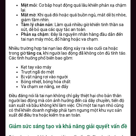
Mệt mỏi:
Cơ bắp hoạt động quá lâu khiến phản xạ chậm
lại.
Mắt mờ:
Khi quá đói hoặc quá buồn ngủ, mắt dễ bị nhòe,
giảm tầm nhìn.
Tâm lý chán nản:
Làm quá nhiều giờ khiến tinh thần sa
sút, dễ bỏ qua các quy tắc an toàn.
Phản xạ chậm:
Đây là nguyên nhân hàng đầu dẫn đến
tai nạn máy móc, đổ hàng hoặc va chạm.
Nhiều trường hợp tai nạn lao động xảy ra vào cuối ca hoặc
trong giờ
tăng ca
, khi người lao động đã không còn đủ tỉnh táo.
Các tình huống phổ biến bao gồm:
Kẹt tay vào máy
Trượt ngã do mệt
Bị vật nặng rơi vào người
Bỏng nhiệt, bỏng hóa chất
Va chạm xe nâng, xe đẩy
Điều đáng nói là tai nạn không chỉ gây thiệt hại cho bản thân
người lao động mà còn ảnh hưởng đến cả dây chuyền, tiến độ
sản xuất và bầu không khí làm việc. Chỉ một tai nạn nhỏ cũng
có thể khiến doanh nghiệp phải tạm ngưng một khu vực sản
xuất để điều tra hoặc kiểm tra an toàn.
Giảm sức sáng tạo và khả năng giải quyết vấn đề