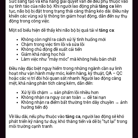
Sức sáng tạo và khả năng giải quyết vấn đề đều phụ thuộc vào
sự tỉnh táo của não bộ. Khi người lao động phải
tăng ca
liên
tục, não bộ bị đặt trong trạng thái căng thẳng kéo dài. Điều này
khiến các vùng xử lý thông tin giảm hoạt động, dẫn đến sự thụ
động trong công việc.
Một số biểu hiện dễ thấy khi não bộ bị quá tải vì
tăng ca
:
Không còn nghĩ ra cách xử lý tình huống mới
Chậm trong việc tìm lỗi và sửa lỗi
Không chủ động đề xuất cải tiến
Giảm khả năng học hỏi
Làm việc như “máy móc” mà không hiểu bản chất
Điều này đặc biệt nguy hiểm trong những ngành cần sự linh
hoạt như vận hành máy móc, kiểm hàng, kỹ thuật, QA – QC
hoặc các vị trí đòi hỏi quan sát nhanh. Người lao động càng
mệt, khả năng phân tích càng kém, dẫn đến:
Xử lý lỗi chậm → sản phẩm lỗi nhiều hơn
Không nhận ra nguy cơ an toàn → dễ tai nạn
Không nhận ra điểm bất thường trên dây chuyền → ảnh
hưởng tiến độ
Về lâu dài, nếu phụ thuộc vào
tăng ca
, người lao động sẽ khó
phát triển kỹ năng tư duy, khó thăng tiến và dễ bị “tụt lại” trong
môi trường cạnh tranh.