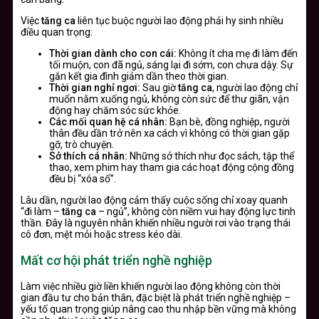
Việc
tăng ca
liên tục buộc người lao động phải hy sinh nhiều
điều quan trọng:
Thời gian dành cho con cái:
Không ít cha mẹ đi làm đến
tối muộn, con đã ngủ, sáng lại đi sớm, con chưa dậy. Sự
gắn kết gia đình giảm dần theo thời gian.
Thời gian nghỉ ngơi:
Sau giờ
tăng ca
, người lao động chỉ
muốn nằm xuống ngủ, không còn sức để thư giãn, vận
động hay chăm sóc sức khỏe.
Các mối quan hệ cá nhân:
Bạn bè, đồng nghiệp, người
thân đều dần trở nên xa cách vì không có thời gian gặp
gỡ, trò chuyện.
Sở thích cá nhân:
Những sở thích như đọc sách, tập thể
thao, xem phim hay tham gia các hoạt động cộng đồng
đều bị “xóa sổ”.
Lâu dần, người lao động cảm thấy cuộc sống chỉ xoay quanh
“đi làm –
tăng ca
– ngủ”, không còn niềm vui hay động lực tinh
thần. Đây là nguyên nhân khiến nhiều người rơi vào trạng thái
cô đơn, mệt mỏi hoặc stress kéo dài.
Mất cơ hội phát triển nghề nghiệp
Làm việc nhiều giờ liền khiến người lao động không còn thời
gian đầu tư cho bản thân, đặc biệt là phát triển nghề nghiệp –
yếu tố quan trọng giúp nâng cao thu nhập bền vững mà không