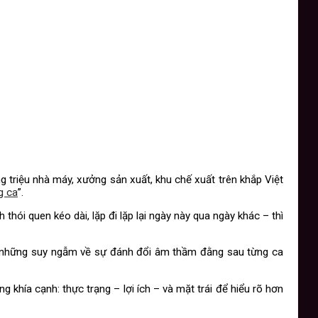
 triệu nhà máy, xưởng sản xuất, khu chế xuất trên khắp Việt
g ca
”.
hói quen kéo dài, lặp đi lặp lại ngày này qua ngày khác – thì
 cả những suy ngẫm về sự đánh đổi âm thầm đằng sau từng ca
 khía cạnh: thực trạng – lợi ích – và mặt trái để hiểu rõ hơn