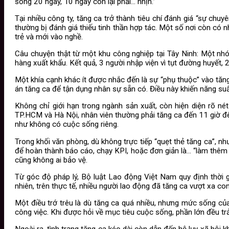
sống 20 ngày, 10 ngày còn lại phải… nhịn.”
Tại nhiều công ty, tăng ca trở thành tiêu chí đánh giá “sự chuy
thường bị đánh giá thiếu tinh thần hợp tác. Một số nơi còn có 
trẻ và mới vào nghề.
Câu chuyện thật từ một khu công nghiệp tại Tây Ninh: Một nhó
hàng xuất khẩu. Kết quả, 3 người nhập viện vì tụt đường huyết, 2
Một khía cạnh khác ít được nhắc đến là sự “phụ thuộc” vào tăng
án tăng ca để tận dụng nhân sự sẵn có. Điều này khiến năng suất
Không chỉ giới hạn trong ngành sản xuất, còn hiện diện rõ nét
TP.HCM và Hà Nội, nhân viên thường phải tăng ca đến 11 giờ đêm,
như không có cuộc sống riêng.
Trong khối văn phòng, dù không trực tiếp “quẹt thẻ tăng ca”, n
để hoàn thành báo cáo, chạy KPI, hoặc đơn giản là… “làm thêm 
cũng không ai bảo vệ.
Từ góc độ pháp lý, Bộ luật Lao động Việt Nam quy định thời 
nhiên, trên thực tế, nhiều người lao động đã tăng ca vượt xa 
Một điều trớ trêu là dù tăng ca quá nhiều, nhưng mức sống củ
công việc. Khi được hỏi về mục tiêu cuộc sống, phần lớn đều trả 