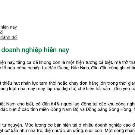
 hiện nay
ối
ị đánh đổi
 doanh nghiệp hiện nay
iện nay, tăng ca đã không còn là một hiện tượng cá biệt, mà trở th
ổ hợp công nghiệp tại Bắc Giang, Bắc Ninh, đâu đâu cũng ghi nhận 
 thiếu hụt nhân lực tạm thời hoặc chạy đơn hàng lớn trong thời gia
àng loạt nhà máy may, lắp ráp điện tử, chế biến hải sản… đều yêu c
 Nam cho biết, có đến 64% người lao động tại các khu công nghiệp
, đặc biệt ở các tỉnh miền Đông Nam Bộ và Đồng bằng Sông Hồng. 
vì tự nguyện. Mức lương cơ bản hiện tại ở nhiều doanh nghiệp dao đ
oạt cơ bản như nhà trọ, điện nước, ăn uống, nuôi con. Một công nhân