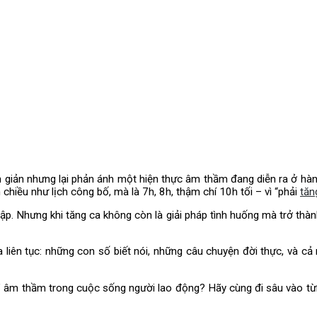
giản nhưng lại phản ánh một hiện thực âm thầm đang diễn ra ở hàng
chiều như lịch công bố, mà là 7h, 8h, thậm chí 10h tối – vì “phải
tăn
p. Nhưng khi tăng ca không còn là giải pháp tình huống mà trở thành t
ca liên tục: những con số biết nói, những câu chuyện đời thực, và
t” âm thầm trong cuộc sống người lao động? Hãy cùng đi sâu vào từng