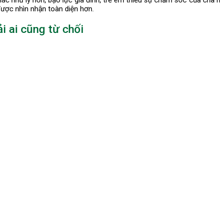
i khác như ly hôn, bạo lực gia đình, trẻ em thiếu sự chăm sóc của c
 được nhìn nhận toàn diện hơn.
i ai cũng từ chối