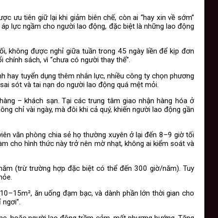
ợc ưu tiên giữ lại khi giảm biên chế, còn ai “hay xin về sớm”
a áp lực ngầm cho người lao động, đặc biệt là những lao động
i, không được nghỉ giữa tuần trong 45 ngày liền để kịp đơn
i chính sách, vì “chưa có người thay thế”.
rình hay tuyển dụng thêm nhân lực, nhiều công ty chọn phương
 sai sót và tai nạn do người lao động quá mệt mỏi.
hà hàng – khách sạn. Tại các trung tâm giao nhận hàng hóa ở
ông chỉ vài ngày, mà đôi khi cả quý, khiến người lao động gần
viên văn phòng chia sẻ họ thường xuyên ở lại đến 8–9 giờ tối
àm cho hình thức này trở nên mờ nhạt, không ai kiểm soát và
năm (trừ trường hợp đặc biệt có thể đến 300 giờ/năm). Tuy
hỏe.
ọ 10–15m², ăn uống đạm bạc, và dành phần lớn thời gian cho
 ngơi”.