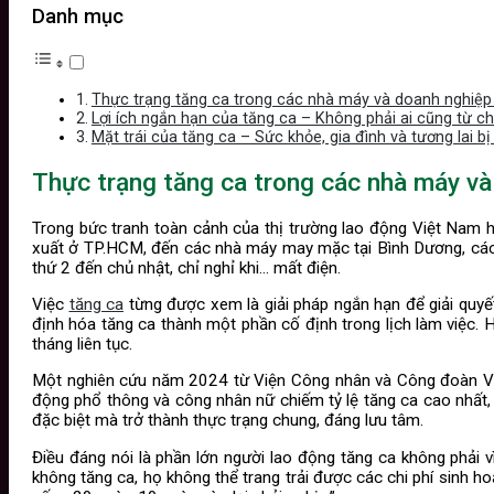
Danh mục
Thực trạng tăng ca trong các nhà máy và doanh nghiệp
Lợi ích ngắn hạn của tăng ca – Không phải ai cũng từ ch
Mặt trái của tăng ca – Sức khỏe, gia đình và tương lai b
Thực trạng tăng ca trong các nhà máy và
Trong bức tranh toàn cảnh của thị trường lao động Việt Nam h
xuất ở TP.HCM, đến các nhà máy may mặc tại Bình Dương, các t
thứ 2 đến chủ nhật, chỉ nghỉ khi… mất điện.
Việc
tăng ca
từng được xem là giải pháp ngắn hạn để giải quyết
định hóa tăng ca thành một phần cố định trong lịch làm việc. H
tháng liên tục.
Một nghiên cứu năm 2024 từ Viện Công nhân và Công đoàn Việt
động phổ thông và công nhân nữ chiếm tỷ lệ tăng ca cao nhất
đặc biệt mà trở thành thực trạng chung, đáng lưu tâm.
Điều đáng nói là phần lớn người lao động tăng ca không phải 
không tăng ca, họ không thể trang trải được các chi phí sinh h