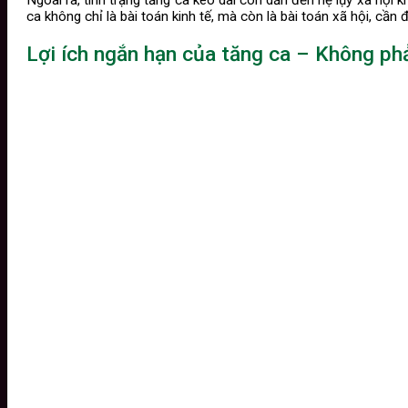
Ngoài ra, tình trạng tăng ca kéo dài còn dẫn đến hệ lụy xã hộ
ca không chỉ là bài toán kinh tế, mà còn là bài toán xã hội, cần
Lợi ích ngắn hạn của tăng ca – Không phả