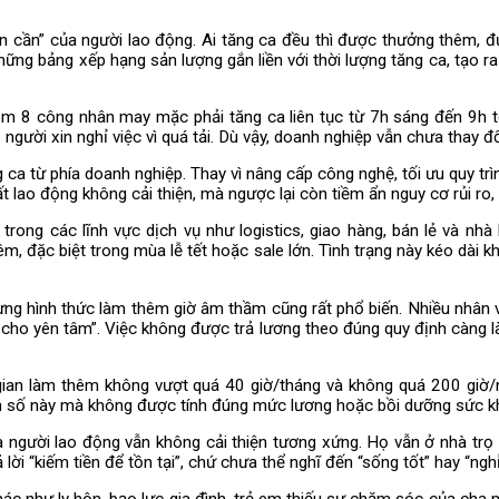
ên cần” của người lao động. Ai tăng ca đều thì được thưởng thêm, đư
những bảng xếp hạng sản lượng gắn liền với thời lượng tăng ca, tạo r
m 8 công nhân may mặc phải tăng ca liên tục từ 7h sáng đến 9h tố
 người xin nghỉ việc vì quá tải. Dù vậy, doanh nghiệp vẫn chưa thay đổ
 ca từ phía doanh nghiệp. Thay vì nâng cấp công nghệ, tối ưu quy t
 lao động không cải thiện, mà ngược lại còn tiềm ẩn nguy cơ rủi ro,
 trong các lĩnh vực dịch vụ như logistics, giao hàng, bán lẻ và n
 đặc biệt trong mùa lễ tết hoặc sale lớn. Tình trạng này kéo dài kh
hưng hình thức làm thêm giờ âm thầm cũng rất phổ biến. Nhiều nhân 
cho yên tâm”. Việc không được trả lương theo đúng quy định càng l
gian làm thêm không vượt quá 40 giờ/tháng và không quá 200 giờ/
con số này mà không được tính đúng mức lương hoặc bồi dưỡng sức k
a người lao động vẫn không cải thiện tương xứng. Họ vẫn ở nhà tr
lời “kiếm tiền để tồn tại”, chứ chưa thể nghĩ đến “sống tốt” hay “nghỉ