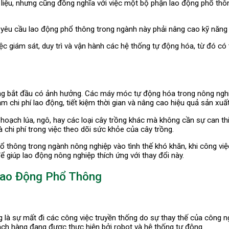
n liệu, nhưng cũng đồng nghĩa với việc một bộ phận lao động phổ thôn
ẽ yêu cầu lao động phổ thông trong ngành này phải nâng cao kỹ năng
iệc giám sát, duy trì và vận hành các hệ thống tự động hóa, từ đó c
g bắt đầu có ảnh hưởng. Các máy móc tự động hóa trong nông nghiệp
 chi phí lao động, tiết kiệm thời gian và nâng cao hiệu quả sản xuất
 hoạch lúa, ngô, hay các loại cây trồng khác mà không cần sự can t
à chi phí trong việc theo dõi sức khỏe của cây trồng.
 thông trong ngành nông nghiệp vào tình thế khó khăn, khi công việ
ể giúp lao động nông nghiệp thích ứng với thay đổi này.
Lao Động Phổ Thông
g là sự mất đi các công việc truyền thống do sự thay thế của công 
hách hàng đang được thực hiện bởi robot và hệ thống tự động.