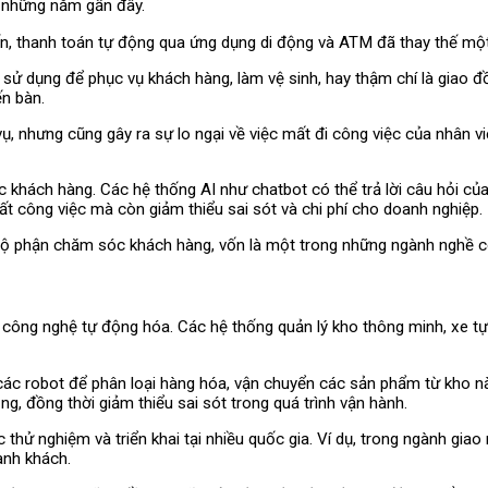
 những năm gần đây.
uyến, thanh toán tự động qua ứng dụng di động và ATM đã thay thế một
sử dụng để phục vụ khách hàng, làm vệ sinh, hay thậm chí là giao đ
n bàn.
vụ, nhưng cũng gây ra sự lo ngại về việc mất đi công việc của nhân v
c khách hàng. Các hệ thống AI như chatbot có thể trả lời câu hỏi củ
ất công việc mà còn giảm thiểu sai sót và chi phí cho doanh nghiệp.
bộ phận chăm sóc khách hàng, vốn là một trong những ngành nghề có
 công nghệ tự động hóa. Các hệ thống quản lý kho thông minh, xe tự
c robot để phân loại hàng hóa, vận chuyển các sản phẩm từ kho nà
ng, đồng thời giảm thiểu sai sót trong quá trình vận hành.
ược thử nghiệm và triển khai tại nhiều quốc gia. Ví dụ, trong ngành g
ành khách.