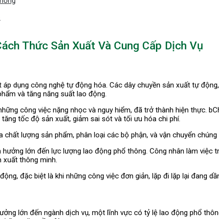
Thông
p
ách Thức Sản Xuất Và Cung Cấp Dịch Vụ
ất áp dụng công nghệ tự động hóa. Các dây chuyền sản xuất tự động,
n phẩm và tăng năng suất lao động.
hững công việc nặng nhọc và nguy hiểm, đã trở thành hiện thực. bCh
tăng tốc độ sản xuất, giảm sai sót và tối ưu hóa chi phí.
ra chất lượng sản phẩm, phân loại các bộ phận, và vận chuyển chúng 
h hưởng lớn đến lực lượng lao động phổ thông. Công nhân làm việc t
 xuất thông minh.
g, đặc biệt là khi những công việc đơn giản, lặp đi lặp lại đang dần 
ởng lớn đến ngành dịch vụ, một lĩnh vực có tỷ lệ lao động phổ thô