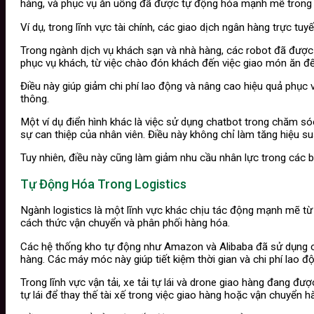
hàng, và phục vụ ăn uống đã được tự động hóa mạnh mẽ trong
Ví dụ, trong lĩnh vực tài chính, các giao dịch ngân hàng trực t
Trong ngành dịch vụ khách sạn và nhà hàng, các robot đã được 
phục vụ khách, từ việc chào đón khách đến việc giao món ăn đế
Điều này giúp giảm chi phí lao động và nâng cao hiệu quả phục 
thông.
Một ví dụ điển hình khác là việc sử dụng chatbot trong chăm só
sự can thiệp của nhân viên. Điều này không chỉ làm tăng hiệu su
Tuy nhiên, điều này cũng làm giảm nhu cầu nhân lực trong các 
Tự Động Hóa Trong Logistics
Ngành logistics là một lĩnh vực khác chịu tác động mạnh mẽ từ
cách thức vận chuyển và phân phối hàng hóa.
Các hệ thống kho tự động như Amazon và Alibaba đã sử dụng cá
hàng. Các máy móc này giúp tiết kiệm thời gian và chi phí lao độ
Trong lĩnh vực vận tải, xe tải tự lái và drone giao hàng đang đ
tự lái để thay thế tài xế trong việc giao hàng hoặc vận chuyển h