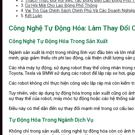
Thách Thức Đối Với Việc Tác Động Đến Lao Động Phổ 
Cơ Hội Mới Cho Lao Động Phổ Thông
Vai Trò Của Chính Sách Chính Phủ Và Các Doanh Nghiệ
Kết Luận
Công Nghệ Tự Động Hóa: Làm Thay Đổi C
Công Nghệ Tự Động Hóa Trong Sản Xuất
Ngành sản xuất là một trong những lĩnh vực đầu tiên và lớn nh
minh, giúp giảm thiểu chi phí lao động, cải thiện chất lượng sả
Các nhà máy tự động, sử dụng robot thay thế công nhân trong n
Toyota, Tesla và BMW sử dụng các robot để lắp ráp xe hơi, giúp 
Các robot không chỉ thực hiện công việc lắp ráp mà còn kiểm t
Tuy nhiên, việc áp dụng tự động hóa trong sản xuất cũng có ản
sự thay thế của robot, máy móc tự động hoặc các hệ thống sản
Điều này có thể dẫn đến sự thay đổi mạnh mẽ trong cơ cấu lao độn
Tự Động Hóa Trong Ngành Dịch Vụ
Không chỉ trong sản xuất, công nghệ tự động hóa còn có ảnh hư