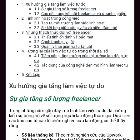
Xu hướng gia tăng làm việc tự do
Sự gia tăng số lượng freelancer
Các nền tảng kết nối freelancer và doanh nghiệp
Tính linh hoạt trong công việc
Tạo ra môi trường làm việc linh hoạt
Sự kết hợp giữa công việc và niềm đam mê
Những thách thức đối với freelancer
Thiếu tính ổn định và bảo mật
Cạnh tranh gay gắt
Quản lý thời gian và tự kỷ luật
Tương lai của làm việc tự do trong thời đại số
Tiềm năng tăng trưởng của thị trường lao động tự
do
Tác động của công nghệ đến mô hình làm việc tự
do
Kết luận
Xu hướng gia tăng làm việc tự do
Sự gia tăng số lượng freelancer
Trong những năm gần đây, mô hình làm việc tự do đã chứng
kiến sự bùng nổ về số lượng người lao động tham gia. Dựa trên
các báo cáo từ các tổ chức nghiên cứu lao động, có thể thấy
rằng:
Số liệu thống kê
: Theo một nghiên cứu của Upwork,
36% lực lượng lao động tại Mỹ tham gia vào lĩnh vực làm