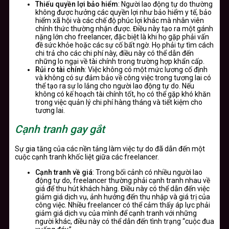
Thiếu quyền lợi bảo hiểm
: Người lao động tự do thường
không được hưởng các quyền lợi như bảo hiểm y tế, bảo
hiểm xã hội và các chế độ phúc lợi khác mà nhân viên
chính thức thường nhận được. Điều này tạo ra một gánh
nặng lớn cho freelancer, đặc biệt là khi họ gặp phải vấn
đề sức khỏe hoặc các sự cố bất ngờ. Họ phải tự tìm cách
chi trả cho các chi phí này, điều này có thể dẫn đến
những lo ngại về tài chính trong trường hợp khẩn cấp.
Rủi ro tài chính
: Việc không có một mức lương cố định
và không có sự đảm bảo về công việc trong tương lai có
thể tạo ra sự lo lắng cho người lao động tự do. Nếu
không có kế hoạch tài chính tốt, họ có thể gặp khó khăn
trong việc quản lý chi phí hàng tháng và tiết kiệm cho
tương lai.
Cạnh tranh gay gắt
Sự gia tăng của các nền tảng làm việc tự do đã dẫn đến một
cuộc cạnh tranh khốc liệt giữa các freelancer.
Cạnh tranh về giá
: Trong bối cảnh có nhiều người lao
động tự do, freelancer thường phải cạnh tranh nhau về
giá để thu hút khách hàng. Điều này có thể dẫn đến việc
giảm giá dịch vụ, ảnh hưởng đến thu nhập và giá trị của
công việc. Nhiều freelancer có thể cảm thấy áp lực phải
giảm giá dịch vụ của mình để cạnh tranh với những
người khác, điều này có thể dẫn đến tình trạng “cuộc đua