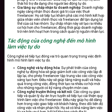
thái hỗ trợ đa dạng cho người lao động tự do.
Gia tăng sự chấp nhận từ doanh nghiệp
: Doanh nghiệp
ngày càng nhận thức được giá trị của việc thuê
freelancer. Họ sẽ tiếp tục khám phá các mô hình kết hợp
giữa nhân viên chính thức và freelancer để tận dụng lợi
thế của cả hai nhóm. Sự chấp nhận này sẽ tạo ra nhiều
cơ hội hơn cho freelancer, đồng thời giúp doanh nghiệp
trở nên linh hoạt hơn trong cách quản lý nguồn nhân lực.
Tác động của công nghệ đến mô hình
làm việc tự do
Công nghệ sẽ tiếp tục đóng vai trò quan trọng trong việc định
hình mô hình làm việc tự do.
Công nghệ và tự động hóa
: Sự phát triển của công
nghệ tự động hóa sẽ giúp giảm bớt các công việc lặp đi
lặp lại, cho phép freelancer tập trung vào các công việc
sáng tạo hơn. Điều này sẽ giúp tăng năng suất và hiệu
quả trong công việc, đồng thời tạo ra nhiều cơ hội mới
cho những người có kỹ năng chuyên môn cao.
Công nghệ truyền thông và kết nối
: Các công cụ giao
tiếp và quản lý dự án trực tuyến sẽ tiếp tục cải thiện quy
trình làm việc cho freelancer. Điều này giúp họ dễ dàng
hơn trong việc giao tiếp với khách hàng, theo dõi tiến độ
công việc và nhận phản hồi. Họ sẽ có khả năng làm việc
từ xa hiệu quả hơn, bất kể khoảng cách địa lý.