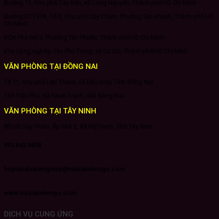
Đường 11, Khu phố Cây Sắn, xã Long Nguyên, Thành phố Hồ Chí Minh
Đường DT747A, Tổ 3, Khu phố Cây Chàm, Phường Tân Khánh, Thành phố Hồ
Chí Minh
KCN Phú Mỹ 3, Phường Tân Phước, Thành phố Hồ Chí Minh
Khu công nghiệp Tân Phú Trung, xã Củ Chi, Thành phố Hồ Chí Minh
VĂN PHÒNG TẠI ĐỒNG NAI
Tổ 11, Khu phố Lập Thành, xã Dầu Giây, Tỉnh Đồng Nai
159 Trần Phú, Xã Nhơn Trạch, tỉnh Đồng Nai
VĂN PHÒNG TẠI TÂY NINH
8B Hà Duy Phiên, Ấp Mới 2, Xã Mỹ Hạnh, Tỉnh Tây Ninh
092 642 3838
hoptacdoanhnghiep@vieclamletsgo.com
www.vieclamletsgo.com
DỊCH VỤ CUNG ỨNG