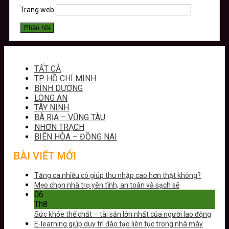
Trang web
TẤT CẢ
TP. HỒ CHÍ MINH
BÌNH DƯƠNG
LONG AN
TÂY NINH
BÀ RỊA – VŨNG TÀU
NHƠN TRẠCH
BIÊN HÒA – ĐỒNG NAI
BÀI VIẾT MỚI
Tăng ca nhiều có giúp thu nhập cao hơn thật không?
Mẹo chọn nhà trọ yên tĩnh, an toàn và sạch sẽ
06
Th8
Sức khỏe thể chất – tài sản lớn nhất của người lao động
E-learning giúp duy trì đào tạo liên tục trong nhà máy