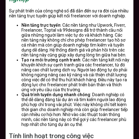
Sự phát triển của công nghệ số đã dẫn đến sự ra đời của nhiều
nền tảng trực tuyến giúp kết nối freelancer với doanh nghiệp.
Nền tảng trực tuyến
: Các nền tảng như Upwork, Fiverr,
Freelancer, Toptal và 99designs đã trở thành cầu nối
giữa những người làm việc tự do và khách hàng. Các
nền tảng này không chỉ cho phép freelancer tạo hồ sơ
cá nhân mà còn giúp doanh nghiệp tìm kiếm và tuyển
dụng dễ dàng. Hệ thống đánh giá và phản hồi trên các
nền tảng này cũng giúp xây dựng lòng tin giữa hai bên.
Tạo ra môi trường cạnh tranh
: Các nền tảng kết nối này
khuyến khích sự cạnh tranh giữa các freelancer, từ đó
nâng cao chất lượng dịch vụ. Người lao động tự do phải
không ngừng nâng cao kỹ năng và cải thiện chất lượng
công việc để có thể thu hút khách hàng. Điều này tạo ra
động lực cho freelancer phát triển bản thân và thích
ứng với yêu cầu của thị trường.
Quá trình tuyển dụng nhanh chóng
: Doanh nghiệp có
thể dễ dàng đăng tải dự án và tìm kiếm người lao động
phù hợp chỉ trong vài phút. Việc này không chỉ tiết kiệm
thời gian cho doanh nghiệp mà còn giúp freelancer tiếp
cận nhiều cơ hội hơn. Nhờ vào các thuật toán thông
minh, các nền tảng này có thể gợi ý các freelancer phù
hợp nhất cho từng dự án cụ thể.
Tính linh hoạt trong công việc