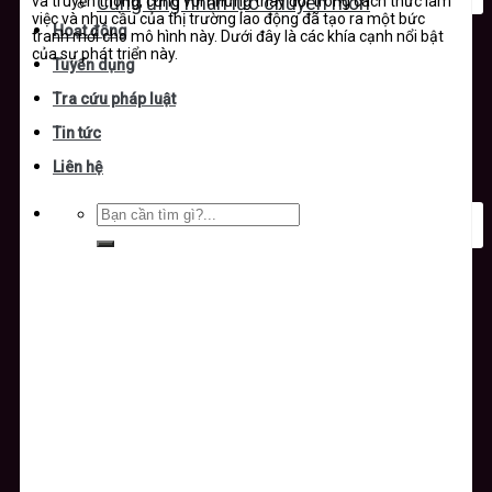
và truyền thông,
cùng với những thay đổi trong cách thức làm
Cung ứng nhân lực chuyên môn
việc và nhu cầu của thị trường lao động đã tạo ra một bức
Hoạt động
tranh mới cho mô hình này. Dưới đây là các khía cạnh nổi bật
của sự phát triển này.
Tuyển dụng
Tra cứu pháp luật
Tin tức
Liên hệ