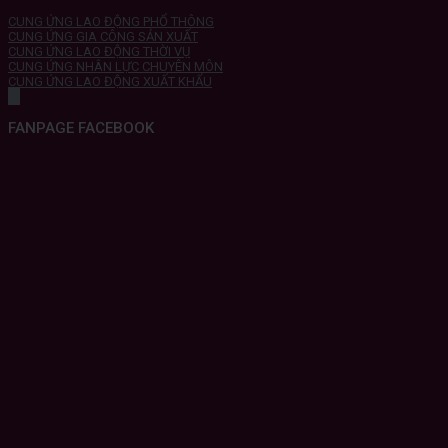
CUNG ỨNG LAO ĐỘNG PHỔ THÔNG
CUNG ỨNG GIA CÔNG SẢN XUẤT
CUNG ỨNG LAO ĐỘNG THỜI VỤ
CUNG ỨNG NHÂN LỰC CHUYÊN MÔN
CUNG ỨNG LAO ĐỘNG XUẤT KHẨU
FANPAGE FACEBOOK