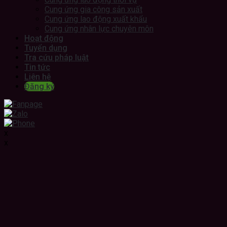
Cung ứng gia công sản xuất
Cung ứng lao động xuất khẩu
Cung ứng nhân lực chuyên môn
Hoạt động
Tuyển dụng
Tra cứu pháp luật
Tin tức
Liên hệ
Đăng ký
x
x