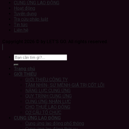
CUNG ỨNG LAO ĐỘNG
Hoạt động
Tuyển dụng
Tra cứu pháp luật
Tin tức
Liên hệ
Copyright 2026 © by LET'S GO. All rights reserved.
Trang chủ
GIỚI THIỆU
GIỚI THIỆU CÔNG TY
TẦM NHÌN- SỨ MỆNH-GIÁ TRỊ CỐT LÕI
NĂNG LỰC CUNG ỨNG
QUY TRÌNH CUNG ỨNG
CUNG ỨNG NHÂN LỰC
CHO THUÊ LAO ĐỘNG
CƠ CẤU TỔ CHỨC
CUNG ỨNG LAO ĐỘNG
Cung ứng lao động phổ thông
Cung ứng lao động thời vụ