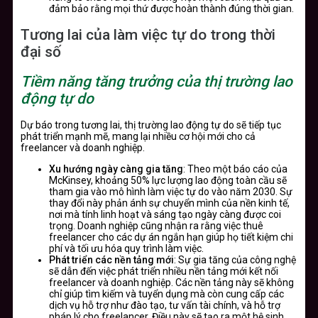
đảm bảo rằng mọi thứ được hoàn thành đúng thời gian.
Tương lai của làm việc tự do trong thời
đại số
Tiềm năng tăng trưởng của thị trường lao
động tự do
Dự báo trong tương lai, thị trường lao động tự do sẽ tiếp tục
phát triển mạnh mẽ, mang lại nhiều cơ hội mới cho cả
freelancer và doanh nghiệp.
Xu hướng ngày càng gia tăng
: Theo một báo cáo của
McKinsey, khoảng 50% lực lượng lao động toàn cầu sẽ
tham gia vào mô hình làm việc tự do vào năm 2030. Sự
thay đổi này phản ánh sự chuyển mình của nền kinh tế,
nơi mà tính linh hoạt và sáng tạo ngày càng được coi
trọng. Doanh nghiệp cũng nhận ra rằng việc thuê
freelancer cho các dự án ngắn hạn giúp họ tiết kiệm chi
phí và tối ưu hóa quy trình làm việc.
Phát triển các nền tảng mới
: Sự gia tăng của công nghệ
sẽ dẫn đến việc phát triển nhiều nền tảng mới kết nối
freelancer và doanh nghiệp. Các nền tảng này sẽ không
chỉ giúp tìm kiếm và tuyển dụng mà còn cung cấp các
dịch vụ hỗ trợ như đào tạo, tư vấn tài chính, và hỗ trợ
pháp lý cho freelancer. Điều này sẽ tạo ra một hệ sinh