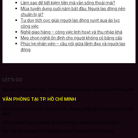
Làm sao để tiết kiệm tiền mà vẫn sống thoải mái?
Mùa tuyển dụng cuối năm bắt đầu: Người lao động nên
chuẩn bị gì?
Tư duy tích cực giúp người lao động vượt qua áp lực
công việc
Nghề giao hàng – công việc linh hoạt và thu nhập khá
Mẹo chọn nghề ổn định cho người không có bằng cấp
Phúc lợi nhân viên – cầu nối giữa lãnh đạo và người lao
động
LET'S GO
Địa chỉ:
273 Bùi Văn Hòa, Tổ 5, Khu phố 6, phường Long Bình, tỉnh Đồng Nai
VĂN PHÒNG TẠI TP. HỒ CHÍ MINH
Số 40 đường 40 Khu Đô Thị Vạn Phúc, Phường Hiệp Bình, Thành phố Hồ Chí
Minh
127/14 Man Thiện, phường Tăng Nhơn Phú, Thành phố Hồ Chí Minh
31/1 Đại lộ Hữu Nghị, Phường Bình Hòa, Thành phố Hồ Chí Minh