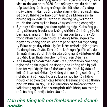
việc tự do vào năm 2020. Con số này được dự đoán sẽ
tiếp tục tăng lên trong những năm tới, cho thấy rằng
ngày càng nhiều người lựa chọn làm việc theo cách này.
Đặc biệt, thế hệ trẻ, bao gồm Gen Z và Millennials, là
những người dẫn đầu trong xu hướng này, với mong
muốn tìm kiếm sự linh hoạt và tự chủ trong công việc.
Sự thay đổi trong lựa chọn nghề nghiệp
: Xu hướng gia
tăng số lượng freelancer không chỉ đến từ những yếu tố
bên ngoài như tình hình kinh tế mà còn từ sự thay đổi
trong nhận thức của người lao động. Nhiều người trẻ
ngày nay không còn coi công việc cố định tại một công
ty là lựa chọn duy nhất. Họ tìm kiếm cơ hội nghề nghiệp
đa dạng hơn, từ việc làm thêm, khởi nghiệp đến các dự
án ngắn hạn. Sự phát triển của công nghệ và Internet đã
tạo điều kiện thuận lợi cho họ thực hiện điều này.
Khả năng tiếp cận toàn cầu
: Với sự phát triển của công
nghệ thông tin, người lao động tự do không còn bị giới
hạn bởi vị trí địa lý. Họ có thể làm việc từ bất kỳ đâu có
kết nối Internet. Điều này không chỉ mở rộng cơ hội nghề
nghiệp mà còn giúp họ giao lưu và học hỏi từ những
người khác trên toàn cầu. Những freelancer ở các thành
phố lớn như Hà Nội, TP. Hồ Chí Minh có thể cạnh tranh
với những người ở các nước phát triển khác, tạo ra một
môi trường làm việc toàn cầu hóa.
Các nền tảng kết nối freelancer và doanh
nghiệp