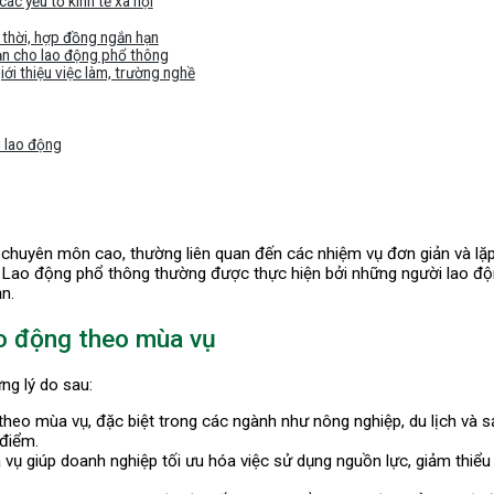
các yếu tố kinh tế xã hội
 thời, hợp đồng ngắn hạn
hạn cho lao động phổ thông
iới thiệu việc làm, trường nghề
i lao động
chuyên môn cao, thường liên quan đến các nhiệm vụ đơn giản và lặp 
ác. Lao động phổ thông thường được thực hiện bởi những người lao độ
n.
ao động theo mùa vụ
ng lý do sau:
heo mùa vụ, đặc biệt trong các ngành như nông nghiệp, du lịch và s
 điểm.
vụ giúp doanh nghiệp tối ưu hóa việc sử dụng nguồn lực, giảm thiểu 