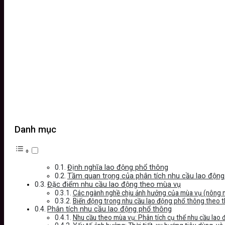
Danh mục
Định nghĩa lao động phổ thông
Tầm quan trọng của phân tích nhu cầu lao độn
Đặc điểm nhu cầu lao động theo mùa vụ
Các ngành nghề chịu ảnh hưởng của mùa vụ (nông ng
Biến động trong nhu cầu lao động phổ thông theo thờ
Phân tích nhu cầu lao động phổ thông
Nhu cầu theo mùa vụ: Phân tích cụ thể nhu cầu lao