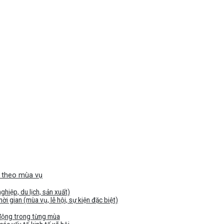
g theo mùa vụ
hiệp, du lịch, sản xuất)
i gian (mùa vụ, lễ hội, sự kiện đặc biệt)
 động trong từng mùa