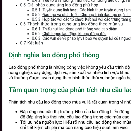
Yếu tố ảnh hưởng: Thời tiết, xu hướng tiêu dùng, và 
Giải pháp cung ứng lao động phù hợp
Tuyển dụng linh hoạt: Các hình thức tuyển dụng tạm
Đào tạo và phát triển: Chương trình đào tạo ngắn 
Hợp tác với các tổ chức: Kết nối với các trung tâm g
Thách thức trong cung ứng lao động theo mùa vụ
Thiếu hụt lao động phổ thông vào cao điểm
Chất lượng lao động không đồng đều
Các vấn đề về pháp lý và bảo vệ quyền lợi của ngườ
Kết luận
Định nghĩa lao động phổ thông
Lao động phổ thông là những công việc không yêu cầu trình độ 
nông nghiệp, xây dựng, dịch vụ, sản xuất và nhiều lĩnh vực kh
và thường được tuyển dụng theo hình thức thời vụ hoặc ngắn hạ
Tầm quan trọng của phân tích nhu cầu l
Phân tích nhu cầu lao động theo mùa vụ là rất quan trọng vì nhữ
Đáp ứng nhu cầu thị trường: Nhu cầu lao động biến động t
để đáp ứng kịp thời nhu cầu lao động trong các mùa cao
Tối ưu hóa nguồn lực: Hiểu rõ nhu cầu lao động theo mùa 
chỉ tiết kiệm chi phí mà còn nâng cao hiệu suất làm việc.