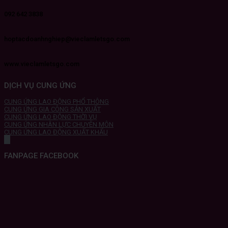
092 642 3838
hoptacdoanhnghiep@vieclamletsgo.com
www.vieclamletsgo.com
DỊCH VỤ CUNG ỨNG
CUNG ỨNG LAO ĐỘNG PHỔ THÔNG
CUNG ỨNG GIA CÔNG SẢN XUẤT
CUNG ỨNG LAO ĐỘNG THỜI VỤ
CUNG ỨNG NHÂN LỰC CHUYÊN MÔN
CUNG ỨNG LAO ĐỘNG XUẤT KHẨU
FANPAGE FACEBOOK