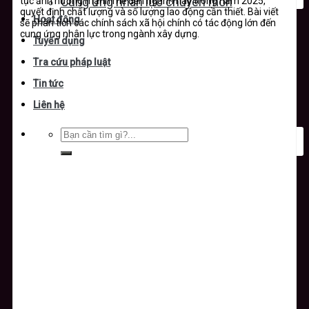
tục ảnh hưởng mạnh mẽ đến ngành này trong năm 2025,
Cung ứng nhân lực chuyên môn
quyết định chất lượng và số lượng lao động cần thiết. Bài viết
Hoạt động
sẽ phân tích các chính sách xã hội chính có tác động lớn đến
cung ứng nhân lực trong ngành xây dựng.
Tuyển dụng
Tra cứu pháp luật
Tin tức
Liên hệ