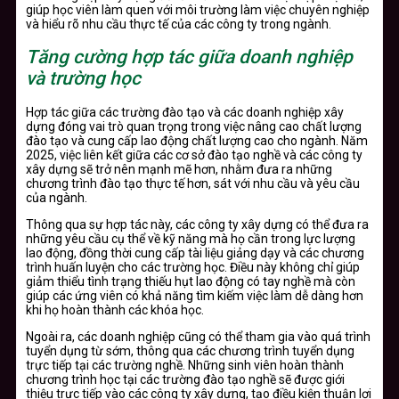
giúp học viên làm quen với môi trường làm việc chuyên nghiệp
và hiểu rõ nhu cầu thực tế của các công ty trong ngành.
Tăng cường hợp tác giữa doanh nghiệp
và trường học
Hợp tác giữa các trường đào tạo và các doanh nghiệp xây
dựng đóng vai trò quan trọng trong việc nâng cao chất lượng
đào tạo và cung cấp lao động chất lượng cao cho ngành. Năm
2025, việc liên kết giữa các cơ sở đào tạo nghề và các công ty
xây dựng sẽ trở nên mạnh mẽ hơn, nhằm đưa ra những
chương trình đào tạo thực tế hơn, sát với nhu cầu và yêu cầu
của ngành.
Thông qua sự hợp tác này, các công ty xây dựng có thể đưa ra
những yêu cầu cụ thể về kỹ năng mà họ cần trong lực lượng
lao động, đồng thời cung cấp tài liệu giảng dạy và các chương
trình huấn luyện cho các trường học. Điều này không chỉ giúp
giảm thiểu tình trạng thiếu hụt lao động có tay nghề mà còn
giúp các ứng viên có khả năng tìm kiếm việc làm dễ dàng hơn
khi họ hoàn thành các khóa học.
Ngoài ra, các doanh nghiệp cũng có thể tham gia vào quá trình
tuyển dụng từ sớm, thông qua các chương trình tuyển dụng
trực tiếp tại các trường nghề. Những sinh viên hoàn thành
chương trình học tại các trường đào tạo nghề sẽ được giới
thiệu trực tiếp vào các công ty xây dựng, tạo điều kiện thuận lợi