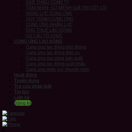
GIỚI THIỆU CÔNG TY
TẦM NHÌN- SỨ MỆNH-GIÁ TRỊ CỐT LÕI
NĂNG LỰC CUNG ỨNG
QUY TRÌNH CUNG ỨNG
CUNG ỨNG NHÂN LỰC
CHO THUÊ LAO ĐỘNG
CƠ CẤU TỔ CHỨC
CUNG ỨNG LAO ĐỘNG
Cung ứng lao động phổ thông
Cung ứng lao động thời vụ
Cung ứng gia công sản xuất
Cung ứng lao động xuất khẩu
Cung ứng nhân lực chuyên môn
Hoạt động
Tuyển dụng
Tra cứu pháp luật
Tin tức
Liên hệ
Đăng ký
x