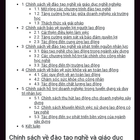
Chính sách về đào tạo nghề và giáo dục nghề nghiệp
Mở rộng các chương trình đào tạo nghề
Tăng cường hợp tác giữa doanh nghiệp và trường
học
Thách thức và giải pháp
Chính sách bảo vệ quyền lợi người lao động
Cải thiện điều kiện làm việc
Tăng cường giám sát và bảo đảm quyền lợi
Tác động đến cung ứng lao động
Chính sách về đào tạo nghề và phát triển nguồn nhân lực
Đào tạo nghề cho lao động trong ngành xây dựng
Các chương trình hỗ trợ tài chính cho công nhân
học nghề
Tác động đến thị trường lao động
Chính sách về bảo vệ sức khỏe và an toàn lao động
Các quy định về an toàn lao động
Chăm sóc sức khỏe cho công nhân
Tác động đến chất lượng lao động
Chính sách hỗ trợ doanh nghiệp trong tuyển dụng và duy
trì nhân lực
Chính sách thu hút lao động cho doanh nghiệp xây
dựng
Chính sách khuyến khích việc sử dụng lao động có
tay nghề
Tác động đến sự phát triển bền vững của ngành
xây dựng
Kết luận
Chính sách về đào tạo nghề và giáo dục