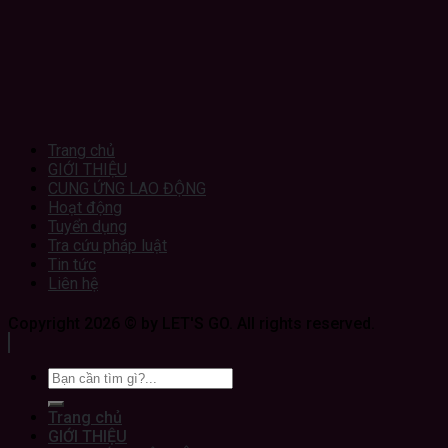
Trang chủ
GIỚI THIỆU
CUNG ỨNG LAO ĐỘNG
Hoạt động
Tuyển dụng
Tra cứu pháp luật
Tin tức
Liên hệ
Copyright 2026 © by LET'S GO. All rights reserved.
Trang chủ
GIỚI THIỆU