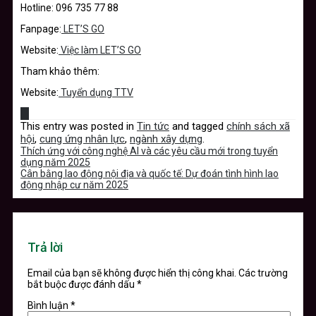
Hotline: 096 735 77 88
Fanpage:
LET’S GO
Website:
Việc làm LET’S GO
Tham khảo thêm:
Website:
Tuyển dụng TTV
This entry was posted in
Tin tức
and tagged
chính sách xã
hội
,
cung ứng nhân lực
,
ngành xây dựng
.
Thích ứng với công nghệ AI và các yêu cầu mới trong tuyển
dụng năm 2025
Cân bằng lao động nội địa và quốc tế: Dự đoán tình hình lao
động nhập cư năm 2025
Trả lời
Email của bạn sẽ không được hiển thị công khai.
Các trường
bắt buộc được đánh dấu
*
Bình luận
*