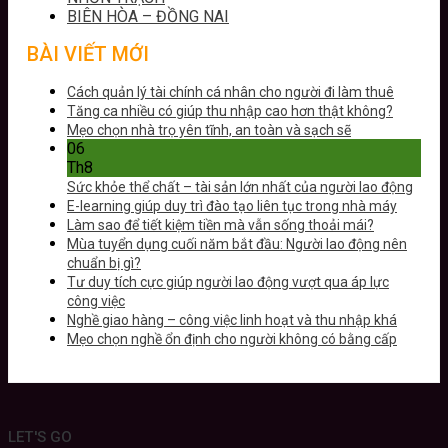
BIÊN HÒA – ĐỒNG NAI
BÀI VIẾT MỚI
Cách quản lý tài chính cá nhân cho người đi làm thuê
Tăng ca nhiều có giúp thu nhập cao hơn thật không?
Mẹo chọn nhà trọ yên tĩnh, an toàn và sạch sẽ
06
Th8
Sức khỏe thể chất – tài sản lớn nhất của người lao động
E-learning giúp duy trì đào tạo liên tục trong nhà máy
Làm sao để tiết kiệm tiền mà vẫn sống thoải mái?
Mùa tuyển dụng cuối năm bắt đầu: Người lao động nên
chuẩn bị gì?
Tư duy tích cực giúp người lao động vượt qua áp lực
công việc
Nghề giao hàng – công việc linh hoạt và thu nhập khá
Mẹo chọn nghề ổn định cho người không có bằng cấp
LET'S GO