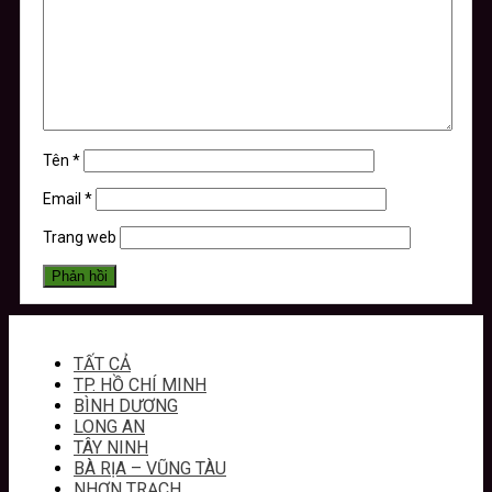
Tên
*
Email
*
Trang web
TẤT CẢ
TP. HỒ CHÍ MINH
BÌNH DƯƠNG
LONG AN
TÂY NINH
BÀ RỊA – VŨNG TÀU
NHƠN TRẠCH