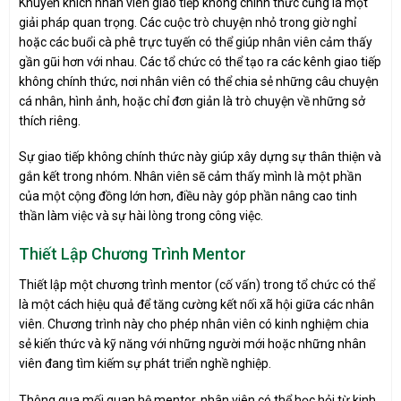
Khuyến khích nhân viên giao tiếp không chính thức cũng là một
giải pháp quan trọng. Các cuộc trò chuyện nhỏ trong giờ nghỉ
hoặc các buổi cà phê trực tuyến có thể giúp nhân viên cảm thấy
gần gũi hơn với nhau. Các tổ chức có thể tạo ra các kênh giao tiếp
không chính thức, nơi nhân viên có thể chia sẻ những câu chuyện
cá nhân, hình ảnh, hoặc chỉ đơn giản là trò chuyện về những sở
thích riêng.
Sự giao tiếp không chính thức này giúp xây dựng sự thân thiện và
gắn kết trong nhóm. Nhân viên sẽ cảm thấy mình là một phần
của một cộng đồng lớn hơn, điều này góp phần nâng cao tinh
thần làm việc và sự hài lòng trong công việc.
Thiết Lập Chương Trình Mentor
Thiết lập một chương trình mentor (cố vấn) trong tổ chức có thể
là một cách hiệu quả để tăng cường kết nối xã hội giữa các nhân
viên. Chương trình này cho phép nhân viên có kinh nghiệm chia
sẻ kiến thức và kỹ năng với những người mới hoặc những nhân
viên đang tìm kiếm sự phát triển nghề nghiệp.
Thông qua mối quan hệ mentor, nhân viên có thể học hỏi từ kinh