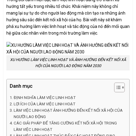
hướng tất yếu trong nhiều tổ chức. Khái niệm này không chỉ
mang lại sự tự do cho người lao động mà còn tạo ra những ảnh
hưởng sâu sắc đến kết nối xã hội của họ. Bài viết này sẽ khám
phá xu hướng làm việc linh hoạt và tác động của nó đến mối quan
hệ giữa các nhân viên trong môi trường làm việc.
XU HƯỚNG LÀM VIỆC LINH HOẠT VÀ ẢNH HƯỞNG ĐẾN KẾT NỐI XÃ
HỘI CỦA NGƯỜI LAO ĐỘNG NĂM 2030
Danh mục
ĐỊNH NGHĨA LÀM VIỆC LINH HOẠT
LỢI ÍCH CỦA LÀM VIỆC LINH HOẠT
LÀM VIỆC LINH HOẠT ẢNH HƯỞNG ĐẾN KẾT NỐI XÃ HỘI CỦA
NGƯỜI LAO ĐỘNG
CÁC GIẢI PHÁP ĐỂ TĂNG CƯỜNG KẾT NỐI XÃ HỘI TRONG
LÀM VIỆC LINH HOẠT
LÀM VIỆC LINH HOẠT THÚC ĐẨY CÁC HOẠT ĐỘNG GIAO