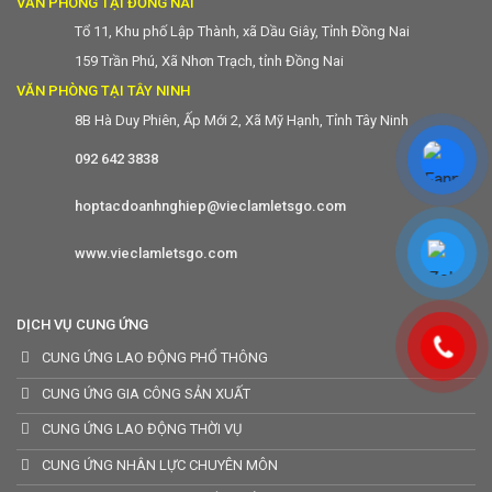
VĂN PHÒNG TẠI ĐỒNG NAI
Tổ 11, Khu phố Lập Thành, xã Dầu Giây, Tỉnh Đồng Nai
159 Trần Phú, Xã Nhơn Trạch, tỉnh Đồng Nai
VĂN PHÒNG TẠI TÂY NINH
8B Hà Duy Phiên, Ấp Mới 2, Xã Mỹ Hạnh, Tỉnh Tây Ninh
092 642 3838
hoptacdoanhnghiep@vieclamletsgo.com
www.vieclamletsgo.com
DỊCH VỤ CUNG ỨNG
CUNG ỨNG LAO ĐỘNG PHỔ THÔNG
CUNG ỨNG GIA CÔNG SẢN XUẤT
CUNG ỨNG LAO ĐỘNG THỜI VỤ
CUNG ỨNG NHÂN LỰC CHUYÊN MÔN