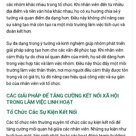
các nhóm khác nhau trong tổ chức. Khi nhân viên đến từ nhiều
địa điểm và nền văn hóa khác nhau, họ có xu hướng chia sẻ ý
tưởng và quan điểm đa dạng hơn. Điều này không chỉ nâng cao
sự sáng tạo mà còn tạo ra một môi trường làm việc tích cực và
đoàn kết hơn.
Sự đa dạng trong ý tưởng và kinh nghiệm giúp nhóm phát triển
giải pháp sáng tạo hơn cho các vấn đề phức tạp. Khi nhân viên
cảm thấy tự do chia sẻ quan điểm của mình, họ sẽ dễ dàng hơn
trong việc hợp tác và làm việc nhóm. Điều này thúc đẩy một môi
trường làm việc thân thiện, nơi mọi người đều cảm thấy được tôn
trọng và có giá trị, từ đó nâng cao hiệu quả công việc và sự gắn
bó của nhân viên với tổ chức.
CÁC GIẢI PHÁP ĐỂ TĂNG CƯỜNG KẾT NỐI XÃ HỘI
TRONG LÀM VIỆC LINH HOẠT
Tổ Chức Các Sự Kiện Kết Nối
Các tổ chức nên thường xuyên tổ chức các sự kiện kết nối để
tăng cường mối quan hệ giữa các nhân viên. Những sự kiện như
buổi họp mặt, tiệc sinh nhật, hoặc các hoạt động team-building