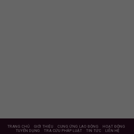
TRANG CHỦ
GIỚI THIỆU
CUNG ỨNG LAO ĐỘNG
HOẠT ĐỘNG
TUYỂN DỤNG
TRA CỨU PHÁP LUẬT
TIN TỨC
LIÊN HỆ