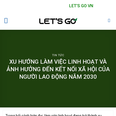
Skip
LET'S GO VN
to
content
TIN TỨC
XU HƯỚNG LÀM VIỆC LINH HOẠT VÀ
ẢNH HƯỞNG ĐẾN KẾT NỐI XÃ HỘI CỦA
NGƯỜI LAO ĐỘNG NĂM 2030
Trong bối cảnh hiện đại, làm việc linh hoạt đang trở thành xu