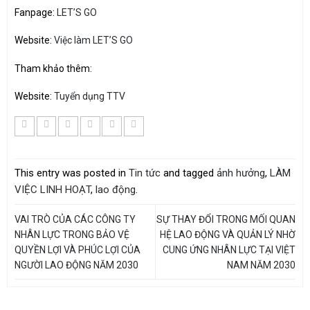
Fanpage:
LET’S GO
Website:
Việc làm LET’S GO
Tham khảo thêm:
Website:
Tuyển dụng TTV
This entry was posted in
Tin tức
and tagged
ảnh hưởng
,
LÀM
VIỆC LINH HOẠT
,
lao động
.
VAI TRÒ CỦA CÁC CÔNG TY
SỰ THAY ĐỔI TRONG MỐI QUAN
NHÂN LỰC TRONG BẢO VỆ
HỆ LAO ĐỘNG VÀ QUẢN LÝ NHỜ
QUYỀN LỢI VÀ PHÚC LỢI CỦA
CUNG ỨNG NHÂN LỰC TẠI VIỆT
NGƯỜI LAO ĐỘNG NĂM 2030
NAM NĂM 2030