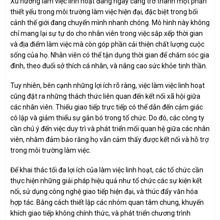
Xu hướng làm việc linh hoạt đang ngày càng trở thành một phần
thiết yếu trong môi trường làm việc hiện đại, đặc biệt trong bối
cảnh thế giới đang chuyển mình nhanh chóng. Mô hình này không
chỉ mang lại sự tự do cho nhân viên trong việc sắp xếp thời gian
và địa điểm làm việc mà còn góp phần cải thiện chất lượng cuộc
sống của họ. Nhân viên có thể tận dụng thời gian để chăm sóc gia
đình, theo đuổi sở thích cá nhân, và nâng cao sức khỏe tinh thần.
Tuy nhiên, bên cạnh những lợi ích rõ ràng, việc làm việc linh hoạt
cũng đặt ra những thách thức liên quan đến kết nối xã hội giữa
các nhân viên. Thiếu giao tiếp trực tiếp có thể dẫn đến cảm giác
cô lập và giảm thiểu sự gắn bó trong tổ chức. Do đó, các công ty
cần chú ý đến việc duy trì và phát triển mối quan hệ giữa các nhân
viên, nhằm đảm bảo rằng họ vẫn cảm thấy được kết nối và hỗ trợ
trong môi trường làm việc.
Để khai thác tối đa lợi ích của làm việc linh hoạt, các tổ chức cần
thực hiện những giải pháp hiệu quả như tổ chức các sự kiện kết
nối, sử dụng công nghệ giao tiếp hiện đại, và thúc đẩy văn hóa
hợp tác. Bằng cách thiết lập các nhóm quan tâm chung, khuyến
khích giao tiếp không chính thức, và phát triển chương trình