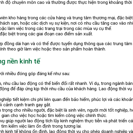
rình độ chuyên môn cao và thường được thực hiện trong khoảng thời 
 viên kho hàng trong các cửa hàng và trung tâm thương mại, đặc biệt 
hách sạn, hoặc các dịch vụ sự kiện, nơi có nhu cầu tăng cao vào nhữn
c làm việc trong các trang trại trong các mùa vụ cụ thể.
đặc biệt trong các giai đoạn cao điểm sản xuất.
p đồng dài hạn và có thể được tuyển dụng thông qua các trung tâm 
tính theo giờ làm việc hoặc theo sản phẩm hoàn thành.
g nền kinh tế
, với nhiều đóng góp đáng kể như sau:
, nhu cầu lao động có thể biến đổi rất nhanh. Ví dụ, trong ngành bá
o động để đáp ứng kịp thời nhu cầu của khách hàng. Lao động thời v
nghiệp tiết kiệm chi phí liên quan đến bảo hiểm, phúc lợi và các kho
ối cảnh cạnh tranh gay gắt.
 trọng cho nhiều người, đặc biệt là sinh viên, người mới tốt nghiệp
i gian cho việc học hoặc tìm kiếm công việc chính thức.
 vụ giúp người lao động tích lũy kinh nghiệm thực tiễn và phát triển c
 tìm kiếm việc làm ổn định trong tương lai.
ảnh kinh tế không ổn định, lao động thời vụ cho phép doanh nghiệp v