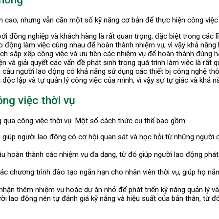
cao, nhưng vẫn cần một số kỹ năng cơ bản để thực hiện công việc 
với đồng nghiệp và khách hàng là rất quan trọng, đặc biệt trong các lĩ
 động làm việc cùng nhau để hoàn thành nhiệm vụ, vì vậy khả năng hợ
cách sắp xếp công việc và ưu tiên các nhiệm vụ để hoàn thành đúng h
 và giải quyết các vấn đề phát sinh trong quá trình làm việc là rất q
 cầu người lao động có khả năng sử dụng các thiết bị công nghệ th
độc lập và tự quản lý công việc của mình, vì vậy sự tự giác và khả nă
ng việc thời vụ
 qua công việc thời vụ. Một số cách thức cụ thể bao gồm:
giúp người lao động có cơ hội quan sát và học hỏi từ những người có
 hoàn thành các nhiệm vụ đa dạng, từ đó giúp người lao động phát t
ác chương trình đào tạo ngắn hạn cho nhân viên thời vụ, giúp họ nắm
hận thêm nhiệm vụ hoặc dự án nhỏ để phát triển kỹ năng quản lý và
ời lao động nên tự đánh giá kỹ năng và hiệu suất của bản thân, từ đó