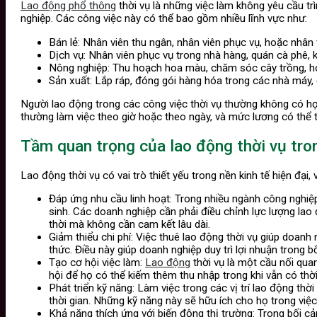
Lao động phổ thông
thời vụ là những việc làm không yêu cầu t
nghiệp. Các công việc này có thể bao gồm nhiều lĩnh vực như:
Bán lẻ: Nhân viên thu ngân, nhân viên phục vụ, hoặc nhân
Dịch vụ: Nhân viên phục vụ trong nhà hàng, quán cà phê, k
Nông nghiệp: Thu hoạch hoa màu, chăm sóc cây trồng, hoặ
Sản xuất: Lắp ráp, đóng gói hàng hóa trong các nhà máy, 
Người lao động trong các công việc thời vụ thường không có hợ
thường làm việc theo giờ hoặc theo ngày, và mức lương có thể 
Tầm quan trọng của lao động thời vụ tron
Lao động thời vụ có vai trò thiết yếu trong nền kinh tế hiện đại
Đáp ứng nhu cầu linh hoạt: Trong nhiều ngành công nghiệp
sinh. Các doanh nghiệp cần phải điều chỉnh lực lượng la
thời mà không cần cam kết lâu dài.
Giảm thiểu chi phí: Việc thuê lao động thời vụ giúp doanh 
thức. Điều này giúp doanh nghiệp duy trì lợi nhuận trong b
Tạo cơ hội việc làm:
Lao động
thời vụ là một cầu nối quan
hội để họ có thể kiếm thêm thu nhập trong khi vẫn có thờ
Phát triển kỹ năng: Làm việc trong các vị trí lao động thời
thời gian. Những kỹ năng này sẽ hữu ích cho họ trong việc
Khả năng thích ứng với biến động thị trường: Trong bối c