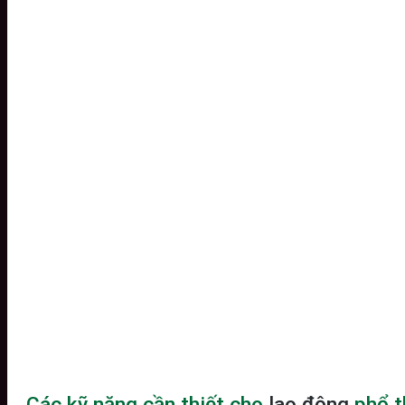
Các kỹ năng cần thiết cho
lao động
phổ t