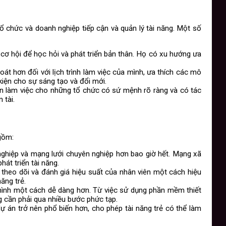
 chức và doanh nghiệp tiếp cận và quản lý tài năng. Một số
ơ hội để học hỏi và phát triển bản thân. Họ có xu hướng ưa
át hơn đối với lịch trình làm việc của mình, ưa thích các mô
kiện cho sự sáng tạo và đổi mới.
uốn làm việc cho những tổ chức có sứ mệnh rõ ràng và có tác
 tài.
 gồm:
ề nghiệp và mạng lưới chuyên nghiệp hơn bao giờ hết. Mạng xã
át triển tài năng.
theo dõi và đánh giá hiệu suất của nhân viên một cách hiệu
ăng trẻ.
a mình một cách dễ dàng hơn. Từ việc sử dụng phần mềm thiết
 cần phải qua nhiều bước phức tạp.
dự án trở nên phổ biến hơn, cho phép tài năng trẻ có thể làm