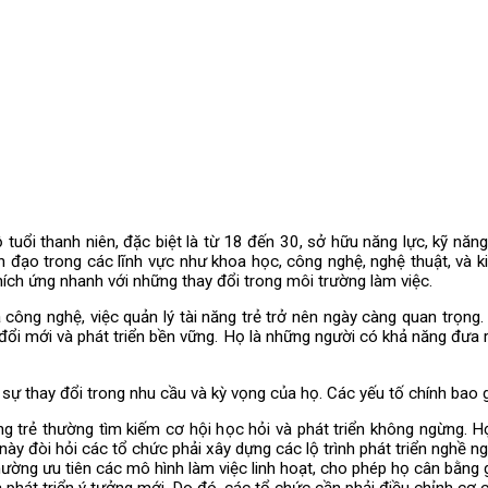
uổi thanh niên, đặc biệt là từ 18 đến 30, sở hữu năng lực, kỹ năng
nh đạo trong các lĩnh vực như khoa học, công nghệ, nghệ thuật, và
ch ứng nhanh với những thay đổi trong môi trường làm việc.
công nghệ, việc quản lý tài năng trẻ trở nên ngày càng quan trọng.
đổi mới và phát triển bền vững. Họ là những người có khả năng đưa 
h sự thay đổi trong nhu cầu và kỳ vọng của họ. Các yếu tố chính bao
ăng trẻ thường tìm kiếm cơ hội học hỏi và phát triển không ngừng
này đòi hỏi các tổ chức phải xây dựng các lộ trình phát triển nghề ng
thường ưu tiên các mô hình làm việc linh hoạt, cho phép họ cân bằn
phát triển ý tưởng mới. Do đó, các tổ chức cần phải điều chỉnh cơ cấ