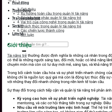
Hoạt động
Giới thiệu
Tuyển dụng
Xu hướng toàn cầu trong quản lý tài năng
Các phương pháp quản lý tài năng trẻ
Tra cứu pháp luật
Vai trò của công nghệ trong quản lý tài năng
Tin tức
Thách thức trong quản lý tài năng trẻ
Các chiến lược thành công
Liên hệ
Kết luận
Giới thiệu
Tài năng trẻ
thường được định nghĩa là những cá nhân trong độ t
có thể là những người sáng tạo, đổi mới, hoặc có khả năng lã
chuyên môn mà còn có tư duy mới mẻ, sáng tạo, và khả năng thí
Trong bối cảnh toàn cầu hóa và sự phát triển nhanh chóng của 
không chỉ là nguồn lực quý giá mà còn là động lực thúc đẩy sự 
với những thay đổi nhanh chóng trong nền kinh tế toàn cầu.
Sự thay đổi trong cách tiếp cận và quản lý tài năng trẻ phản án
Kỳ vọng cao hơn về sự phát triển nghề nghiệp
: Tài n
mentoring, và các cơ hội thăng tiến trong sự nghiệp. Điều 
Nhu cầu về môi trường làm việc linh hoạt
: Thế hệ trẻ 
trường làm việc sáng tạo, có không gian để thử nghiệm và 