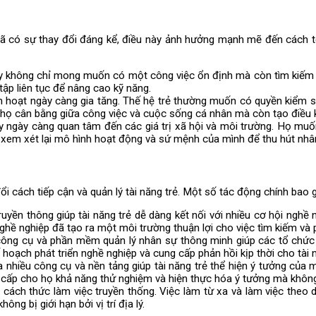
ã có sự thay đổi đáng kể, điều này ảnh hưởng mạnh mẽ đến cách tổ
ay không chỉ mong muốn có một công việc ổn định mà còn tìm kiếm c
tập liên tục để nâng cao kỹ năng.
nh hoạt ngày càng gia tăng. Thế hệ trẻ thường muốn có quyền kiểm so
p họ cân bằng giữa công việc và cuộc sống cá nhân mà còn tạo điều 
nay ngày càng quan tâm đến các giá trị xã hội và môi trường. Họ m
 xem xét lại mô hình hoạt động và sứ mệnh của mình để thu hút nhân
ổi cách tiếp cận và quản lý tài năng trẻ. Một số tác động chính bao
truyền thông giúp tài năng trẻ dễ dàng kết nối với nhiều cơ hội ngh
ghề nghiệp đã tạo ra một môi trường thuận lợi cho việc tìm kiếm và ph
công cụ và phần mềm quản lý nhân sự thông minh giúp các tổ chức 
hoạch phát triển nghề nghiệp và cung cấp phản hồi kịp thời cho tài n
a nhiều công cụ và nền tảng giúp tài năng trẻ thể hiện ý tưởng củ
 cấp cho họ khả năng thử nghiệm và hiện thực hóa ý tưởng mà không
 cách thức làm việc truyền thống. Việc làm từ xa và làm việc theo 
ng bị giới hạn bởi vị trí địa lý.