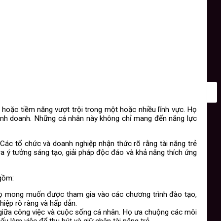
 hoặc tiềm năng vượt trội trong một hoặc nhiều lĩnh vực. Họ
 kinh doanh. Những cá nhân này không chỉ mang đến năng lực
 Các tổ chức và doanh nghiệp nhận thức rõ rằng tài năng trẻ
ra ý tưởng sáng tạo, giải pháp độc đáo và khả năng thích ứng
 gồm:
. Họ mong muốn được tham gia vào các chương trình đào tạo,
hiệp rõ ràng và hấp dẫn.
g giữa công việc và cuộc sống cá nhân. Họ ưa chuộng các môi
u làm việc để thu hút và giữ chân tài năng trẻ.