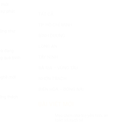
 mới.
 sự phát
TẤT CẢ
TP. HỒ CHÍ MINH
cũng như
BÌNH DƯƠNG
LONG AN
 và đang
TÂY NINH
g quá trình
BÀ RỊA – VŨNG TÀU
 nghề mới
NHƠN TRẠCH
BIÊN HÒA – ĐỒNG NAI
hững thách
BÀI VIẾT MỚI
Mẹo chọn nhà trọ yên tĩnh, an
toàn và sạch sẽ