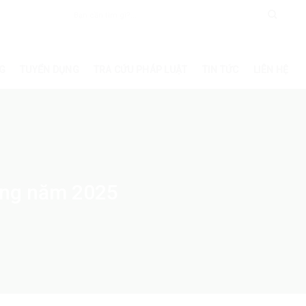
G
TUYỂN DỤNG
TRA CỨU PHÁP LUẬT
TIN TỨC
LIÊN HỆ
ong năm 2025