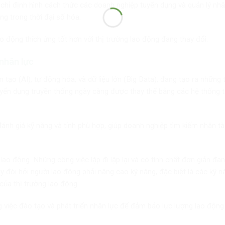
 chỉ định hình cách thức các doanh nghiệp tuyển dụng và quản lý nh
g trong thời đại số hóa.
o động thích ứng tốt hơn với thị trường lao động đang thay đổi.
nhân lực
 tạo (AI), tự động hóa, và dữ liệu lớn (Big Data), đang tạo ra những 
tuyển dụng truyền thống ngày càng được thay thế bằng các hệ thống 
đánh giá kỹ năng và tính phù hợp, giúp doanh nghiệp tìm kiếm nhân t
ao động. Những công việc lặp đi lặp lại và có tính chất đơn giản đa
đòi hỏi người lao động phải nâng cao kỹ năng, đặc biệt là các kỹ nă
ủa thị trường lao động.
g việc đào tạo và phát triển nhân lực để đảm bảo lực lượng lao động