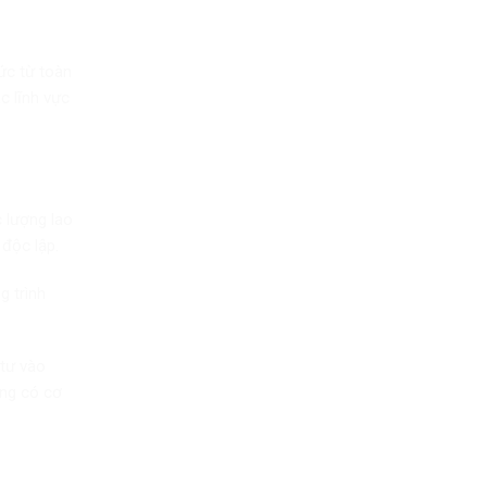
ức từ toàn
c lĩnh vực
c lượng lao
độc lập.
g trình
 tư vào
ộng có cơ