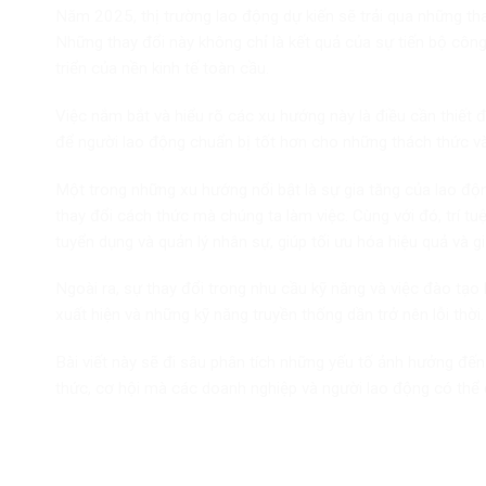
Năm 2025, thị trường lao động dự kiến sẽ trải qua những th
Những thay đổi này không chỉ là kết quả của sự tiến bộ cô
triển của nền kinh tế toàn cầu.
Việc nắm bắt và hiểu rõ các xu hướng này là điều cần thiết
để người lao động chuẩn bị tốt hơn cho những thách thức và
Một trong những xu hướng nổi bật là sự gia tăng của lao độn
thay đổi cách thức mà chúng ta làm việc. Cùng với đó, trí t
tuyển dụng và quản lý nhân sự, giúp tối ưu hóa hiệu quả và 
Ngoài ra, sự thay đổi trong nhu cầu kỹ năng và việc đào tạo
xuất hiện và những kỹ năng truyền thống dần trở nên lỗi thời.
Bài viết này sẽ đi sâu phân tích những yếu tố ảnh hưởng đế
thức, cơ hội mà các doanh nghiệp và người lao động có thể đ