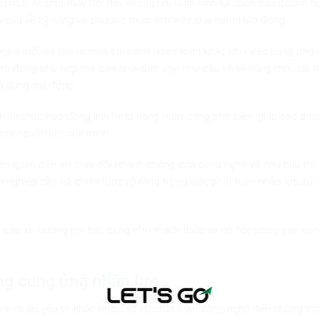
g mới. Những thay đổi này không chỉ định hình lại cách các doanh n
cầu về kỹ năng và phương thức làm việc của người lao động.
 nghệ mới đã tạo ra một bối cảnh hoàn toàn khác cho việc cung ứng 
ao động phù hợp mà còn phải đáp ứng nhu cầu về kỹ năng mới, cải t
ử dụng lao động.
 hình thức hợp đồng linh hoạt đang ngày càng phổ biến, giúp các do
 hóa nguồn lực của mình.
ên quan đến sự thay đổi nhanh chóng của công nghệ và nhu cầu thị 
nghiệp cần có chiến lược rõ ràng trong việc phát triển nhân lực, từ 
, các xu hướng nổi bật, cũng như thách thức và cơ hội trong việc cu
ng cung ứng nhân lực
 nhiều yếu tố khác nhau, từ sự phát triển công nghệ đến những tha