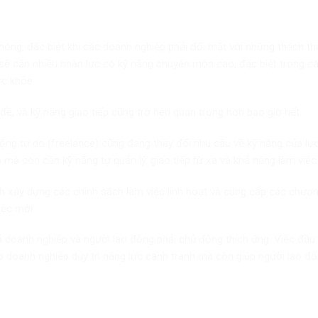
óng, đặc biệt khi các doanh nghiệp phải đối mặt với những thách th
 sẽ cần nhiều nhân lực có kỹ năng chuyên môn cao, đặc biệt trong cá
ức khỏe.
đề, và kỹ năng giao tiếp cũng trở nên quan trọng hơn bao giờ hết.
động tự do (freelance) cũng đang thay đổi nhu cầu về kỹ năng của lự
à còn cần kỹ năng tự quản lý, giao tiếp từ xa và khả năng làm việc 
h xây dựng các chính sách làm việc linh hoạt và cung cấp các chươn
iệc mới.
ả doanh nghiệp và người lao động phải chủ động thích ứng. Việc đầu
úp doanh nghiệp duy trì năng lực cạnh tranh mà còn giúp người lao đ