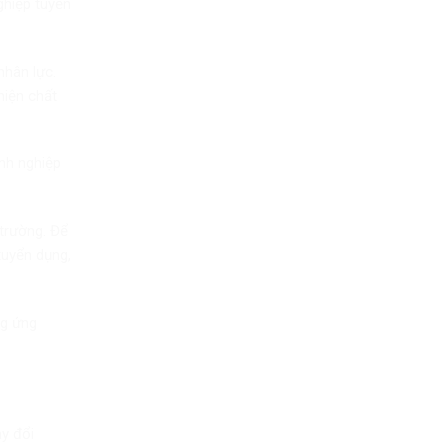
ghiệp tuyển
nhân lực.
hiện chất
anh nghiệp
trường. Để
tuyển dụng,
ng ứng
y đổi