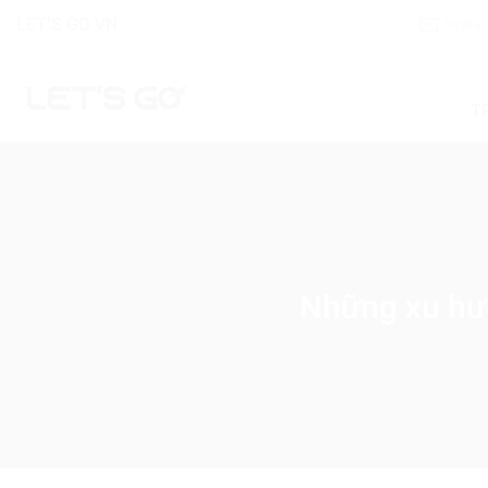
Skip
LET'S GO VN
hopta
to
content
T
Những xu hư