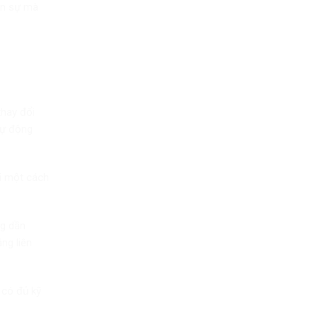
ân sự mà
thay đổi
tự động
ài một cách
ng dần
ng liên
 có đủ kỹ