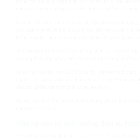
mạnh mẽ của công nghệ, biến đổi kinh tế và nhu cầu lao độn
dụng và sử dụng nhân lực, mà còn ảnh hưởng đến những yêu 
Sự phát triển của trí tuệ nhân tạo, tự động hóa và các công
Các doanh nghiệp không chỉ quan tâm đến việc tuyển dụng l
lượng nhân lực hiện có và đảm bảo sự linh hoạt trong việc s
Xu hướng lao động tự do (freelance), nhân lực từ xa, và các
dễ dàng thích ứng với sự biến động của thị trường và tối ưu
Cung ứng nhân lực năm 2025 cũng đối mặt với thách thức li
nắm bắt cơ hội và vượt qua những thách thức này, các doanh 
đào tạo lại đến cải thiện chất lượng lao động.
Bài viết này sẽ đi sâu vào phân tích những yếu tố ảnh hưởng
nhân lực năm 2025.
Những yếu tố ảnh hưởng đến xu hướ
Xu hướng cung ứng nhân lực năm 2025 sẽ chịu ảnh hưởng bởi