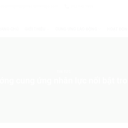
cdoanhnghiep@vieclamletsgo.com
092 642 3838
RANG CHỦ
GIỚI THIỆU
CUNG ỨNG LAO ĐỘNG
HOẠT ĐỘN
TIN TỨC
ớng cung ứng nhân lực nổi bật tr