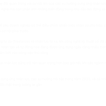
ay đổi quan trọng với sự nổi lên của các xu hướng cung ứng nhân lực
ng nghệ mà còn phản ánh những biến động trong nhu cầu lao động và
 để các doanh nghiệp có thể điều chỉnh chiến lược nhân sự phù hợp, 
 cơ hội phía trước.
g tự do (freelance) và nhân lực từ xa, khi công nghệ kỹ thuật số đã
uệ nhân tạo và tự động hóa đang được ứng dụng ngày càng nhiều tron
giảm bớt các công việc thủ công.
 lại nhân lực cũng trở nên quan trọng hơn bao giờ hết, khi các ngành
n cung ứng nhân lực, các xu hướng nổi bật trong năm 2025, và cả n
ối mặt trong tương lai gần.