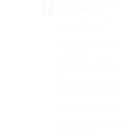
Sức khỏe thể chất – tài sản lớn
06
nhất của người lao động
Th8
E-learning giúp duy trì đào tạo
liên tục trong nhà máy
Làm sao để tiết kiệm tiền mà vẫn
sống thoải mái?
Mùa tuyển dụng cuối năm bắt
đầu: Người lao động nên chuẩn bị
gì?
Tư duy tích cực giúp người lao
động vượt qua áp lực công việc
Nghề giao hàng – công việc linh
hoạt và thu nhập khá
Mẹo chọn nghề ổn định cho người
không có bằng cấp