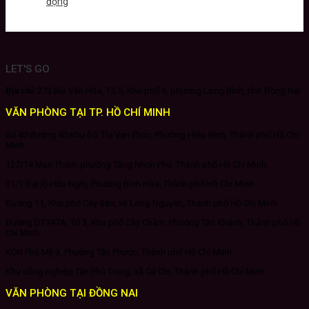
động
LET'S GO
Địa chỉ:
273 Bùi Văn Hòa, Tổ 5, Khu phố 6, phường Long Bình, tỉnh Đồng Nai
VĂN PHÒNG TẠI TP. HỒ CHÍ MINH
Số 40 đường 40 Khu Đô Thị Vạn Phúc, Phường Hiệp Bình, Thành phố Hồ Chí
Minh
127/14 Man Thiện, phường Tăng Nhơn Phú, Thành phố Hồ Chí Minh
31/1 Đại lộ Hữu Nghị, Phường Bình Hòa, Thành phố Hồ Chí Minh
Đường 11, Khu phố Cây Sắn, xã Long Nguyên, Thành phố Hồ Chí Minh
Đường DT747A, Tổ 3, Khu phố Cây Chàm, Phường Tân Khánh, Thành phố Hồ
Chí Minh
KCN Phú Mỹ 3, Phường Tân Phước, Thành phố Hồ Chí Minh
Khu công nghiệp Tân Phú Trung, xã Củ Chi, Thành phố Hồ Chí Minh
VĂN PHÒNG TẠI ĐỒNG NAI