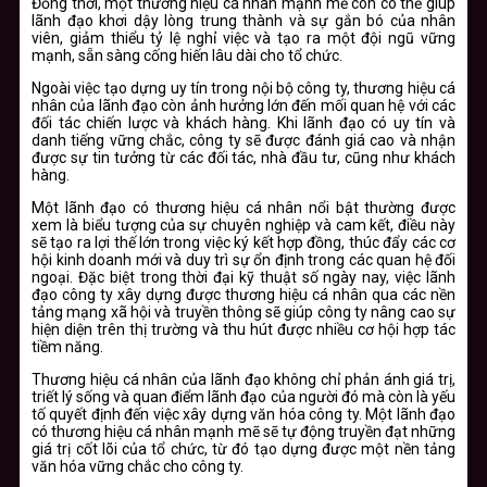
Đồng thời, một thương hiệu cá nhân mạnh mẽ còn có thể giúp
lãnh đạo khơi dậy lòng trung thành và sự gắn bó của nhân
viên, giảm thiểu tỷ lệ nghỉ việc và tạo ra một đội ngũ vững
mạnh, sẵn sàng cống hiến lâu dài cho tổ chức.
Ngoài việc tạo dựng uy tín trong nội bộ công ty, thương hiệu cá
nhân của lãnh đạo còn ảnh hưởng lớn đến mối quan hệ với các
đối tác chiến lược và khách hàng. Khi lãnh đạo có uy tín và
danh tiếng vững chắc, công ty sẽ được đánh giá cao và nhận
được sự tin tưởng từ các đối tác, nhà đầu tư, cũng như khách
hàng.
Một lãnh đạo có thương hiệu cá nhân nổi bật thường được
xem là biểu tượng của sự chuyên nghiệp và cam kết, điều này
sẽ tạo ra lợi thế lớn trong việc ký kết hợp đồng, thúc đẩy các cơ
hội kinh doanh mới và duy trì sự ổn định trong các quan hệ đối
ngoại. Đặc biệt trong thời đại kỹ thuật số ngày nay, việc lãnh
đạo công ty xây dựng được thương hiệu cá nhân qua các nền
tảng mạng xã hội và truyền thông sẽ giúp công ty nâng cao sự
hiện diện trên thị trường và thu hút được nhiều cơ hội hợp tác
tiềm năng.
Thương hiệu cá nhân của lãnh đạo không chỉ phản ánh giá trị,
triết lý sống và quan điểm lãnh đạo của người đó mà còn là yếu
tố quyết định đến việc xây dựng văn hóa công ty. Một lãnh đạo
có thương hiệu cá nhân mạnh mẽ sẽ tự động truyền đạt những
giá trị cốt lõi của tổ chức, từ đó tạo dựng được một nền tảng
văn hóa vững chắc cho công ty.