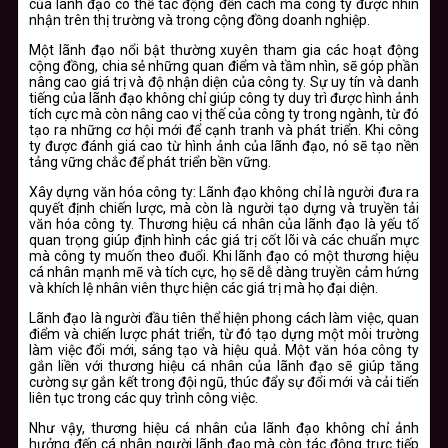
của lãnh đạo có thể tác động đến cách mà công ty được nhìn
nhận trên thị trường và trong cộng đồng doanh nghiệp.
Một lãnh đạo nổi bật thường xuyên tham gia các hoạt động
cộng đồng, chia sẻ những quan điểm và tầm nhìn, sẽ góp phần
nâng cao giá trị và độ nhận diện của công ty. Sự uy tín và danh
tiếng của lãnh đạo không chỉ giúp công ty duy trì được hình ảnh
tích cực mà còn nâng cao vị thế của công ty trong ngành, từ đó
tạo ra những cơ hội mới để cạnh tranh và phát triển. Khi công
ty được đánh giá cao từ hình ảnh của lãnh đạo, nó sẽ tạo nền
tảng vững chắc để phát triển bền vững.
Xây dựng văn hóa công ty
: Lãnh đạo không chỉ là người đưa ra
quyết định chiến lược, mà còn là người tạo dựng và truyền tải
văn hóa công ty. Thương hiệu cá nhân của lãnh đạo là yếu tố
quan trọng giúp định hình các giá trị cốt lõi và các chuẩn mực
mà công ty muốn theo đuổi. Khi lãnh đạo có một thương hiệu
cá nhân mạnh mẽ và tích cực, họ sẽ dễ dàng truyền cảm hứng
và khích lệ nhân viên thực hiện các giá trị mà họ đại diện.
Lãnh đạo là người đầu tiên thể hiện phong cách làm việc, quan
điểm và chiến lược phát triển, từ đó tạo dựng một môi trường
làm việc đổi mới, sáng tạo và hiệu quả. Một văn hóa công ty
gắn liền với thương hiệu cá nhân của lãnh đạo sẽ giúp tăng
cường sự gắn kết trong đội ngũ, thúc đẩy sự đổi mới và cải tiến
liên tục trong các quy trình công việc.
Như vậy, thương hiệu cá nhân của lãnh đạo không chỉ ảnh
hưởng đến cá nhân người lãnh đạo mà còn tác động trực tiếp