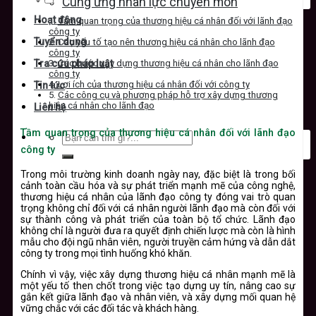
Cung ứng nhân lực chuyên môn
Hoạt động
Tầm quan trọng của thương hiệu cá nhân đối với lãnh đạo
công ty
Tuyển dụng
Các yếu tố tạo nên thương hiệu cá nhân cho lãnh đạo
công ty
Các bước xây dựng thương hiệu cá nhân cho lãnh đạo
Tra cứu pháp luật
công ty
Lợi ích của thương hiệu cá nhân đối với công ty
Tin tức
Các công cụ và phương pháp hỗ trợ xây dựng thương
hiệu cá nhân cho lãnh đạo
Liên hệ
Tầm quan trọng của thương hiệu cá nhân đối với lãnh đạo
công ty
Trong môi trường kinh doanh ngày nay, đặc biệt là trong bối
cảnh toàn cầu hóa và sự phát triển mạnh mẽ của công nghệ,
thương hiệu cá nhân của lãnh đạo công ty đóng vai trò quan
trọng không chỉ đối với cá nhân người lãnh đạo mà còn đối với
sự thành công và phát triển của toàn bộ tổ chức. Lãnh đạo
không chỉ là người đưa ra quyết định chiến lược mà còn là hình
mẫu cho đội ngũ nhân viên, người truyền cảm hứng và dẫn dắt
công ty trong mọi tình huống khó khăn.
Chính vì vậy, việc xây dựng thương hiệu cá nhân mạnh mẽ là
một yếu tố then chốt trong việc tạo dựng uy tín, nâng cao sự
gắn kết giữa lãnh đạo và nhân viên, và xây dựng mối quan hệ
vững chắc với các đối tác và khách hàng.