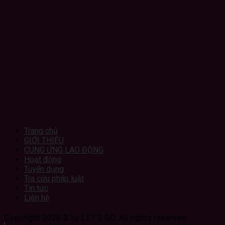
Trang chủ
GIỚI THIỆU
CUNG ỨNG LAO ĐỘNG
Hoạt động
Tuyển dụng
Tra cứu pháp luật
Tin tức
Liên hệ
Copyright 2026 © by LET'S GO. All rights reserved.