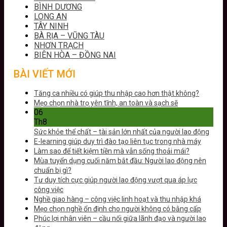
BÌNH DƯƠNG
LONG AN
TÂY NINH
BÀ RỊA – VŨNG TÀU
NHƠN TRẠCH
BIÊN HÒA – ĐỒNG NAI
BÀI VIẾT MỚI
Tăng ca nhiều có giúp thu nhập cao hơn thật không?
Mẹo chọn nhà trọ yên tĩnh, an toàn và sạch sẽ
06
Th8
Sức khỏe thể chất – tài sản lớn nhất của người lao động
E-learning giúp duy trì đào tạo liên tục trong nhà máy
Làm sao để tiết kiệm tiền mà vẫn sống thoải mái?
Mùa tuyển dụng cuối năm bắt đầu: Người lao động nên
chuẩn bị gì?
Tư duy tích cực giúp người lao động vượt qua áp lực
công việc
Nghề giao hàng – công việc linh hoạt và thu nhập khá
Mẹo chọn nghề ổn định cho người không có bằng cấp
Phúc lợi nhân viên – cầu nối giữa lãnh đạo và người lao