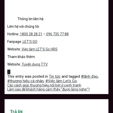
Thông tin liên hệ
Liên hệ với chúng tôi
Hotline:
1800 28 28 21
–
096 735 77 88
Fanpage:
LET’S GO
Website:
Việc làm LET’S Go HRS
Tham khảo thêm:
Website:
Tuyển dụng TTV
This entry was posted in
Tin tức
and tagged
#lãnh đạo
,
#thương hiệu cá nhân
,
#Việc làm Let's Go
.
Các cách giúp thương hiệu nổi bật ở cạnh tranh
Làm sao để khách hàng cảm thấy “được lắng nghe”?
Trả lời