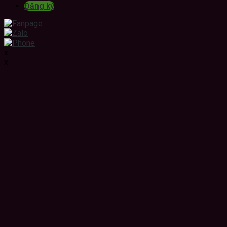
Đăng ký
x
x