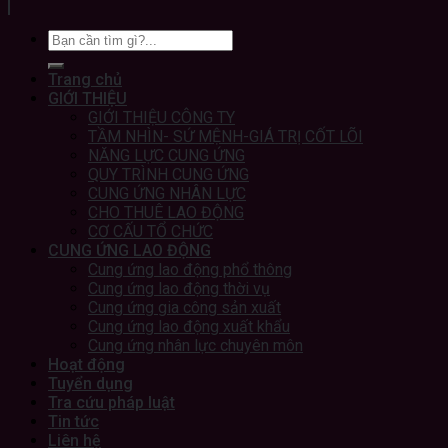
Trang chủ
GIỚI THIỆU
GIỚI THIỆU CÔNG TY
TẦM NHÌN- SỨ MỆNH-GIÁ TRỊ CỐT LÕI
NĂNG LỰC CUNG ỨNG
QUY TRÌNH CUNG ỨNG
CUNG ỨNG NHÂN LỰC
CHO THUÊ LAO ĐỘNG
CƠ CẤU TỔ CHỨC
CUNG ỨNG LAO ĐỘNG
Cung ứng lao động phổ thông
Cung ứng lao động thời vụ
Cung ứng gia công sản xuất
Cung ứng lao động xuất khẩu
Cung ứng nhân lực chuyên môn
Hoạt động
Tuyển dụng
Tra cứu pháp luật
Tin tức
Liên hệ