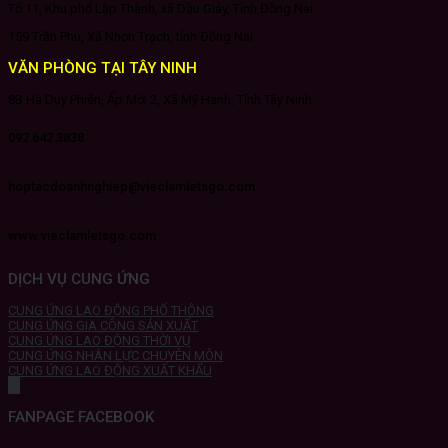
Tổ 11, Khu phố Lập Thành, xã Dầu Giây, Tỉnh Đồng Nai
159 Trần Phú, Xã Nhơn Trạch, tỉnh Đồng Nai
VĂN PHÒNG TẠI TÂY NINH
8B Hà Duy Phiên, Ấp Mới 2, Xã Mỹ Hạnh, Tỉnh Tây Ninh
092 642 3838
hoptacdoanhnghiep@vieclamletsgo.com
www.vieclamletsgo.com
DỊCH VỤ CUNG ỨNG
CUNG ỨNG LAO ĐỘNG PHỔ THÔNG
CUNG ỨNG GIA CÔNG SẢN XUẤT
CUNG ỨNG LAO ĐỘNG THỜI VỤ
CUNG ỨNG NHÂN LỰC CHUYÊN MÔN
CUNG ỨNG LAO ĐỘNG XUẤT KHẨU
FANPAGE FACEBOOK