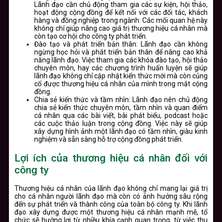
Lãnh đạo cần chủ động tham gia các sự kiện, hội thảo,
hoạt động cộng đồng để kết nối với các đối tác, khách
hàng và đồng nghiệp trong ngành. Các mối quan hệ này
không chỉ giúp nâng cao giá trị thương hiệu cá nhân mà
còn tạo cơ hội cho công ty phát triển.
Đào tạo và phát triển bản thân
: Lãnh đạo cần không
ngừng học hỏi và phát triển bản thân để nâng cao khả
năng lãnh đạo. Việc tham gia các khóa đào tạo, hội thảo
chuyên môn, hay các chương trình huấn luyện sẽ giúp
lãnh đạo không chỉ cập nhật kiến thức mới mà còn củng
cố được thương hiệu cá nhân của mình trong mắt cộng
đồng.
Chia sẻ kiến thức và tầm nhìn
: Lãnh đạo nên chủ động
chia sẻ kiến thức chuyên môn, tầm nhìn và quan điểm
cá nhân qua các bài viết, bài phát biểu, podcast hoặc
các cuộc thảo luận trong cộng đồng. Việc này sẽ giúp
xây dựng hình ảnh một lãnh đạo có tầm nhìn, giàu kinh
nghiệm và sẵn sàng hỗ trợ cộng đồng phát triển.
Lợi ích của thương hiệu cá nhân đối với
công ty
Thương hiệu cá nhân của lãnh đạo không chỉ mang lại giá trị
cho cá nhân người lãnh đạo mà còn có ảnh hưởng sâu rộng
đến sự phát triển và thành công của toàn bộ công ty. Khi lãnh
đạo xây dựng được một thương hiệu cá nhân mạnh mẽ, tổ
chức sẽ hưởng lợi từ nhiều khía cạnh quan trọng, từ việc thu