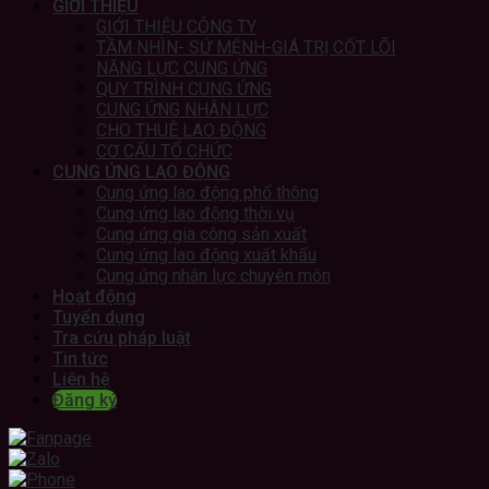
GIỚI THIỆU
GIỚI THIỆU CÔNG TY
TẦM NHÌN- SỨ MỆNH-GIÁ TRỊ CỐT LÕI
NĂNG LỰC CUNG ỨNG
QUY TRÌNH CUNG ỨNG
CUNG ỨNG NHÂN LỰC
CHO THUÊ LAO ĐỘNG
CƠ CẤU TỔ CHỨC
CUNG ỨNG LAO ĐỘNG
Cung ứng lao động phổ thông
Cung ứng lao động thời vụ
Cung ứng gia công sản xuất
Cung ứng lao động xuất khẩu
Cung ứng nhân lực chuyên môn
Hoạt động
Tuyển dụng
Tra cứu pháp luật
Tin tức
Liên hệ
Đăng ký