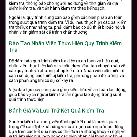
kiểm tra, thông báo cho người lao động về thời gian và địa
điểm kiểm tra, và tiến hành kiểm tra theo kế hoạch.
Ngoài ra, quy trình cũng cần bao gồm các biện pháp an toàn
trong suốt quá trình kiểm tra. Ví dụ, nếu thực hiện các bài kiểm
tra thể lực như nâng tạ, phải đảm bảo có đủ thiết bị bảo hộ và
nhân viên giám sát để tránh chấn thương.
Đào Tạo Nhân Viên Thực Hiện Quy Trình Kiểm
Tra
Để đảm bảo quá trình kiểm tra diễn ra an toàn và hiệu quả,
nhân viên thực hiện kiểm tra cần được đào tạo chuyên sâu về
các quy trình và phương pháp kiểm tra. Nhân viên cần hiểu rõ
cách sử dụng các thiết bị kiểm tra, phương pháp đo lường, và
cách phản ứng khi có sự cố xảy ra.
Việc đào tạo này cũng bao gồm kiến thức về an toàn lao động,
giúp bảo vệ cả người kiểm tra lẫn người lao động trong suốt
quá trình thực hiện.
Đánh Giá Và Lưu Trữ Kết Quả Kiểm Tra
Sau khi kiểm tra xong, việc đánh giá kết quả là bước quan
trọng để xác định khả năng và sức mạnh của người lao động.
Dựa trên các kết quả này, có thể đưa ra những khuyến nghị về
vị trí làm việc phù hợp hoặc các biện pháp cải thiện sức khỏe