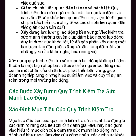
việc quá sức.
Giảm chi phí liên quan đến tai nạn và bệnh tật:
Quy
trình kiểm tra giúp ngăn ngừa các tai nạn lao động và
các vấn đề sức khỏe liên quan đến công việc, từ đó giảm
chi phí bảo hiểm, chi phí y tế và các chi phí liên quan đến
việc gián đoạn sản xuất.
Xây dựng lực lượng lao động bền vững:
Việc kiểm tra
sức mạnh thường xuyên giúp đảm bảo người lao động
duy trì được sức khỏe tốt, từ đó góp phần xây dựng một
lực lượng lao động bền vững và sẵn sàng đối mặt với
những yêu cầu khắc nghiệt của công việc.
Xây dựng quy trình kiểm tra sức mạnh lao động không chỉ đơn
thuần là một biện pháp bảo vệ sức khỏe người lao động mà
còn là một phần của chiến lược phát triển bền vững, giúp
doanh nghiệp tăng cường hiệu suất làm việc và duy trì sự an
toàn trong môi trường lao động.
Các Bước Xây Dựng Quy Trình Kiểm Tra Sức
Mạnh Lao Động
Xác Định Mục Tiêu Của Quy Trình Kiểm Tra
Mục tiêu đầu tiên của quy trình kiểm tra sức mạnh lao động là
xác định rõ ràng các tiêu chí cần đánh giá. Điều này bao gồm
việc hiểu rõ mục đích của kiểm tra sức mạnh lao động, như
đánh giá khả năng làm việc của công nhân, xác định sức khỏe