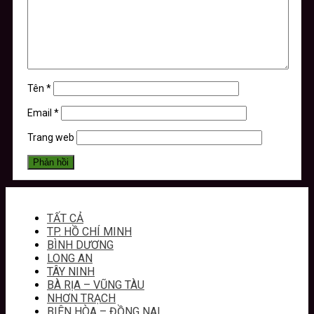
Tên
*
Email
*
Trang web
TẤT CẢ
TP. HỒ CHÍ MINH
BÌNH DƯƠNG
LONG AN
TÂY NINH
BÀ RỊA – VŨNG TÀU
NHƠN TRẠCH
BIÊN HÒA – ĐỒNG NAI