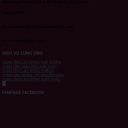
8B Hà Duy Phiên, Ấp Mới 2, Xã Mỹ Hạnh, Tỉnh Tây Ninh
092 642 3838
hoptacdoanhnghiep@vieclamletsgo.com
www.vieclamletsgo.com
DỊCH VỤ CUNG ỨNG
CUNG ỨNG LAO ĐỘNG PHỔ THÔNG
CUNG ỨNG GIA CÔNG SẢN XUẤT
CUNG ỨNG LAO ĐỘNG THỜI VỤ
CUNG ỨNG NHÂN LỰC CHUYÊN MÔN
CUNG ỨNG LAO ĐỘNG XUẤT KHẨU
FANPAGE FACEBOOK