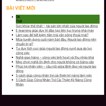
BÀI VIẾT MỚI
06
Th8
Sức khỏe thể chất – tài sản lớn nhất của người lao động
E-learning giúp duy trì đào tạo liên tục trong nhà máy
Làm sao để tiết kiệm tiền mà vẫn sống thoải mái?
Mùa tuyển dụng cuối năm bắt đầu: Người lao động nên
chuẩn bị gì?
Tư duy tích cực giúp người lao động vượt qua áp lực
công việc
Nghề giao hàng – công việc linh hoạt và thu nhập khá
Mẹo chọn nghề ổn định cho người không có bằng cấp
Phúc lợi nhân viên – cầu nối giữa lãnh đạo và người lao
động
5 cách giúp công nhân trẻ cải thiện kỹ năng làm việc
5 Cách Giúp Công Nhân Trẻ Cải Thiện Kỹ Năng Công
Nhân