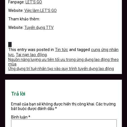
Fanpage:
LET’S GO
Website:
Việc làm LET’S GO
Tham khảo thêm:
Website:
Tuyển dụng TTV
This entry was posted in
Tin tức
and tagged
cung ứng nhân
lực
,
Tai nạn lao động
.
Nguồn năng lượng ưu tiên tối ưu trong ứng dụng lao động theo
mùa
Ứng dụng trí tuệ nhân tạo vào quy trình tuyển dụng lao động
Trả lời
Email của bạn sẽ không được hiển thị công khai.
Các trường
bắt buộc được đánh dấu
*
Bình luận
*