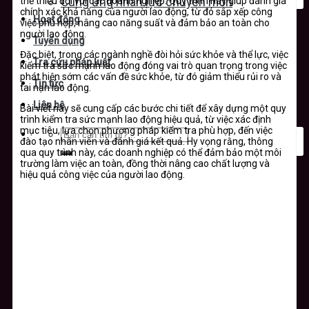
thể thiếu đối với các doanh nghiệp. Quy trình này giúp đánh giá
Cung ứng nhân lực chuyên môn
chính xác khả năng của người lao động, từ đó sắp xếp công
Hoạt động
việc phù hợp, nâng cao năng suất và đảm bảo an toàn cho
người lao động.
Tuyển dụng
Đặc biệt, trong các ngành nghề đòi hỏi sức khỏe và thể lực, việc
Tra cứu pháp luật
kiểm tra sức mạnh lao động đóng vai trò quan trọng trong việc
phát hiện sớm các vấn đề sức khỏe, từ đó giảm thiểu rủi ro và
Tin tức
tai nạn lao động.
Liên hệ
Bài viết này sẽ cung cấp các bước chi tiết để xây dựng một quy
trình kiểm tra sức mạnh lao động hiệu quả, từ việc xác định
mục tiêu, lựa chọn phương pháp kiểm tra phù hợp, đến việc
đào tạo nhân viên và đánh giá kết quả. Hy vọng rằng, thông
qua quy trình này, các doanh nghiệp có thể đảm bảo một môi
trường làm việc an toàn, đồng thời nâng cao chất lượng và
hiệu quả công việc của người lao động.