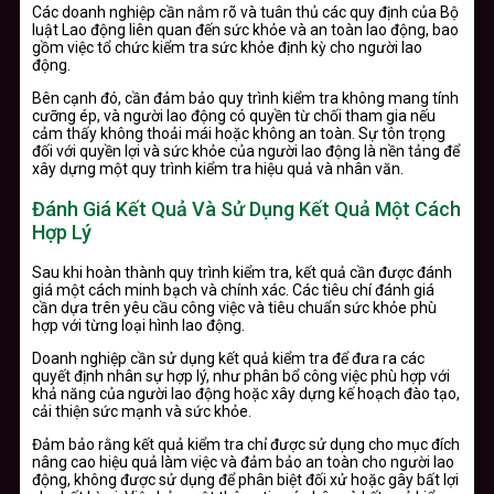
Các doanh nghiệp cần nắm rõ và tuân thủ các quy định của Bộ
luật Lao động liên quan đến sức khỏe và an toàn lao động, bao
gồm việc tổ chức kiểm tra sức khỏe định kỳ cho người lao
động.
Bên cạnh đó, cần đảm bảo quy trình kiểm tra không mang tính
cưỡng ép, và người lao động có quyền từ chối tham gia nếu
cảm thấy không thoải mái hoặc không an toàn. Sự tôn trọng
đối với quyền lợi và sức khỏe của người lao động là nền tảng để
xây dựng một quy trình kiểm tra hiệu quả và nhân văn.
Đánh Giá Kết Quả Và Sử Dụng Kết Quả Một Cách
Hợp Lý
Sau khi hoàn thành quy trình kiểm tra, kết quả cần được đánh
giá một cách minh bạch và chính xác. Các tiêu chí đánh giá
cần dựa trên yêu cầu công việc và tiêu chuẩn sức khỏe phù
hợp với từng loại hình lao động.
Doanh nghiệp cần sử dụng kết quả kiểm tra để đưa ra các
quyết định nhân sự hợp lý, như phân bổ công việc phù hợp với
khả năng của người lao động hoặc xây dựng kế hoạch đào tạo,
cải thiện sức mạnh và sức khỏe.
Đảm bảo rằng kết quả kiểm tra chỉ được sử dụng cho mục đích
nâng cao hiệu quả làm việc và đảm bảo an toàn cho người lao
động, không được sử dụng để phân biệt đối xử hoặc gây bất lợi