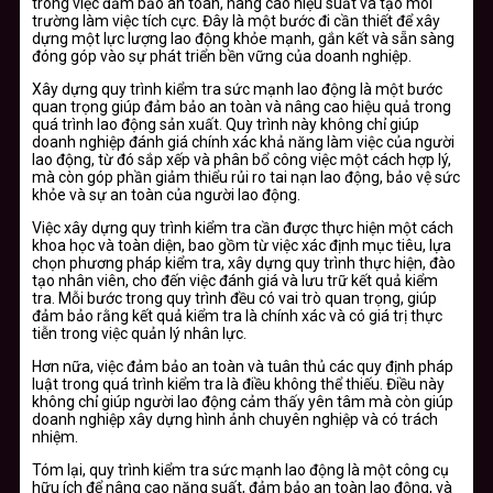
trong việc đảm bảo an toàn, nâng cao hiệu suất và tạo môi
trường làm việc tích cực. Đây là một bước đi cần thiết để xây
dựng một lực lượng lao động khỏe mạnh, gắn kết và sẵn sàng
đóng góp vào sự phát triển bền vững của doanh nghiệp.
Xây dựng quy trình kiểm tra sức mạnh lao động là một bước
quan trọng giúp đảm bảo an toàn và nâng cao hiệu quả trong
quá trình lao động sản xuất. Quy trình này không chỉ giúp
doanh nghiệp đánh giá chính xác khả năng làm việc của người
lao động, từ đó sắp xếp và phân bổ công việc một cách hợp lý,
mà còn góp phần giảm thiểu rủi ro tai nạn lao động, bảo vệ sức
khỏe và sự an toàn của người lao động.
Việc xây dựng quy trình kiểm tra cần được thực hiện một cách
khoa học và toàn diện, bao gồm từ việc xác định mục tiêu, lựa
chọn phương pháp kiểm tra, xây dựng quy trình thực hiện, đào
tạo nhân viên, cho đến việc đánh giá và lưu trữ kết quả kiểm
tra. Mỗi bước trong quy trình đều có vai trò quan trọng, giúp
đảm bảo rằng kết quả kiểm tra là chính xác và có giá trị thực
tiễn trong việc quản lý nhân lực.
Hơn nữa, việc đảm bảo an toàn và tuân thủ các quy định pháp
luật trong quá trình kiểm tra là điều không thể thiếu. Điều này
không chỉ giúp người lao động cảm thấy yên tâm mà còn giúp
doanh nghiệp xây dựng hình ảnh chuyên nghiệp và có trách
nhiệm.
Tóm lại, quy trình kiểm tra sức mạnh lao động là một công cụ
hữu ích để nâng cao năng suất, đảm bảo an toàn lao động, và