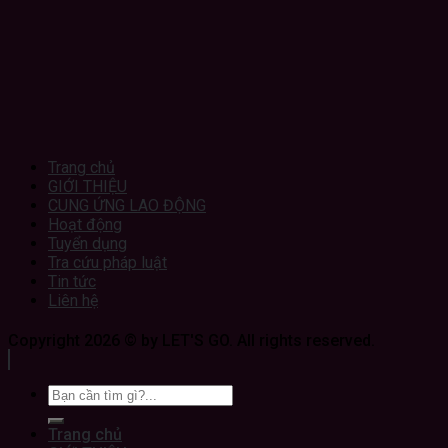
Trang chủ
GIỚI THIỆU
CUNG ỨNG LAO ĐỘNG
Hoạt động
Tuyển dụng
Tra cứu pháp luật
Tin tức
Liên hệ
Copyright 2026 © by LET'S GO. All rights reserved.
Trang chủ