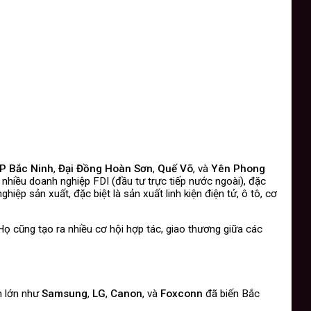
P Bắc Ninh
,
Đại Đồng Hoàn Sơn
,
Quế Võ
, và
Yên Phong
nhiều doanh nghiệp FDI (đầu tư trực tiếp nước ngoài), đặc
ệp sản xuất, đặc biệt là sản xuất linh kiện điện tử, ô tô, cơ
Họ cũng tạo ra nhiều cơ hội hợp tác, giao thương giữa các
n lớn như
Samsung
,
LG
,
Canon
, và
Foxconn
đã biến Bắc