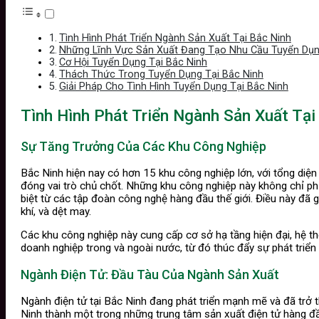
Tình Hình Phát Triển Ngành Sản Xuất Tại Bắc Ninh
Những Lĩnh Vực Sản Xuất Đang Tạo Nhu Cầu Tuyển Dụ
Cơ Hội Tuyển Dụng Tại Bắc Ninh
Thách Thức Trong Tuyển Dụng Tại Bắc Ninh
Giải Pháp Cho Tình Hình Tuyển Dụng Tại Bắc Ninh
Tình Hình Phát Triển Ngành Sản Xuất Tại
Sự Tăng Trưởng Của Các Khu Công Nghiệp
Bắc Ninh hiện nay có hơn 15 khu công nghiệp lớn, với tổng diện 
đóng vai trò chủ chốt. Những khu công nghiệp này không chỉ ph
biệt từ các tập đoàn công nghệ hàng đầu thế giới. Điều này đã g
khí, và dệt may.
Các khu công nghiệp này cung cấp cơ sở hạ tầng hiện đại, hệ th
doanh nghiệp trong và ngoài nước, từ đó thúc đẩy sự phát triể
Ngành Điện Tử: Đầu Tàu Của Ngành Sản Xuất
Ngành điện tử tại Bắc Ninh đang phát triển mạnh mẽ và đã trở 
Ninh thành một trong những trung tâm sản xuất điện tử hàng 