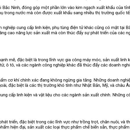
tại Bắc Ninh, đóng góp một phần lớn vào kim ngạch xuất khẩu của tỉn
hụ trong nước mà còn được xuất khẩu sang nhiều thị trường quốc tế
nghiệp cung cấp linh kiện, phụ tùng điện tử khác cũng có mặt tại B
âng cao năng lực sản xuất mà còn thúc đẩy sự phát triển của các ngà
h mẽ, đặc biệt là trong lĩnh vực gia công máy móc, sản xuất linh kiệ
 tử, ô tô, và các ngành công nghiệp khác đã thúc đẩy các doanh ngh
 phẩm cơ khí chính xác đang không ngừng gia tăng. Những doanh nghi
i, đặc biệt là các thị trường khó tính như Nhật Bản, Mỹ, và châu Â
ung cấp linh kiện và vật liệu cho các ngành sản xuất chính. Những cô
hát triển, đặc biệt trong các lĩnh vực như trồng trọt, chăn nuôi, và
phẩm hiện đại, sản xuất các loại thực phẩm chế biến sẵn, thực phẩm