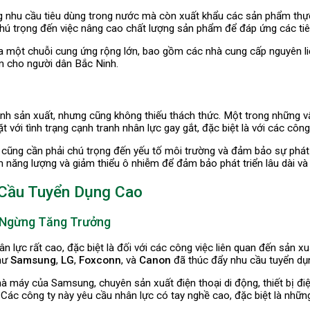
g nhu cầu tiêu dùng trong nước mà còn xuất khẩu các sản phẩm thự
hú trọng đến việc nâng cao chất lượng sản phẩm để đáp ứng các tiê
a một chuỗi cung ứng rộng lớn, bao gồm các nhà cung cấp nguyên liệu,
àm cho người dân Bắc Ninh.
nh sản xuất, nhưng cũng không thiếu thách thức. Một trong những vấ
với tình trạng cạnh tranh nhân lực gay gắt, đặc biệt là với các công
ất cũng cần phải chú trọng đến yếu tố môi trường và đảm bảo sự phát
 năng lượng và giảm thiểu ô nhiễm để đảm bảo phát triển lâu dài và
 Cầu Tuyển Dụng Cao
 Ngừng Tăng Trưởng
lực rất cao, đặc biệt là đối với các công việc liên quan đến sản xuất
như
Samsung
,
LG
,
Foxconn
, và
Canon
đã thúc đẩy nhu cầu tuyển dụn
 máy của Samsung, chuyên sản xuất điện thoại di động, thiết bị điện t
 Các công ty này yêu cầu nhân lực có tay nghề cao, đặc biệt là nhữn