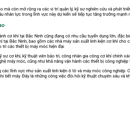
mà còn mở rộng ra các vị trí quản lý, kỹ sư nghiên cứu và phát triể
ầu nhân lực trong lĩnh vực này dự kiến sẽ tiếp tục tăng trưởng mạnh 
ao
nh cơ khí tại Bắc Ninh cũng đang có nhu cầu tuyển dụng lớn, đặc biệ
í tại Bắc Ninh, bao gồm các nhà máy sản xuất linh kiện cơ khí cho cá
trì các thiết bị máy móc hiện đại.
kỹ sư cơ khí, kỹ thuật viên bảo trì, công nhân gia công cơ khí chính
ghệ máy móc, cũng như khả năng vận hành các thiết bị công nghiệp ti
các lĩnh vực như sản xuất linh kiện ô tô và máy móc công nghiệp. 
chi tiết máy. Đây là những công việc đòi hỏi kỹ thuật chuyên sâu và 