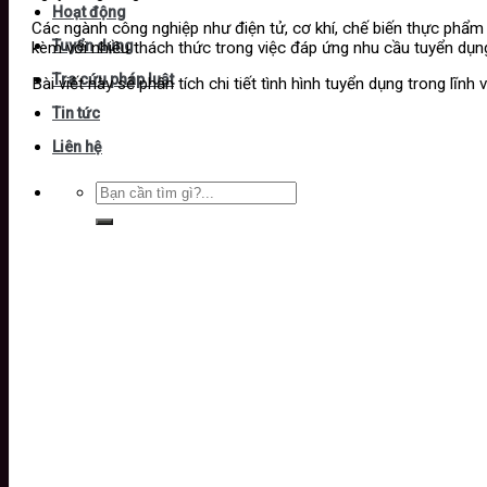
Hoạt động
Các ngành công nghiệp như điện tử, cơ khí, chế biến thực phẩm 
Tuyển dụng
kèm với nhiều thách thức trong việc đáp ứng nhu cầu tuyển dụng
Tra cứu pháp luật
Bài viết này sẽ phân tích chi tiết tình hình tuyển dụng trong lĩn
Tin tức
Liên hệ