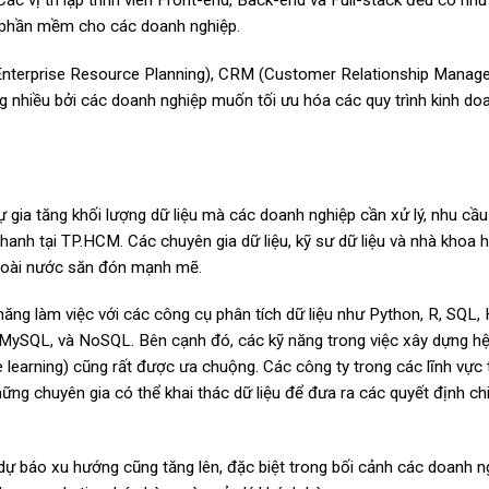
c vị trí lập trình viên Front-end, Back-end và Full-stack đều có nhu
và phần mềm cho các doanh nghiệp.
Enterprise Resource Planning), CRM (Customer Relationship Manag
 nhiều bởi các doanh nghiệp muốn tối ưu hóa các quy trình kinh do
 gia tăng khối lượng dữ liệu mà các doanh nghiệp cần xử lý, nhu cầ
 nhanh tại TP.HCM. Các chuyên gia dữ liệu, kỹ sư dữ liệu và nhà khoa h
 ngoài nước săn đón mạnh mẽ.
ăng làm việc với các công cụ phân tích dữ liệu như Python, R, SQL,
 MySQL, và NoSQL. Bên cạnh đó, các kỹ năng trong việc xây dựng h
 learning) cũng rất được ưa chuộng. Các công ty trong các lĩnh vực t
hững chuyên gia có thể khai thác dữ liệu để đưa ra các quyết định ch
à dự báo xu hướng cũng tăng lên, đặc biệt trong bối cảnh các doanh 