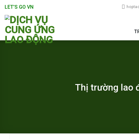
Skip
LET'S GO VN
hopta
to
content
T
Thị trường lao