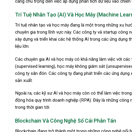
càng chú trọng đến việc áp dụng phân tích dữ liệu vào chiến
Trí Tuệ Nhân Tạo (AI) Và Học Máy (Machine Lear
Trí tuệ nhân tạo và học máy đang là một trong những xu hư
chuyên gia trong lĩnh vực này. Các công ty và startup công 
xây dựng và triển khai các hệ thống AI trong các ứng dụng t
liệu lớn.
Các chuyên gia AI và học máy có khả năng làm việc với các 
(supervised learning), học máy không giám sát (unsupervise
công ty săn đón. Các công ty đang phát triển các ứng dụng A
sản xuất.
Ngoài ra, các kỹ sư AI và học máy còn có thể làm việc trong
động hóa quy trình doanh nghiệp (RPA). Đây là những công 
trong thời gian tới.
Blockchain Và Công Nghệ Sổ Cái Phân Tán
Blockchain đang trở thành một trong những công nghệ nổi bật