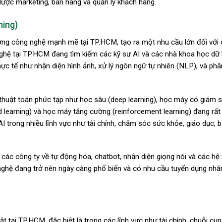
 lược marketing, bán hàng và quản lý khách hàng.
ning)
ớng công nghệ mạnh mẽ tại TP.HCM, tạo ra một nhu cầu lớn đối với
nghệ tại TP.HCM đang tìm kiếm các kỹ sư AI và các nhà khoa học dữ l
hực tế như nhận diện hình ảnh, xử lý ngôn ngữ tự nhiên (NLP), và phâ
thuật toán phức tạp như học sâu (deep learning), học máy có giám s
d learning) và học máy tăng cường (reinforcement learning) đang rấ
I trong nhiều lĩnh vực như tài chính, chăm sóc sức khỏe, giáo dục, b
 các công ty về tự động hóa, chatbot, nhận diện giọng nói và các hệ
nghệ đang trở nên ngày càng phổ biến và có nhu cầu tuyển dụng nhân
 tại TP.HCM, đặc biệt là trong các lĩnh vực như tài chính, chuỗi cu