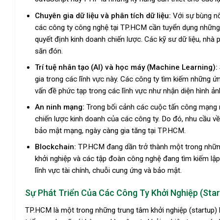
Chuyên gia dữ liệu và phân tích dữ liệu:
Với sự bùng nổ 
các công ty công nghệ tại TP.HCM cần tuyển dụng những c
quyết định kinh doanh chiến lược. Các kỹ sư dữ liệu, nhà
săn đón.
Trí tuệ nhân tạo (AI) và học máy (Machine Learning):
gia trong các lĩnh vực này. Các công ty tìm kiếm những ứn
vấn đề phức tạp trong các lĩnh vực như nhận diện hình ản
An ninh mạng:
Trong bối cảnh các cuộc tấn công mạng ng
chiến lược kinh doanh của các công ty. Do đó, nhu cầu về 
bảo mật mạng, ngày càng gia tăng tại TP.HCM.
Blockchain:
TP.HCM đang dần trở thành một trong những 
khởi nghiệp và các tập đoàn công nghệ đang tìm kiếm lập 
lĩnh vực tài chính, chuỗi cung ứng và bảo mật.
Sự Phát Triển Của Các Công Ty Khởi Nghiệp (Star
TP.HCM là một trong những trung tâm khởi nghiệp (startup) 