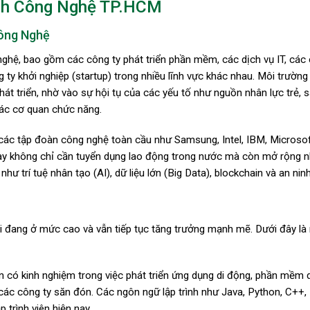
ành Công Nghệ TP.HCM
ông Nghệ
ghệ, bao gồm các công ty phát triển phần mềm, các dịch vụ IT, các 
g ty khởi nghiệp (startup) trong nhiều lĩnh vực khác nhau. Môi trường
át triển, nhờ vào sự hội tụ của các yếu tố như nguồn nhân lực trẻ, s
các cơ quan chức năng.
 các tập đoàn công nghệ toàn cầu như Samsung, Intel, IBM, Microsof
 này không chỉ cần tuyển dụng lao động trong nước mà còn mở rộng 
ư trí tuệ nhân tạo (AI), dữ liệu lớn (Big Data), blockchain và an ni
i đang ở mức cao và vẫn tiếp tục tăng trưởng mạnh mẽ. Dưới đây là 
ên có kinh nghiệm trong việc phát triển ứng dụng di động, phần mềm
các công ty săn đón. Các ngôn ngữ lập trình như Java, Python, C++, 
 trình viên hiện nay.