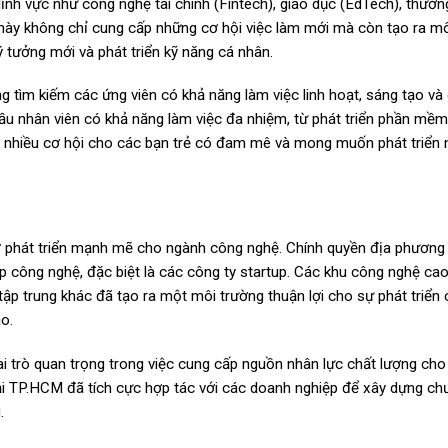
lĩnh vực như công nghệ tài chính (Fintech), giáo dục (EdTech), thươn
 này không chỉ cung cấp những cơ hội việc làm mới mà còn tạo ra m
ý tưởng mới và phát triển kỹ năng cá nhân.
ng tìm kiếm các ứng viên có khả năng làm việc linh hoạt, sáng tạo và
cầu nhân viên có khả năng làm việc đa nhiệm, từ phát triển phần mềm
rất nhiều cơ hội cho các bạn trẻ có đam mê và mong muốn phát triển
ợ phát triển mạnh mẽ cho ngành công nghệ. Chính quyền địa phương
ệp công nghệ, đặc biệt là các công ty startup. Các khu công nghệ ca
 trung khác đã tạo ra một môi trường thuận lợi cho sự phát triển 
o.
i trò quan trọng trong việc cung cấp nguồn nhân lực chất lượng ch
ại TP.HCM đã tích cực hợp tác với các doanh nghiệp để xây dựng ch
.