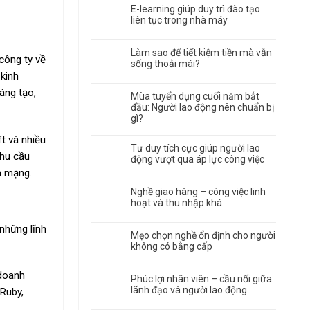
E-learning giúp duy trì đào tạo
liên tục trong nhà máy
Làm sao để tiết kiệm tiền mà vẫn
công ty về
sống thoải mái?
 kinh
áng tạo,
Mùa tuyển dụng cuối năm bắt
đầu: Người lao động nên chuẩn bị
gì?
t và nhiều
Tư duy tích cực giúp người lao
nhu cầu
động vượt qua áp lực công việc
nh mạng.
Nghề giao hàng – công việc linh
hoạt và thu nhập khá
những lĩnh
Mẹo chọn nghề ổn định cho người
không có bằng cấp
 doanh
Phúc lợi nhân viên – cầu nối giữa
lãnh đạo và người lao động
Ruby,