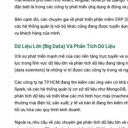
framework phổ biến như React, Angular, Node.js và Django. Cá
đặc biệt là trong các công ty phát triển ứng dụng di động 
Bên cạnh đó, các chuyên gia về phát triển phần mềm ERP (
các hệ thống quản lý nội bộ khác cũng đang được tuyển dụng
vụ khách hàng của mình.
Dữ Liệu Lớn (Big Data) Và Phân Tích Dữ Liệu
Với sự phát triển mạnh mẽ của các nền tảng trực tuyến và sự
lực trong lĩnh vực dữ liệu lớn và phân tích dữ liệu đang tăng
(data scientists) là những vị trí được các công ty trong và
Các công ty tại TP.HCM đang tìm kiếm các ứng viên có khả n
Spark, và các hệ thống quản lý cơ sở dữ liệu như MongoDB,
phân tích dữ liệu và triển khai các mô hình học máy (machine
thương mại điện tử, sản xuất, y tế và bán lẻ đang tìm kiếm n
tối ưu hóa các quy trình kinh doanh.
Ngoài ra, nhu cầu về các chuyên gia phân tích dữ liệu lớn v