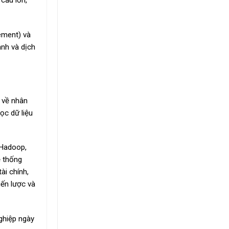
 cầu lớn,
ement) và
anh và dịch
u về nhân
ọc dữ liệu
 Hadoop,
ệ thống
ài chính,
iến lược và
nghiệp ngày