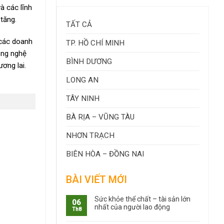
à các lĩnh
tăng.
TẤT CẢ
 các doanh
TP. HỒ CHÍ MINH
ông nghệ
BÌNH DƯƠNG
ơng lai.
LONG AN
TÂY NINH
BÀ RỊA – VŨNG TÀU
NHƠN TRẠCH
BIÊN HÒA – ĐỒNG NAI
BÀI VIẾT MỚI
Sức khỏe thể chất – tài sản lớn
06
nhất của người lao động
Th8