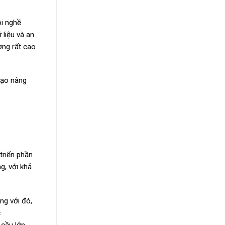
ội nghề
 liệu và an
ơng rất cao
tạo nâng
triển phần
g, với khả
ng với đó,
c