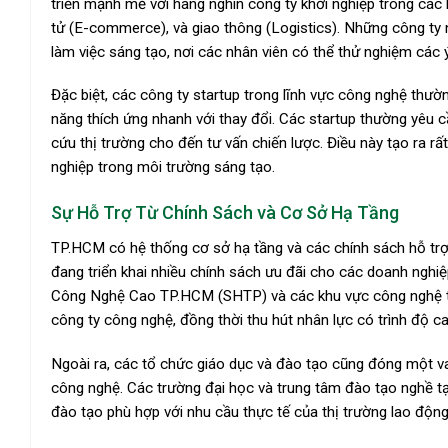
triển mạnh mẽ với hàng nghìn công ty khởi nghiệp trong các 
tử (E-commerce), và giao thông (Logistics). Những công ty
làm việc sáng tạo, nơi các nhân viên có thể thử nghiệm các 
Đặc biệt, các công ty startup trong lĩnh vực công nghệ thườ
năng thích ứng nhanh với thay đổi. Các startup thường yêu 
cứu thị trường cho đến tư vấn chiến lược. Điều này tạo ra 
nghiệp trong môi trường sáng tạo.
Sự Hỗ Trợ Từ Chính Sách và Cơ Sở Hạ Tầng
TP.HCM có hệ thống cơ sở hạ tầng và các chính sách hỗ tr
đang triển khai nhiều chính sách ưu đãi cho các doanh nghi
Công Nghệ Cao TP.HCM (SHTP) và các khu vực công nghệ tập
công ty công nghệ, đồng thời thu hút nhân lực có trình độ ca
Ngoài ra, các tổ chức giáo dục và đào tạo cũng đóng một va
công nghệ. Các trường đại học và trung tâm đào tạo nghề t
đào tạo phù hợp với nhu cầu thực tế của thị trường lao động