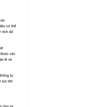
 các
iệu có thể
n tích dữ
át
t được các
án lẻ và
 thống tự
 lực lớn
ng ứng và