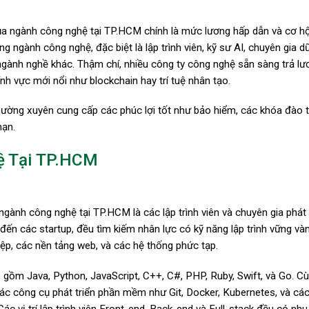
của ngành công nghệ tại TP.HCM chính là mức lương hấp dẫn và cơ h
g ngành công nghệ, đặc biệt là lập trình viên, kỹ sư AI, chuyên gia dữ
gành nghề khác. Thậm chí, nhiều công ty công nghệ sẵn sàng trả lư
h vực mới nổi như blockchain hay trí tuệ nhân tạo.
hường xuyên cung cấp các phúc lợi tốt như bảo hiểm, các khóa đào 
hạn.
ệ Tại TP.HCM
ành công nghệ tại TP.HCM là các lập trình viên và chuyên gia phát 
n các startup, đều tìm kiếm nhân lực có kỹ năng lập trình vững vàn
ệp, các nền tảng web, và các hệ thống phức tạp.
 gồm Java, Python, JavaScript, C++, C#, PHP, Ruby, Swift, và Go. Cù
các công cụ phát triển phần mềm như Git, Docker, Kubernetes, và cá