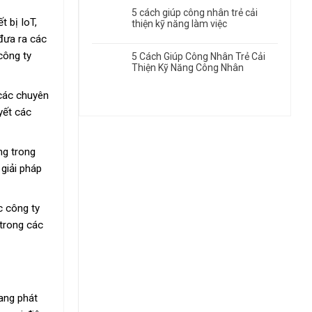
5 cách giúp công nhân trẻ cải
t bị IoT,
thiện kỹ năng làm việc
đưa ra các
công ty
5 Cách Giúp Công Nhân Trẻ Cải
Thiện Kỹ Năng Công Nhân
 các chuyên
yết các
ng trong
 giải pháp
c công ty
 trong các
ang phát