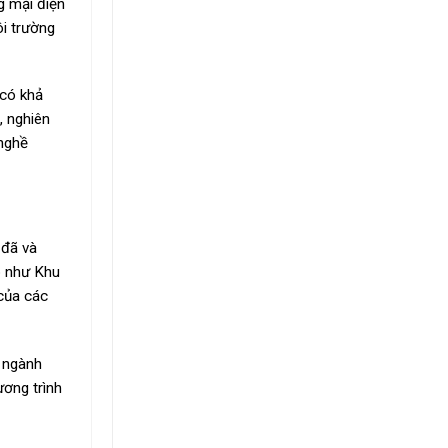
g mại điện
ôi trường
 có khả
, nghiên
 nghề
 đã và
o như Khu
của các
o ngành
ương trình