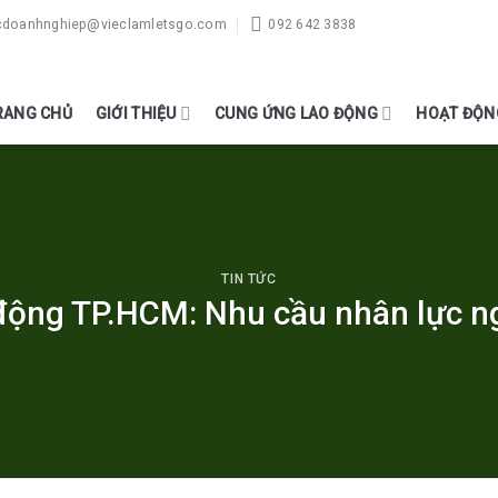
cdoanhnghiep@vieclamletsgo.com
092 642 3838
RANG CHỦ
GIỚI THIỆU
CUNG ỨNG LAO ĐỘNG
HOẠT ĐỘN
TIN TỨC
 động TP.HCM: Nhu cầu nhân lực 