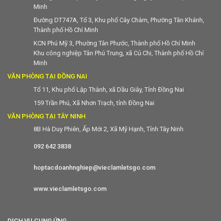
Minh
Đường DT747A, Tổ 3, Khu phố Cây Chàm, Phường Tân Khánh,
Thành phố Hồ Chí Minh
KCN Phú Mỹ 3, Phường Tân Phước, Thành phố Hồ Chí Minh
Khu công nghiệp Tân Phú Trung, xã Củ Chi, Thành phố Hồ Chí
Minh
VĂN PHÒNG TẠI ĐỒNG NAI
Tổ 11, Khu phố Lập Thành, xã Dầu Giây, Tỉnh Đồng Nai
159 Trần Phú, Xã Nhơn Trạch, tỉnh Đồng Nai
VĂN PHÒNG TẠI TÂY NINH
8B Hà Duy Phiên, Ấp Mới 2, Xã Mỹ Hạnh, Tỉnh Tây Ninh
092 642 3838
hoptacdoanhnghiep@vieclamletsgo.com
www.vieclamletsgo.com
DỊCH VỤ CUNG ỨNG