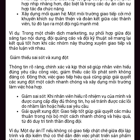
hợp nhịp nhàng hơn, đặc biệt là trong các dự án cần sự
hợp tác đa chức năng.
Xây dựng mối quan hệ:
Một môi trường giao tiếp cởi mở
khuyến khích sự thân thiện và đoàn kết giữa các thành
viên, từ đó tạo ra một đội ngũ mạnh mẽ.
Ví dụ: Trong một chiến dịch marketing, sự phối hợp giữa đội
sáng tạo nội dung, đội quảng cáo và đội kỹ thuật sẽ mang lại
kết quả tốt hơn khi các nhóm này thường xuyên giao tiếp và
thảo luận với nhau.
Giảm thiểu sai sót và xung đột
Thông tin rõ ràng, chính xác và kịp thời sẽ giúp nhân viên hiểu
đúng yêu cầu công việc, giảm thiểu các lỗi phát sinh không
đáng có. Đồng thời, việc giao tiếp hiệu quả cũng giúp giải quyết
các xung đột một cách nhanh chóng và xây dựng môi trường
làm việc hòa hợp.
Giảm sai sót:
Khi nhân viên hiểu rõ nhiệm vụ của mình và
được cung cấp đầy đủ thông tin, họ sẽ tránh được các lỗi
do nhầm lẫn hoặc hiểu sai yêu cầu.
Giải quyết xung đột:
Giao tiếp tốt giúp giải quyết các mâu
thuẫn trong nội bộ một cách nhanh chóng và hiệu quả,
từ đó duy trì tinh thần đồng đội.
Ví dụ: Một dự án IT nếu không có giao tiếp chặt chẽ giữa đội lập
trình và đội kiểm thử có thể dẫn đến việc phát triển sản phẩm