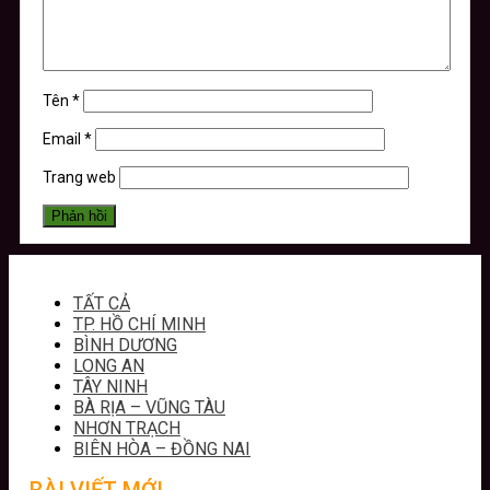
Tên
*
Email
*
Trang web
TẤT CẢ
TP. HỒ CHÍ MINH
BÌNH DƯƠNG
LONG AN
TÂY NINH
BÀ RỊA – VŨNG TÀU
NHƠN TRẠCH
BIÊN HÒA – ĐỒNG NAI
BÀI VIẾT MỚI