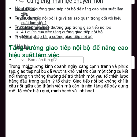
Cung ứng nhân lực chuyên môn
Hoạt động
Tăng cường giao tiếp nội bộ để nâng cao hiệu suất làm
việc
Tuyển dụng
Giao tiếp nội bộ là gì và tại sao quan trọng đối với hiệu
suất làm việc?
Những vấn đề thường gặp trong giao tiếp nội bộ
Tra cứu pháp luật
Lợi ích của việc tăng cường giao tiếp nội bộ
Giải pháp tăng cường giao tiếp nội bộ
Tin tức
Tăng cường giao tiếp nội bộ để nâng cao
Liên hệ
hiệu suất làm việc
Trong môi trường kinh doanh ngày càng cạnh tranh và phức
tạp, giao tiếp nội bộ đã vượt ra khỏi vai trò của một công cụ kết
nối thông tin thông thường để trở thành một yếu tố chiến lược
hàng đầu trong quản lý tổ chức. Giao tiếp nội bộ không chỉ là
cầu nối giữa các thành viên mà còn là nền tảng để xây dựng
một tổ chức hiệu quả, minh bạch và linh hoạt.