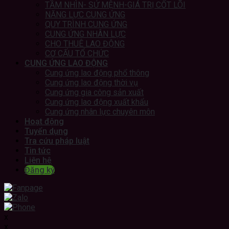
TẦM NHÌN- SỨ MỆNH-GIÁ TRỊ CỐT LÕI
NĂNG LỰC CUNG ỨNG
QUY TRÌNH CUNG ỨNG
CUNG ỨNG NHÂN LỰC
CHO THUÊ LAO ĐỘNG
CƠ CẤU TỔ CHỨC
CUNG ỨNG LAO ĐỘNG
Cung ứng lao động phổ thông
Cung ứng lao động thời vụ
Cung ứng gia công sản xuất
Cung ứng lao động xuất khẩu
Cung ứng nhân lực chuyên môn
Hoạt động
Tuyển dụng
Tra cứu pháp luật
Tin tức
Liên hệ
Đăng ký
x
x