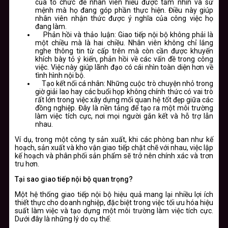
của tổ chức để nhân viên hiểu được tầm nhìn và sứ
mệnh mà họ đang góp phần thực hiện. Điều này giúp
nhân viên nhận thức được ý nghĩa của công việc họ
đang làm.
Phản hồi và thảo luận: Giao tiếp nội bộ không phải là
một chiều mà là hai chiều. Nhân viên không chỉ lắng
nghe thông tin từ cấp trên mà còn cần được khuyến
khích bày tỏ ý kiến, phản hồi về các vấn đề trong công
việc. Việc này giúp lãnh đạo có cái nhìn toàn diện hơn về
tình hình nội bộ.
Tạo kết nối cá nhân: Những cuộc trò chuyện nhỏ trong
giờ giải lao hay các buổi họp không chính thức có vai trò
rất lớn trong việc xây dựng mối quan hệ tốt đẹp giữa các
đồng nghiệp. Đây là nền tảng để tạo ra một môi trường
làm việc tích cực, nơi mọi người gắn kết và hỗ trợ lẫn
nhau.
Ví dụ, trong một công ty sản xuất, khi các phòng ban như kế
hoạch, sản xuất và kho vận giao tiếp chặt chẽ với nhau, việc lập
kế hoạch và phân phối sản phẩm sẽ trở nên chính xác và trơn
tru hơn.
Tại sao giao tiếp nội bộ quan trọng?
Một hệ thống giao tiếp nội bộ hiệu quả mang lại nhiều lợi ích
thiết thực cho doanh nghiệp, đặc biệt trong việc tối ưu hóa hiệu
suất làm việc và tạo dựng một môi trường làm việc tích cực.
Dưới đây là những lý do cụ thể: