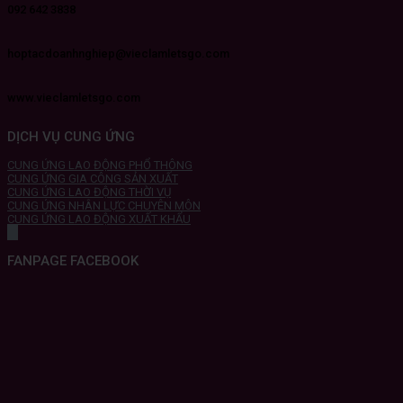
092 642 3838
hoptacdoanhnghiep@vieclamletsgo.com
www.vieclamletsgo.com
DỊCH VỤ CUNG ỨNG
CUNG ỨNG LAO ĐỘNG PHỔ THÔNG
CUNG ỨNG GIA CÔNG SẢN XUẤT
CUNG ỨNG LAO ĐỘNG THỜI VỤ
CUNG ỨNG NHÂN LỰC CHUYÊN MÔN
CUNG ỨNG LAO ĐỘNG XUẤT KHẨU
FANPAGE FACEBOOK