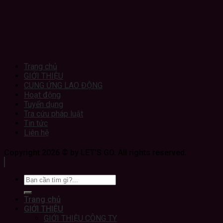
Trang chủ
GIỚI THIỆU
CUNG ỨNG LAO ĐỘNG
Hoạt động
Tuyển dụng
Tra cứu pháp luật
Tin tức
Liên hệ
Copyright 2026 © by LET'S GO. All rights reserved.
Trang chủ
GIỚI THIỆU
GIỚI THIỆU CÔNG TY