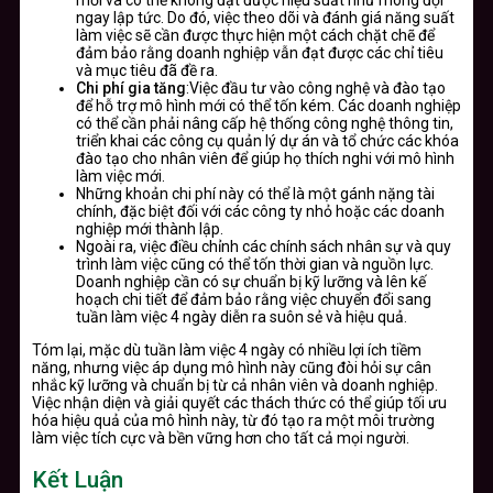
mới và có thể không đạt được hiệu suất như mong đợi
ngay lập tức. Do đó, việc theo dõi và đánh giá năng suất
làm việc sẽ cần được thực hiện một cách chặt chẽ để
đảm bảo rằng doanh nghiệp vẫn đạt được các chỉ tiêu
và mục tiêu đã đề ra.
Chi phí gia tăng
:Việc đầu tư vào công nghệ và đào tạo
để hỗ trợ mô hình mới có thể tốn kém. Các doanh nghiệp
có thể cần phải nâng cấp hệ thống công nghệ thông tin,
triển khai các công cụ quản lý dự án và tổ chức các khóa
đào tạo cho nhân viên để giúp họ thích nghi với mô hình
làm việc mới.
Những khoản chi phí này có thể là một gánh nặng tài
chính, đặc biệt đối với các công ty nhỏ hoặc các doanh
nghiệp mới thành lập.
Ngoài ra, việc điều chỉnh các chính sách nhân sự và quy
trình làm việc cũng có thể tốn thời gian và nguồn lực.
Doanh nghiệp cần có sự chuẩn bị kỹ lưỡng và lên kế
hoạch chi tiết để đảm bảo rằng việc chuyển đổi sang
tuần làm việc 4 ngày diễn ra suôn sẻ và hiệu quả.
Tóm lại, mặc dù tuần làm việc 4 ngày có nhiều lợi ích tiềm
năng, nhưng việc áp dụng mô hình này cũng đòi hỏi sự cân
nhắc kỹ lưỡng và chuẩn bị từ cả nhân viên và doanh nghiệp.
Việc nhận diện và giải quyết các thách thức có thể giúp tối ưu
hóa hiệu quả của mô hình này, từ đó tạo ra một môi trường
làm việc tích cực và bền vững hơn cho tất cả mọi người.
Kết Luận