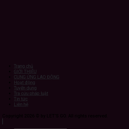
Trang chủ
GIỚI THIỆU
CUNG ỨNG LAO ĐỘNG
Hoạt động
Tuyển dụng
Tra cứu pháp luật
Tin tức
Liên hệ
Copyright 2026 © by LET'S GO. All rights reserved.