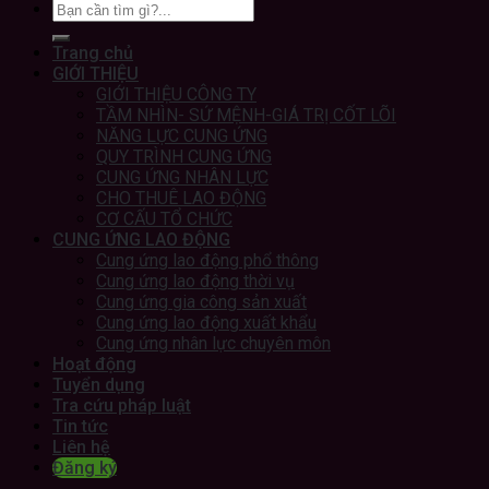
Trang chủ
GIỚI THIỆU
GIỚI THIỆU CÔNG TY
TẦM NHÌN- SỨ MỆNH-GIÁ TRỊ CỐT LÕI
NĂNG LỰC CUNG ỨNG
QUY TRÌNH CUNG ỨNG
CUNG ỨNG NHÂN LỰC
CHO THUÊ LAO ĐỘNG
CƠ CẤU TỔ CHỨC
CUNG ỨNG LAO ĐỘNG
Cung ứng lao động phổ thông
Cung ứng lao động thời vụ
Cung ứng gia công sản xuất
Cung ứng lao động xuất khẩu
Cung ứng nhân lực chuyên môn
Hoạt động
Tuyển dụng
Tra cứu pháp luật
Tin tức
Liên hệ
Đăng ký