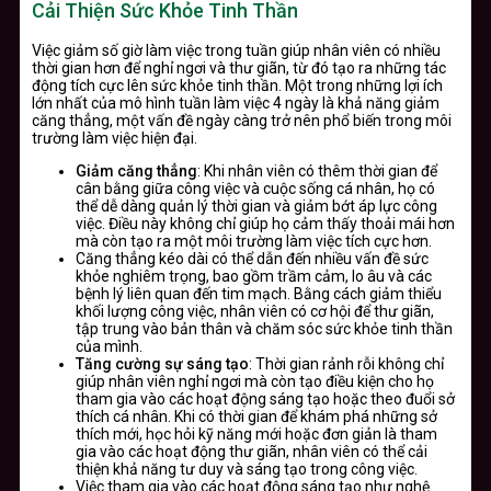
Cải Thiện Sức Khỏe Tinh Thần
Việc giảm số giờ làm việc trong tuần giúp nhân viên có nhiều
thời gian hơn để nghỉ ngơi và thư giãn, từ đó tạo ra những tác
động tích cực lên sức khỏe tinh thần. Một trong những lợi ích
lớn nhất của mô hình tuần làm việc 4 ngày là khả năng giảm
căng thẳng, một vấn đề ngày càng trở nên phổ biến trong môi
trường làm việc hiện đại.
Giảm căng thẳng
: Khi nhân viên có thêm thời gian để
cân bằng giữa công việc và cuộc sống cá nhân, họ có
thể dễ dàng quản lý thời gian và giảm bớt áp lực công
việc. Điều này không chỉ giúp họ cảm thấy thoải mái hơn
mà còn tạo ra một môi trường làm việc tích cực hơn.
Căng thẳng kéo dài có thể dẫn đến nhiều vấn đề sức
khỏe nghiêm trọng, bao gồm trầm cảm, lo âu và các
bệnh lý liên quan đến tim mạch. Bằng cách giảm thiểu
khối lượng công việc, nhân viên có cơ hội để thư giãn,
tập trung vào bản thân và chăm sóc sức khỏe tinh thần
của mình.
Tăng cường sự sáng tạo
: Thời gian rảnh rỗi không chỉ
giúp nhân viên nghỉ ngơi mà còn tạo điều kiện cho họ
tham gia vào các hoạt động sáng tạo hoặc theo đuổi sở
thích cá nhân. Khi có thời gian để khám phá những sở
thích mới, học hỏi kỹ năng mới hoặc đơn giản là tham
gia vào các hoạt động thư giãn, nhân viên có thể cải
thiện khả năng tư duy và sáng tạo trong công việc.
Việc tham gia vào các hoạt động sáng tạo như nghệ