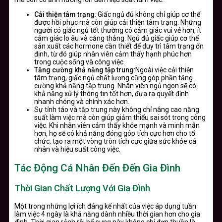
Cải thiện tâm trạng
: Giấc ngủ đủ không chỉ giúp cơ thể
được hồi phục mà còn giúp cải thiện tâm trạng. Những
người có giấc ngủ tốt thường có cảm giác vui vẻ hơn, ít
cảm giác lo âu và căng thẳng. Ngủ đủ giấc giúp cơ thể
sản xuất các hormone cần thiết để duy trì tâm trạng ổn
định, từ đó giúp nhân viên cảm thấy hạnh phúc hơn
trong cuộc sống và công việc.
Tăng cường khả năng tập trung
:Ngoài việc cải thiện
tâm trạng, giấc ngủ chất lượng cũng góp phần tăng
cường khả năng tập trung. Nhân viên ngủ ngon sẽ có
khả năng xử lý thông tin tốt hơn, đưa ra quyết định
nhanh chóng và chính xác hơn.
Sự tỉnh táo và tập trung này không chỉ nâng cao năng
suất làm việc mà còn giúp giảm thiểu sai sót trong công
việc. Khi nhân viên cảm thấy khỏe mạnh và minh mẫn
hơn, họ sẽ có khả năng đóng góp tích cực hơn cho tổ
chức, tạo ra một vòng tròn tích cực giữa sức khỏe cá
nhân và hiệu suất công việc.
Tác Động Cá Nhân Đến Đến Gia Đình
Thời Gian Chất Lượng Với Gia Đình
Một trong những lợi ích đáng kể nhất của việc áp dụng tuần
làm việc 4 ngày là khả năng dành nhiều thời gian hơn cho gia
đình. Thời gian rảnh rỗi bổ sung này không chỉ đơn thuần là