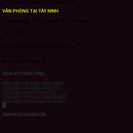
159 Trần Phú, Xã Nhơn Trạch, tỉnh Đồng Nai
VĂN PHÒNG TẠI TÂY NINH
8B Hà Duy Phiên, Ấp Mới 2, Xã Mỹ Hạnh, Tỉnh Tây Ninh
092 642 3838
hoptacdoanhnghiep@vieclamletsgo.com
www.vieclamletsgo.com
DỊCH VỤ CUNG ỨNG
CUNG ỨNG LAO ĐỘNG PHỔ THÔNG
CUNG ỨNG GIA CÔNG SẢN XUẤT
CUNG ỨNG LAO ĐỘNG THỜI VỤ
CUNG ỨNG NHÂN LỰC CHUYÊN MÔN
CUNG ỨNG LAO ĐỘNG XUẤT KHẨU
FANPAGE FACEBOOK