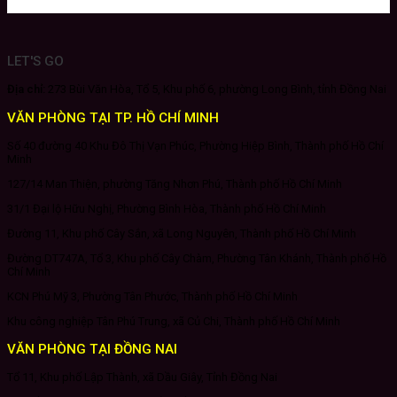
LET'S GO
Địa chỉ:
273 Bùi Văn Hòa, Tổ 5, Khu phố 6, phường Long Bình, tỉnh Đồng Nai
VĂN PHÒNG TẠI TP. HỒ CHÍ MINH
Số 40 đường 40 Khu Đô Thị Vạn Phúc, Phường Hiệp Bình, Thành phố Hồ Chí
Minh
127/14 Man Thiện, phường Tăng Nhơn Phú, Thành phố Hồ Chí Minh
31/1 Đại lộ Hữu Nghị, Phường Bình Hòa, Thành phố Hồ Chí Minh
Đường 11, Khu phố Cây Sắn, xã Long Nguyên, Thành phố Hồ Chí Minh
Đường DT747A, Tổ 3, Khu phố Cây Chàm, Phường Tân Khánh, Thành phố Hồ
Chí Minh
KCN Phú Mỹ 3, Phường Tân Phước, Thành phố Hồ Chí Minh
Khu công nghiệp Tân Phú Trung, xã Củ Chi, Thành phố Hồ Chí Minh
VĂN PHÒNG TẠI ĐỒNG NAI
Tổ 11, Khu phố Lập Thành, xã Dầu Giây, Tỉnh Đồng Nai