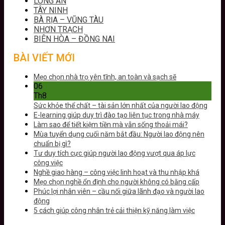
LONG AN
TÂY NINH
BÀ RỊA – VŨNG TÀU
NHƠN TRẠCH
BIÊN HÒA – ĐỒNG NAI
BÀI VIẾT MỚI
Mẹo chọn nhà trọ yên tĩnh, an toàn và sạch sẽ
06
Th8
Sức khỏe thể chất – tài sản lớn nhất của người lao động
E-learning giúp duy trì đào tạo liên tục trong nhà máy
Làm sao để tiết kiệm tiền mà vẫn sống thoải mái?
Mùa tuyển dụng cuối năm bắt đầu: Người lao động nên
chuẩn bị gì?
Tư duy tích cực giúp người lao động vượt qua áp lực
công việc
Nghề giao hàng – công việc linh hoạt và thu nhập khá
Mẹo chọn nghề ổn định cho người không có bằng cấp
Phúc lợi nhân viên – cầu nối giữa lãnh đạo và người lao
động
5 cách giúp công nhân trẻ cải thiện kỹ năng làm việc