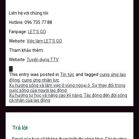
Liên hệ với chúng tôi:
Hotline: 096 735 77 88
Fanpage:
LET’S GO
Website:
Việc làm LET’S GO
Tham khảo thêm:
Website:
Tuyển dụng TTV
This entry was posted in
Tin tức
and tagged
cung ứng lao
động
,
cung ứng nhân lực
.
Xu hướng sống và làm việc ở vùng ngoại ô: Sự thay đổi trong
cuộc sống của người lao động
Xu hướng tự học và nâng cao kỹ năng: Tác động đến đời sống
cá nhân của lao động
Trả lời
Email của bạn sẽ không được hiển thị công khai.
Các trường