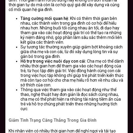
thời gian tự do mà còn là cơ hội quý giá để xây dựng và củng
cố mối quan hệ gia đình.
Tăng cường mối quan hệ
: Khi có thêm thời gian bên
nhau, các thành viên trong gia đình có cơ hội để hiểu
nhau hơn. Những buổi tối cùng nhau ăn tối, đi dạo hay
tham gia vào các hoạt động giải trí có thể tạo ra những
kỷ niệm đáng nhớ, góp phần làm sâu sắc thêm mối liên
kết giữa các thành viên.
Sự tương tác thường xuyên giúp giảm bớt khoảng cách
giữa cha mẹ và con cái, từ đó xây dựng lòng tin và sự
gắn bó trong gia đình.
Hỗ trợ trong việc nuôi dạy con cái
: Cha mẹ có thể dành
nhiều thời gian hơn để tham gia vào các hoạt động của
trẻ, từ học tập đến giải trí. Việc đồng hành cùng con cái
trong việc học tập không chỉ giúp trẻ phát triển kiến thức
mà còn tạo cơ hội cho cha mẹ hiểu rõ hơn về nhu cầu và
sở thích của con.
Thông qua việc tham gia vào các hoạt động như thể
thao, nghệ thuật hay đơn giản là đọc sách cùng nhau,
cha mẹ có thể phát hiện ra những tài năng tiềm ẩn của
trẻ và hỗ trợ chúng phát triển theo những hướng tích
cực.
Giảm Tình Trạng Căng Thẳng Trong Gia Đình
Khi nhân viên có nhiều thời gian hơn để nghỉ ngơi và tái tạo