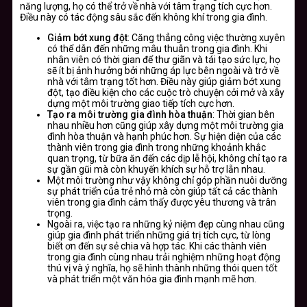
năng lượng, họ có thể trở về nhà với tâm trạng tích cực hơn.
Điều này có tác động sâu sắc đến không khí trong gia đình.
Giảm bớt xung đột
: Căng thẳng công việc thường xuyên
có thể dẫn đến những mâu thuẫn trong gia đình. Khi
nhân viên có thời gian để thư giãn và tái tạo sức lực, họ
sẽ ít bị ảnh hưởng bởi những áp lực bên ngoài và trở về
nhà với tâm trạng tốt hơn. Điều này giúp giảm bớt xung
đột, tạo điều kiện cho các cuộc trò chuyện cởi mở và xây
dựng một môi trường giao tiếp tích cực hơn.
Tạo ra môi trường gia đình hòa thuận
: Thời gian bên
nhau nhiều hơn cũng giúp xây dựng một môi trường gia
đình hòa thuận và hạnh phúc hơn. Sự hiện diện của các
thành viên trong gia đình trong những khoảnh khắc
quan trọng, từ bữa ăn đến các dịp lễ hội, không chỉ tạo ra
sự gần gũi mà còn khuyến khích sự hỗ trợ lẫn nhau.
Một môi trường như vậy không chỉ góp phần nuôi dưỡng
sự phát triển của trẻ nhỏ mà còn giúp tất cả các thành
viên trong gia đình cảm thấy được yêu thương và trân
trọng.
Ngoài ra, việc tạo ra những kỷ niệm đẹp cùng nhau cũng
giúp gia đình phát triển những giá trị tích cực, từ lòng
biết ơn đến sự sẻ chia và hợp tác. Khi các thành viên
trong gia đình cùng nhau trải nghiệm những hoạt động
thú vị và ý nghĩa, họ sẽ hình thành những thói quen tốt
và phát triển một văn hóa gia đình mạnh mẽ hơn.