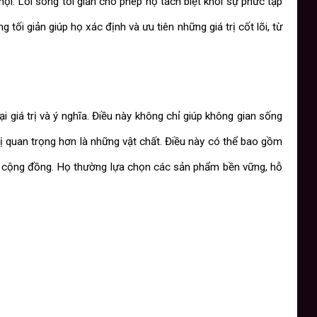
hội. Lối sống tối giản cho phép họ tách biệt khỏi sự phức tạp
tối giản giúp họ xác định và ưu tiên những giá trị cốt lõi, từ
i giá trị và ý nghĩa. Điều này không chỉ giúp không gian sống
rị quan trọng hơn là những vật chất. Điều này có thể bao gồm
và cộng đồng. Họ thường lựa chọn các sản phẩm bền vững, hỗ