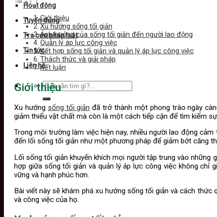
Hoạt động
Giới thiệu
Tuyển dụng
Xu hướng sống tối giản
Ảnh hưởng của sống tối giản đến người lao động
Tra cứu pháp luật
Quản lý áp lực công việc
Tin tức
Kết hợp sống tối giản và quản lý áp lực công việc
Thách thức và giải pháp
Liên hệ
Kết luận
Giới thiệu
Xu hướng
sống tối giản
đã trở thành một phong trào ngày càng p
giảm thiểu vật chất mà còn là một cách tiếp cận để tìm kiếm sự
Trong môi trường làm việc hiện nay, nhiều người lao động cảm t
đến lối sống tối giản như một phương pháp để giảm bớt căng thẳ
Lối sống tối giản khuyến khích mọi người tập trung vào những gi
hợp giữa sống tối giản và quản lý áp lực công việc không ch
vững và hạnh phúc hơn.
Bài viết này sẽ khám phá xu hướng sống tối giản và cách thức 
và công việc của họ.