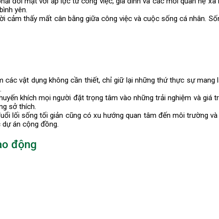
hải đối mặt với áp lực từ công việc, gia đình và các mối quan hệ xã 
bình yên.
ười cảm thấy mất cân bằng giữa công việc và cuộc sống cá nhân. Sống 
 các vật dụng không cần thiết, chỉ giữ lại những thứ thực sự mang lạ
.
 khuyến khích mọi người đặt trọng tâm vào những trải nghiệm và giá t
ng sở thích.
đuổi lối sống tối giản cũng có xu hướng quan tâm đến môi trường 
c dự án cộng đồng.
ao động