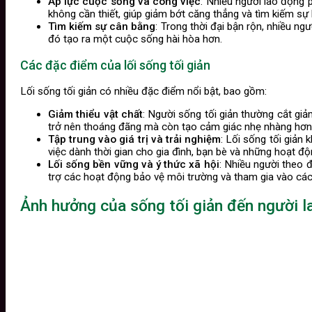
Áp lực cuộc sống và công việc
: Nhiều người lao động p
không cần thiết, giúp giảm bớt căng thẳng và tìm kiếm sự 
Tìm kiếm sự cân bằng
: Trong thời đại bận rộn, nhiều ng
đó tạo ra một cuộc sống hài hòa hơn.
Các đặc điểm của lối sống tối giản
Lối sống tối giản có nhiều đặc điểm nổi bật, bao gồm:
Giảm thiểu vật chất
: Người sống tối giản thường cắt giảm
trở nên thoáng đãng mà còn tạo cảm giác nhẹ nhàng hơn
Tập trung vào giá trị và trải nghiệm
: Lối sống tối giản
việc dành thời gian cho gia đình, bạn bè và những hoạt độ
Lối sống bền vững và ý thức xã hội
: Nhiều người theo 
trợ các hoạt động bảo vệ môi trường và tham gia vào cá
Ảnh hưởng của sống tối giản đến người l