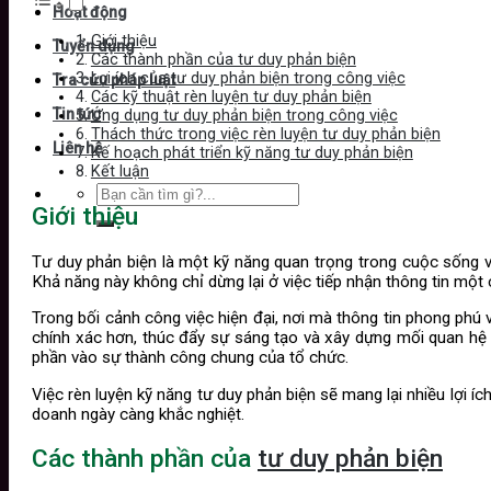
Hoạt động
Giới thiệu
Tuyển dụng
Các thành phần của tư duy phản biện
Lợi ích của tư duy phản biện trong công việc
Tra cứu pháp luật
Các kỹ thuật rèn luyện tư duy phản biện
Tin tức
Ứng dụng tư duy phản biện trong công việc
Thách thức trong việc rèn luyện tư duy phản biện
Liên hệ
Kế hoạch phát triển kỹ năng tư duy phản biện
Kết luận
Giới thiệu
Tư duy phản biện là một kỹ năng quan trọng trong cuộc sống và
Khả năng này không chỉ dừng lại ở việc tiếp nhận thông tin một
Trong bối cảnh công việc hiện đại, nơi mà thông tin phong phú v
chính xác hơn, thúc đẩy sự sáng tạo và xây dựng mối quan hệ 
phần vào sự thành công chung của tổ chức.
Việc rèn luyện kỹ năng tư duy phản biện sẽ mang lại nhiều lợi í
doanh ngày càng khắc nghiệt.
Các thành phần của
tư duy phản biện