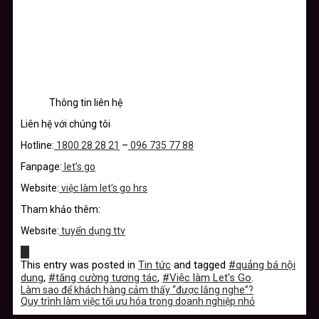
Thông tin liên hệ
Liên hệ với chúng tôi
Hotline:
1800 28 28 21
–
096 735 77 88
Fanpage:
let’s go
Website:
việc làm let’s go hrs
Tham khảo thêm:
Website:
tuyển dụng ttv
This entry was posted in
Tin tức
and tagged
#quảng bá nội
dung
,
#tăng cường tương tác
,
#Việc làm Let's Go
.
Làm sao để khách hàng cảm thấy “được lắng nghe”?
Quy trình làm việc tối ưu hóa trong doanh nghiệp nhỏ