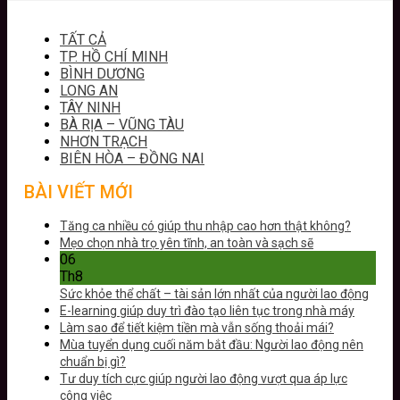
TẤT CẢ
TP. HỒ CHÍ MINH
BÌNH DƯƠNG
LONG AN
TÂY NINH
BÀ RỊA – VŨNG TÀU
NHƠN TRẠCH
BIÊN HÒA – ĐỒNG NAI
BÀI VIẾT MỚI
Tăng ca nhiều có giúp thu nhập cao hơn thật không?
Mẹo chọn nhà trọ yên tĩnh, an toàn và sạch sẽ
06
Th8
Sức khỏe thể chất – tài sản lớn nhất của người lao động
E-learning giúp duy trì đào tạo liên tục trong nhà máy
Làm sao để tiết kiệm tiền mà vẫn sống thoải mái?
Mùa tuyển dụng cuối năm bắt đầu: Người lao động nên
chuẩn bị gì?
Tư duy tích cực giúp người lao động vượt qua áp lực
công việc