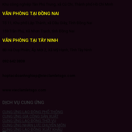
Khu công nghiệp Tân Phú Trung, xã Củ Chi, Thành phố Hồ Chí Minh
VĂN PHÒNG TẠI ĐỒNG NAI
Tổ 11, Khu phố Lập Thành, xã Dầu Giây, Tỉnh Đồng Nai
159 Trần Phú, Xã Nhơn Trạch, tỉnh Đồng Nai
VĂN PHÒNG TẠI TÂY NINH
8B Hà Duy Phiên, Ấp Mới 2, Xã Mỹ Hạnh, Tỉnh Tây Ninh
092 642 3838
hoptacdoanhnghiep@vieclamletsgo.com
www.vieclamletsgo.com
DỊCH VỤ CUNG ỨNG
CUNG ỨNG LAO ĐỘNG PHỔ THÔNG
CUNG ỨNG GIA CÔNG SẢN XUẤT
CUNG ỨNG LAO ĐỘNG THỜI VỤ
CUNG ỨNG NHÂN LỰC CHUYÊN MÔN
CUNG ỨNG LAO ĐỘNG XUẤT KHẨU