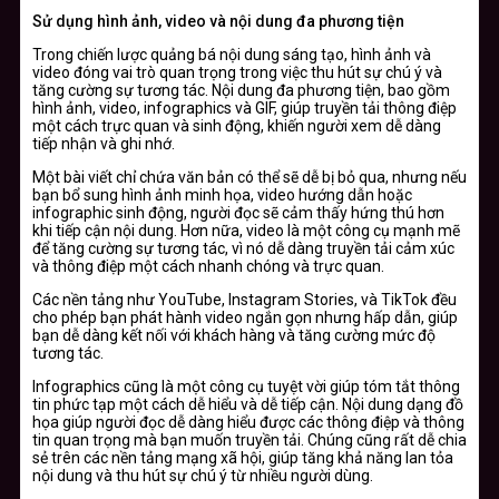
Sử dụng hình ảnh, video và nội dung đa phương tiện
Trong chiến lược quảng bá nội dung sáng tạo, hình ảnh và
video đóng vai trò quan trọng trong việc thu hút sự chú ý và
tăng cường sự tương tác. Nội dung đa phương tiện, bao gồm
hình ảnh, video, infographics và GIF, giúp truyền tải thông điệp
một cách trực quan và sinh động, khiến người xem dễ dàng
tiếp nhận và ghi nhớ.
Một bài viết chỉ chứa văn bản có thể sẽ dễ bị bỏ qua, nhưng nếu
bạn bổ sung hình ảnh minh họa, video hướng dẫn hoặc
infographic sinh động, người đọc sẽ cảm thấy hứng thú hơn
khi tiếp cận nội dung. Hơn nữa, video là một công cụ mạnh mẽ
để tăng cường sự tương tác, vì nó dễ dàng truyền tải cảm xúc
và thông điệp một cách nhanh chóng và trực quan.
Các nền tảng như YouTube, Instagram Stories, và TikTok đều
cho phép bạn phát hành video ngắn gọn nhưng hấp dẫn, giúp
bạn dễ dàng kết nối với khách hàng và tăng cường mức độ
tương tác.
Infographics cũng là một công cụ tuyệt vời giúp tóm tắt thông
tin phức tạp một cách dễ hiểu và dễ tiếp cận. Nội dung dạng đồ
họa giúp người đọc dễ dàng hiểu được các thông điệp và thông
tin quan trọng mà bạn muốn truyền tải. Chúng cũng rất dễ chia
sẻ trên các nền tảng mạng xã hội, giúp tăng khả năng lan tỏa
nội dung và thu hút sự chú ý từ nhiều người dùng.