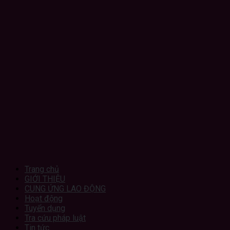
Trang chủ
GIỚI THIỆU
CUNG ỨNG LAO ĐỘNG
Hoạt động
Tuyển dụng
Tra cứu pháp luật
Tin tức