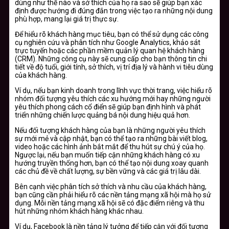
dùng như thế nào và sở thích của họ ra sao sẽ giúp bạn xác
định được hướng đi đúng đắn trong việc tạo ra những nội dung
phù hợp, mang lại giá trị thực sự.
Để hiểu rõ khách hàng mục tiêu, bạn có thể sử dụng các công
cụ nghiên cứu và phân tích như Google Analytics, khảo sát
trực tuyến hoặc các phần mềm quản lý quan hệ khách hàng
(CRM). Những công cụ này sẽ cung cấp cho bạn thông tin chi
tiết về độ tuổi, giới tính, sở thích, vị trí địa lý và hành vi tiêu dùng
của khách hàng.
Ví dụ, nếu bạn kinh doanh trong lĩnh vực thời trang, việc hiểu rõ
nhóm đối tượng yêu thích các xu hướng mới hay những người
yêu thích phong cách cổ điển sẽ giúp bạn định hình và phát
triển những chiến lược quảng bá nội dung hiệu quả hơn.
Nếu đối tượng khách hàng của bạn là những người yêu thích
sự mới mẻ và cập nhật, bạn có thể tạo ra những bài viết blog,
video hoặc các hình ảnh bắt mắt để thu hút sự chú ý của họ.
Ngược lại, nếu bạn muốn tiếp cận những khách hàng có xu
hướng truyền thống hơn, bạn có thể tạo nội dung xoay quanh
các chủ đề về chất lượng, sự bền vững và các giá trị lâu dài.
Bên cạnh việc phân tích sở thích và nhu cầu của khách hàng,
bạn cũng cần phải hiểu rõ các nền tảng mạng xã hội mà họ sử
dụng. Mỗi nền tảng mạng xã hội sẽ có đặc điểm riêng và thu
hút những nhóm khách hàng khác nhau.
Ví dụ, Facebook là nền tảng lý tưởng để tiếp cận với đối tượng