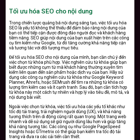
Tối ưu hóa SEO cho nội dung
Trong chiến lược quảng bá nội dung sáng tạo, việc tối ưu hóa
SEO là yếu tố không thể thiếu để đảm bảo rằng nội dung của
bạn có thể tiếp cận được đông đảo người đọc và khách hàng
tiềm năng. SEO giúp nội dung của bạn xuất hiện trên các công
cụ tìm kiếm như Google, từ đó tăng cường khả năng tiếp cận
và tương tác với đối tượng mục tiêu.
Để tối ưu hóa SEO cho nội dung của mình, bạn cần chú ý đến
việc chọn từ khóa phù hợp. Việc nghiên cứu từ khóa giúp bạn
biết được những cụm từ mà khách hàng thường xuyên tìm
kiếm liên quan đến sản phẩm hoặc dịch vụ của bạn. Hãy sử
dụng các công cụ nghiên cứu từ khóa như Google Keyword
Planner, Ahrefs, hoặc SEMrush để tìm ra những từ khóa có
lượng tìm kiếm cao và ít cạnh tranh. Sau đó, bạn cần tích hợp
từ khóa này một cách tự nhiên và hợp lý vào tiêu đề, mô tả, và
nội dung bài viết.
Ngoài việc chọn từ khóa, việc tối ưu hóa các yếu tố khác như
tốc độ tải trang, trải nghiệm người dùng (UX), và khả năng
tương thích trên di động cũng rất quan trọng. Một trang web
nhanh và dễ sử dụng sẽ giữ người dùng lâu hơn và giúp tăng
khả năng tương tác. Các công cụ như Google PageSpeed
Insights hoặc GTmetrix có thể giúp bạn kiểm tra tốc độ tải
trang và đưa ra các cải tiến cần thiết.