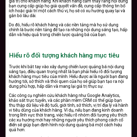
giá trị cho khách hàng. Khi khách hàng cảm thấy rằng nội dung
bạn cung cấp giúp họ giải quyết vấn đề, cung cấp thông tin bổ
ích hoặc giải trí một cách thú vị, họ sẽ có xu hướng quay lại và
gắn bó lâu dài.
Do đó, hiểu rõ khách hàng và các nền tảng mà họ sử dụng
chính là bước nền tảng để tạo ra những nội dung sáng tạo, hấp
dẫn và hiệu quả trong chiến lược quảng bá của bạn.
Hiểu rõ đối tượng khách hàng mục tiêu
Trước khi bắt tay vào xây dựng chiến lược quảng bá nội dung
sáng tạo, điều quan trọng nhất là bạn phải hiểu rõ đối tượng
khách hàng mục tiêu của mình. Hiểu được ai là người bạn đang
hướng tới, sở thích và thói quen của họ sẽ giúp bạn tạo ra nội
dung phù hợp, hấp dẫn và mang lại giá trị thực sự.
Các công cụ nghiên cứu khách hàng như Google Analytics,
khảo sát trực tuyến, và các phần mềm CRM có thể giúp bạn
thu thập dữ liệu về độ tuổi, giới tính, sở thích, vị trí địa lý và hành
vi tiêu dùng của khách hàng. Ví dụ, nếu bạn đang kinh doanh
trong lĩnh vực thời trang, việc hiểu rõ nhóm đối tượng yêu thích
các xu hướng mới hay những người yêu thích phong cách cổ
điển sẽ giúp bạn định hình nội dung quảng bá một cách hiệu
quả hơn.