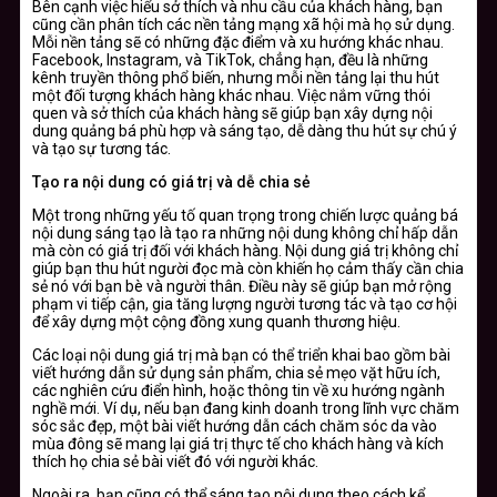
Bên cạnh việc hiểu sở thích và nhu cầu của khách hàng, bạn
cũng cần phân tích các nền tảng mạng xã hội mà họ sử dụng.
Mỗi nền tảng sẽ có những đặc điểm và xu hướng khác nhau.
Facebook, Instagram, và TikTok, chẳng hạn, đều là những
kênh truyền thông phổ biến, nhưng mỗi nền tảng lại thu hút
một đối tượng khách hàng khác nhau. Việc nắm vững thói
quen và sở thích của khách hàng sẽ giúp bạn xây dựng nội
dung quảng bá phù hợp và sáng tạo, dễ dàng thu hút sự chú ý
và tạo sự tương tác.
Tạo ra nội dung có giá trị và dễ chia sẻ
Một trong những yếu tố quan trọng trong chiến lược quảng bá
nội dung sáng tạo là tạo ra những nội dung không chỉ hấp dẫn
mà còn có giá trị đối với khách hàng. Nội dung giá trị không chỉ
giúp bạn thu hút người đọc mà còn khiến họ cảm thấy cần chia
sẻ nó với bạn bè và người thân. Điều này sẽ giúp bạn mở rộng
phạm vi tiếp cận, gia tăng lượng người tương tác và tạo cơ hội
để xây dựng một cộng đồng xung quanh thương hiệu.
Các loại nội dung giá trị mà bạn có thể triển khai bao gồm bài
viết hướng dẫn sử dụng sản phẩm, chia sẻ mẹo vặt hữu ích,
các nghiên cứu điển hình, hoặc thông tin về xu hướng ngành
nghề mới. Ví dụ, nếu bạn đang kinh doanh trong lĩnh vực chăm
sóc sắc đẹp, một bài viết hướng dẫn cách chăm sóc da vào
mùa đông sẽ mang lại giá trị thực tế cho khách hàng và kích
thích họ chia sẻ bài viết đó với người khác.
Ngoài ra, bạn cũng có thể sáng tạo nội dung theo cách kể