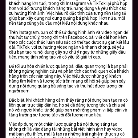
khách hàng lớn tuổi, trong khi Instagram và TikTok lại phù hợp
hơn với đối tượng khách hàng trẻ, năng động và yêu thích các
xu hướng hình ảnh. Việc hiểu rõ đặc tính của từng nền tảng sẽ
giúp bạn xây dựng nội dung quảng bá phù hợp. Hơn nữa, mỗi
nền tảng cũng yêu cầu một kiểu nội dung khác nhau.
Trên Instagram, bạn có thể sử dụng hình ảnh và video ngắn để
thu hút sự chú ý, trong khi trên Facebook, bài viết dài hơn kèm
theo các cuộc thảo luận sâu sắc có thể tạo được sự gắn kết lâu
dài. TikTok, với xu hướng video ngắn và nhanh chóng, sẽ yêu
cầu bạn tạo ra nội dung gây sự chú ý ngay từ những giây đầu
tiên, mang tính sáng tạo và có yếu tố giải trí cao.
Để tối ưu hóa chiến lược quảng bá, điều quan trọng là bạn phải
không ngừng nghiên cứu và phân tích các thói quen của khách
hàng trên các nền tảng này. Việc hiểu được những gì khách
hàng tìm kiếm và tương tác trên mạng xã hội sẽ giúp bạn xây
dựng nội dung quảng bá sáng tạo và thu hút được lượng lớn
người xem.
Đặc biệt, khi khách hàng cảm thấy rằng nội dung bạn tạo ra có
liên quan trực tiếp đến họ, họ sẽ dễ dàng tương tác và chia sẻ
nó với người khác, từ đó giúp bạn mở rộng phạm vi tiếp cận và
tăng trưởng sự tương tác với đối tượng mục tiêu.
Việc áp dụng một chiến lược quảng bá nội dung sáng tạo
không chỉ là việc đăng tải những bài viết, hình ảnh hay video
mà bạn yêu thích, mà là tạo ra những trải nghiệm thực sự có