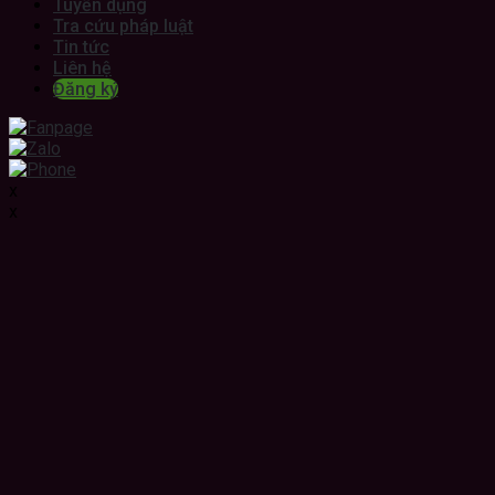
Tuyển dụng
Tra cứu pháp luật
Tin tức
Liên hệ
Đăng ký
x
x