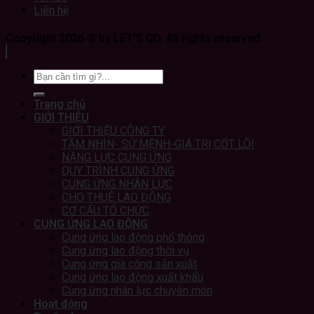
Liên hệ
Copyright 2026 © by LET'S GO. All rights reserved.
Trang chủ
GIỚI THIỆU
GIỚI THIỆU CÔNG TY
TẦM NHÌN- SỨ MỆNH-GIÁ TRỊ CỐT LÕI
NĂNG LỰC CUNG ỨNG
QUY TRÌNH CUNG ỨNG
CUNG ỨNG NHÂN LỰC
CHO THUÊ LAO ĐỘNG
CƠ CẤU TỔ CHỨC
CUNG ỨNG LAO ĐỘNG
Cung ứng lao động phổ thông
Cung ứng lao động thời vụ
Cung ứng gia công sản xuất
Cung ứng lao động xuất khẩu
Cung ứng nhân lực chuyên môn
Hoạt động