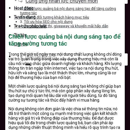
Cung ứng nhân lực chuyên môn
Hoạt động
Chiến lược quảng bá nội dung sáng tạo để tăng cường
tương tác
Tuyển dụng
Hiểu rõ đối tượng khách hàng mục tiêu
Tối ưu hóa SEO cho nội dung
Tạo các cuộc thi, giveaway và khuyến mãi hấp dẫn
Tra cứu pháp luật
Tin tức
Chiến lược quảng bá nội dung sáng tạo để
tăng cường tương tác
Liên hệ
Trong thế giới số ngày nay, nội dung chất lượng không chỉ đóng
vai trò quan trọng trong việc xây dựng thương hiệu mà còn là
cầu nối vững chắc giữa doanh nghiệp và khách hàng. Khi lượng
thông tin tràn ngập trên internet, việc tạo ra nội dung thu hút,
hữu ích và sáng tạo là một thách thức lớn, nhưng cũng là cơ
hội để thương hiệu của bạn nổi bật.
Một chiến lược quảng bá nội dung sáng tạo không chỉ giúp bạn
thu hút sự chú ý tức thì, mà còn góp phần xây dựng lòng tin,
tạo dựng mối quan hệ lâu dài với người tiêu dùng, từ đó tăng
cường sự tương tác và thúc đẩy hành vi mua hàng.
Nội dung không còn đơn giản là việc chia sẻ thông tin nữa; nó
đã trở thành một công cụ mạnh mẽ trong việc gắn kết khách
hàng với giá trị và thông điệp của thương hiệu. Để đạt được
hiệu quả tối đa trong chiến lược quảng bá, bạn cần phải áp
dụng những chiến thuật thông minh và hiểu rõ quy trình tạo ra