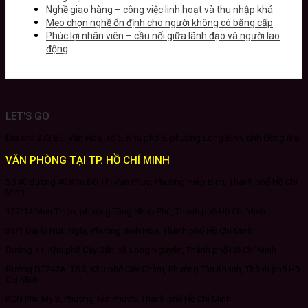
Nghề giao hàng – công việc linh hoạt và thu nhập khá
Mẹo chọn nghề ổn định cho người không có bằng cấp
Phúc lợi nhân viên – cầu nối giữa lãnh đạo và người lao
động
LET'S GO
Địa chỉ:
273 Bùi Văn Hòa, Tổ 5, Khu phố 6, phường Long Bình, tỉnh Đồng Nai
VĂN PHÒNG TẠI TP. HỒ CHÍ MINH
Số 40 đường 40 Khu Đô Thị Vạn Phúc, Phường Hiệp Bình, Thành phố Hồ Chí
Minh
127/14 Man Thiện, phường Tăng Nhơn Phú, Thành phố Hồ Chí Minh
31/1 Đại lộ Hữu Nghị, Phường Bình Hòa, Thành phố Hồ Chí Minh
Đường 11, Khu phố Cây Sắn, xã Long Nguyên, Thành phố Hồ Chí Minh
Đường DT747A, Tổ 3, Khu phố Cây Chàm, Phường Tân Khánh, Thành phố Hồ
Chí Minh
KCN Phú Mỹ 3, Phường Tân Phước, Thành phố Hồ Chí Minh