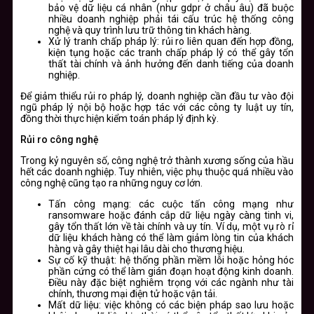
bảo vệ dữ liệu cá nhân (như gdpr ở châu âu) đã buộc
nhiều doanh nghiệp phải tái cấu trúc hệ thống công
nghệ và quy trình lưu trữ thông tin khách hàng.
Xử lý tranh chấp pháp lý: rủi ro liên quan đến hợp đồng,
kiện tụng hoặc các tranh chấp pháp lý có thể gây tổn
thất tài chính và ảnh hưởng đến danh tiếng của doanh
nghiệp.
Để giảm thiểu rủi ro pháp lý, doanh nghiệp cần đầu tư vào đội
ngũ pháp lý nội bộ hoặc hợp tác với các công ty luật uy tín,
đồng thời thực hiện kiểm toán pháp lý định kỳ.
Rủi ro công nghệ
Trong kỷ nguyên số, công nghệ trở thành xương sống của hầu
hết các doanh nghiệp. Tuy nhiên, việc phụ thuộc quá nhiều vào
công nghệ cũng tạo ra những nguy cơ lớn.
Tấn công mạng: các cuộc tấn công mạng như
ransomware hoặc đánh cắp dữ liệu ngày càng tinh vi,
gây tổn thất lớn về tài chính và uy tín. Ví dụ, một vụ rò rỉ
dữ liệu khách hàng có thể làm giảm lòng tin của khách
hàng và gây thiệt hại lâu dài cho thương hiệu.
Sự cố kỹ thuật: hệ thống phần mềm lỗi hoặc hỏng hóc
phần cứng có thể làm gián đoạn hoạt động kinh doanh.
Điều này đặc biệt nghiêm trọng với các ngành như tài
chính, thương mại điện tử hoặc vận tải.
Mất dữ liệu: việc không có các biện pháp sao lưu hoặc