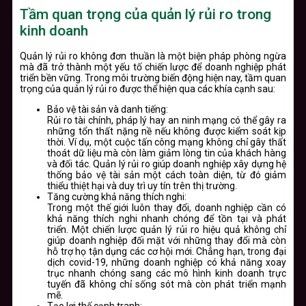
Tầm quan trọng của quản lý rủi ro trong
kinh doanh
Quản lý rủi ro không đơn thuần là một biện pháp phòng ngừa
mà đã trở thành một yếu tố chiến lược để doanh nghiệp phát
triển bền vững. Trong môi trường biến động hiện nay, tầm quan
trọng của quản lý rủi ro được thể hiện qua các khía cạnh sau:
Bảo vệ tài sản và danh tiếng:
Rủi ro tài chính, pháp lý hay an ninh mạng có thể gây ra
những tổn thất nặng nề nếu không được kiểm soát kịp
thời. Ví dụ, một cuộc tấn công mạng không chỉ gây thất
thoát dữ liệu mà còn làm giảm lòng tin của khách hàng
và đối tác. Quản lý rủi ro giúp doanh nghiệp xây dựng hệ
thống bảo vệ tài sản một cách toàn diện, từ đó giảm
thiểu thiệt hại và duy trì uy tín trên thị trường.
Tăng cường khả năng thích nghi:
Trong một thế giới luôn thay đổi, doanh nghiệp cần có
khả năng thích nghi nhanh chóng để tồn tại và phát
triển. Một chiến lược quản lý rủi ro hiệu quả không chỉ
giúp doanh nghiệp đối mặt với những thay đổi mà còn
hỗ trợ họ tận dụng các cơ hội mới. Chẳng hạn, trong đại
dịch covid-19, những doanh nghiệp có khả năng xoay
trục nhanh chóng sang các mô hình kinh doanh trực
tuyến đã không chỉ sống sót mà còn phát triển mạnh
mẽ.