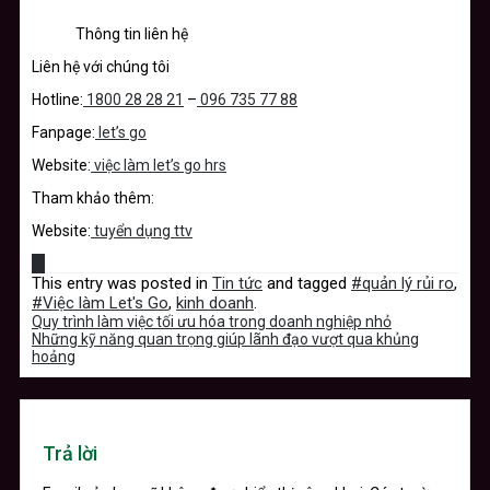
Thông tin liên hệ
Liên hệ với chúng tôi
Hotline:
1800 28 28 21
–
096 735 77 88
Fanpage:
let’s go
Website:
việc làm let’s go hrs
Tham khảo thêm:
Website:
tuyển dụng ttv
This entry was posted in
Tin tức
and tagged
#quản lý rủi ro
,
#Việc làm Let's Go
,
kinh doanh
.
Quy trình làm việc tối ưu hóa trong doanh nghiệp nhỏ
Những kỹ năng quan trọng giúp lãnh đạo vượt qua khủng
hoảng
Trả lời