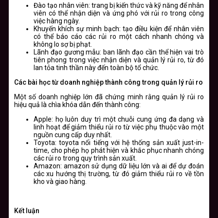
Đào tạo nhân viên: trang bị kiến thức và kỹ năng để nhân
viên có thể nhận diện và ứng phó với rủi ro trong công
việc hàng ngày.
Khuyến khích sự minh bạch: tạo điều kiện để nhân viên
có thể báo cáo các rủi ro một cách nhanh chóng và
không lo sợ bị phạt.
Lãnh đạo gương mẫu: ban lãnh đạo cần thể hiện vai trò
tiên phong trong việc nhận diện và quản lý rủi ro, từ đó
lan tỏa tinh thần này đến toàn bộ tổ chức.
Các bài học từ doanh nghiệp thành công trong quản lý rủi ro
Một số doanh nghiệp lớn đã chứng minh rằng quản lý rủi ro
hiệu quả là chìa khóa dẫn đến thành công:
Apple: họ luôn duy trì một chuỗi cung ứng đa dạng và
linh hoạt để giảm thiểu rủi ro từ việc phụ thuộc vào một
nguồn cung cấp duy nhất.
Toyota: toyota nổi tiếng với hệ thống sản xuất just-in-
time, cho phép họ phát hiện và khắc phục nhanh chóng
các rủi ro trong quy trình sản xuất.
Amazon: amazon sử dụng dữ liệu lớn và ai để dự đoán
các xu hướng thị trường, từ đó giảm thiểu rủi ro về tồn
kho và giao hàng.
Kết luận