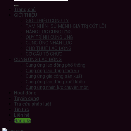
Trang chủ
GIỚI THIỆU
GIỚI THIỆU CÔNG TY
TẦM NHÌN- SỨ MỆNH-GIÁ TRỊ CỐT LÕI
NĂNG LỰC CUNG ỨNG
QUY TRÌNH CUNG ỨNG
CUNG ỨNG NHÂN LỰC
CHO THUÊ LAO ĐỘNG
CƠ CẤU TỔ CHỨC
CUNG ỨNG LAO ĐỘNG
Cung ứng lao động phổ thông
Cung ứng lao động thời vụ
Cung ứng gia công sản xuất
Cung ứng lao động xuất khẩu
Cung ứng nhân lực chuyên môn
Hoạt động
Tuyển dụng
Tra cứu pháp luật
Tin tức
Liên hệ
Đăng ký