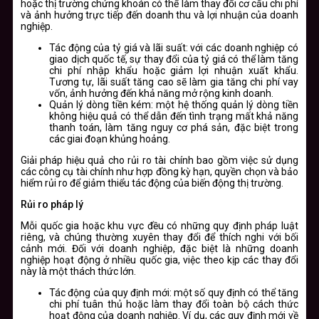
hoặc thị trường chứng khoán có thể làm thay đổi cơ cấu chi phí
và ảnh hưởng trực tiếp đến doanh thu và lợi nhuận của doanh
nghiệp.
Tác động của tỷ giá và lãi suất: với các doanh nghiệp có
giao dịch quốc tế, sự thay đổi của tỷ giá có thể làm tăng
chi phí nhập khẩu hoặc giảm lợi nhuận xuất khẩu.
Tương tự, lãi suất tăng cao sẽ làm gia tăng chi phí vay
vốn, ảnh hưởng đến khả năng mở rộng kinh doanh.
Quản lý dòng tiền kém: một hệ thống quản lý dòng tiền
không hiệu quả có thể dẫn đến tình trạng mất khả năng
thanh toán, làm tăng nguy cơ phá sản, đặc biệt trong
các giai đoạn khủng hoảng.
Giải pháp hiệu quả cho rủi ro tài chính bao gồm việc sử dụng
các công cụ tài chính như hợp đồng kỳ hạn, quyền chọn và bảo
hiểm rủi ro để giảm thiểu tác động của biến động thị trường.
Rủi ro pháp lý
Mỗi quốc gia hoặc khu vực đều có những quy định pháp luật
riêng, và chúng thường xuyên thay đổi để thích nghi với bối
cảnh mới. Đối với doanh nghiệp, đặc biệt là những doanh
nghiệp hoạt động ở nhiều quốc gia, việc theo kịp các thay đổi
này là một thách thức lớn.
Tác động của quy định mới: một số quy định có thể tăng
chi phí tuân thủ hoặc làm thay đổi toàn bộ cách thức
hoạt động của doanh nghiệp. Ví dụ, các quy định mới về