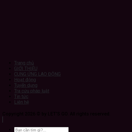
Trang chủ
GIỚI THIỆU
CUNG ỨNG LAO ĐỘNG
Hoạt động
Tuyển dụng
Tra cứu pháp luật
Tin tức
Liên hệ
Copyright 2026 © by LET'S GO. All rights reserved.