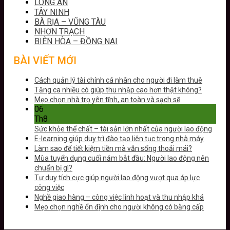
LONG AN
TÂY NINH
BÀ RỊA – VŨNG TÀU
NHƠN TRẠCH
BIÊN HÒA – ĐỒNG NAI
BÀI VIẾT MỚI
Cách quản lý tài chính cá nhân cho người đi làm thuê
Tăng ca nhiều có giúp thu nhập cao hơn thật không?
Mẹo chọn nhà trọ yên tĩnh, an toàn và sạch sẽ
06
Th8
Sức khỏe thể chất – tài sản lớn nhất của người lao động
E-learning giúp duy trì đào tạo liên tục trong nhà máy
Làm sao để tiết kiệm tiền mà vẫn sống thoải mái?
Mùa tuyển dụng cuối năm bắt đầu: Người lao động nên
chuẩn bị gì?
Tư duy tích cực giúp người lao động vượt qua áp lực
công việc
Nghề giao hàng – công việc linh hoạt và thu nhập khá
Mẹo chọn nghề ổn định cho người không có bằng cấp