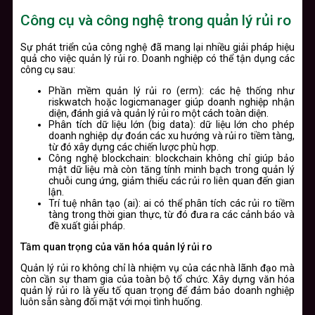
Công cụ và công nghệ trong quản lý rủi ro
Sự phát triển của công nghệ đã mang lại nhiều giải pháp hiệu
quả cho việc quản lý rủi ro. Doanh nghiệp có thể tận dụng các
công cụ sau:
Phần mềm quản lý rủi ro (erm): các hệ thống như
riskwatch hoặc logicmanager giúp doanh nghiệp nhận
diện, đánh giá và quản lý rủi ro một cách toàn diện.
Phân tích dữ liệu lớn (big data): dữ liệu lớn cho phép
doanh nghiệp dự đoán các xu hướng và rủi ro tiềm tàng,
từ đó xây dựng các chiến lược phù hợp.
Công nghệ blockchain: blockchain không chỉ giúp bảo
mật dữ liệu mà còn tăng tính minh bạch trong quản lý
chuỗi cung ứng, giảm thiểu các rủi ro liên quan đến gian
lận.
Trí tuệ nhân tạo (ai): ai có thể phân tích các rủi ro tiềm
tàng trong thời gian thực, từ đó đưa ra các cảnh báo và
đề xuất giải pháp.
Tầm quan trọng của văn hóa quản lý rủi ro
Quản lý rủi ro không chỉ là nhiệm vụ của các nhà lãnh đạo mà
còn cần sự tham gia của toàn bộ tổ chức. Xây dựng văn hóa
quản lý rủi ro là yếu tố quan trọng để đảm bảo doanh nghiệp
luôn sẵn sàng đối mặt với mọi tình huống.