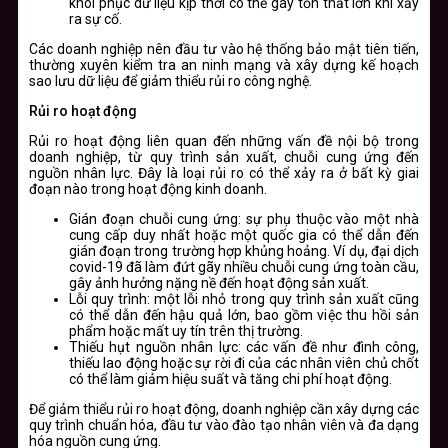
khôi phục dữ liệu kịp thời có thể gây tổn thất lớn khi xảy
ra sự cố.
Các doanh nghiệp nên đầu tư vào hệ thống bảo mật tiên tiến,
thường xuyên kiểm tra an ninh mạng và xây dựng kế hoạch
sao lưu dữ liệu để giảm thiểu rủi ro công nghệ.
Rủi ro hoạt động
Rủi ro hoạt động liên quan đến những vấn đề nội bộ trong
doanh nghiệp, từ quy trình sản xuất, chuỗi cung ứng đến
nguồn nhân lực. Đây là loại rủi ro có thể xảy ra ở bất kỳ giai
đoạn nào trong hoạt động kinh doanh.
Gián đoạn chuỗi cung ứng: sự phụ thuộc vào một nhà
cung cấp duy nhất hoặc một quốc gia có thể dẫn đến
gián đoạn trong trường hợp khủng hoảng. Ví dụ, đại dịch
covid-19 đã làm đứt gãy nhiều chuỗi cung ứng toàn cầu,
gây ảnh hưởng nặng nề đến hoạt động sản xuất.
Lỗi quy trình: một lỗi nhỏ trong quy trình sản xuất cũng
có thể dẫn đến hậu quả lớn, bao gồm việc thu hồi sản
phẩm hoặc mất uy tín trên thị trường.
Thiếu hụt nguồn nhân lực: các vấn đề như đình công,
thiếu lao động hoặc sự rời đi của các nhân viên chủ chốt
có thể làm giảm hiệu suất và tăng chi phí hoạt động.
Để giảm thiểu rủi ro hoạt động, doanh nghiệp cần xây dựng các
quy trình chuẩn hóa, đầu tư vào đào tạo nhân viên và đa dạng
hóa nguồn cung ứng.