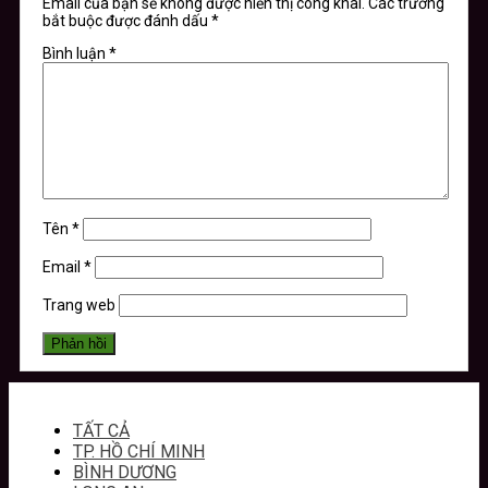
Email của bạn sẽ không được hiển thị công khai.
Các trường
bắt buộc được đánh dấu
*
Bình luận
*
Tên
*
Email
*
Trang web
TẤT CẢ
TP. HỒ CHÍ MINH
BÌNH DƯƠNG