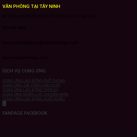
VĂN PHÒNG TẠI TÂY NINH
8B Hà Duy Phiên, Ấp Mới 2, Xã Mỹ Hạnh, Tỉnh Tây Ninh
092 642 3838
hoptacdoanhnghiep@vieclamletsgo.com
www.vieclamletsgo.com
DỊCH VỤ CUNG ỨNG
CUNG ỨNG LAO ĐỘNG PHỔ THÔNG
CUNG ỨNG GIA CÔNG SẢN XUẤT
CUNG ỨNG LAO ĐỘNG THỜI VỤ
CUNG ỨNG NHÂN LỰC CHUYÊN MÔN
CUNG ỨNG LAO ĐỘNG XUẤT KHẨU
FANPAGE FACEBOOK