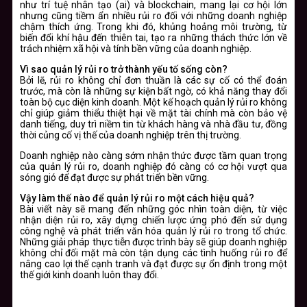
như trí tuệ nhân tạo (ai) và blockchain, mang lại cơ hội lớn
nhưng cũng tiềm ẩn nhiều rủi ro đối với những doanh nghiệp
chậm thích ứng. Trong khi đó, khủng hoảng môi trường, từ
biến đổi khí hậu đến thiên tai, tạo ra những thách thức lớn về
trách nhiệm xã hội và tính bền vững của doanh nghiệp.
Vì sao quản lý rủi ro trở thành yếu tố sống còn?
Bởi lẽ, rủi ro không chỉ đơn thuần là các sự cố có thể đoán
trước, mà còn là những sự kiện bất ngờ, có khả năng thay đổi
toàn bộ cục diện kinh doanh. Một kế hoạch quản lý rủi ro không
chỉ giúp giảm thiểu thiệt hại về mặt tài chính mà còn bảo vệ
danh tiếng, duy trì niềm tin từ khách hàng và nhà đầu tư, đồng
thời củng cố vị thế của doanh nghiệp trên thị trường.
Doanh nghiệp nào càng sớm nhận thức được tầm quan trọng
của quản lý rủi ro, doanh nghiệp đó càng có cơ hội vượt qua
sóng gió để đạt được sự phát triển bền vững.
Vậy làm thế nào để quản lý rủi ro một cách hiệu quả?
Bài viết này sẽ mang đến những góc nhìn toàn diện, từ việc
nhận diện rủi ro, xây dựng chiến lược ứng phó đến sử dụng
công nghệ và phát triển văn hóa quản lý rủi ro trong tổ chức.
Những giải pháp thực tiễn được trình bày sẽ giúp doanh nghiệp
không chỉ đối mặt mà còn tận dụng các tình huống rủi ro để
nâng cao lợi thế cạnh tranh và đạt được sự ổn định trong một
thế giới kinh doanh luôn thay đổi.