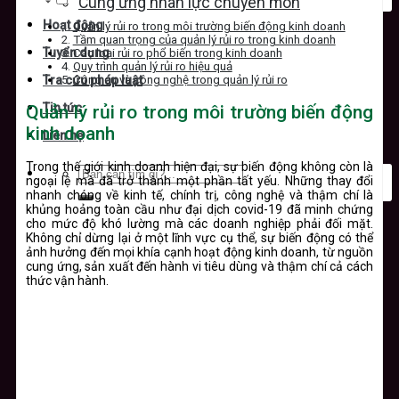
Cung ứng nhân lực chuyên môn
Hoạt động
Quản lý rủi ro trong môi trường biến động kinh doanh
Tầm quan trọng của quản lý rủi ro trong kinh doanh
Tuyển dụng
Các loại rủi ro phổ biến trong kinh doanh
Quy trình quản lý rủi ro hiệu quả
Công cụ và công nghệ trong quản lý rủi ro
Tra cứu pháp luật
Tin tức
Quản lý rủi ro trong môi trường biến động
kinh doanh
Liên hệ
Trong thế giới kinh doanh hiện đại, sự biến động không còn là
ngoại lệ mà đã trở thành một phần tất yếu. Những thay đổi
nhanh chóng về kinh tế, chính trị, công nghệ và thậm chí là
khủng hoảng toàn cầu như đại dịch covid-19 đã minh chứng
cho mức độ khó lường mà các doanh nghiệp phải đối mặt.
Không chỉ dừng lại ở một lĩnh vực cụ thể, sự biến động có thể
ảnh hưởng đến mọi khía cạnh hoạt động kinh doanh, từ nguồn
cung ứng, sản xuất đến hành vi tiêu dùng và thậm chí cả cách
thức vận hành.