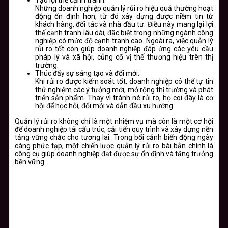
Tạo lợi thế cạnh tranh:
Những doanh nghiệp quản lý rủi ro hiệu quả thường hoạt
động ổn định hơn, từ đó xây dựng được niềm tin từ
khách hàng, đối tác và nhà đầu tư. Điều này mang lại lợi
thế cạnh tranh lâu dài, đặc biệt trong những ngành công
nghiệp có mức độ cạnh tranh cao. Ngoài ra, việc quản lý
rủi ro tốt còn giúp doanh nghiệp đáp ứng các yêu cầu
pháp lý và xã hội, củng cố vị thế thương hiệu trên thị
trường.
Thúc đẩy sự sáng tạo và đổi mới:
Khi rủi ro được kiểm soát tốt, doanh nghiệp có thể tự tin
thử nghiệm các ý tưởng mới, mở rộng thị trường và phát
triển sản phẩm. Thay vì tránh né rủi ro, họ coi đây là cơ
hội để học hỏi, đổi mới và dẫn đầu xu hướng.
Quản lý rủi ro không chỉ là một nhiệm vụ mà còn là một cơ hội
để doanh nghiệp tái cấu trúc, cải tiến quy trình và xây dựng nền
tảng vững chắc cho tương lai. Trong bối cảnh biến động ngày
càng phức tạp, một chiến lược quản lý rủi ro bài bản chính là
công cụ giúp doanh nghiệp đạt được sự ổn định và tăng trưởng
bền vững.