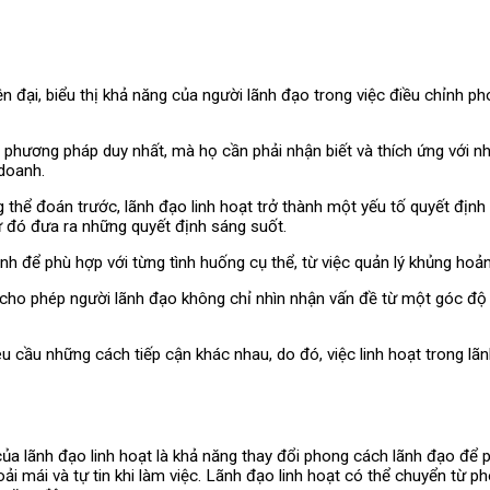
ện đại, biểu thị khả năng của người lãnh đạo trong việc điều chỉnh 
 phương pháp duy nhất, mà họ cần phải nhận biết và thích ứng với nh
 doanh.
g thể đoán trước, lãnh đạo linh hoạt trở thành một yếu tố quyết địn
từ đó đưa ra những quyết định sáng suốt.
nh để phù hợp với từng tình huống cụ thể, từ việc quản lý khủng hoả
 cho phép người lãnh đạo không chỉ nhìn nhận vấn đề từ một góc độ
u cầu những cách tiếp cận khác nhau, do đó, việc linh hoạt trong lã
ủa lãnh đạo linh hoạt là khả năng thay đổi phong cách lãnh đạo để p
ải mái và tự tin khi làm việc. Lãnh đạo linh hoạt có thể chuyển từ 