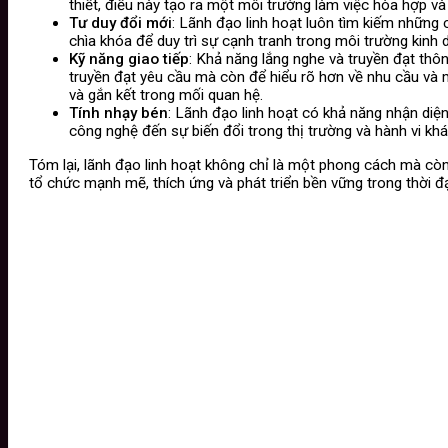
thiết, điều này tạo ra một môi trường làm việc hòa hợp v
Tư duy đổi mới
: Lãnh đạo linh hoạt luôn tìm kiếm những 
chìa khóa để duy trì sự cạnh tranh trong môi trường kinh 
Kỹ năng giao tiếp
: Khả năng lắng nghe và truyền đạt thôn
truyền đạt yêu cầu mà còn để hiểu rõ hơn về nhu cầu và 
và gắn kết trong mối quan hệ.
Tính nhạy bén
: Lãnh đạo linh hoạt có khả năng nhận diệ
công nghệ đến sự biến đổi trong thị trường và hành vi k
Tóm lại, lãnh đạo linh hoạt không chỉ là một phong cách mà còn
tổ chức mạnh mẽ, thích ứng và phát triển bền vững trong thời đạ