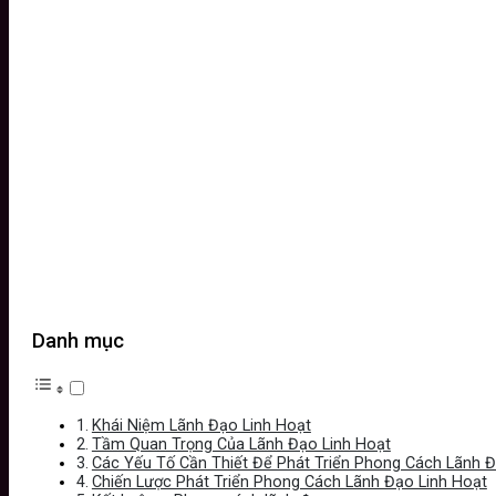
Danh mục
Khái Niệm Lãnh Đạo Linh Hoạt
Tầm Quan Trọng Của Lãnh Đạo Linh Hoạt
Các Yếu Tố Cần Thiết Để Phát Triển Phong Cách Lãnh Đ
Chiến Lược Phát Triển Phong Cách Lãnh Đạo Linh Hoạt