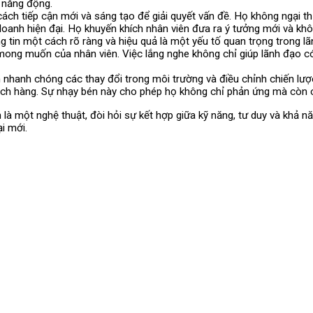
à năng động.
cách tiếp cận mới và sáng tạo để giải quyết vấn đề. Họ không ngại th
doanh hiện đại. Họ khuyến khích nhân viên đưa ra ý tưởng mới và khôn
g tin một cách rõ ràng và hiệu quả là một yếu tố quan trọng trong lã
mong muốn của nhân viên. Việc lắng nghe không chỉ giúp lãnh đạo có
n nhanh chóng các thay đổi trong môi trường và điều chỉnh chiến lượ
hách hàng. Sự nhạy bén này cho phép họ không chỉ phản ứng mà còn c
 là một nghệ thuật, đòi hỏi sự kết hợp giữa kỹ năng, tư duy và khả n
i mới.