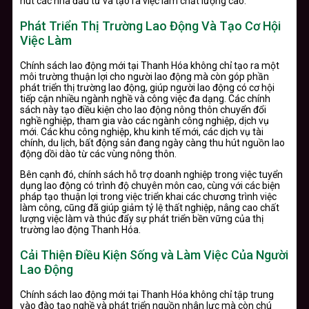
hút các nhà đầu tư và tạo ra việc làm chất lượng cao.
Phát Triển Thị Trường Lao Động Và Tạo Cơ Hội
Việc Làm
Chính sách lao động mới tại Thanh Hóa không chỉ tạo ra một
môi trường thuận lợi cho người lao động mà còn góp phần
phát triển thị trường lao động, giúp người lao động có cơ hội
tiếp cận nhiều ngành nghề và công việc đa dạng. Các chính
sách này tạo điều kiện cho lao động nông thôn chuyển đổi
nghề nghiệp, tham gia vào các ngành công nghiệp, dịch vụ
mới. Các khu công nghiệp, khu kinh tế mới, các dịch vụ tài
chính, du lịch, bất động sản đang ngày càng thu hút nguồn lao
động dồi dào từ các vùng nông thôn.
Bên cạnh đó, chính sách hỗ trợ doanh nghiệp trong việc tuyển
dụng lao động có trình độ chuyên môn cao, cùng với các biện
pháp tạo thuận lợi trong việc triển khai các chương trình việc
làm công, cũng đã giúp giảm tỷ lệ thất nghiệp, nâng cao chất
lượng việc làm và thúc đẩy sự phát triển bền vững của thị
trường lao động Thanh Hóa.
Cải Thiện Điều Kiện Sống và Làm Việc Của Người
Lao Động
Chính sách lao động mới tại Thanh Hóa không chỉ tập trung
vào đào tạo nghề và phát triển nguồn nhân lực mà còn chú