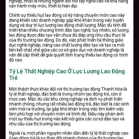
nghiệp, nhất là những ngành đòi hỏi tay nghề cao và khả năng
vận hành máy móc, thiết bị hiện đại.
Chính sự thiếu hụt lao động có kỹ năng chuyên môn cao này
đang khiến các doanh nghiệp gặp khó khăn trong việc tuyển
dụng và duy trì lực lượng lao động chất lượng. Mặc dù tỉnh đã
triển khai nhiều chương trình đào tạo nghề, tuy nhiên, số lượng
lao động được đào tạo vẫn chưa đủ đáp ứng nhu cầu thực tế
của thị trường lao động. Do đó, việc phát triển hệ thống giáo
dục nghề nghiệp, nâng cao chất lượng đào tạo và tạo ra mối
liên kết chặt chẽ giữa các cơ sở giáo dục với doanh nghiệp là
vấn đề cấp thiết để giải quyết tình trạng thiếu lao động có trình
độ cao.
Tỷ Lệ Thất Nghiệp Cao Ở Lực Lượng Lao Động
Trẻ
Một thách thức khác đối với thị trường lao động Thanh Hóa là
tỷ lệ thất nghiệp, đặc biệt là trong nhóm lao động trẻ, còn ở
mức cao. Mặc dù các khu công nghiệp và dịch vụ phát triển
nhanh chóng, nhưng rất nhiều lao động trẻ, đặc biệt là các sinh
viên mới ra trường, lại gặp khó khăn trong việc tìm kiếm việc
làm phù hợp với chuyên môn và trình độ. Điều này phản ánh
một sự thiếu hụt trong việc kết nối giữa các cơ sở đào tạo và
nhu cầu của thị trường lao động.
Ngoài ra, một phần nguyên nhân dẫn đến tỷ lệ thất nghiệp cao
ở lao động trẻ là sự thay đổi nhanh chóng của thị trường lao