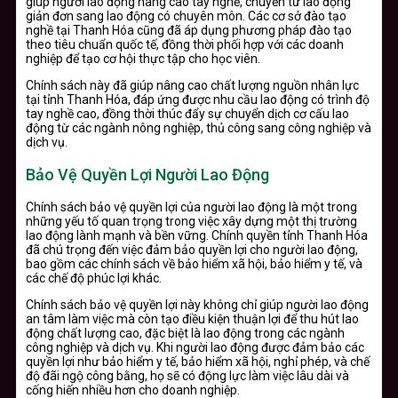
giúp người lao động nâng cao tay nghề, chuyển từ lao động
giản đơn sang lao động có chuyên môn. Các cơ sở đào tạo
nghề tại Thanh Hóa cũng đã áp dụng phương pháp đào tạo
theo tiêu chuẩn quốc tế, đồng thời phối hợp với các doanh
nghiệp để tạo cơ hội thực tập cho học viên.
Chính sách này đã giúp nâng cao chất lượng nguồn nhân lực
tại tỉnh Thanh Hóa, đáp ứng được nhu cầu lao động có trình độ
tay nghề cao, đồng thời thúc đẩy sự chuyển dịch cơ cấu lao
động từ các ngành nông nghiệp, thủ công sang công nghiệp và
dịch vụ.
Bảo Vệ Quyền Lợi Người Lao Động
Chính sách bảo vệ quyền lợi của người lao động là một trong
những yếu tố quan trọng trong việc xây dựng một thị trường
lao động lành mạnh và bền vững. Chính quyền tỉnh Thanh Hóa
đã chú trọng đến việc đảm bảo quyền lợi cho người lao động,
bao gồm các chính sách về bảo hiểm xã hội, bảo hiểm y tế, và
các chế độ phúc lợi khác.
Chính sách bảo vệ quyền lợi này không chỉ giúp người lao động
an tâm làm việc mà còn tạo điều kiện thuận lợi để thu hút lao
động chất lượng cao, đặc biệt là lao động trong các ngành
công nghiệp và dịch vụ. Khi người lao động được đảm bảo các
quyền lợi như bảo hiểm y tế, bảo hiểm xã hội, nghỉ phép, và chế
độ đãi ngộ công bằng, họ sẽ có động lực làm việc lâu dài và
cống hiến nhiều hơn cho doanh nghiệp.