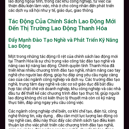
lao động ngoại tỉnh, trong các khu công nghiệp, từ việc cải
thiện điều kiện làm việc, nhà ở cho công nhân đến phát triển
các dịch vụ xã hội như y tế, giáo dục, giao thông.
Tác Động Của Chính Sách Lao Động Mới
Đến Thị Trường Lao Động Thanh Hóa
Đẩy Mạnh Đào Tạo Nghề và Phát Triển Kỹ Năng
Lao Động
Một trong những tác động rõ rệt của chính sách lao động mới
tại Thanh Hóa là sự chú trọng vào công tác đào tạo nghề và
nâng cao kỹ năng lao động. Chính quyền tỉnh Thanh Hóa đã
triển khai nhiều chương trình đào tạo nghề, nhằm nâng cao tay
nghề cho người lao động, giúp họ đáp ứng yêu cầu ngày càng
cao của các ngành công nghiệp và dịch vụ. Các trường đào tạo
nghề, trung tâm dạy nghề và các cơ sở giáo dục đã bắt đầu
hợp tác chặt chẽ với doanh nghiệp, khu công nghiệp và các nhà
đầu tư để thiết kế các chương trình đào tạo thực tế, giúp người
lao động không chỉ có kiến thức lý thuyết mà còn có kỹ năng
thực tiễn, đáp ứng ngay yêu cầu công việc.
Các ngành công nghiệp chế biến, cơ khí chế tạo, điện tử, công
nghệ thông tin, xây dựng… đều cần một lực lượng lao động có
tay nghề cao, điều này thúc đẩy các chính sách tạo điều kiện
thuận lợi cho việc phát triển các chương trình đào tạo nghề,