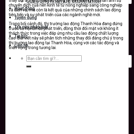
thay đổi trong cơ cấu lao động tại đây không chỉ phản ánh sự
Cung ứng nhân lực chuyên môn
chuyển dịch của nền kinh tế từ nông nghiệp sang công nghiệp
Hoạt động
và dịch vụ, mà còn là kết quả của những chính sách lao động
tiên tiến và sự phát triển của các ngành nghề mới.
Tuyển dụng
Trong bối cảnh đó, thị trường lao động Thanh Hóa đang đứng
Tra cứu pháp luật
trước cơ hội lớn để phát triển, đồng thời đối mặt với không ít
thách thức trong việc đáp ứng nhu cầu lao động chất lượng
Tin tức
cao. Bài viết này sẽ phân tích những thay đổi đáng chú ý trong
thị trường lao động tại Thanh Hóa, cùng với các tác động và
Liên hệ
triển vọng trong tương lai.