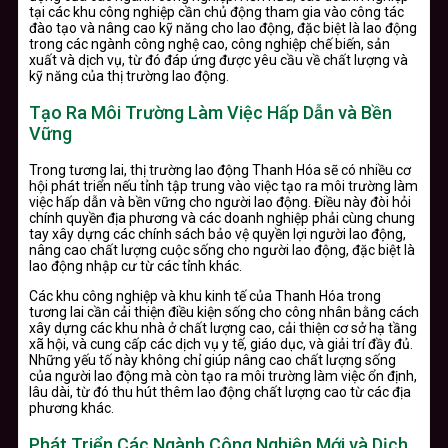
tại các khu công nghiệp cần chủ động tham gia vào công tác
đào tạo và nâng cao kỹ năng cho lao động, đặc biệt là lao động
trong các ngành công nghệ cao, công nghiệp chế biến, sản
xuất và dịch vụ, từ đó đáp ứng được yêu cầu về chất lượng và
kỹ năng của thị trường lao động.
Tạo Ra Môi Trường Làm Việc Hấp Dẫn và Bền
Vững
Trong tương lai, thị trường lao động Thanh Hóa sẽ có nhiều cơ
hội phát triển nếu tỉnh tập trung vào việc tạo ra môi trường làm
việc hấp dẫn và bền vững cho người lao động. Điều này đòi hỏi
chính quyền địa phương và các doanh nghiệp phải cùng chung
tay xây dựng các chính sách bảo vệ quyền lợi người lao động,
nâng cao chất lượng cuộc sống cho người lao động, đặc biệt là
lao động nhập cư từ các tỉnh khác.
Các khu công nghiệp và khu kinh tế của Thanh Hóa trong
tương lai cần cải thiện điều kiện sống cho công nhân bằng cách
xây dựng các khu nhà ở chất lượng cao, cải thiện cơ sở hạ tầng
xã hội, và cung cấp các dịch vụ y tế, giáo dục, và giải trí đầy đủ.
Những yếu tố này không chỉ giúp nâng cao chất lượng sống
của người lao động mà còn tạo ra môi trường làm việc ổn định,
lâu dài, từ đó thu hút thêm lao động chất lượng cao từ các địa
phương khác.
Phát Triển Các Ngành Công Nghiệp Mới và Dịch