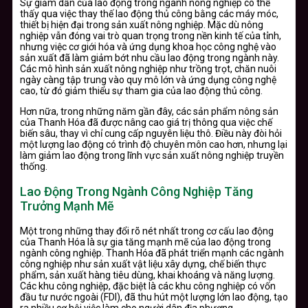
Sự giảm dần của lao động trong ngành nông nghiệp có thể
thấy qua việc thay thế lao động thủ công bằng các máy móc,
thiết bị hiện đại trong sản xuất nông nghiệp. Mặc dù nông
nghiệp vẫn đóng vai trò quan trọng trong nền kinh tế của tỉnh,
nhưng việc cơ giới hóa và ứng dụng khoa học công nghệ vào
sản xuất đã làm giảm bớt nhu cầu lao động trong ngành này.
Các mô hình sản xuất nông nghiệp như trồng trọt, chăn nuôi
ngày càng tập trung vào quy mô lớn và ứng dụng công nghệ
cao, từ đó giảm thiểu sự tham gia của lao động thủ công.
Hơn nữa, trong những năm gần đây, các sản phẩm nông sản
của Thanh Hóa đã được nâng cao giá trị thông qua việc chế
biến sâu, thay vì chỉ cung cấp nguyên liệu thô. Điều này đòi hỏi
một lượng lao động có trình độ chuyên môn cao hơn, nhưng lại
làm giảm lao động trong lĩnh vực sản xuất nông nghiệp truyền
thống.
Lao Động Trong Ngành Công Nghiệp Tăng
Trưởng Mạnh Mẽ
Một trong những thay đổi rõ nét nhất trong cơ cấu lao động
của Thanh Hóa là sự gia tăng mạnh mẽ của lao động trong
ngành công nghiệp. Thanh Hóa đã phát triển mạnh các ngành
công nghiệp như sản xuất vật liệu xây dựng, chế biến thực
phẩm, sản xuất hàng tiêu dùng, khai khoáng và năng lượng.
Các khu công nghiệp, đặc biệt là các khu công nghiệp có vốn
đầu tư nước ngoài (FDI), đã thu hút một lượng lớn lao động, tạo