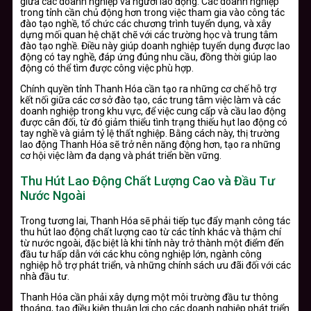
giữa các doanh nghiệp và người lao động. Các doanh nghiệp
trong tỉnh cần chủ động hơn trong việc tham gia vào công tác
đào tạo nghề, tổ chức các chương trình tuyển dụng, và xây
dựng mối quan hệ chặt chẽ với các trường học và trung tâm
đào tạo nghề. Điều này giúp doanh nghiệp tuyển dụng được lao
động có tay nghề, đáp ứng đúng nhu cầu, đồng thời giúp lao
động có thể tìm được công việc phù hợp.
Chính quyền tỉnh Thanh Hóa cần tạo ra những cơ chế hỗ trợ
kết nối giữa các cơ sở đào tạo, các trung tâm việc làm và các
doanh nghiệp trong khu vực, để việc cung cấp và cầu lao động
được cân đối, từ đó giảm thiểu tình trạng thiếu hụt lao động có
tay nghề và giảm tỷ lệ thất nghiệp. Bằng cách này, thị trường
lao động Thanh Hóa sẽ trở nên năng động hơn, tạo ra những
cơ hội việc làm đa dạng và phát triển bền vững.
Thu Hút Lao Động Chất Lượng Cao và Đầu Tư
Nước Ngoài
Trong tương lai, Thanh Hóa sẽ phải tiếp tục đẩy mạnh công tác
thu hút lao động chất lượng cao từ các tỉnh khác và thậm chí
từ nước ngoài, đặc biệt là khi tỉnh này trở thành một điểm đến
đầu tư hấp dẫn với các khu công nghiệp lớn, ngành công
nghiệp hỗ trợ phát triển, và những chính sách ưu đãi đối với các
nhà đầu tư.
Thanh Hóa cần phải xây dựng một môi trường đầu tư thông
thoáng, tạo điều kiện thuận lợi cho các doanh nghiệp phát triển