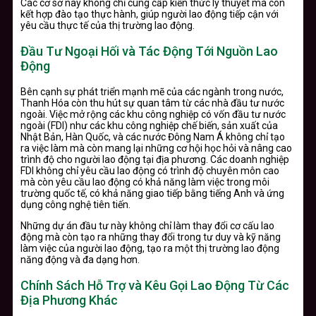
Các cơ sở này không chỉ cung cấp kiến thức lý thuyết mà còn
kết hợp đào tạo thực hành, giúp người lao động tiếp cận với
yêu cầu thực tế của thị trường lao động.
Đầu Tư Ngoại Hối và Tác Động Tới Nguồn Lao
Động
Bên cạnh sự phát triển mạnh mẽ của các ngành trong nước,
Thanh Hóa còn thu hút sự quan tâm từ các nhà đầu tư nước
ngoài. Việc mở rộng các khu công nghiệp có vốn đầu tư nước
ngoài (FDI) như các khu công nghiệp chế biến, sản xuất của
Nhật Bản, Hàn Quốc, và các nước Đông Nam Á không chỉ tạo
ra việc làm mà còn mang lại những cơ hội học hỏi và nâng cao
trình độ cho người lao động tại địa phương. Các doanh nghiệp
FDI không chỉ yêu cầu lao động có trình độ chuyên môn cao
mà còn yêu cầu lao động có khả năng làm việc trong môi
trường quốc tế, có khả năng giao tiếp bằng tiếng Anh và ứng
dụng công nghệ tiên tiến.
Những dự án đầu tư này không chỉ làm thay đổi cơ cấu lao
động mà còn tạo ra những thay đổi trong tư duy và kỹ năng
làm việc của người lao động, tạo ra một thị trường lao động
năng động và đa dạng hơn.
Chính Sách Hỗ Trợ và Kêu Gọi Lao Động Từ Các
Địa Phương Khác