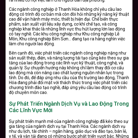
ra nhiều cơ hội việc làm cho người dân địa phương.
Các ngành công nghiệp ở Thanh Hóa không chỉ yêu cầu lao
động có trình độ cơ bản mà còn đòi hỏi những kỹ năng kỹ thuật
cao để vận hành máy móc, thiết bị hiện đại. Chế biến thực
phẩm, sản xuất vật liệu xây dựng, cơ khí chế tạo, và công
nghiệp khai thác là những lĩnh vực thu hút lượng lớn lao động
có tay nghề. Các khu công nghiệp như Khu công nghiệp Lễ
Môn, Khu công nghiệp Bỉm Sơn… đang tạo ra hàng nghìn việc
làm cho người lao động.
Bên cạnh đó, việc phát triển các ngành công nghiệp nặng như
sản xuất thép, điện, và năng lượng tái tạo cũng kéo theo sự gia
tăng của lao động trong các lĩnh vực kỹ thuật, công nghệ, và
quản lý. Sự chuyển hướng này không chỉ làm thay đổi cơ cấu
lao động mà còn nâng cao chất lượng nguồn nhân lực trong
tỉnh. Do đó, để đáp ứng nhu cầu của thị trường lao động, Thanh
Hóa đang phải đối mặt với thách thức trong việc phát triển các
chương trình đào tạo nghề, đáp ứng yêu cầu lao động có trình
độ chuyên môn cao.
Sự Phát Triển Ngành Dịch Vụ và Lao Động Trong
Các Lĩnh Vực Mới
Sự phát triển mạnh mẽ của ngành công nghiệp đã kéo theo sự
gia tăng của ngành dịch vụ tại Thanh Hóa. Các ngành dịch vụ
như du lịch, tài chính – ngân hàng, giáo dục và đào tạo, bán lẻ,
y tế, và vận tải đang có những bước phát triển vượt bậc. Những