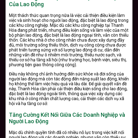
Của Lao Động
Một thách thức quan trọng nữa là việc cải thiện điều kiện làm
việc và sinh hoạt cho người lao động, đặc biệt là lao động trong
các khu công nghiệp. Mặc dù các khu công nghiệp tại Thanh
Hóa đang phát triển, nhưng điều kiện sống và làm việc của một
bộ phận lao động, đặc biệt là lao động ngoại tỉnh, vẫn còn thiếu
thốn. Các khu nhà ở cho công nhân chưa được xây dựng đầy
đủ, môi trường sống thiếu thốn, dịch vụ công cộng chưa được
phát triển tương xứng với số lượng lao động di cư, dẫn đến
những vấn đề như ô nhiễm môi trường, thiếu nước sạch, và
thiếu cơ sở hạ tầng xã hội (như trường học, bệnh viện, siêu thị,
phương tiện giao thông công cộng).
Điều này không chỉ ảnh hưởng đến sức khỏe và đời sống của
người lao động mà còn tác động đến năng suất lao động, khiến
họ không thể làm việc hiệu quả và lâu dài. Để giải quyết vấn đề
này, Thanh Hóa cần phải cải thiện điều kiện sống cho lao động,
đặc biệt là lao động ngoài tỉnh, thông qua việc xây dựng các
khu nhà ở công nhân chất lượng cao, cải thiện các dịch vụ xã
hội và hạ tầng cơ sở.
Tăng Cường Kết Nối Giữa Các Doanh Nghiệp và
Người Lao Động
Mặc dù chính quyền tỉnh đã có nhiều nỗ lực trong việc kết nối
người lao động với các doanh nghiệp, nhưng vẫn còn thiếu sự