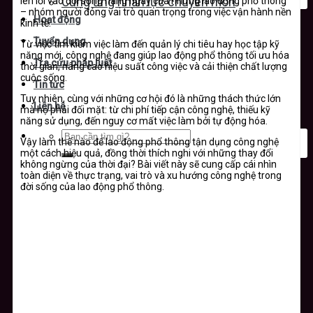
len lỏi vào đời sống hàng ngày của những lao động phổ thông
Cung ứng nhân lực chuyên môn
– nhóm người đóng vai trò quan trọng trong việc vận hành nền
Hoạt động
kinh tế.
Tuyển dụng
Từ việc tìm kiếm việc làm đến quản lý chi tiêu hay học tập kỹ
năng mới, công nghệ đang giúp lao động phổ thông tối ưu hóa
Tra cứu pháp luật
thời gian, nâng cao hiệu suất công việc và cải thiện chất lượng
cuộc sống.
Tin tức
Tuy nhiên, cùng với những cơ hội đó là những thách thức lớn
Liên hệ
mà họ phải đối mặt: từ chi phí tiếp cận công nghệ, thiếu kỹ
năng sử dụng, đến nguy cơ mất việc làm bởi tự động hóa.
Vậy làm thế nào để lao động phổ thông tận dụng công nghệ
một cách hiệu quả, đồng thời thích nghi với những thay đổi
không ngừng của thời đại? Bài viết này sẽ cung cấp cái nhìn
toàn diện về thực trạng, vai trò và xu hướng công nghệ trong
đời sống của lao động phổ thông.