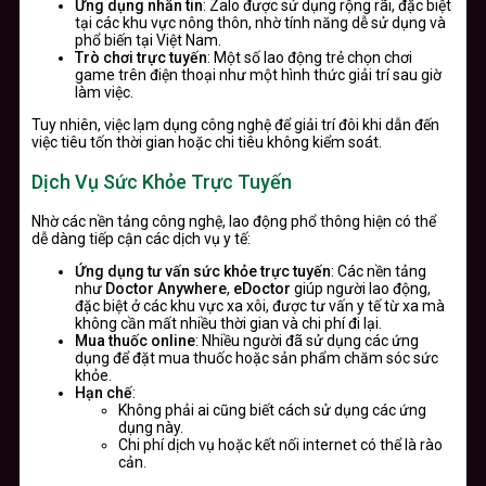
Ứng dụng nhắn tin
: Zalo được sử dụng rộng rãi, đặc biệt
tại các khu vực nông thôn, nhờ tính năng dễ sử dụng và
phổ biến tại Việt Nam.
Trò chơi trực tuyến
: Một số lao động trẻ chọn chơi
game trên điện thoại như một hình thức giải trí sau giờ
làm việc.
Tuy nhiên, việc lạm dụng công nghệ để giải trí đôi khi dẫn đến
việc tiêu tốn thời gian hoặc chi tiêu không kiểm soát.
Dịch Vụ Sức Khỏe Trực Tuyến
Nhờ các nền tảng công nghệ, lao động phổ thông hiện có thể
dễ dàng tiếp cận các dịch vụ y tế:
Ứng dụng tư vấn sức khỏe trực tuyến
: Các nền tảng
như
Doctor Anywhere
,
eDoctor
giúp người lao động,
đặc biệt ở các khu vực xa xôi, được tư vấn y tế từ xa mà
không cần mất nhiều thời gian và chi phí đi lại.
Mua thuốc online
: Nhiều người đã sử dụng các ứng
dụng để đặt mua thuốc hoặc sản phẩm chăm sóc sức
khỏe.
Hạn chế
:
Không phải ai cũng biết cách sử dụng các ứng
dụng này.
Chi phí dịch vụ hoặc kết nối internet có thể là rào
cản.