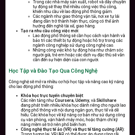
Trong các nhà máy sản xuất, robot và dây chuyền
tự động sẽ thay thế nhiều công việc thủ công,
khiến nhu cầu về lao động phổ thông giảm.
Các ngành như giao thông vận tải, nơi xe tự lái
đang dần trở thành hiện thực, cũng có thể ảnh
hưởng đến nghề tài xế, giao hàng.
Tạo ra nhu cầu công việc mới
:
Lao động phổ thông sẽ cần học cách vận hành và
bảo trì các thiết bị tự động hoặc hỗ trợ trong các
ngành công nghiệp sử dụng công nghệ cao.
Những công việc khó tự động hóa như chăm sóc
người già, trẻ em hoặc các dịch vụ đặc thù sẽ vẫn
cần đến sự hiện diện của con người.
Học Tập và Đào Tạo Qua Công Nghệ
Công nghệ sẽ mở ra nhiều cơ hội học tập và nâng cao kỹ năng
cho lao động phổ thông:
Khóa học trực tuyến chuyên biệt
:
Các nền tảng như
Coursera
,
Udemy
, và
Skillshare
đang phát triển nhiều khóa học dành riêng cho người lao
động phổ thông với nội dung ngắn gọn, thực tế và dễ
hiểu. Các khóa học về kỹ năng cơ bản như sử dụng công
cụ văn phòng, vận hành máy móc, hoặc thậm chí kỹ
năng mềm sẽ trở nên phổ biến hơn.
Công nghệ thực tế ảo (VR) và thực tế tăng cường (AR)
:
Trong tương lai, VR/AR có thể được áp dụng rộng rãi