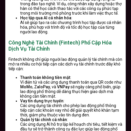
trong đào tạo nghề. Ví dụ, công nhân xây dựng hoặc thợ
hàn có thể học cách thao tác với các công cụ phức tạp
trong môi trường mô phỏng trước khi làm việc thực tế.
Học tập qua AI cá nhân hóa
:
AI sẽ giúp tạo ra các chương trình học tập được cá nhân
hóa, phù hợp với trình độ và tốc độ học tập của từng
người lao động.
Công Nghệ Tài Chính (Fintech) Phổ Cập Hóa
Dịch Vụ Tài Chính
Fintech không chỉ giúp người lao động quản lý tài chính mà còn
mở ra nhiều cơ hội tiếp cận các dịch vụ tài chính trước đây khó
tiếp cận:
Thanh toán không tiền mặt
:
Ví điện tử và các ứng dụng thanh toán qua QR code như
MoMo
,
ZaloPay
, và
VNPay
sẽ ngày càng phổ biến, giúp
lao động phổ thông dễ dàng thực hiện giao dịch mà
không cần tiền mặt.
Vay tín dụng trực tuyến
:
Các ứng dụng tài chính cho phép lao động phổ thông
tiếp cận các khoản vay nhỏ để giải quyết khó khăn tạm
thời, giảm phụ thuộc vào tín dụng đen.
Quản lý tài chính cá nhân
:
Các ứng dụng AI hỗ trợ lập kế hoạch chi tiêu, tiết kiệm và
đầu tư sẽ trở thành công cụ đắc lực giúp lao động phổ