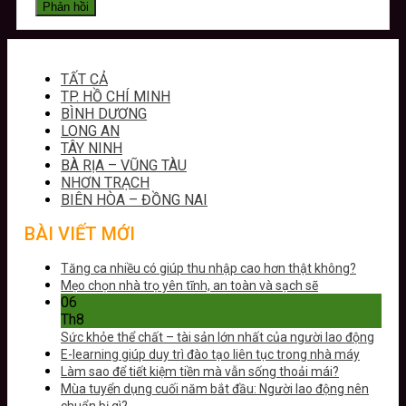
TẤT CẢ
TP. HỒ CHÍ MINH
BÌNH DƯƠNG
LONG AN
TÂY NINH
BÀ RỊA – VŨNG TÀU
NHƠN TRẠCH
BIÊN HÒA – ĐỒNG NAI
BÀI VIẾT MỚI
Tăng ca nhiều có giúp thu nhập cao hơn thật không?
Mẹo chọn nhà trọ yên tĩnh, an toàn và sạch sẽ
06
Th8
Sức khỏe thể chất – tài sản lớn nhất của người lao động
E-learning giúp duy trì đào tạo liên tục trong nhà máy
Làm sao để tiết kiệm tiền mà vẫn sống thoải mái?
Mùa tuyển dụng cuối năm bắt đầu: Người lao động nên