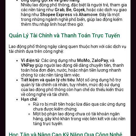
Ứng dụng gọi xe và giao hàng
:
Nhiều lao động phổ thông, đặc biệt là người trẻ, tham gia
các nền tảng như
Grab
,
Be
,
Gojek
, hoặc các dịch vụ giao
hàng như
Shopee Express
và
Ahamove
. Đây là một
trong những ngành nghề phổ biến, giúp lao động kiếm
thêm thu nhập linh hoạt theo giờ.
Quản Lý Tài Chính và Thanh Toán Trực Tuyến
Lao động phổ thông ngày càng quen thuộc hơn với các dịch vụ
tài chính dựa trên công nghệ:
Ví điện tử
: Các ứng dụng như
MoMo
,
ZaloPay
, và
VNPay
giúp người lao động dễ dàng chuyển tiền, thanh
toán hóa đơn điện, nước, hoặc nhận tiền lương nhanh
chóng từ các nền tảng làm việc.
Tiết kiệm và quản lý chi tiêu
: Một số ứng dụng hỗ trợ
quản lý tài chính cá nhân, tuy nhiên, mức độ sử dụng
của lao động phổ thông còn hạn chế do thiếu kiến thức
về công nghệ và tài chính.
Hạn chế
:
Rủi ro bị mất tiền hoặc lừa đảo qua các ứng dụng
chưa được kiểm chứng.
Một bộ phận lao động chưa có tài khoản ngân
hàng, gây khó khăn trong việc liên kết với các nền
tảng trực tuyến.
Học Tập và Nâng Cao Kỹ Năng Qua Công Nghệ