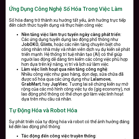
Ứng Dụng Công Nghệ Số Hóa Trong Việc Làm
Số hóa đang trở thành xu hướng tất yếu, ảnh hưởng trực tiếp
đến cách thức tuyển dụng và thực hiện công việc:
Nền tảng việc làm trực tuyến ngày càng phát triển
:
Các ứng dụng tuyển dụng lao động phổ thông như
JobOKO
,
Glints
, hoặc các nền tảng chuyên biệt cho
công nhân nhà máy và nhân viên dịch vụ dự kiến sẽ phát
triển mạnh. Hệ thống trí tuệ nhân tạo (AI) có thể giúp
người lao động dễ dàng tìm kiếm các công việc phù hợp
hơn dựa trên kỹ năng, vị trí và lịch sử làm việc.
Làm việc linh hoạt qua nền tảng công nghệ
:
Nhiều công việc như giao hàng, dọn dẹp, sửa chữa đã
được số hóa qua các ứng dụng như
Lalamove
,
GrabMart
, hay
JupViec
. Tương lai sẽ chứng kiến sự mở
rộng của các mô hình công việc tự do (gig economy), nơi
lao động phổ thông có thể chọn giờ làm việc linh hoạt
dựa trên nhu cầu cá nhân.
Tự Động Hóa và Robot Hóa
Sự phát triển của tự động hóa và robot có thể ảnh hưởng đáng
kể đến lao động phổ thông:
Tác động đến công việc truyền thống
: