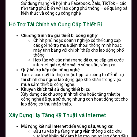
Sử dụng mạng xã hội như Facebook, Zalo, TikTok – các
nền tảng phổ biến với lao động phổ thông – để quảng bá
kiến thức và công cụ công nghệ.
Hỗ Trợ Tài Chính và Cung Cấp Thiết Bị
Chương trình trợ giá thiết bị công nghệ
:
Chính phủ hoặc doanh nghiệp có thể cung cấp
các gói hỗ trợ mua điện thoại thông minh hoặc
máy tính bảng với chi phí thấp cho lao động phổ
thông.
Hợp tác với các nhà mạng để cung cấp gói cước
internet giá rẻ, đặc biệt ở vùng sâu, vùng xa.
Quỹ hỗ trợ tiếp cận công nghệ
:
Tạo ra các quỹ từ thiện hoặc hợp tác công tư để hỗ trợ
tài chính cho người lao động gặp khó khăn trong việc
mua sắm thiết bị công nghệ.
Khuyến khích tái sử dụng thiết bị cũ
:
Xây dựng các chương trình tái chế hoặc tặng thiết bị
công nghệ đã qua sử dụng nhưng còn hoạt động tốt cho
lao động có thu nhập thấp.
Xây Dựng Hạ Tầng Kỹ Thuật và Internet
Mở rộng kết nối internet đến vùng sâu, vùng xa
:
Đầu tư vào hạ tầng mạng viễn thông ở các khu
vực khó khăn để đảm bảo mọi người lao động đều