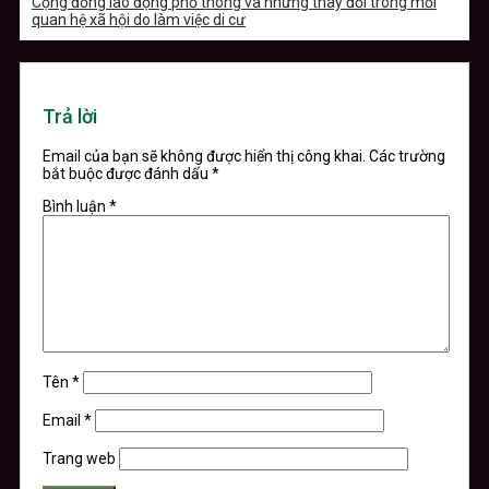
Cộng đồng lao động phổ thông và những thay đổi trong mối
quan hệ xã hội do làm việc di cư
Trả lời
Email của bạn sẽ không được hiển thị công khai.
Các trường
bắt buộc được đánh dấu
*
Bình luận
*
Tên
*
Email
*
Trang web