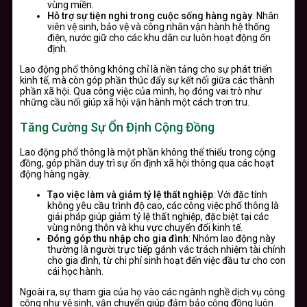
vùng miền.
Hỗ trợ sự tiện nghi trong cuộc sống hàng ngày
: Nhân
viên vệ sinh, bảo vệ và công nhân vận hành hệ thống
điện, nước giữ cho các khu dân cư luôn hoạt động ổn
định.
Lao động phổ thông không chỉ là nền tảng cho sự phát triển
kinh tế, mà còn góp phần thúc đẩy sự kết nối giữa các thành
phần xã hội. Qua công việc của mình, họ đóng vai trò như
những cầu nối giúp xã hội vận hành một cách trơn tru.
Tăng Cường Sự Ổn Định Cộng Đồng
Lao động phổ thông là một phần không thể thiếu trong cộng
đồng, góp phần duy trì sự ổn định xã hội thông qua các hoạt
động hàng ngày.
Tạo việc làm và giảm tỷ lệ thất nghiệp
: Với đặc tính
không yêu cầu trình độ cao, các công việc phổ thông là
giải pháp giúp giảm tỷ lệ thất nghiệp, đặc biệt tại các
vùng nông thôn và khu vực chuyển đổi kinh tế.
Đóng góp thu nhập cho gia đình
: Nhóm lao động này
thường là người trực tiếp gánh vác trách nhiệm tài chính
cho gia đình, từ chi phí sinh hoạt đến việc đầu tư cho con
cái học hành.
Ngoài ra, sự tham gia của họ vào các ngành nghề dịch vụ công
cộng như vệ sinh, vận chuyển giúp đảm bảo cộng đồng luôn