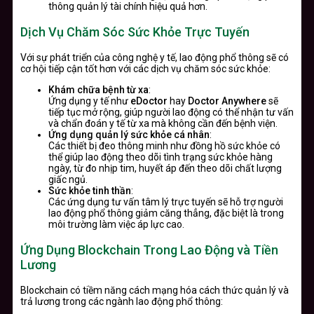
thông quản lý tài chính hiệu quả hơn.
Dịch Vụ Chăm Sóc Sức Khỏe Trực Tuyến
Với sự phát triển của công nghệ y tế, lao động phổ thông sẽ có
cơ hội tiếp cận tốt hơn với các dịch vụ chăm sóc sức khỏe:
Khám chữa bệnh từ xa
:
Ứng dụng y tế như
eDoctor
hay
Doctor Anywhere
sẽ
tiếp tục mở rộng, giúp người lao động có thể nhận tư vấn
và chẩn đoán y tế từ xa mà không cần đến bệnh viện.
Ứng dụng quản lý sức khỏe cá nhân
:
Các thiết bị đeo thông minh như đồng hồ sức khỏe có
thể giúp lao động theo dõi tình trạng sức khỏe hàng
ngày, từ đo nhịp tim, huyết áp đến theo dõi chất lượng
giấc ngủ.
Sức khỏe tinh thần
:
Các ứng dụng tư vấn tâm lý trực tuyến sẽ hỗ trợ người
lao động phổ thông giảm căng thẳng, đặc biệt là trong
môi trường làm việc áp lực cao.
Ứng Dụng Blockchain Trong Lao Động và Tiền
Lương
Blockchain có tiềm năng cách mạng hóa cách thức quản lý và
trả lương trong các ngành lao động phổ thông: