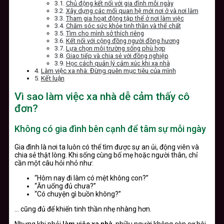
Chủ động kết nối với gia đình mỗi ngày
Xây dựng các mối quan hệ mới nơi ở và nơi làm
Tham gia hoạt động tập thể ở nơi làm việc
Chăm sóc sức khỏe tinh thần và thể chất
Tìm cho mình sở thích riêng
Kết nối với cộng đồng người đồng hương
Lựa chọn môi trường sống phù hợp
Giao tiếp và chia sẻ với đồng nghiệp
Học cách quản lý cảm xúc khi xa nhà
Làm việc xa nhà: Đừng quên mục tiêu của mình
Kết luận
Vì sao làm việc xa nhà dễ cảm thấy cô
đơn?
Không có gia đình bên cạnh để tâm sự mỗi ngày
Gia đình là nơi ta luôn có thể tìm được sự an ủi, động viên và
chia sẻ thật lòng. Khi sống cùng bố mẹ hoặc người thân, chỉ
cần một câu hỏi nhỏ như:
“Hôm nay đi làm có mệt không con?”
“Ăn uống đủ chưa?”
“Có chuyện gì buồn không?”
… cũng đủ để khiến tinh thần nhẹ nhàng hơn.
Nhưng khi phải
làm việc xa nhà
, nhiều người không còn cơ hội