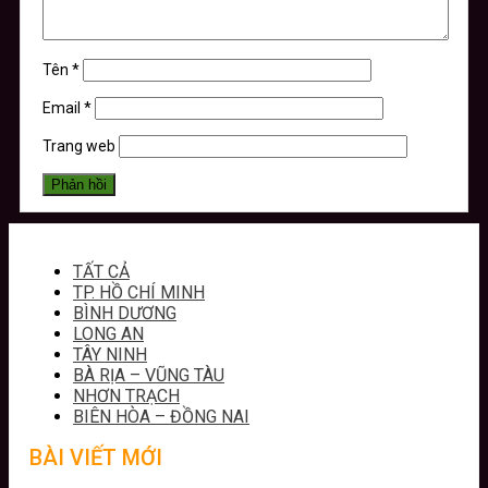
Tên
*
Email
*
Trang web
TẤT CẢ
TP. HỒ CHÍ MINH
BÌNH DƯƠNG
LONG AN
TÂY NINH
BÀ RỊA – VŨNG TÀU
NHƠN TRẠCH
BIÊN HÒA – ĐỒNG NAI
BÀI VIẾT MỚI