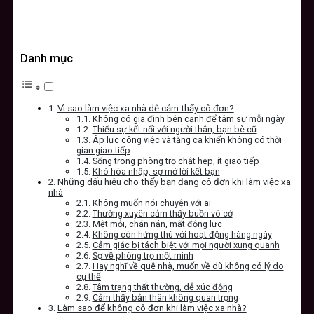
Danh mục
Vì sao làm việc xa nhà dễ cảm thấy cô đơn?
Không có gia đình bên cạnh để tâm sự mỗi ngày
Thiếu sự kết nối với người thân, bạn bè cũ
Áp lực công việc và tăng ca khiến không có thời
gian giao tiếp
Sống trong phòng trọ chật hẹp, ít giao tiếp
Khó hòa nhập, sợ mở lời kết bạn
Những dấu hiệu cho thấy bạn đang cô đơn khi làm việc xa
nhà
Không muốn nói chuyện với ai
Thường xuyên cảm thấy buồn vô cớ
Mệt mỏi, chán nản, mất động lực
Không còn hứng thú với hoạt động hàng ngày
Cảm giác bị tách biệt với mọi người xung quanh
Sợ về phòng trọ một mình
Hay nghĩ về quê nhà, muốn về dù không có lý do
cụ thể
Tâm trạng thất thường, dễ xúc động
Cảm thấy bản thân không quan trọng
Làm sao để không cô đơn khi làm việc xa nhà?