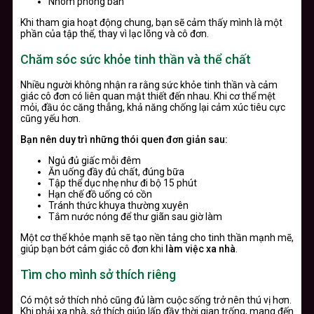
Nhóm phòng ban
Khi tham gia hoạt động chung, bạn sẽ cảm thấy mình là một
phần của tập thể, thay vì lạc lõng và cô đơn.
Chăm sóc sức khỏe tinh thần và thể chất
Nhiều người không nhận ra rằng sức khỏe tinh thần và cảm
giác cô đơn có liên quan mật thiết đến nhau. Khi cơ thể mệt
mỏi, đầu óc căng thẳng, khả năng chống lại cảm xúc tiêu cực
cũng yếu hơn.
Bạn nên duy trì những thói quen đơn giản sau:
Ngủ đủ giấc mỗi đêm
Ăn uống đầy đủ chất, đúng bữa
Tập thể dục nhẹ như đi bộ 15 phút
Hạn chế đồ uống có cồn
Tránh thức khuya thường xuyên
Tắm nước nóng để thư giãn sau giờ làm
Một cơ thể khỏe mạnh sẽ tạo nền tảng cho tinh thần mạnh mẽ,
giúp bạn bớt cảm giác cô đơn khi
làm việc xa nhà
.
Tìm cho mình sở thích riêng
Có một sở thích nhỏ cũng đủ làm cuộc sống trở nên thú vị hơn.
Khi phải xa nhà, sở thích giúp lấp đầy thời gian trống, mang đến