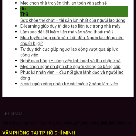
Mẹo chọn nhà trọ yên tĩnh, an toàn và sạch sẽ
06
Th8
Sức khỏe thể chất – tài sản lớn nhất của người lao động
E-learning giúp duy trì đào tạo liên tục trong nhà máy
Làm sao để tiết kiệm tiền mà vẫn sống thoải mái?
Mùa tuyển dụng cuối năm bắt đầu: Người lao động nên
chuẩn bị gì?
Tư duy tích cực giúp người lao động vượt qua áp lực
công việc
Nghề giao hàng – công việc linh hoạt và thu nhập khá
Mẹo chọn nghề ổn định cho người không có bằng cấp
Phúc lợi nhân viên – cầu nối giữa lãnh đạo và người lao
động
5 cách giúp công nhân trẻ cải thiện kỹ năng làm việc
LET'S GO
Địa chỉ:
273 Bùi Văn Hòa, Tổ 5, Khu phố 6, phường Long Bình, tỉnh Đồng Nai
VĂN PHÒNG TẠI TP. HỒ CHÍ MINH