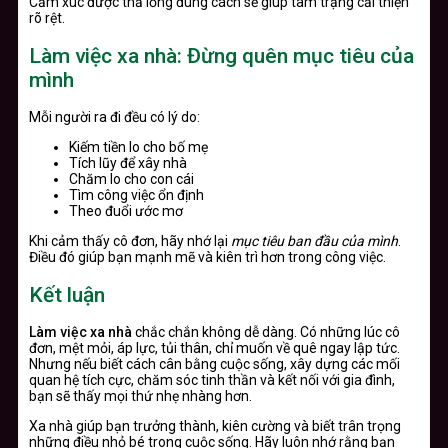
Cảm xúc được thả lỏng đúng cách sẽ giúp tâm trạng cải thiện
rõ rệt.
Làm việc xa nhà: Đừng quên mục tiêu của
mình
Mỗi người ra đi đều có lý do:
Kiếm tiền lo cho bố mẹ
Tích lũy để xây nhà
Chăm lo cho con cái
Tìm công việc ổn định
Theo đuổi ước mơ
Khi cảm thấy cô đơn, hãy nhớ lại
mục tiêu ban đầu của mình
.
Điều đó giúp bạn mạnh mẽ và kiên trì hơn trong công việc.
Kết luận
Làm việc xa nhà
chắc chắn không dễ dàng. Có những lúc cô
đơn, mệt mỏi, áp lực, tủi thân, chỉ muốn về quê ngay lập tức.
Nhưng nếu biết cách cân bằng cuộc sống, xây dựng các mối
quan hệ tích cực, chăm sóc tinh thần và kết nối với gia đình,
bạn sẽ thấy mọi thứ nhẹ nhàng hơn.
Xa nhà giúp bạn trưởng thành, kiên cường và biết trân trọng
những điều nhỏ bé trong cuộc sống. Hãy luôn nhớ rằng bạn