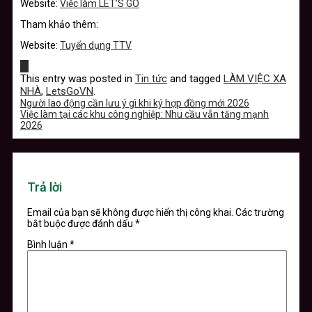
Website:
Việc làm LET’S GO
Tham khảo thêm:
Website:
Tuyển dụng TTV
This entry was posted in
Tin tức
and tagged
LÀM VIỆC XA
NHÀ
,
LetsGoVN
.
Người lao động cần lưu ý gì khi ký hợp đồng mới 2026
Việc làm tại các khu công nghiệp: Nhu cầu vẫn tăng mạnh
2026
Trả lời
Email của bạn sẽ không được hiển thị công khai.
Các trường
bắt buộc được đánh dấu
*
Bình luận
*