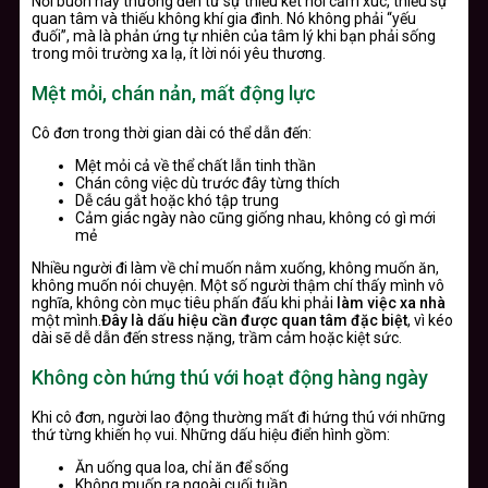
Nỗi buồn này thường đến từ sự thiếu kết nối cảm xúc, thiếu sự
quan tâm và thiếu không khí gia đình. Nó không phải “yếu
đuối”, mà là phản ứng tự nhiên của tâm lý khi bạn phải sống
trong môi trường xa lạ, ít lời nói yêu thương.
Mệt mỏi, chán nản, mất động lực
Cô đơn trong thời gian dài có thể dẫn đến:
Mệt mỏi cả về thể chất lẫn tinh thần
Chán công việc dù trước đây từng thích
Dễ cáu gắt hoặc khó tập trung
Cảm giác ngày nào cũng giống nhau, không có gì mới
mẻ
Nhiều người đi làm về chỉ muốn nằm xuống, không muốn ăn,
không muốn nói chuyện. Một số người thậm chí thấy mình vô
nghĩa, không còn mục tiêu phấn đấu khi phải
làm việc xa nhà
một mình.
Đây là dấu hiệu cần được quan tâm đặc biệt
, vì kéo
dài sẽ dễ dẫn đến stress nặng, trầm cảm hoặc kiệt sức.
Không còn hứng thú với hoạt động hàng ngày
Khi cô đơn, người lao động thường mất đi hứng thú với những
thứ từng khiến họ vui. Những dấu hiệu điển hình gồm:
Ăn uống qua loa, chỉ ăn để sống
Không muốn ra ngoài cuối tuần