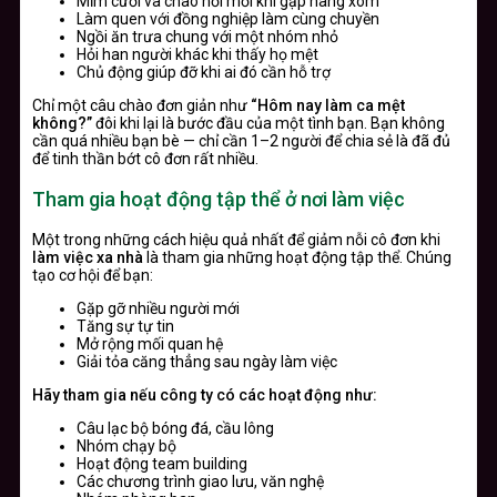
Mỉm cười và chào hỏi mỗi khi gặp hàng xóm
Làm quen với đồng nghiệp làm cùng chuyền
Ngồi ăn trưa chung với một nhóm nhỏ
Hỏi han người khác khi thấy họ mệt
Chủ động giúp đỡ khi ai đó cần hỗ trợ
Chỉ một câu chào đơn giản như
“Hôm nay làm ca mệt
không?”
đôi khi lại là bước đầu của một tình bạn. Bạn không
cần quá nhiều bạn bè — chỉ cần 1–2 người để chia sẻ là đã đủ
để tinh thần bớt cô đơn rất nhiều.
Tham gia hoạt động tập thể ở nơi làm việc
Một trong những cách hiệu quả nhất để giảm nỗi cô đơn khi
làm việc xa nhà
là tham gia những hoạt động tập thể. Chúng
tạo cơ hội để bạn:
Gặp gỡ nhiều người mới
Tăng sự tự tin
Mở rộng mối quan hệ
Giải tỏa căng thẳng sau ngày làm việc
Hãy tham gia nếu công ty có các hoạt động như:
Câu lạc bộ bóng đá, cầu lông
Nhóm chạy bộ
Hoạt động team building
Các chương trình giao lưu, văn nghệ