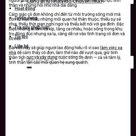
người phải đối mặt với cảm giác cô đơn, tủi thân, áp lực tinh
Cung ứng nhân lực chuyên môn
thần và những nỗi nhớ nhà dai dẳng.
Hoạt động
Cảm giác cô đơn không chỉ đến từ môi trường sống mới mà
Tuyển dụng
còn từ việc thiếu những mối quan hệ thân thuộc, thiếu sự sẻ
chia, thiếu thời gian nghỉ ngơi và thiếu kết nối với gia đình. Đặc
Tra cứu pháp luật
biệt, những ai làm ca kíp, tăng ca nhiều, hoặc sống trong khu
trọ đông đúc nhưng xa lạ, càng dễ rơi vào tình trạng cô đơn và
Tin tức
stress.
Liên hệ
Bài viết này sẽ giúp người lao động hiểu rõ vì sao
làm việc xa
nhà
dễ cảm thấy cô đơn, làm thế nào để vượt qua, giữ tinh
thần tích cực và xây dựng cuộc sống ổn định — cả về tâm lý,
tinh thần lẫn các mối quan hệ xung quanh.