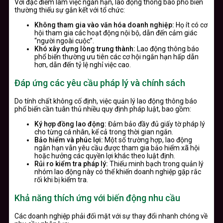
Với đặc điểm làm việc ngắn hạn, lao động thông báo phổ biến
thường thiếu sự gắn kết với tổ chức:
Không tham gia vào văn hóa doanh nghiệp:
Họ ít có cơ
hội tham gia các hoạt động nội bộ, dẫn đến cảm giác
“người ngoài cuộc”.
Khó xây dựng lòng trung thành:
Lao động thông báo
phổ biến thường ưu tiên các cơ hội ngắn hạn hấp dẫn
hơn, dẫn đến tỷ lệ nghỉ việc cao.
Đáp ứng các yêu cầu pháp lý và chính sách
Do tính chất không cố định, việc quản lý lao động thông báo
phổ biến cần tuân thủ nhiều quy định pháp luật, bao gồm:
Ký hợp đồng lao động:
Đảm bảo đầy đủ giấy tờ pháp lý
cho từng cá nhân, kể cả trong thời gian ngắn.
Bảo hiểm và phúc lợi:
Một số trường hợp, lao động
ngắn hạn vẫn yêu cầu được tham gia bảo hiểm xã hội
hoặc hưởng các quyền lợi khác theo luật định.
Rủi ro kiểm tra pháp lý:
Thiếu minh bạch trong quản lý
nhóm lao động này có thể khiến doanh nghiệp gặp rắc
rối khi bị kiểm tra.
Khả năng thích ứng với biến động nhu cầu
Các doanh nghiệp phải đối mặt với sự thay đổi nhanh chóng về