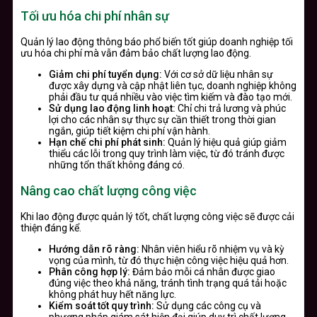
Tối ưu hóa chi phí nhân sự
Quản lý lao động thông báo phổ biến tốt giúp doanh nghiệp tối
ưu hóa chi phí mà vẫn đảm bảo chất lượng lao động.
Giảm chi phí tuyển dụng:
Với cơ sở dữ liệu nhân sự
được xây dựng và cập nhật liên tục, doanh nghiệp không
phải đầu tư quá nhiều vào việc tìm kiếm và đào tạo mới.
Sử dụng lao động linh hoạt:
Chỉ chi trả lương và phúc
lợi cho các nhân sự thực sự cần thiết trong thời gian
ngắn, giúp tiết kiệm chi phí vận hành.
Hạn chế chi phí phát sinh:
Quản lý hiệu quả giúp giảm
thiểu các lỗi trong quy trình làm việc, từ đó tránh được
những tổn thất không đáng có.
Nâng cao chất lượng công việc
Khi lao động được quản lý tốt, chất lượng công việc sẽ được cải
thiện đáng kể.
Hướng dẫn rõ ràng:
Nhân viên hiểu rõ nhiệm vụ và kỳ
vọng của mình, từ đó thực hiện công việc hiệu quả hơn.
Phân công hợp lý:
Đảm bảo mỗi cá nhân được giao
đúng việc theo khả năng, tránh tình trạng quá tải hoặc
không phát huy hết năng lực.
Kiểm soát tốt quy trình:
Sử dụng các công cụ và
phương pháp giám sát hiện đại giúp duy trì chất lượng