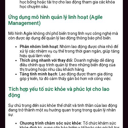
học bổng hoặc tài trợ cho lao động tham gia các khóa
học chuyên sâu.
Ứng dụng mô hình quản lý linh hoạt (Agile
Management)
Mô hình Agile không chỉ phổ biến trong lĩnh vực công nghệ mà
còn được áp dụng để quản lý lao động thông báo phổ biến.
Phân nhóm linh hoạt:
Nhóm lao động được chia nhỏ để
xử lý các nhiệm vụ cụ thể trong thời gian ngắn, giúp tăng
hiệu quả làm việc.
Thích ứng nhanh với thay đổi:
Doanh nghiệp dễ dàng
điều chỉnh quy trình quản lý theo những biến động của
thị trường hoặc nhu cầu khách hàng.
Tăng tính minh bạch:
Lao động được tham gia đóng
góp ý kiến, từ đó cảm thấy gắn bó hơn với công việc.
Tích hợp yếu tố sức khỏe và phúc lợi cho lao
động
Sự chú trọng đến sức khỏe thể chất và tinh thần của lao động
đang trở thành một xu hướng quan trọng trong quản lý nhân
sự.
Chương trình chăm sóc sức khỏe:
Tổ chức khám sức
khỏe định kỳ, cung cấp bảo hiểm y tế hoặc các gói hỗ trợ