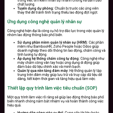
trong việc tìm kiếm nhân sự nhanh chóng và đảm bảo
chất lượng.
Tuyển dụng dự phòng:
Chuẩn bị trước các ứng viên
thay thế để tránh tình trạng thiếu lao động đột ngột.
Ứng dụng công nghệ quản lý nhân sự
Công nghệ hiện đại là công cụ hỗ trợ đắc lực trong việc quản lý
nhóm lao động thông báo phổ biến.
Sử dụng phần mềm quản lý nhân sự (HRM):
Các phần
mềm như BambooHR, Zoho People hoặc Odoo giúp
doanh nghiệp theo dõi thông tin lao động, chấm công và
tính lương tự động.
Áp dụng hệ thống chấm công tự động:
Công nghệ như
máy chấm công vân tay hoặc ứng dụng di động giúp
đảm bảo dữ liệu chính xác và minh bạch.
Quản lý qua nền tảng đám mây:
Hệ thống quản lý tập
trung trên đám mây giúp lưu trữ và truy cập dữ liệu dễ
dàng, tiết kiệm thời gian và tăng hiệu quả làm việc.
Thiết lập quy trình làm việc tiêu chuẩn (SOP)
Một quy trình làm việc rõ ràng sẽ giúp lao động thông báo phổ
biến nhanh chóng nắm bắt nhiệm vụ và hoàn thành công việc
hiệu quả.
Hướng dẫn công việc cụ thể:
Cung cấp tài liệu hoặc