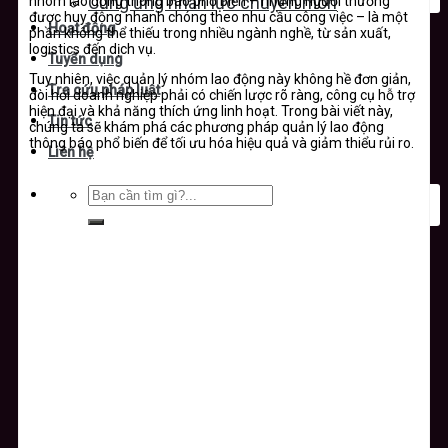
nhóm lao động thông báo phổ biến – những người thường
Cung ứng nhân lực chuyên môn
được huy động nhanh chóng theo nhu cầu công việc – là một
Hoạt động
phần không thể thiếu trong nhiều ngành nghề, từ sản xuất,
logistics đến dịch vụ.
Tuyển dụng
Tuy nhiên, việc quản lý nhóm lao động này không hề đơn giản,
Tra cứu pháp luật
đòi hỏi doanh nghiệp phải có chiến lược rõ ràng, công cụ hỗ trợ
hiện đại và khả năng thích ứng linh hoạt. Trong bài viết này,
Tin tức
chúng ta sẽ khám phá các phương pháp quản lý lao động
thông báo phổ biến để tối ưu hóa hiệu quả và giảm thiểu rủi ro.
Liên hệ