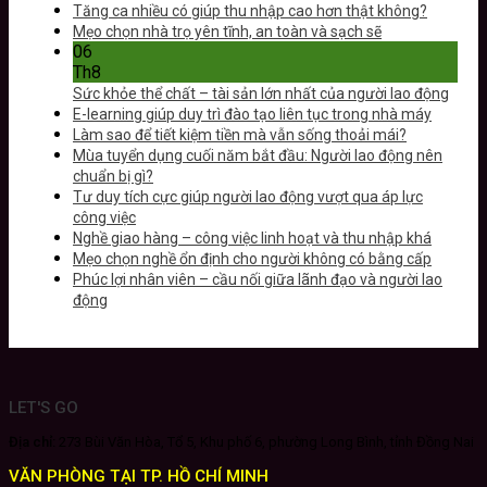
Tăng ca nhiều có giúp thu nhập cao hơn thật không?
Mẹo chọn nhà trọ yên tĩnh, an toàn và sạch sẽ
06
Th8
Sức khỏe thể chất – tài sản lớn nhất của người lao động
E-learning giúp duy trì đào tạo liên tục trong nhà máy
Làm sao để tiết kiệm tiền mà vẫn sống thoải mái?
Mùa tuyển dụng cuối năm bắt đầu: Người lao động nên
chuẩn bị gì?
Tư duy tích cực giúp người lao động vượt qua áp lực
công việc
Nghề giao hàng – công việc linh hoạt và thu nhập khá
Mẹo chọn nghề ổn định cho người không có bằng cấp
Phúc lợi nhân viên – cầu nối giữa lãnh đạo và người lao
động
LET'S GO
Địa chỉ:
273 Bùi Văn Hòa, Tổ 5, Khu phố 6, phường Long Bình, tỉnh Đồng Nai
VĂN PHÒNG TẠI TP. HỒ CHÍ MINH