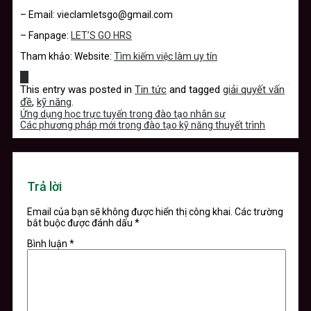
– Email: vieclamletsgo@gmail.com
– Fanpage:
LET’S GO HRS
Tham khảo: Website:
Tìm kiếm việc làm uy tín
This entry was posted in
Tin tức
and tagged
giải quyết vấn
đề
,
kỹ năng
.
Ứng dụng học trực tuyến trong đào tạo nhân sự
Các phương pháp mới trong đào tạo kỹ năng thuyết trình
Trả lời
Email của bạn sẽ không được hiển thị công khai.
Các trường
bắt buộc được đánh dấu
*
Bình luận
*