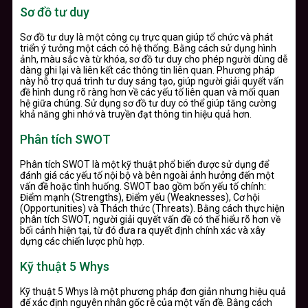
Sơ đồ tư duy
Sơ đồ tư duy là một công cụ trực quan giúp tổ chức và phát
triển ý tưởng một cách có hệ thống. Bằng cách sử dụng hình
ảnh, màu sắc và từ khóa, sơ đồ tư duy cho phép người dùng dễ
dàng ghi lại và liên kết các thông tin liên quan. Phương pháp
này hỗ trợ quá trình tư duy sáng tạo, giúp người giải quyết vấn
đề hình dung rõ ràng hơn về các yếu tố liên quan và mối quan
hệ giữa chúng. Sử dụng sơ đồ tư duy có thể giúp tăng cường
khả năng ghi nhớ và truyền đạt thông tin hiệu quả hơn.
Phân tích SWOT
Phân tích SWOT là một kỹ thuật phổ biến được sử dụng để
đánh giá các yếu tố nội bộ và bên ngoài ảnh hưởng đến một
vấn đề hoặc tình huống. SWOT bao gồm bốn yếu tố chính:
Điểm mạnh (Strengths), Điểm yếu (Weaknesses), Cơ hội
(Opportunities) và Thách thức (Threats). Bằng cách thực hiện
phân tích SWOT, người giải quyết vấn đề có thể hiểu rõ hơn về
bối cảnh hiện tại, từ đó đưa ra quyết định chính xác và xây
dựng các chiến lược phù hợp.
Kỹ thuật 5 Whys
Kỹ thuật 5 Whys là một phương pháp đơn giản nhưng hiệu quả
để xác định nguyên nhân gốc rễ của một vấn đề. Bằng cách