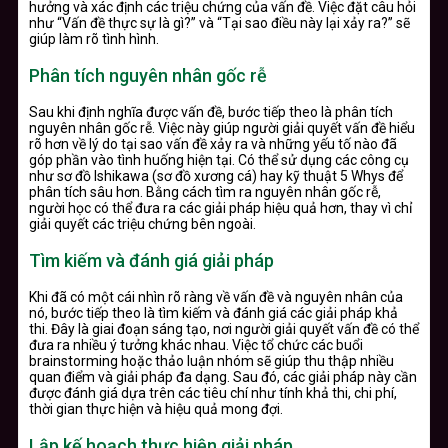
hưởng và xác định các triệu chứng của vấn đề. Việc đặt câu hỏi
như “Vấn đề thực sự là gì?” và “Tại sao điều này lại xảy ra?” sẽ
giúp làm rõ tình hình.
Phân tích nguyên nhân gốc rễ
Sau khi định nghĩa được vấn đề, bước tiếp theo là phân tích
nguyên nhân gốc rễ. Việc này giúp người giải quyết vấn đề hiểu
rõ hơn về lý do tại sao vấn đề xảy ra và những yếu tố nào đã
góp phần vào tình huống hiện tại. Có thể sử dụng các công cụ
như sơ đồ Ishikawa (sơ đồ xương cá) hay kỹ thuật 5 Whys để
phân tích sâu hơn. Bằng cách tìm ra nguyên nhân gốc rễ,
người học có thể đưa ra các giải pháp hiệu quả hơn, thay vì chỉ
giải quyết các triệu chứng bên ngoài.
Tìm kiếm và đánh giá giải pháp
Khi đã có một cái nhìn rõ ràng về vấn đề và nguyên nhân của
nó, bước tiếp theo là tìm kiếm và đánh giá các giải pháp khả
thi. Đây là giai đoạn sáng tạo, nơi người giải quyết vấn đề có thể
đưa ra nhiều ý tưởng khác nhau. Việc tổ chức các buổi
brainstorming hoặc thảo luận nhóm sẽ giúp thu thập nhiều
quan điểm và giải pháp đa dạng. Sau đó, các giải pháp này cần
được đánh giá dựa trên các tiêu chí như tính khả thi, chi phí,
thời gian thực hiện và hiệu quả mong đợi.
Lập kế hoạch thực hiện giải pháp