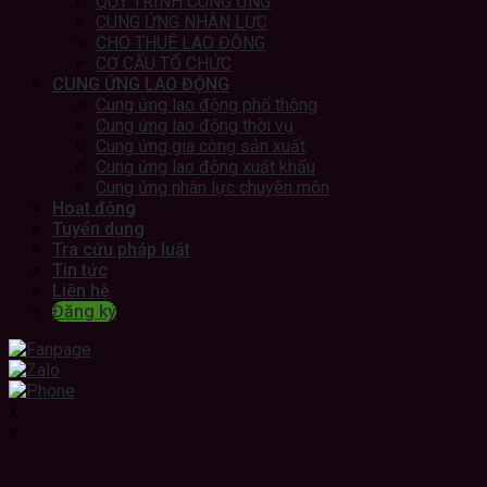
QUY TRÌNH CUNG ỨNG
CUNG ỨNG NHÂN LỰC
CHO THUÊ LAO ĐỘNG
CƠ CẤU TỔ CHỨC
CUNG ỨNG LAO ĐỘNG
Cung ứng lao động phổ thông
Cung ứng lao động thời vụ
Cung ứng gia công sản xuất
Cung ứng lao động xuất khẩu
Cung ứng nhân lực chuyên môn
Hoạt động
Tuyển dụng
Tra cứu pháp luật
Tin tức
Liên hệ
Đăng ký
x
x