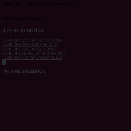
hoptacdoanhnghiep@vieclamletsgo.com
www.vieclamletsgo.com
DỊCH VỤ CUNG ỨNG
CUNG ỨNG LAO ĐỘNG PHỔ THÔNG
CUNG ỨNG GIA CÔNG SẢN XUẤT
CUNG ỨNG LAO ĐỘNG THỜI VỤ
CUNG ỨNG NHÂN LỰC CHUYÊN MÔN
CUNG ỨNG LAO ĐỘNG XUẤT KHẨU
FANPAGE FACEBOOK