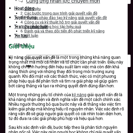
Cung ứng nhân lực chuyên môn
Hoạt động
Giới thiệu
Các bước trong quy trình giải quyết vấn đề
Tuyển dụng
Phương pháp đào tạo kỹ năng giải quyết vấn đề
Công cụ và kỹ thuật hỗ trợ giải quyết vấn đề
Tạo môi trường học tập hiệu quả
Tra cứu pháp luật
Đánh giá và theo dõi tiến độ phát triển kỹ năng
Kết luận
Tin tức
Giới thiệu
Liên hệ
Kỹ năng giải quyết vấn đề là một trong những khả năng quan
trọng nhất mà mỗi cá nhân và tổ chức cần phát triển. Điều này
không chỉ ảnh hưởng đến hiệu suất làm việc mà còn đến khả
năng thích ứng với những thay đổi trong môi trường xung
quanh. Khi đối mặt với các thách thức, việc có một phương
pháp hiệu quả để phân tích và tìm ra giải pháp sẽ giúp giảm
bớt căng thẳng và tạo ra những quyết định đúng đắn hơn.
Một trong những yếu tố chính của
kỹ năng
giải quyết vấn đề là
khả năng nhận diện và định nghĩa vấn đề một cách chính xác.
Nhiều người thường bỏ qua bước này và đi thẳng vào việc tìm
kiếm giải pháp mà không hiểu rõ nguyên nhân. Việc xác định rõ
ràng vấn đề sẽ giúp người giải quyết có cái nhìn toàn diện hơn,
từ đó đưa ra các giải pháp phù hợp và hiệu quả hơn.
Sau khi xác định vấn đề, bước tiếp theo là phân tích nguyên
nhân gốc rễ. Việc này giúp người học không chỉ giải quyết vấn