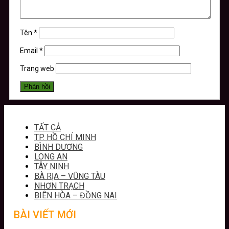
Tên
*
Email
*
Trang web
TẤT CẢ
TP. HỒ CHÍ MINH
BÌNH DƯƠNG
LONG AN
TÂY NINH
BÀ RỊA – VŨNG TÀU
NHƠN TRẠCH
BIÊN HÒA – ĐỒNG NAI
BÀI VIẾT MỚI