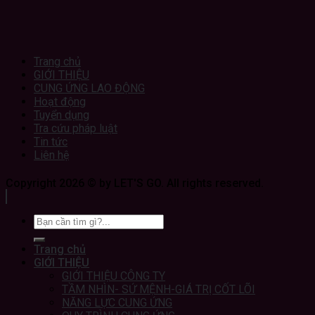
Trang chủ
GIỚI THIỆU
CUNG ỨNG LAO ĐỘNG
Hoạt động
Tuyển dụng
Tra cứu pháp luật
Tin tức
Liên hệ
Copyright 2026 © by LET'S GO. All rights reserved.
Trang chủ
GIỚI THIỆU
GIỚI THIỆU CÔNG TY
TẦM NHÌN- SỨ MỆNH-GIÁ TRỊ CỐT LÕI
NĂNG LỰC CUNG ỨNG