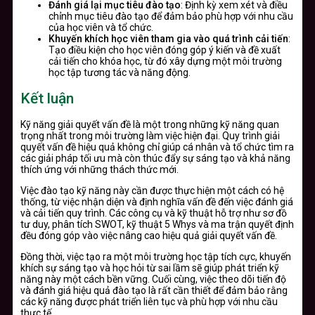
Đánh giá lại mục tiêu đào tạo
: Định kỳ xem xét và điều
chỉnh mục tiêu đào tạo để đảm bảo phù hợp với nhu cầu
của học viên và tổ chức.
Khuyến khích học viên tham gia vào quá trình cải tiến
:
Tạo điều kiện cho học viên đóng góp ý kiến và đề xuất
cải tiến cho khóa học, từ đó xây dựng một môi trường
học tập tương tác và năng động.
Kết luận
Kỹ năng giải quyết vấn đề là một trong những kỹ năng quan
trọng nhất trong môi trường làm việc hiện đại. Quy trình giải
quyết vấn đề hiệu quả không chỉ giúp cá nhân và tổ chức tìm ra
các giải pháp tối ưu mà còn thúc đẩy sự sáng tạo và khả năng
thích ứng với những thách thức mới.
Việc đào tạo kỹ năng này cần được thực hiện một cách có hệ
thống, từ việc nhận diện và định nghĩa vấn đề đến việc đánh giá
và cải tiến quy trình. Các công cụ và kỹ thuật hỗ trợ như sơ đồ
tư duy, phân tích SWOT, kỹ thuật 5 Whys và ma trận quyết định
đều đóng góp vào việc nâng cao hiệu quả giải quyết vấn đề.
Đồng thời, việc tạo ra một môi trường học tập tích cực, khuyến
khích sự sáng tạo và học hỏi từ sai lầm sẽ giúp phát triển kỹ
năng này một cách bền vững. Cuối cùng, việc theo dõi tiến độ
và đánh giá hiệu quả đào tạo là rất cần thiết để đảm bảo rằng
các kỹ năng được phát triển liên tục và phù hợp với nhu cầu
thực tế.