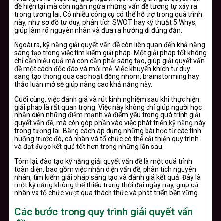
đề hiện tại mà còn ngăn ngừa những vấn đề tương tự xảy ra
trong tương lai. Có nhiều công cụ có thể hỗ trợ trong quá trình
này, như sơ đồ tư duy, phân tích SWOT hay kỹ thuật 5 Whys,
giúp làm rõ nguyên nhân và đưa ra hướng đi đúng đắn.
Ngoài ra, kỹ năng giải quyết vấn đề còn liên quan đến khả năng
sáng tạo trong việc tìm kiếm giải pháp. Một giải pháp tốt không
chỉ cần hiệu quả mà còn cần phải sáng tạo, giúp giải quyết vấn
đề một cách độc đáo và mới mẻ. Việc khuyến khích tư duy
sáng tạo thông qua các hoạt động nhóm, brainstorming hay
thảo luận mở sẽ giúp nâng cao khả năng này.
Cuối cùng, việc đánh giá và rút kinh nghiệm sau khi thực hiện
giải pháp là rất quan trọng. Việc này không chỉ giúp người học
nhận diện những điểm mạnh và điểm yếu trong quá trình giải
quyết vấn đề, mà còn góp phần vào việc phát triển
kỹ năng
này
trong tương lai. Bằng cách áp dụng những bài học từ các tình
huống trước đó, cá nhân và tổ chức có thể cải thiện quy trình
và đạt được kết quả tốt hơn trong những lần sau.
Tóm lại, đào tạo kỹ năng giải quyết vấn đề là một quá trình
toàn diện, bao gồm việc nhận diện vấn đề, phân tích nguyên
nhân, tìm kiếm giải pháp sáng tạo và đánh giá kết quả. Đây là
một kỹ năng không thể thiếu trong thời đại ngày nay, giúp cá
nhân và tổ chức vượt qua thách thức và phát triển bền vững.
Các bước trong quy trình giải quyết vấn