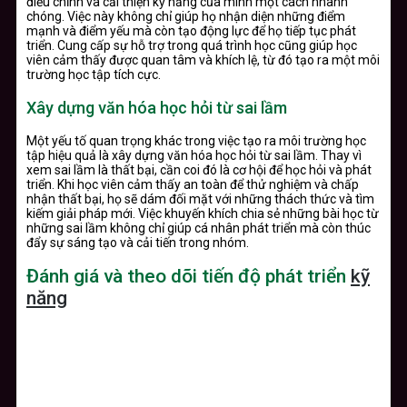
điều chỉnh và cải thiện kỹ năng của mình một cách nhanh
chóng. Việc này không chỉ giúp họ nhận diện những điểm
mạnh và điểm yếu mà còn tạo động lực để họ tiếp tục phát
triển. Cung cấp sự hỗ trợ trong quá trình học cũng giúp học
viên cảm thấy được quan tâm và khích lệ, từ đó tạo ra một môi
trường học tập tích cực.
Xây dựng văn hóa học hỏi từ sai lầm
Một yếu tố quan trọng khác trong việc tạo ra môi trường học
tập hiệu quả là xây dựng văn hóa học hỏi từ sai lầm. Thay vì
xem sai lầm là thất bại, cần coi đó là cơ hội để học hỏi và phát
triển. Khi học viên cảm thấy an toàn để thử nghiệm và chấp
nhận thất bại, họ sẽ dám đối mặt với những thách thức và tìm
kiếm giải pháp mới. Việc khuyến khích chia sẻ những bài học từ
những sai lầm không chỉ giúp cá nhân phát triển mà còn thúc
đẩy sự sáng tạo và cải tiến trong nhóm.
Đánh giá và theo dõi tiến độ phát triển
kỹ
năng