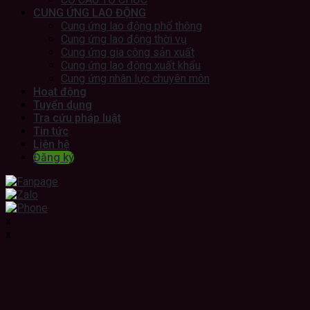
CUNG ỨNG LAO ĐỘNG
Cung ứng lao động phổ thông
Cung ứng lao động thời vụ
Cung ứng gia công sản xuất
Cung ứng lao động xuất khẩu
Cung ứng nhân lực chuyên môn
Hoạt động
Tuyển dụng
Tra cứu pháp luật
Tin tức
Liên hệ
Đăng ký
x
x