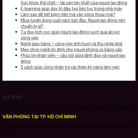
Sức khỏe thể chất – tài sản lớn nhất của người lao động
E-learning giúp duy trì đào tạo liên tục trong nhà máy
Làm sao để tiết kiệm tiền mà vẫn sống thoải mái?
Mùa tuyển dụng cuối năm bắt đầu: Người lao động nên
chuẩn bị gì?
Tư duy tích cực giúp người lao động vượt qua áp lực
công việc
Nghề giao hàng – công việc linh hoạt và thu nhập khá
Mẹo chọn nghề ổn định cho người không có bằng cấp
Phúc lợi nhân viên – cầu nối giữa lãnh đạo và người lao
động
5 cách giúp công nhân trẻ cải thiện kỹ năng làm việc
LET'S GO
Địa chỉ:
273 Bùi Văn Hòa, Tổ 5, Khu phố 6, phường Long Bình, tỉnh Đồng Nai
VĂN PHÒNG TẠI TP. HỒ CHÍ MINH
Số 40 đường 40 Khu Đô Thị Vạn Phúc, Phường Hiệp Bình, Thành phố Hồ Chí
Minh