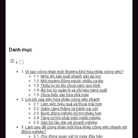
Danh mục
Vì sao công nhân mới thường khó hòa nhập công việc?
Nhịp độ sản xuất nhanh gây áp lực
Môi trường đông người, nhiều ca kíp
Thiếu tự tin khi chưa nắm quy trình
Áp lực từ quản lý và chỉ tiêu năng suất
Chưa hiểu văn hóa nhà máy
Lợi ích của việc hòa nhập công việc nhanh
Làm việc hiệu quả và thoải mái hơn
Giảm căng thẳng và tránh sai sót
Được đồng nghiệp hỗ trợ nhiều hơn
Tăng cơ hội phát triển nghề nghiệp
Gắn bó lâu dài với doanh nghiệp
Làm sao để công nhân mới hòa nhập công việc nhanh với
đồng nghiệp?
Chủ động quan sát từ ngày đầu tiên