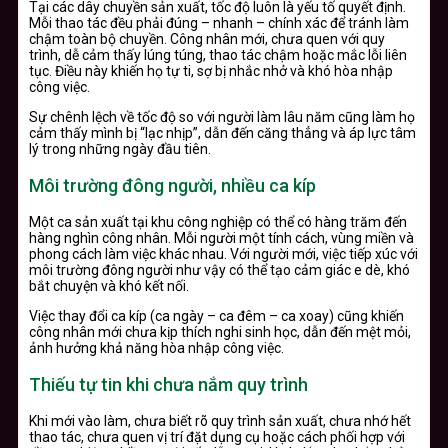
Tại các dây chuyền sản xuất, tốc độ luôn là yếu tố quyết định.
Mỗi thao tác đều phải đúng – nhanh – chính xác để tránh làm
chậm toàn bộ chuyền. Công nhân mới, chưa quen với quy
trình, dễ cảm thấy lúng túng, thao tác chậm hoặc mắc lỗi liên
tục. Điều này khiến họ tự ti, sợ bị nhắc nhở và khó hòa nhập
công việc.
Sự chênh lệch về tốc độ so với người làm lâu năm cũng làm họ
cảm thấy mình bị “lạc nhịp”, dẫn đến căng thẳng và áp lực tâm
lý trong những ngày đầu tiên.
Môi trường đông người, nhiều ca kíp
Một ca sản xuất tại khu công nghiệp có thể có hàng trăm đến
hàng nghìn công nhân. Mỗi người một tính cách, vùng miền và
phong cách làm việc khác nhau. Với người mới, việc tiếp xúc với
môi trường đông người như vậy có thể tạo cảm giác e dè, khó
bắt chuyện và khó kết nối.
Việc thay đổi ca kíp (ca ngày – ca đêm – ca xoay) cũng khiến
công nhân mới chưa kịp thích nghi sinh học, dẫn đến mệt mỏi,
ảnh hưởng khả năng hòa nhập công việc.
Thiếu tự tin khi chưa nắm quy trình
Khi mới vào làm, chưa biết rõ quy trình sản xuất, chưa nhớ hết
thao tác, chưa quen vị trí đặt dụng cụ hoặc cách phối hợp với