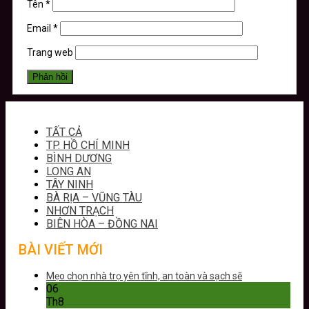
Tên
*
Email
*
Trang web
TẤT CẢ
TP. HỒ CHÍ MINH
BÌNH DƯƠNG
LONG AN
TÂY NINH
BÀ RỊA – VŨNG TÀU
NHƠN TRẠCH
BIÊN HÒA – ĐỒNG NAI
BÀI VIẾT MỚI
Mẹo chọn nhà trọ yên tĩnh, an toàn và sạch sẽ
06
Th8