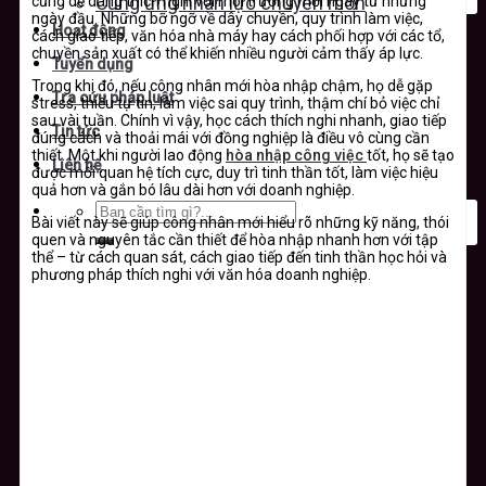
cũng dễ dàng thích nghi với môi trường mới ngay từ những
Cung ứng nhân lực chuyên môn
ngày đầu. Những bỡ ngỡ về dây chuyền, quy trình làm việc,
Hoạt động
cách giao tiếp, văn hóa nhà máy hay cách phối hợp với các tổ,
chuyền sản xuất có thể khiến nhiều người cảm thấy áp lực.
Tuyển dụng
Trong khi đó, nếu công nhân mới hòa nhập chậm, họ dễ gặp
Tra cứu pháp luật
stress, thiếu tự tin, làm việc sai quy trình, thậm chí bỏ việc chỉ
sau vài tuần. Chính vì vậy, học cách thích nghi nhanh, giao tiếp
Tin tức
đúng cách và thoải mái với đồng nghiệp là điều vô cùng cần
thiết. Một khi người lao động
hòa nhập công việc
tốt, họ sẽ tạo
Liên hệ
được mối quan hệ tích cực, duy trì tinh thần tốt, làm việc hiệu
quả hơn và gắn bó lâu dài hơn với doanh nghiệp.
Bài viết này sẽ giúp công nhân mới hiểu rõ những kỹ năng, thói
quen và nguyên tắc cần thiết để hòa nhập nhanh hơn với tập
thể – từ cách quan sát, cách giao tiếp đến tinh thần học hỏi và
phương pháp thích nghi với văn hóa doanh nghiệp.