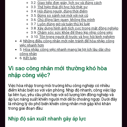
Giao tiếp đơn giản, lịch sự và đúng cách
Thể hiện thái độ học hỏi thật sự
Hỏi đúng người, đúng thời điểm
Đừng so sánh nơi mới với nơi cũ
Chủ động làm quen, không thu mình
Luôn đúng giờ và tuân thủ kỷ luật
Xây dựng hình ảnh tích cực trong mắt đồng nghiệp
Chăm sóc sức khỏe để theo kịp nhịp công việc
Tôn trọng người đi trước và học hỏi kinh nghiệm
Những điều công nhân mới nên tránh để hòa nhập công
việc nhanh hơn
Hòa nhập công việc nhanh mang lại lợi ích lâu dài cho
công nhân
Kết luận
Vì sao công nhân mới thường khó hòa
nhập công việc?
Việc hòa nhập trong môi trường khu công nghiệp có nhiều
điểm khác biệt so với văn phòng. Nhịp độ nhanh, công việc lặp
lại liên tục, yêu cầu phối hợp với số lượng lớn đồng nghiệp và
áp lực năng suất khiến người mới dễ bị choáng ngợp. Dưới đây
là những lý do phổ biến khiến công nhân mới gặp khó khăn
trong giai đoạn đầu:
Nhịp độ sản xuất nhanh gây áp lực