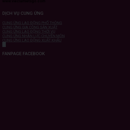
www.vieclamletsgo.com
DỊCH VỤ CUNG ỨNG
CUNG ỨNG LAO ĐỘNG PHỔ THÔNG
CUNG ỨNG GIA CÔNG SẢN XUẤT
CUNG ỨNG LAO ĐỘNG THỜI VỤ
CUNG ỨNG NHÂN LỰC CHUYÊN MÔN
CUNG ỨNG LAO ĐỘNG XUẤT KHẨU
FANPAGE FACEBOOK