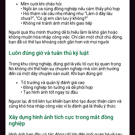
Mỉm cười khi chào hỏi
• Ngồi ăn ca cùng đồng nghiệp nếu cảm thấy phù hợp
• Hỏi thăm vài câu nhẹ nhàng như “Làm ở đây lâu
chưa?”, “Có gì em cần lưu ý không?”
• Không né tránh ánh mắt khi giao tiếp
Người quá thu mình thường dễ bị hiểu lầm là khó gần hoặc
không muốn hòa nhập công việc. Chỉ cần một chút chủ động,
bạn đã có thể tạo khoảng cách gần hơn với mọi người.
Luôn đúng giờ và tuân thủ kỷ luật
Trong khu công nghiệp, đúng giờ là yếu tố cực kỳ quan trọng.
Nó không chỉ thể hiện sự chuyên nghiệp mà còn ảnh hưởng
đến cả một dây chuyền sản xuất. Khi bạn đúng giờ:
Tổ trưởng và quản lý đánh giá cao
• Đồng nghiệp tin tưởng và dễ phối hợp
• Tạo hình ảnh tốt ngay từ đầu
Ngược lại, đi trễ liên tục khiến bạn khó tạo được thiện cảm và
cũng khó hòa nhập công việc vì bị đánh giá là thiếu ý thức.
Xây dựng hình ảnh tích cực trong mắt đồng
nghiệp
Hình ảnh ban đầu có tác động rất lớn đến mối quan hệ về sau.