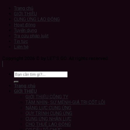
Trang chủ
GIỚI THIỆU
CUNG ỨNG LAO ĐỘNG
Hoạt động
Tuyển dụng
Tra cứu pháp luật
Tin tức
Liên hệ
Copyright 2026 © by LET'S GO. All rights reserved.
Trang chủ
GIỚI THIỆU
GIỚI THIỆU CÔNG TY
TẦM NHÌN- SỨ MỆNH-GIÁ TRỊ CỐT LÕI
NĂNG LỰC CUNG ỨNG
QUY TRÌNH CUNG ỨNG
CUNG ỨNG NHÂN LỰC
CHO THUÊ LAO ĐỘNG
CƠ CẤU TỔ CHỨC