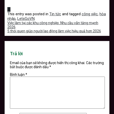
This entry was posted in
Tin tức
and tagged
công việc
,
hòa
nhập
,
LetsGoVN
.
Việc làm tại các khu công nghiệp: Nhu cầu vẫn tăng mạnh
2026
5 thói quen giúp người lao động làm việc hiệu quả hơn 2026
Trả lời
Email của bạn sẽ không được hiển thị công khai.
Các trường
bắt buộc được đánh dấu
*
Bình luận
*