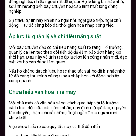
đồng nghiệp, nhiều người rất dễ sợ sai. Họ lo lắng bị nhắc nhở,
sợ ảnh hưởng đến dây chuyền hoặc sợ làm mất lòng đồng
nghiệp.
Sự thiếu tự tin này khiến họ ngại hỏi, ngại giao tiếp, ngại chủ
động — từ đó càng kéo dài thời gian hòa nhập công việc.
Áp lực từ quản lý và chỉ tiêu năng suất
Mỗi dây chuyền đều có chỉ tiêu năng suất rõ ràng. Tổ trưởng,
quản lý ca liên tục theo dõi tiến độ để đảm bảo đơn hàng kịp
thời hạn. Điều này vô tình tạo áp lực lớn lên công nhân mới, đặc
biệt khi họ còn đang làm quen.
Nếu họ không đạt chỉ tiêu hoặc thao tác sai, họ dễ bị nhắc nhở,
từ đó càng thu mình và ngại hòa nhập hơn với đồng nghiệp
xung quanh.
Chưa hiểu văn hóa nhà máy
Mỗi nhà máy có văn hóa riêng: cách giao tiếp với tổ trưởng,
cách trao đổi giữa các công nhân, quy định giờ giải lao, nguyên
tắc chuyền, thậm chí cả những “luật ngầm” mà người mới
chưa biết.
Việc chưa hiểu rõ các quy tắc này có thể dẫn đến:
Giao tiếp không đúng cách