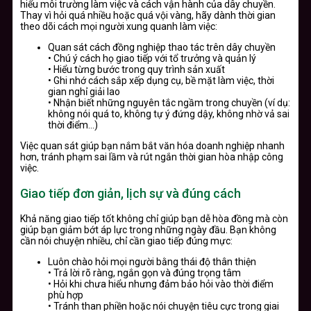
hiểu môi trường làm việc và cách vận hành của dây chuyền.
Thay vì hỏi quá nhiều hoặc quá vội vàng, hãy dành thời gian
theo dõi cách mọi người xung quanh làm việc:
Quan sát cách đồng nghiệp thao tác trên dây chuyền
• Chú ý cách họ giao tiếp với tổ trưởng và quản lý
• Hiểu từng bước trong quy trình sản xuất
• Ghi nhớ cách sắp xếp dụng cụ, bề mặt làm việc, thời
gian nghỉ giải lao
• Nhận biết những nguyên tắc ngầm trong chuyền (ví dụ:
không nói quá to, không tự ý đứng dậy, không nhờ vả sai
thời điểm…)
Việc quan sát giúp bạn nắm bắt văn hóa doanh nghiệp nhanh
hơn, tránh phạm sai lầm và rút ngắn thời gian hòa nhập công
việc.
Giao tiếp đơn giản, lịch sự và đúng cách
Khả năng giao tiếp tốt không chỉ giúp bạn dễ hòa đồng mà còn
giúp bạn giảm bớt áp lực trong những ngày đầu. Bạn không
cần nói chuyện nhiều, chỉ cần giao tiếp đúng mực:
Luôn chào hỏi mọi người bằng thái độ thân thiện
• Trả lời rõ ràng, ngắn gọn và đúng trọng tâm
• Hỏi khi chưa hiểu nhưng đảm bảo hỏi vào thời điểm
phù hợp
• Tránh than phiền hoặc nói chuyện tiêu cực trong giai