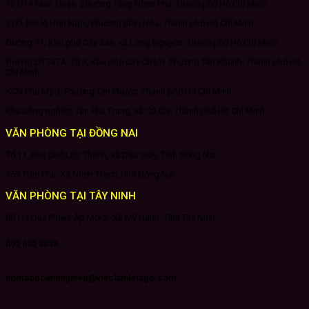
127/14 Man Thiện, phường Tăng Nhơn Phú, Thành phố Hồ Chí Minh
31/1 Đại lộ Hữu Nghị, Phường Bình Hòa, Thành phố Hồ Chí Minh
Đường 11, Khu phố Cây Sắn, xã Long Nguyên, Thành phố Hồ Chí Minh
Đường DT747A, Tổ 3, Khu phố Cây Chàm, Phường Tân Khánh, Thành phố Hồ
Chí Minh
KCN Phú Mỹ 3, Phường Tân Phước, Thành phố Hồ Chí Minh
Khu công nghiệp Tân Phú Trung, xã Củ Chi, Thành phố Hồ Chí Minh
VĂN PHÒNG TẠI ĐỒNG NAI
Tổ 11, Khu phố Lập Thành, xã Dầu Giây, Tỉnh Đồng Nai
159 Trần Phú, Xã Nhơn Trạch, tỉnh Đồng Nai
VĂN PHÒNG TẠI TÂY NINH
8B Hà Duy Phiên, Ấp Mới 2, Xã Mỹ Hạnh, Tỉnh Tây Ninh
092 642 3838
hoptacdoanhnghiep@vieclamletsgo.com