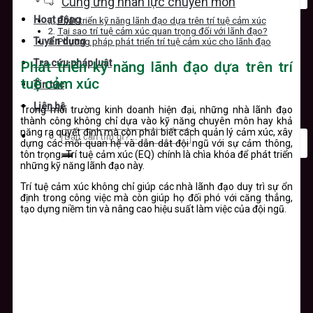
Cung ứng nhân lực chuyên môn
Hoạt động
Phát triển kỹ năng lãnh đạo dựa trên trí tuệ cảm xúc
Tại sao trí tuệ cảm xúc quan trọng đối với lãnh đạo?
Tuyển dụng
Phương pháp phát triển trí tuệ cảm xúc cho lãnh đạo
Tra cứu pháp luật
Phát triển kỹ năng lãnh đạo dựa trên trí
tuệ cảm xúc
Tin tức
Liên hệ
Trong môi trường kinh doanh hiện đại, những nhà lãnh đạo
thành công không chỉ dựa vào kỹ năng chuyên môn hay khả
năng ra quyết định mà còn phải biết cách quản lý cảm xúc, xây
dựng các mối quan hệ và dẫn dắt đội ngũ với sự cảm thông,
tôn trọng. Trí tuệ cảm xúc (EQ) chính là chìa khóa để phát triển
những kỹ năng lãnh đạo này.
Trí tuệ cảm xúc không chỉ giúp các nhà lãnh đạo duy trì sự ổn
định trong công việc mà còn giúp họ đối phó với căng thẳng,
tạo dựng niềm tin và nâng cao hiệu suất làm việc của đội ngũ.