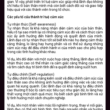
gian. Vì vậy, phát triển trí tuệ cảm xúc giúp nhà lãnh đạo không
chỉ hiểu rõ bản thân mình mà còn biết cách đối xử và giao tiếp
hiệu quả với các thành viên trong tổ chức.
Các yếu tố cấu thành trí tuệ cảm xúc
Tự nhận thức (Self-awareness)
Tự nhận thức là khả năng nhận diện cảm xúc của bản thân,
hiểu rõ tại sao mình lại có những cảm xúc đó và cách thức cảm
xúc ấy ảnh hưởng đến hành động và quyết định của mình.
Lãnh đạo có tự nhận thức tốt sẽ biết khi nào họ đang cảm thấy
căng thẳng, lo lắng hay hưng phấn và có thể sử dụng những
cảm xúc này để điều chỉnh hành vi của mình sao cho phù hợp
trong các tình huống khác nhau.
Ví dụ, khi đối diện với một cuộc họp căng thẳng, lãnh đạo có tự
nhận thức cao có thể nhận ra cảm giác căng thẳng của mình
và tìm cách duy trì bình tĩnh để ra quyết định sáng suốt hơn.
Tự điều chỉnh (Self-regulation)
Tự điều chỉnh là khả năng kiểm soát và điều chỉnh cảm xúc của
bản thân sao cho không ảnh hưởng đến công việc và các mối
quan hệ xung quanh. Các lãnh đạo có khả năng tự điều chỉnh
cao thường ít bộc lộ cảm xúc tiêu cực như giận dữ, lo lắng hay
thất vọng một cách quá mức. Họ biết cách giữ bình tĩnh và xử
lý tình huống một cách chuyên nghiệp.
Ví dụ, khi một nhân viên mắc lỗi nghiêm trọng, thay vì nổi giận,
lãnh đạo có thể giữ bình tĩnh, tìm hiểu nguyên nhân và hướng