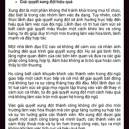
Giải quyết xung đột hiệu quả
Xung đột là một phần không thể tránh khỏi trong mọi tổ chức,
đặc biệt là trong các nhóm làm việc đa dạng. Tuy nhiên, cách
thức lãnh đạo giải quyết xung đột sẽ ảnh hưởng trực tiếp đến
hiệu quả làm việc của đội ngũ. Lãnh đạo có trí tuệ cảm xúc sẽ
biết cách giải quyết mâu thuẫn một cách khéo léo và công
bằng, từ đó giúp duy trì một môi trường làm việc hòa bình, lành
mạnh và đầy hợp tác.
Một nhà lãnh đạo EQ cao sẽ không để cảm xúc cá nhân ảnh
hưởng đến quá trình giải quyết xung đột. Họ sẽ giữ bình tĩnh,
lắng nghe quan điểm của các bên liên quan và đưa ra các giải
pháp công bằng, hợp lý, đảm bảo không ai bị bỏ qua hoặc cảm
thấy bị tổn thương.
Họ cũng biết cách khuyến khích các thành viên trong đội ngũ
giao tiếp một cách trực tiếp và cởi mở để giải quyết bất đồng
mà không tạo ra sự căng thẳng hay đối đầu. Một lãnh đạo có
trí tuệ cảm xúc sẽ giúp mọi người tập trung vào vấn đề thay vì
cảm xúc cá nhân, từ đó giải quyết xung đột một cách hiệu quả
mà không làm xáo trộn mối quan hệ trong đội ngũ.
Việc giải quyết xung đột thành công không chỉ giữ cho môi
trường làm việc hòa thuận mà còn giúp tăng cường sự hợp tác
và sự tin tưởng giữa các thành viên. Khi xung đột được giải
quyết một cách công bằng và minh bạch, các thành viên sẽ
cảm thấy thoải mái và tự tin hơn trong công việc, tạo ra một
không khí làm việc tích cực và hiệu quả hơn.