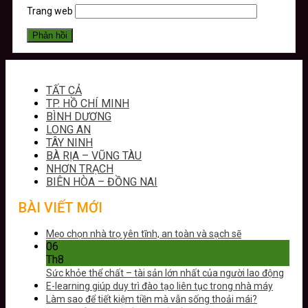
Trang web
TẤT CẢ
TP. HỒ CHÍ MINH
BÌNH DƯƠNG
LONG AN
TÂY NINH
BÀ RỊA – VŨNG TÀU
NHƠN TRẠCH
BIÊN HÒA – ĐỒNG NAI
BÀI VIẾT MỚI
Mẹo chọn nhà trọ yên tĩnh, an toàn và sạch sẽ
06
Th8
Sức khỏe thể chất – tài sản lớn nhất của người lao động
E-learning giúp duy trì đào tạo liên tục trong nhà máy
Làm sao để tiết kiệm tiền mà vẫn sống thoải mái?