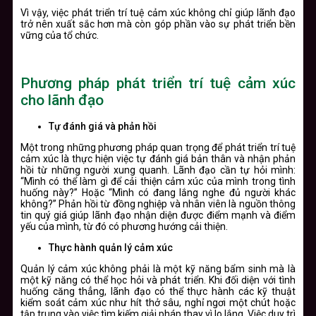
Vì vậy, việc phát triển trí tuệ cảm xúc không chỉ giúp lãnh đạo
trở nên xuất sắc hơn mà còn góp phần vào sự phát triển bền
vững của tổ chức.
Phương pháp phát triển trí tuệ cảm xúc
cho lãnh đạo
Tự đánh giá và phản hồi
Một trong những phương pháp quan trọng để phát triển trí tuệ
cảm xúc là thực hiện việc tự đánh giá bản thân và nhận phản
hồi từ những người xung quanh. Lãnh đạo cần tự hỏi mình:
“Mình có thể làm gì để cải thiện cảm xúc của mình trong tình
huống này?” Hoặc “Mình có đang lắng nghe đủ người khác
không?” Phản hồi từ đồng nghiệp và nhân viên là nguồn thông
tin quý giá giúp lãnh đạo nhận diện được điểm mạnh và điểm
yếu của mình, từ đó có phương hướng cải thiện.
Thực hành quản lý cảm xúc
Quản lý cảm xúc không phải là một kỹ năng bẩm sinh mà là
một kỹ năng có thể học hỏi và phát triển. Khi đối diện với tình
huống căng thẳng, lãnh đạo có thể thực hành các kỹ thuật
kiểm soát cảm xúc như hít thở sâu, nghỉ ngơi một chút hoặc
tập trung vào việc tìm kiếm giải pháp thay vì lo lắng. Việc duy trì