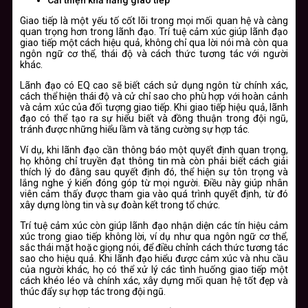
Cải thiện khả năng giao tiếp
Giao tiếp là một yếu tố cốt lõi trong mọi mối quan hệ và càng
quan trọng hơn trong lãnh đạo. Trí tuệ cảm xúc giúp lãnh đạo
giao tiếp một cách hiệu quả, không chỉ qua lời nói mà còn qua
ngôn ngữ cơ thể, thái độ và cách thức tương tác với người
khác.
Lãnh đạo có EQ cao sẽ biết cách sử dụng ngôn từ chính xác,
cách thể hiện thái độ và cử chỉ sao cho phù hợp với hoàn cảnh
và cảm xúc của đối tượng giao tiếp. Khi giao tiếp hiệu quả, lãnh
đạo có thể tạo ra sự hiểu biết và đồng thuận trong đội ngũ,
tránh được những hiểu lầm và tăng cường sự hợp tác.
Ví dụ, khi lãnh đạo cần thông báo một quyết định quan trọng,
họ không chỉ truyền đạt thông tin mà còn phải biết cách giải
thích lý do đằng sau quyết định đó, thể hiện sự tôn trọng và
lắng nghe ý kiến đóng góp từ mọi người. Điều này giúp nhân
viên cảm thấy được tham gia vào quá trình quyết định, từ đó
xây dựng lòng tin và sự đoàn kết trong tổ chức.
Trí tuệ cảm xúc còn giúp lãnh đạo nhận diện các tín hiệu cảm
xúc trong giao tiếp không lời, ví dụ như qua ngôn ngữ cơ thể,
sắc thái mặt hoặc giọng nói, để điều chỉnh cách thức tương tác
sao cho hiệu quả. Khi lãnh đạo hiểu được cảm xúc và nhu cầu
của người khác, họ có thể xử lý các tình huống giao tiếp một
cách khéo léo và chính xác, xây dựng mối quan hệ tốt đẹp và
thúc đẩy sự hợp tác trong đội ngũ.