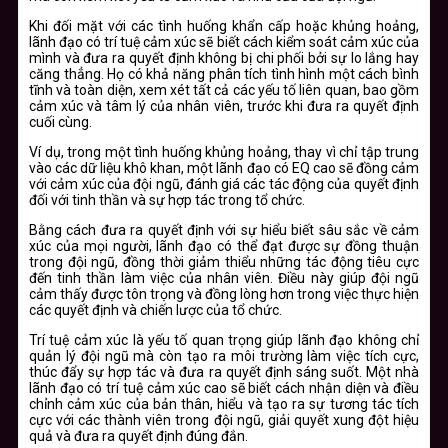
Khi đối mặt với các tình huống khẩn cấp hoặc khủng hoảng,
lãnh đạo có trí tuệ cảm xúc sẽ biết cách kiểm soát cảm xúc của
mình và đưa ra quyết định không bị chi phối bởi sự lo lắng hay
căng thẳng. Họ có khả năng phân tích tình hình một cách bình
tĩnh và toàn diện, xem xét tất cả các yếu tố liên quan, bao gồm
cảm xúc và tâm lý của nhân viên, trước khi đưa ra quyết định
cuối cùng.
Ví dụ, trong một tình huống khủng hoảng, thay vì chỉ tập trung
vào các dữ liệu khô khan, một lãnh đạo có EQ cao sẽ đồng cảm
với cảm xúc của đội ngũ, đánh giá các tác động của quyết định
đối với tinh thần và sự hợp tác trong tổ chức.
Bằng cách đưa ra quyết định với sự hiểu biết sâu sắc về cảm
xúc của mọi người, lãnh đạo có thể đạt được sự đồng thuận
trong đội ngũ, đồng thời giảm thiểu những tác động tiêu cực
đến tinh thần làm việc của nhân viên. Điều này giúp đội ngũ
cảm thấy được tôn trọng và đồng lòng hơn trong việc thực hiện
các quyết định và chiến lược của tổ chức.
Trí tuệ cảm xúc là yếu tố quan trọng giúp lãnh đạo không chỉ
quản lý đội ngũ mà còn tạo ra môi trường làm việc tích cực,
thúc đẩy sự hợp tác và đưa ra quyết định sáng suốt. Một nhà
lãnh đạo có trí tuệ cảm xúc cao sẽ biết cách nhận diện và điều
chỉnh cảm xúc của bản thân, hiểu và tạo ra sự tương tác tích
cực với các thành viên trong đội ngũ, giải quyết xung đột hiệu
quả và đưa ra quyết định đúng đắn.