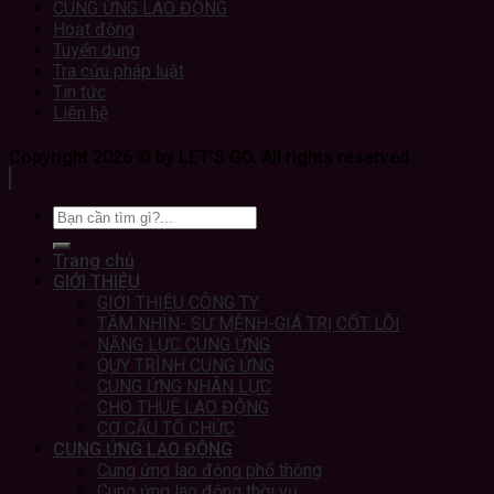
CUNG ỨNG LAO ĐỘNG
Hoạt động
Tuyển dụng
Tra cứu pháp luật
Tin tức
Liên hệ
Copyright 2026 © by LET'S GO. All rights reserved.
Trang chủ
GIỚI THIỆU
GIỚI THIỆU CÔNG TY
TẦM NHÌN- SỨ MỆNH-GIÁ TRỊ CỐT LÕI
NĂNG LỰC CUNG ỨNG
QUY TRÌNH CUNG ỨNG
CUNG ỨNG NHÂN LỰC
CHO THUÊ LAO ĐỘNG
CƠ CẤU TỔ CHỨC
CUNG ỨNG LAO ĐỘNG
Cung ứng lao động phổ thông
Cung ứng lao động thời vụ