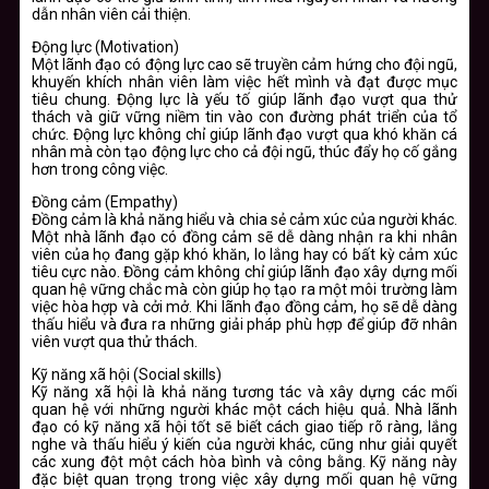
dẫn nhân viên cải thiện.
Động lực (Motivation)
Một lãnh đạo có động lực cao sẽ truyền cảm hứng cho đội ngũ,
khuyến khích nhân viên làm việc hết mình và đạt được mục
tiêu chung. Động lực là yếu tố giúp lãnh đạo vượt qua thử
thách và giữ vững niềm tin vào con đường phát triển của tổ
chức. Động lực không chỉ giúp lãnh đạo vượt qua khó khăn cá
nhân mà còn tạo động lực cho cả đội ngũ, thúc đẩy họ cố gắng
hơn trong công việc.
Đồng cảm (Empathy)
Đồng cảm là khả năng hiểu và chia sẻ cảm xúc của người khác.
Một nhà lãnh đạo có đồng cảm sẽ dễ dàng nhận ra khi nhân
viên của họ đang gặp khó khăn, lo lắng hay có bất kỳ cảm xúc
tiêu cực nào. Đồng cảm không chỉ giúp lãnh đạo xây dựng mối
quan hệ vững chắc mà còn giúp họ tạo ra một môi trường làm
việc hòa hợp và cởi mở. Khi lãnh đạo đồng cảm, họ sẽ dễ dàng
thấu hiểu và đưa ra những giải pháp phù hợp để giúp đỡ nhân
viên vượt qua thử thách.
Kỹ năng xã hội (Social skills)
Kỹ năng xã hội là khả năng tương tác và xây dựng các mối
quan hệ với những người khác một cách hiệu quả. Nhà lãnh
đạo có kỹ năng xã hội tốt sẽ biết cách giao tiếp rõ ràng, lắng
nghe và thấu hiểu ý kiến của người khác, cũng như giải quyết
các xung đột một cách hòa bình và công bằng. Kỹ năng này
đặc biệt quan trọng trong việc xây dựng mối quan hệ vững