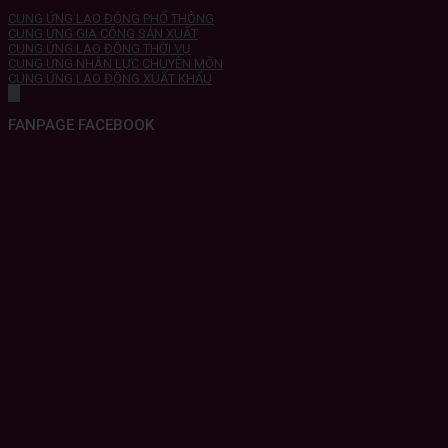
CUNG ỨNG LAO ĐỘNG PHỔ THÔNG
CUNG ỨNG GIA CÔNG SẢN XUẤT
CUNG ỨNG LAO ĐỘNG THỜI VỤ
CUNG ỨNG NHÂN LỰC CHUYÊN MÔN
CUNG ỨNG LAO ĐỘNG XUẤT KHẨU
FANPAGE FACEBOOK