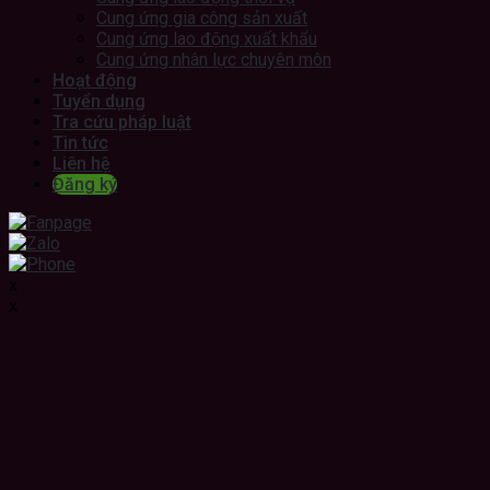
Cung ứng gia công sản xuất
Cung ứng lao động xuất khẩu
Cung ứng nhân lực chuyên môn
Hoạt động
Tuyển dụng
Tra cứu pháp luật
Tin tức
Liên hệ
Đăng ký
x
x