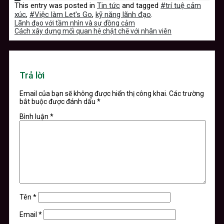
This entry was posted in
Tin tức
and tagged
#trí tuệ cảm
xúc
,
#Việc làm Let's Go
,
kỹ năng lãnh đạo
.
Lãnh đạo với tầm nhìn và sự đồng cảm
Cách xây dựng mối quan hệ chặt chẽ với nhân viên
Trả lời
Email của bạn sẽ không được hiển thị công khai.
Các trường
bắt buộc được đánh dấu
*
Bình luận
*
Tên
*
Email
*