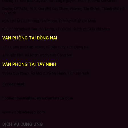
Đường 11, Khu phố Cây Sắn, xã Long Nguyên, Thành phố Hồ Chí Minh
Đường DT747A, Tổ 3, Khu phố Cây Chàm, Phường Tân Khánh, Thành phố Hồ
Chí Minh
KCN Phú Mỹ 3, Phường Tân Phước, Thành phố Hồ Chí Minh
Khu công nghiệp Tân Phú Trung, xã Củ Chi, Thành phố Hồ Chí Minh
VĂN PHÒNG TẠI ĐỒNG NAI
Tổ 11, Khu phố Lập Thành, xã Dầu Giây, Tỉnh Đồng Nai
159 Trần Phú, Xã Nhơn Trạch, tỉnh Đồng Nai
VĂN PHÒNG TẠI TÂY NINH
8B Hà Duy Phiên, Ấp Mới 2, Xã Mỹ Hạnh, Tỉnh Tây Ninh
092 642 3838
hoptacdoanhnghiep@vieclamletsgo.com
www.vieclamletsgo.com
DỊCH VỤ CUNG ỨNG