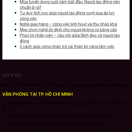
Mùa tuyển dụng cuối năm bắt đầu: Người lao động nên
chuẩn bị gì?
Tư duy tích cực giúp người lao động vượt qua áp lực
công việc
Nghề giao hàng – công việc linh hoạt và thu nhập khá
Mẹo chọn nghề ổn định cho người không có bằng cấp
Phúc lợi nhân viên – cầu nối giữa lãnh đạo và người lao
động
5 cách giúp công nhân trẻ cải thiện kỹ năng làm việc
LET'S GO
Địa chỉ:
273 Bùi Văn Hòa, Tổ 5, Khu phố 6, phường Long Bình, tỉnh Đồng Nai
VĂN PHÒNG TẠI TP. HỒ CHÍ MINH
Số 40 đường 40 Khu Đô Thị Vạn Phúc, Phường Hiệp Bình, Thành phố Hồ Chí
Minh
127/14 Man Thiện, phường Tăng Nhơn Phú, Thành phố Hồ Chí Minh
31/1 Đại lộ Hữu Nghị, Phường Bình Hòa, Thành phố Hồ Chí Minh