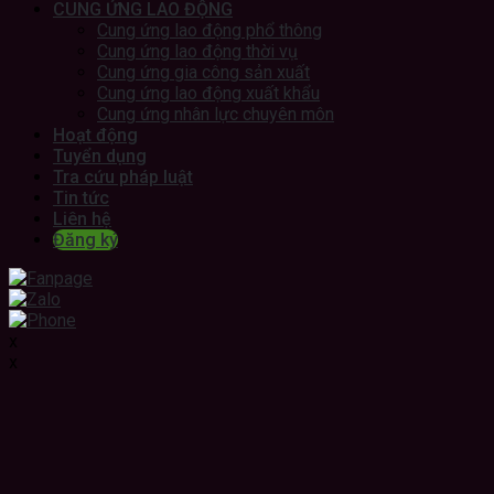
CUNG ỨNG LAO ĐỘNG
Cung ứng lao động phổ thông
Cung ứng lao động thời vụ
Cung ứng gia công sản xuất
Cung ứng lao động xuất khẩu
Cung ứng nhân lực chuyên môn
Hoạt động
Tuyển dụng
Tra cứu pháp luật
Tin tức
Liên hệ
Đăng ký
x
x