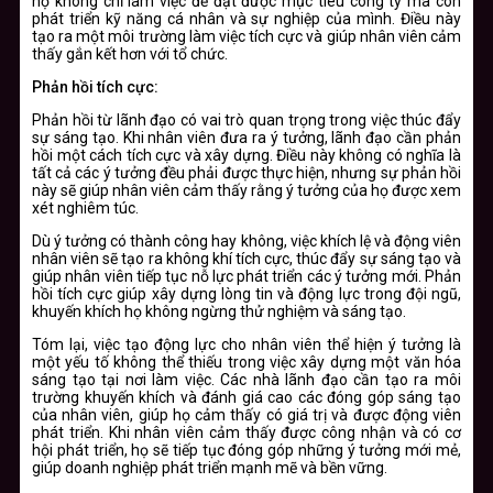
họ không chỉ làm việc để đạt được mục tiêu công ty mà còn
phát triển kỹ năng cá nhân và sự nghiệp của mình. Điều này
tạo ra một môi trường làm việc tích cực và giúp nhân viên cảm
thấy gắn kết hơn với tổ chức.
Phản hồi tích cực:
Phản hồi từ lãnh đạo có vai trò quan trọng trong việc thúc đẩy
sự sáng tạo. Khi nhân viên đưa ra ý tưởng, lãnh đạo cần phản
hồi một cách tích cực và xây dựng. Điều này không có nghĩa là
tất cả các ý tưởng đều phải được thực hiện, nhưng sự phản hồi
này sẽ giúp nhân viên cảm thấy rằng ý tưởng của họ được xem
xét nghiêm túc.
Dù ý tưởng có thành công hay không, việc khích lệ và động viên
nhân viên sẽ tạo ra không khí tích cực, thúc đẩy sự sáng tạo và
giúp nhân viên tiếp tục nỗ lực phát triển các ý tưởng mới. Phản
hồi tích cực giúp xây dựng lòng tin và động lực trong đội ngũ,
khuyến khích họ không ngừng thử nghiệm và sáng tạo.
Tóm lại, việc tạo động lực cho nhân viên thể hiện ý tưởng là
một yếu tố không thể thiếu trong việc xây dựng một văn hóa
sáng tạo tại nơi làm việc. Các nhà lãnh đạo cần tạo ra môi
trường khuyến khích và đánh giá cao các đóng góp sáng tạo
của nhân viên, giúp họ cảm thấy có giá trị và được động viên
phát triển. Khi nhân viên cảm thấy được công nhận và có cơ
hội phát triển, họ sẽ tiếp tục đóng góp những ý tưởng mới mẻ,
giúp doanh nghiệp phát triển mạnh mẽ và bền vững.