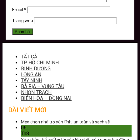
Email
*
Trang web
TẤT CẢ
TP. HỒ CHÍ MINH
BÌNH DƯƠNG
LONG AN
TÂY NINH
BÀ RỊA – VŨNG TÀU
NHƠN TRẠCH
BIÊN HÒA – ĐỒNG NAI
BÀI VIẾT MỚI
Mẹo chọn nhà trọ yên tĩnh, an toàn và sạch sẽ
06
Th8
Sức khỏe thể chất – tài sản lớn nhất của người lao động