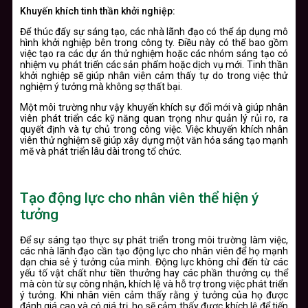
Khuyến khích tinh thần khởi nghiệp:
Để thúc đẩy sự sáng tạo, các nhà lãnh đạo có thể áp dụng mô
hình khởi nghiệp bên trong công ty. Điều này có thể bao gồm
việc tạo ra các dự án thử nghiệm hoặc các nhóm sáng tạo có
nhiệm vụ phát triển các sản phẩm hoặc dịch vụ mới. Tinh thần
khởi nghiệp sẽ giúp nhân viên cảm thấy tự do trong việc thử
nghiệm ý tưởng mà không sợ thất bại.
Một môi trường như vậy khuyến khích sự đổi mới và giúp nhân
viên phát triển các kỹ năng quan trọng như quản lý rủi ro, ra
quyết định và tự chủ trong công việc. Việc khuyến khích nhân
viên thử nghiệm sẽ giúp xây dựng một văn hóa sáng tạo mạnh
mẽ và phát triển lâu dài trong tổ chức.
Tạo động lực cho nhân viên thể hiện ý
tưởng
Để sự sáng tạo thực sự phát triển trong môi trường làm việc,
các nhà lãnh đạo cần tạo động lực cho nhân viên để họ mạnh
dạn chia sẻ ý tưởng của mình. Động lực không chỉ đến từ các
yếu tố vật chất như tiền thưởng hay các phần thưởng cụ thể
mà còn từ sự công nhận, khích lệ và hỗ trợ trong việc phát triển
ý tưởng. Khi nhân viên cảm thấy rằng ý tưởng của họ được
đánh giá cao và có giá trị, họ sẽ cảm thấy được khích lệ để tiếp