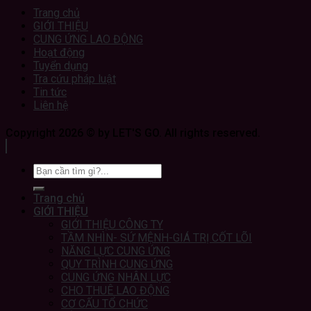
Trang chủ
GIỚI THIỆU
CUNG ỨNG LAO ĐỘNG
Hoạt động
Tuyển dụng
Tra cứu pháp luật
Tin tức
Liên hệ
Copyright 2026 © by LET'S GO. All rights reserved.
Trang chủ
GIỚI THIỆU
GIỚI THIỆU CÔNG TY
TẦM NHÌN- SỨ MỆNH-GIÁ TRỊ CỐT LÕI
NĂNG LỰC CUNG ỨNG
QUY TRÌNH CUNG ỨNG
CUNG ỨNG NHÂN LỰC
CHO THUÊ LAO ĐỘNG
CƠ CẤU TỔ CHỨC