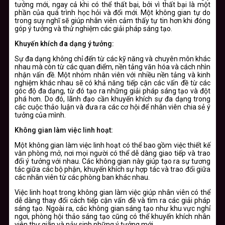
tưởng mới, ngay cả khi có thể thất bại, bởi vì thất bại là một
phần của quá trình học hỏi và đổi mới. Một không gian tự do
trong suy nghĩ sẽ giúp nhân viên cảm thấy tự tin hơn khi đóng
góp ý tưởng và thử nghiệm các giải pháp sáng tạo.
Khuyến khích đa dạng ý tưởng:
Sự đa dạng không chỉ đến từ các kỹ năng và chuyên môn khác
nhau mà còn từ các quan điểm, nền tảng văn hóa và cách nhìn
nhận vấn đề. Một nhóm nhân viên với nhiều nền tảng và kinh
nghiệm khác nhau sẽ có khả năng tiếp cận các vấn đề từ các
góc độ đa dạng, từ đó tạo ra những giải pháp sáng tạo và đột
phá hơn. Do đó, lãnh đạo cần khuyến khích sự đa dạng trong
các cuộc thảo luận và đưa ra các cơ hội để nhân viên chia sẻ ý
tưởng của mình.
Không gian làm việc linh hoạt:
Một không gian làm việc linh hoạt có thể bao gồm việc thiết kế
văn phòng mở, nơi mọi người có thể dễ dàng giao tiếp và trao
đổi ý tưởng với nhau. Các không gian này giúp tạo ra sự tương
tác giữa các bộ phận, khuyến khích sự hợp tác và trao đổi giữa
các nhân viên từ các phòng ban khác nhau.
Việc linh hoạt trong không gian làm việc giúp nhân viên có thể
dễ dàng thay đổi cách tiếp cận vấn đề và tìm ra các giải pháp
sáng tạo. Ngoài ra, các không gian sáng tạo như khu vực nghỉ
ngơi, phòng hội thảo sáng tạo cũng có thể khuyến khích nhân
viên thư giãn và nảy sinh những ý tưởng mới.