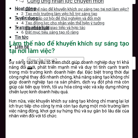
Cung ứng nhân lực chuyên môn
Hoạt động
Làm thế nào để khuyến khích sự sáng tạo tại nơi làm việc?
Tạo môi trường làm việc hỗ trợ sáng tạo
Tuyển dụng
Cung cấp cơ hội để thử nghiệm và đổi mới
Tạo động lực cho nhân viên thể hiện ý tưởng
Khuyến khích giao tiếp và hợp tác
Tra cứu pháp luật
Đặt mục tiêu sáng tạo rõ ràng
Tin tức
Làm thế nào để khuyến khích sự sáng tạo
Liên hệ
tại nơi làm việc?
Sự sáng tạo là yếu tố then chốt giúp doanh nghiệp duy trì khả
năng đổi mới, phát triển mạnh mẽ và duy trì tính cạnh tranh
trong môi trường kinh doanh hiện đại. Đặc biệt trong thời đại
công nghệ thay đổi nhanh chóng, khả năng sáng tạo không chỉ
giúp doanh nghiệp tạo ra sản phẩm, dịch vụ đột phá mà còn
giúp cải tiến quy trình, tối ưu hóa công việc và xây dựng những
chiến lược kinh doanh hiệu quả.
Hơn nữa, việc khuyến khích sự sáng tạo không chỉ mang lại lợi
ích trực tiếp cho công ty mà còn tạo dựng một môi trường làm
việc năng động, khơi gợi sự hứng thú và sự gắn bó lâu dài của
nhân viên đối với tổ chức.