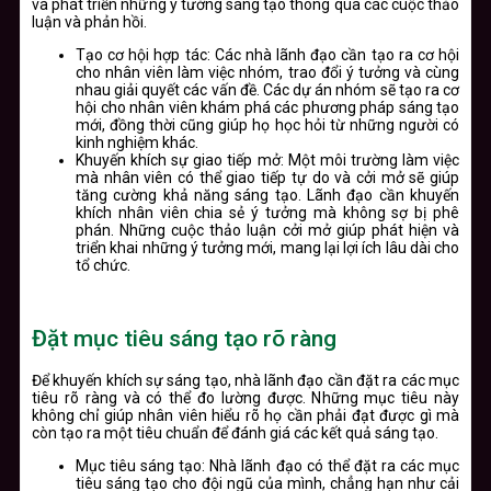
và phát triển những ý tưởng sáng tạo thông qua các cuộc thảo
luận và phản hồi.
Tạo cơ hội hợp tác:
Các nhà lãnh đạo cần tạo ra cơ hội
cho nhân viên làm việc nhóm, trao đổi ý tưởng và cùng
nhau giải quyết các vấn đề. Các dự án nhóm sẽ tạo ra cơ
hội cho nhân viên khám phá các phương pháp sáng tạo
mới, đồng thời cũng giúp họ học hỏi từ những người có
kinh nghiệm khác.
Khuyến khích sự giao tiếp mở:
Một môi trường làm việc
mà nhân viên có thể giao tiếp tự do và cởi mở sẽ giúp
tăng cường khả năng sáng tạo. Lãnh đạo cần khuyến
khích nhân viên chia sẻ ý tưởng mà không sợ bị phê
phán. Những cuộc thảo luận cởi mở giúp phát hiện và
triển khai những ý tưởng mới, mang lại lợi ích lâu dài cho
tổ chức.
Đặt mục tiêu sáng tạo rõ ràng
Để khuyến khích sự sáng tạo, nhà lãnh đạo cần đặt ra các mục
tiêu rõ ràng và có thể đo lường được. Những mục tiêu này
không chỉ giúp nhân viên hiểu rõ họ cần phải đạt được gì mà
còn tạo ra một tiêu chuẩn để đánh giá các kết quả sáng tạo.
Mục tiêu sáng tạo:
Nhà lãnh đạo có thể đặt ra các mục
tiêu sáng tạo cho đội ngũ của mình, chẳng hạn như cải