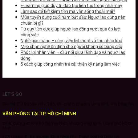
E-learning giúp duy trì đào tạo liên tục trong nhà máy
Làm sao để tiết kiệm tiền mà vẫn sống thoải mái?
Mùa tuyển dụng cuối năm bắt đầu: Người lao động nên
chuẩn bị gì?
Tư duy tích cực giúp người lao động vượt qua áp lực
công việc
Nghề giao hàng – công việc linh hoạt và thu nhập khá
Mẹo chọn nghề ổn định cho người không có bằng cấp
Phúc lợi nhân viên – cầu nối giữa lãnh đạo và người lao
động
5 cách giúp công nhân trẻ cải thiện kỹ năng làm việc
LET'S GO
Địa chỉ:
273 Bùi Văn Hòa, Tổ 5, Khu phố 6, phường Long Bình, tỉnh Đồng Nai
VĂN PHÒNG TẠI TP. HỒ CHÍ MINH
Số 40 đường 40 Khu Đô Thị Vạn Phúc, Phường Hiệp Bình, Thành phố Hồ Chí
Minh
127/14 Man Thiện, phường Tăng Nhơn Phú, Thành phố Hồ Chí Minh