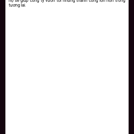
họ sẽ giúp công ty vươn tới những thành công lớn hơn trong
tương lai.