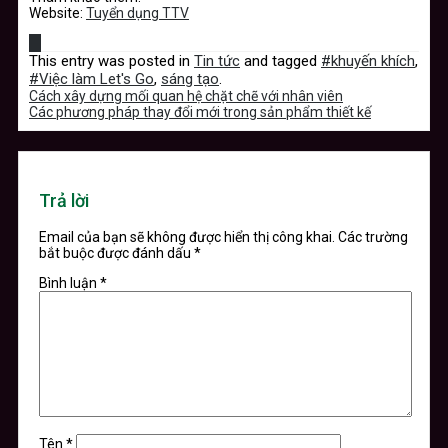
Website:
Tuyển dụng TTV
This entry was posted in
Tin tức
and tagged
#khuyến khích
,
#Việc làm Let's Go
,
sáng tạo
.
Cách xây dựng mối quan hệ chặt chẽ với nhân viên
Các phương pháp thay đổi mới trong sản phẩm thiết kế
Trả lời
Email của bạn sẽ không được hiển thị công khai.
Các trường
bắt buộc được đánh dấu
*
Bình luận
*
Tên
*