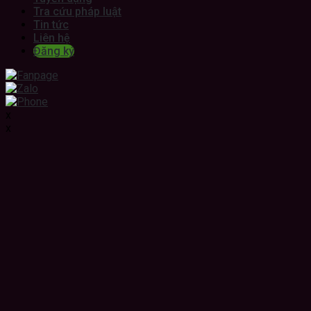
Tra cứu pháp luật
Tin tức
Liên hệ
Đăng ký
x
x