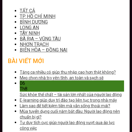
TẤT CẢ
TP. HỒ CHÍ MINH
BÌNH DƯƠNG
LONG AN
TÂY NINH
BÀ RỊA – VŨNG TÀU
NHƠN TRẠCH
BIÊN HÒA – ĐỒNG NAI
BÀI VIẾT MỚI
Tăng ca nhiều có giúp thu nhập cao hơn thật không?
Mẹo chọn nhà trọ yên tĩnh, an toàn và sạch sẽ
06
Th8
Sức khỏe thể chất – tài sản lớn nhất của người lao động
E-learning giúp duy trì đào tạo liên tục trong nhà máy
Làm sao để tiết kiệm tiền mà vẫn sống thoải mái?
Mùa tuyển dụng cuối năm bắt đầu: Người lao động nên
chuẩn bị gì?
Tư duy tích cực giúp người lao động vượt qua áp lực
công việc