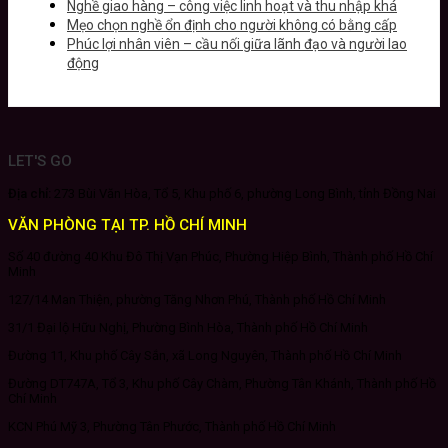
Nghề giao hàng – công việc linh hoạt và thu nhập khá
Mẹo chọn nghề ổn định cho người không có bằng cấp
Phúc lợi nhân viên – cầu nối giữa lãnh đạo và người lao
động
LET'S GO
Địa chỉ:
273 Bùi Văn Hòa, Tổ 5, Khu phố 6, phường Long Bình, tỉnh Đồng Nai
VĂN PHÒNG TẠI TP. HỒ CHÍ MINH
Số 40 đường 40 Khu Đô Thị Vạn Phúc, Phường Hiệp Bình, Thành phố Hồ Chí
Minh
127/14 Man Thiện, phường Tăng Nhơn Phú, Thành phố Hồ Chí Minh
31/1 Đại lộ Hữu Nghị, Phường Bình Hòa, Thành phố Hồ Chí Minh
Đường 11, Khu phố Cây Sắn, xã Long Nguyên, Thành phố Hồ Chí Minh
Đường DT747A, Tổ 3, Khu phố Cây Chàm, Phường Tân Khánh, Thành phố Hồ
Chí Minh
KCN Phú Mỹ 3, Phường Tân Phước, Thành phố Hồ Chí Minh