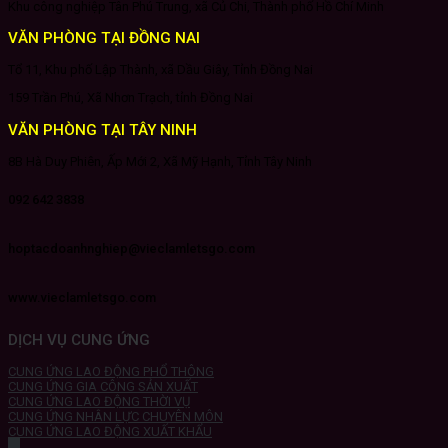
Khu công nghiệp Tân Phú Trung, xã Củ Chi, Thành phố Hồ Chí Minh
VĂN PHÒNG TẠI ĐỒNG NAI
Tổ 11, Khu phố Lập Thành, xã Dầu Giây, Tỉnh Đồng Nai
159 Trần Phú, Xã Nhơn Trạch, tỉnh Đồng Nai
VĂN PHÒNG TẠI TÂY NINH
8B Hà Duy Phiên, Ấp Mới 2, Xã Mỹ Hạnh, Tỉnh Tây Ninh
092 642 3838
hoptacdoanhnghiep@vieclamletsgo.com
www.vieclamletsgo.com
DỊCH VỤ CUNG ỨNG
CUNG ỨNG LAO ĐỘNG PHỔ THÔNG
CUNG ỨNG GIA CÔNG SẢN XUẤT
CUNG ỨNG LAO ĐỘNG THỜI VỤ
CUNG ỨNG NHÂN LỰC CHUYÊN MÔN
CUNG ỨNG LAO ĐỘNG XUẤT KHẨU