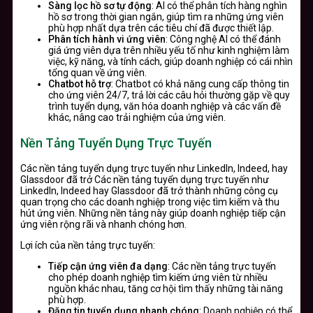
Sàng lọc hồ sơ tự động
: AI có thể phân tích hàng nghìn
hồ sơ trong thời gian ngắn, giúp tìm ra những ứng viên
phù hợp nhất dựa trên các tiêu chí đã được thiết lập.
Phân tích hành vi ứng viên
: Công nghệ AI có thể đánh
giá ứng viên dựa trên nhiều yếu tố như kinh nghiệm làm
việc, kỹ năng, và tính cách, giúp doanh nghiệp có cái nhìn
tổng quan về ứng viên.
Chatbot hỗ trợ
: Chatbot có khả năng cung cấp thông tin
cho ứng viên 24/7, trả lời các câu hỏi thường gặp về quy
trình tuyển dụng, văn hóa doanh nghiệp và các vấn đề
khác, nâng cao trải nghiệm của ứng viên.
Nền Tảng Tuyển Dụng Trực Tuyến
Các nền tảng tuyển dụng trực tuyến như LinkedIn, Indeed, hay
Glassdoor đã trở Các nền tảng tuyển dụng trực tuyến như
LinkedIn, Indeed hay Glassdoor đã trở thành những công cụ
quan trọng cho các doanh nghiệp trong việc tìm kiếm và thu
hút ứng viên. Những nền tảng này giúp doanh nghiệp tiếp cận
ứng viên rộng rãi và nhanh chóng hơn.
Lợi ích của nền tảng trực tuyến:
Tiếp cận ứng viên đa dạng
: Các nền tảng trực tuyến
cho phép doanh nghiệp tìm kiếm ứng viên từ nhiều
nguồn khác nhau, tăng cơ hội tìm thấy những tài năng
phù hợp.
Đăng tin tuyển dụng nhanh chóng
: Doanh nghiệp có thể