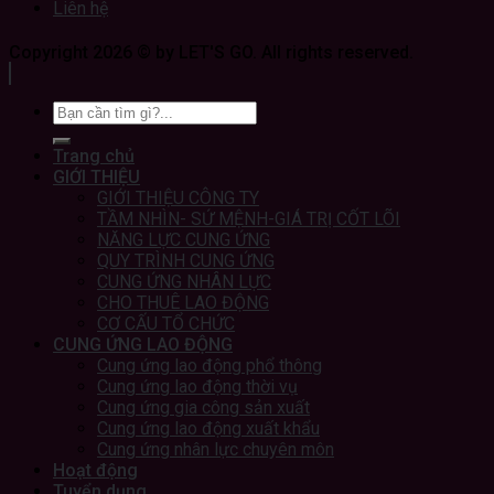
Liên hệ
Copyright 2026 © by LET'S GO. All rights reserved.
Trang chủ
GIỚI THIỆU
GIỚI THIỆU CÔNG TY
TẦM NHÌN- SỨ MỆNH-GIÁ TRỊ CỐT LÕI
NĂNG LỰC CUNG ỨNG
QUY TRÌNH CUNG ỨNG
CUNG ỨNG NHÂN LỰC
CHO THUÊ LAO ĐỘNG
CƠ CẤU TỔ CHỨC
CUNG ỨNG LAO ĐỘNG
Cung ứng lao động phổ thông
Cung ứng lao động thời vụ
Cung ứng gia công sản xuất
Cung ứng lao động xuất khẩu
Cung ứng nhân lực chuyên môn
Hoạt động
Tuyển dụng