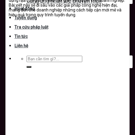
dụng mà còn giảm thiểu thời gian và chi phí cho doanh nghiệp.
Cung ứng nhân lực chuyên môn
Bài viết này sẽ đi sâu vào các giải pháp công nghệ hiện đại,
Hoạt động
mang đến cho doanh nghiệp những cách tiếp cận mới mẻ và
hiệu quả trong quy trình tuyển dụng.
Tuyển dụng
Tra cứu pháp luật
Tin tức
Liên hệ