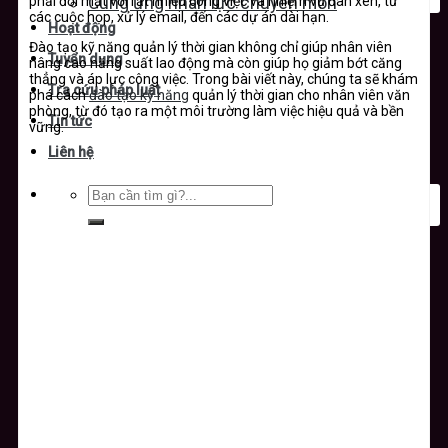
phải đối mặt với rất nhiều công việc và nhiệm vụ đan xen, từ
Cung ứng nhân lực chuyên môn
các cuộc họp, xử lý email, đến các dự án dài hạn.
Hoạt động
Đào tạo kỹ năng quản lý thời gian không chỉ giúp nhân viên
Tuyển dụng
nâng cao năng suất lao động mà còn giúp họ giảm bớt căng
thẳng và áp lực công việc. Trong bài viết này, chúng ta sẽ khám
Tra cứu pháp luật
phá cách
đào tạo kỹ năng
quản lý thời gian cho nhân viên văn
phòng, từ đó tạo ra một môi trường làm việc hiệu quả và bền
Tin tức
vững.
Liên hệ