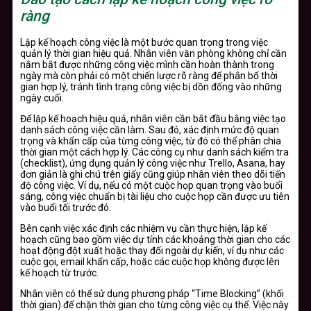
ràng
Lập kế hoạch công việc là một bước quan trọng trong việc
quản lý thời gian hiệu quả. Nhân viên văn phòng không chỉ cần
nắm bắt được những công việc mình cần hoàn thành trong
ngày mà còn phải có một chiến lược rõ ràng để phân bổ thời
gian hợp lý, tránh tình trạng công việc bị dồn đống vào những
ngày cuối.
Để lập kế hoạch hiệu quả, nhân viên cần bắt đầu bằng việc tạo
danh sách công việc cần làm. Sau đó, xác định mức độ quan
trọng và khẩn cấp của từng công việc, từ đó có thể phân chia
thời gian một cách hợp lý. Các công cụ như danh sách kiểm tra
(checklist), ứng dụng quản lý công việc như Trello, Asana, hay
đơn giản là ghi chú trên giấy cũng giúp nhân viên theo dõi tiến
độ công việc. Ví dụ, nếu có một cuộc họp quan trọng vào buổi
sáng, công việc chuẩn bị tài liệu cho cuộc họp cần được ưu tiên
vào buổi tối trước đó.
Bên cạnh việc xác định các nhiệm vụ cần thực hiện, lập kế
hoạch cũng bao gồm việc dự tính các khoảng thời gian cho các
hoạt động đột xuất hoặc thay đổi ngoài dự kiến, ví dụ như các
cuộc gọi, email khẩn cấp, hoặc các cuộc họp không được lên
kế hoạch từ trước.
Nhân viên có thể sử dụng phương pháp “Time Blocking” (khối
thời gian) để chặn thời gian cho từng công việc cụ thể. Việc này