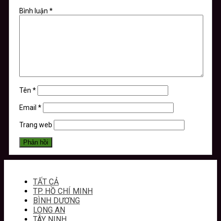
Bình luận
*
Tên
*
Email
*
Trang web
TẤT CẢ
TP. HỒ CHÍ MINH
BÌNH DƯƠNG
LONG AN
TÂY NINH