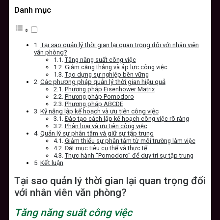
Danh mục
Tại sao quản lý thời gian lại quan trọng đối với nhân viên
văn phòng?
Tăng năng suất công việc
Giảm căng thẳng và áp lực công việc
Tạo dựng sự nghiệp bền vững
Các phương pháp quản lý thời gian hiệu quả
Phương pháp Eisenhower Matrix
Phương pháp Pomodoro
Phương pháp ABCDE
Kỹ năng lập kế hoạch và ưu tiên công việc
Đào tạo cách lập kế hoạch công việc rõ ràng
Phân loại và ưu tiên công việc
Quản lý sự phân tâm và giữ sự tập trung
Giảm thiểu sự phân tâm từ môi trường làm việc
Đặt mục tiêu cụ thể và thực tế
Thực hành “Pomodoro” để duy trì sự tập trung
Kết luận
Tại sao quản lý thời gian lại quan trọng đối
với nhân viên văn phòng?
Tăng năng suất công việc