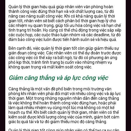
Quản lý thời gian hiệu quả giúp nhân viên văn phòng hoàn
thành công việc đúng thời hạn và với chất lượng cao, từ đó
nâng cao năng suất công việc. Khi có khả năng quản lý thời
gian tốt, nhân viên sẽ biết cách phân bổ thời gian hợp lý cho
các nhiệm vụ quan trọng, giúp tối ưu hóa công việc và hạn chế
tình trạng trì hoãn. Họ cũng có thể chủ động trong việc sắp xếp
các cuộc họp, các cuộc thảo luận nhóm và các deadline, từ đó
đảm bảo công việc luôn được tiến hành suôn sẻ và hiệu quả.
Bên cạnh đó, việc quản lý thời gian tốt còn giúp giảm thiểu sự
gián đoạn công việc. Các nhân viên có thể dự đoán trước được
các công việc có thể xảy ra bất ngờ, từ đó có phương án ứng
phó kịp thời, tránh tình trạng bị cuốn vào những nhiệm vụ
không quan trọng và mất kiểm soát công việc.
Giảm căng thẳng và áp lực công việc
Căng thẳng là một vấn đề phổ biến trong môi trường văn
phòng khi nhân viên phải đối mặt với nhiều công việc và áp lực
thời gian. Một trong những nguyên nhân dẫn đến căng thẳng
là việc không thể hoàn thành công việc đúng hạn, hoặc phải
làm quá nhiều nhiệm vụ cùng một lúc mà không có một kế
hoạch cụ thể. Khi biết cách quản lý thời gian, nhân viên có thể
kiểm soát được khối lượng công việc của mình, giảm bớt cảm
giác bị quá tải và từ đó giảm thiểu mức độ căng thẳng.
Quản lý thời gian tốt cũng giúp nhân viên có thể tạo ra sự cân