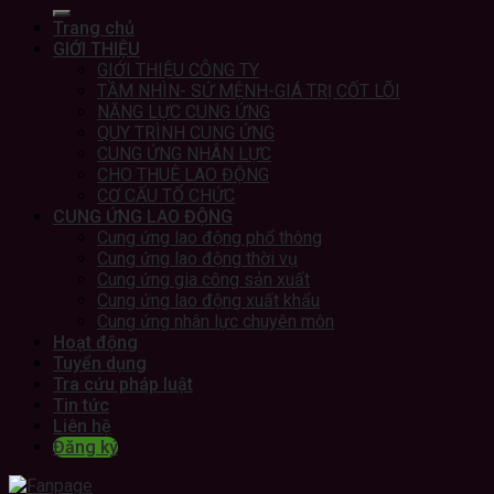
Trang chủ
GIỚI THIỆU
GIỚI THIỆU CÔNG TY
TẦM NHÌN- SỨ MỆNH-GIÁ TRỊ CỐT LÕI
NĂNG LỰC CUNG ỨNG
QUY TRÌNH CUNG ỨNG
CUNG ỨNG NHÂN LỰC
CHO THUÊ LAO ĐỘNG
CƠ CẤU TỔ CHỨC
CUNG ỨNG LAO ĐỘNG
Cung ứng lao động phổ thông
Cung ứng lao động thời vụ
Cung ứng gia công sản xuất
Cung ứng lao động xuất khẩu
Cung ứng nhân lực chuyên môn
Hoạt động
Tuyển dụng
Tra cứu pháp luật
Tin tức
Liên hệ
Đăng ký