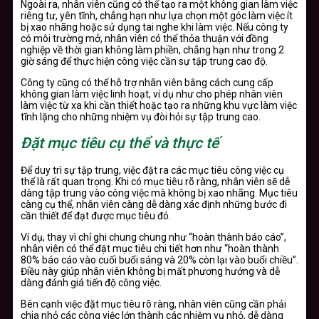
Ngoài ra, nhân viên cũng có thể tạo ra một không gian làm việc
riêng tư, yên tĩnh, chẳng hạn như lựa chọn một góc làm việc ít
bị xao nhãng hoặc sử dụng tai nghe khi làm việc. Nếu công ty
có môi trường mở, nhân viên có thể thỏa thuận với đồng
nghiệp về thời gian không làm phiền, chẳng hạn như trong 2
giờ sáng để thực hiện công việc cần sự tập trung cao độ.
Công ty cũng có thể hỗ trợ nhân viên bằng cách cung cấp
không gian làm việc linh hoạt, ví dụ như cho phép nhân viên
làm việc từ xa khi cần thiết hoặc tạo ra những khu vực làm việc
tĩnh lặng cho những nhiệm vụ đòi hỏi sự tập trung cao.
Đặt mục tiêu cụ thể và thực tế
Để duy trì sự tập trung, việc đặt ra các mục tiêu công việc cụ
thể là rất quan trọng. Khi có mục tiêu rõ ràng, nhân viên sẽ dễ
dàng tập trung vào công việc mà không bị xao nhãng. Mục tiêu
càng cụ thể, nhân viên càng dễ dàng xác định những bước đi
cần thiết để đạt được mục tiêu đó.
Ví dụ, thay vì chỉ ghi chung chung như “hoàn thành báo cáo”,
nhân viên có thể đặt mục tiêu chi tiết hơn như “hoàn thành
80% báo cáo vào cuối buổi sáng và 20% còn lại vào buổi chiều”.
Điều này giúp nhân viên không bị mất phương hướng và dễ
dàng đánh giá tiến độ công việc.
Bên cạnh việc đặt mục tiêu rõ ràng, nhân viên cũng cần phải
chia nhỏ các công việc lớn thành các nhiệm vụ nhỏ, dễ dàng