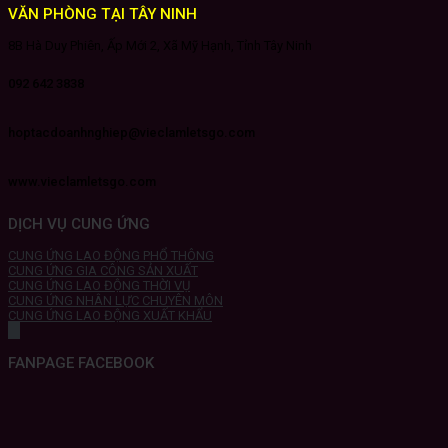
VĂN PHÒNG TẠI TÂY NINH
8B Hà Duy Phiên, Ấp Mới 2, Xã Mỹ Hạnh, Tỉnh Tây Ninh
092 642 3838
hoptacdoanhnghiep@vieclamletsgo.com
www.vieclamletsgo.com
DỊCH VỤ CUNG ỨNG
CUNG ỨNG LAO ĐỘNG PHỔ THÔNG
CUNG ỨNG GIA CÔNG SẢN XUẤT
CUNG ỨNG LAO ĐỘNG THỜI VỤ
CUNG ỨNG NHÂN LỰC CHUYÊN MÔN
CUNG ỨNG LAO ĐỘNG XUẤT KHẨU
FANPAGE FACEBOOK