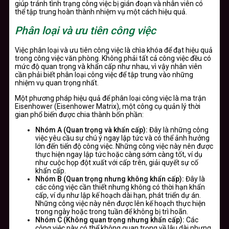
giúp tránh tình trạng công việc bị gián đoạn và nhân viên có
thể tập trung hoàn thành nhiệm vụ một cách hiệu quả.
Phân loại và ưu tiên công việc
Việc phân loại và ưu tiên công việc là chìa khóa để đạt hiệu quả
trong công việc văn phòng. Không phải tất cả công việc đều có
mức độ quan trọng và khẩn cấp như nhau, vì vậy nhân viên
cần phải biết phân loại công việc để tập trung vào những
nhiệm vụ quan trọng nhất.
Một phương pháp hiệu quả để phân loại công việc là ma trận
Eisenhower (Eisenhower Matrix), một công cụ quản lý thời
gian phổ biến được chia thành bốn phần:
Nhóm A (Quan trọng và khẩn cấp):
Đây là những công
việc yêu cầu sự chú ý ngay lập tức và có thể ảnh hưởng
lớn đến tiến độ công việc. Những công việc này nên được
thực hiện ngay lập tức hoặc càng sớm càng tốt, ví dụ
như cuộc họp đột xuất với cấp trên, giải quyết sự cố
khẩn cấp.
Nhóm B (Quan trọng nhưng không khẩn cấp):
Đây là
các công việc cần thiết nhưng không có thời hạn khẩn
cấp, ví dụ như lập kế hoạch dài hạn, phát triển dự án.
Những công việc này nên được lên kế hoạch thực hiện
trong ngày hoặc trong tuần để không bị trì hoãn.
Nhóm C (Không quan trọng nhưng khẩn cấp):
Các
công việc này có thể không quan trọng về lâu dài nhưng