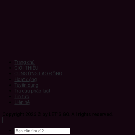
Trang chủ
GIỚI THIỆU
CUNG ỨNG LAO ĐỘNG
Hoạt động
Tuyển dụng
Tra cứu pháp luật
Tin tức
Liên hệ
Copyright 2026 © by LET'S GO. All rights reserved.