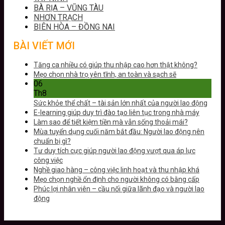
BÀ RỊA – VŨNG TÀU
NHƠN TRẠCH
BIÊN HÒA – ĐỒNG NAI
BÀI VIẾT MỚI
Tăng ca nhiều có giúp thu nhập cao hơn thật không?
Mẹo chọn nhà trọ yên tĩnh, an toàn và sạch sẽ
06
Th8
Sức khỏe thể chất – tài sản lớn nhất của người lao động
E-learning giúp duy trì đào tạo liên tục trong nhà máy
Làm sao để tiết kiệm tiền mà vẫn sống thoải mái?
Mùa tuyển dụng cuối năm bắt đầu: Người lao động nên
chuẩn bị gì?
Tư duy tích cực giúp người lao động vượt qua áp lực
công việc
Nghề giao hàng – công việc linh hoạt và thu nhập khá
Mẹo chọn nghề ổn định cho người không có bằng cấp
Phúc lợi nhân viên – cầu nối giữa lãnh đạo và người lao
động