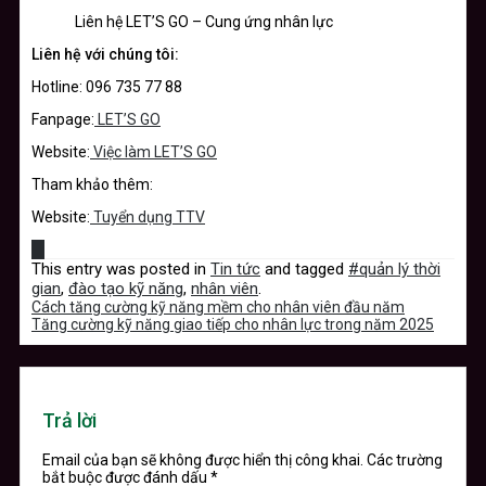
Liên hệ LET’S GO – Cung ứng nhân lực
Liên hệ với chúng tôi:
Hotline: 096 735 77 88
Fanpage:
LET’S GO
Website:
Việc làm LET’S GO
Tham khảo thêm:
Website:
Tuyển dụng TTV
This entry was posted in
Tin tức
and tagged
#quản lý thời
gian
,
đào tạo kỹ năng
,
nhân viên
.
Cách tăng cường kỹ năng mềm cho nhân viên đầu năm
Tăng cường kỹ năng giao tiếp cho nhân lực trong năm 2025
Trả lời
Email của bạn sẽ không được hiển thị công khai.
Các trường
bắt buộc được đánh dấu
*