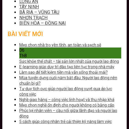
LONG AN
TÂY NINH
BÀ RỊA – VŨNG TÀU
NHƠN TRẠCH
BIÊN HÒA – ĐỒNG NAI
BÀI VIẾT MỚI
Mẹo chọn nhà trọ yên tĩnh, an toàn và sạch sẽ
06
Th8
Sức khỏe thể chất – tài sản lớn nhất của người lao động
E-learning giúp duy trì đào tạo liên tục trong nhà máy
Làm sao để tiết kiệm tiền mà vẫn sống thoải mái?
Mùa tuyển dụng cuối năm bắt đầu: Người lao động nên
chuẩn bị gì?
Tư duy tích cực giúp người lao động vượt qua áp lực
công việc
Nghề giao hàng – công việc linh hoạt và thu nhập khá
Mẹo chọn nghề ổn định cho người không có bằng cấp
Phúc lợi nhân viên – cầu nối giữa lãnh đạo và người lao
động
5 cách giúp công nhân trẻ cải thiện kỹ năng làm việc