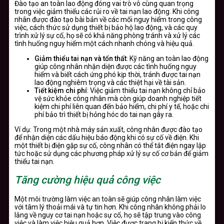
Đào tạo an toàn lao động đóng vai trò vô cùng quan trọng
trong việc giảm thiểu các rủi ro về tai nạn lao động. Khi công
nhân được đào tạo bài bản về các mối nguy hiểm trong công
việc, cách thức sử dụng thiết bị bảo hộ lao động, và các quy
trình xử lý sự cố, họ sẽ có khả năng phòng tránh và xử lý các
tình huống nguy hiểm một cách nhanh chóng và hiệu quả.
Giảm thiểu tai nạn và tổn thất
: Kỹ năng an toàn lao động
giúp công nhân nhận diện được các tình huống nguy
hiểm và biết cách ứng phó kịp thời, tránh được tai nạn
lao động nghiêm trọng và các thiệt hại về tài sản.
Tiết kiệm chi phí
: Việc giảm thiểu tai nạn không chỉ bảo
vệ sức khỏe công nhân mà còn giúp doanh nghiệp tiết
kiệm chi phí liên quan đến bảo hiểm, chi phí y tế, hoặc chi
phí bảo trì thiết bị hỏng hóc do tai nạn gây ra.
Ví dụ: Trong một nhà máy sản xuất, công nhân được đào tạo
để nhận diện các dấu hiệu báo động khi có sự cố về điện. Khi
một thiết bị điện gặp sự cố, công nhân có thể tắt điện ngay lập
tức hoặc sử dụng các phương pháp xử lý sự cố cơ bản để giảm
thiểu tai nạn.
Tăng cường hiệu quả công việc
Một môi trường làm việc an toàn sẽ giúp công nhân làm việc
với tâm lý thoải mái và tự tin hơn. Khi công nhân không phải lo
lắng về nguy cơ tai nạn hoặc sự cố, họ sẽ tập trung vào công
việc và làm việc hiệu quả hơn. Việc được trang bị kiến thức về