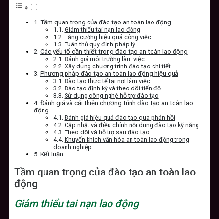
Tầm quan trọng của đào tạo an toàn lao động
Giảm thiểu tai nạn lao động
Tăng cường hiệu quả công việc
Tuân thủ quy định pháp lý
Các yếu tố cần thiết trong đào tạo an toàn lao động
Đánh giá môi trường làm việc
Xây dựng chương trình đào tạo chi tiết
Phương pháp đào tạo an toàn lao động hiệu quả
Đào tạo thực tế tại nơi làm việc
Đào tạo định kỳ và theo dõi tiến độ
Sử dụng công nghệ hỗ trợ đào tạo
Đánh giá và cải thiện chương trình đào tạo an toàn lao
động
Đánh giá hiệu quả đào tạo qua phản hồi
Cập nhật và điều chỉnh nội dung đào tạo kỹ năng
Theo dõi và hỗ trợ sau đào tạo
Khuyến khích văn hóa an toàn lao động trong
doanh nghiệp
Kết luận
Tầm quan trọng của đào tạo an toàn lao
động
Giảm thiểu tai nạn lao động