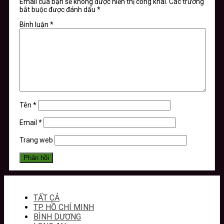
Email của bạn sẽ không được hiển thị công khai.
Các trường
bắt buộc được đánh dấu
*
Bình luận
*
Tên
*
Email
*
Trang web
TẤT CẢ
TP. HỒ CHÍ MINH
BÌNH DƯƠNG