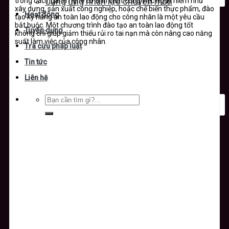
trong các ngành nghề có tính chất công việc nguy hiểm như
Cung ứng nhân lực chuyên môn
xây dựng, sản xuất công nghiệp, hoặc chế biến thực phẩm, đào
Hoạt động
tạo kỹ năng an toàn lao động cho công nhân là một yêu cầu
bắt buộc. Một chương trình đào tạo an toàn lao động tốt
Tuyển dụng
không chỉ giúp giảm thiểu rủi ro tai nạn mà còn nâng cao năng
suất làm việc của công nhân.
Tra cứu pháp luật
Tin tức
Liên hệ