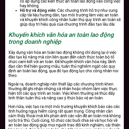
có áp dụng các kiến thức an toàn lao động vào công việc
hay không.
Hỗ trợ và động viên
: Các chương trình hỗ trợ như cung
cấp tài liệu hướng dẫn, tạo môi trường làm việc an toàn
và khuyến khích công nhân tuân thủ quy trình an toàn sẽ
giúp duy trì hiệu quả của chương trình đào tạo lâu dài.
Khuyến khích văn hóa an toàn lao động
trong doanh nghiệp
Xây dựng văn hóa an toàn lao động không chỉ dừng lại ở việc
đào tạo kỹ năng mà còn liên quan đến cách thức toàn bộ tổ
chức cam kết với an toàn. Để khuyến khích văn hóa này, lãnh
đạo cần thể hiện gương mẫu, tuân thủ nghiêm ngặt các quy
định an toàn lao động, qua đó tạo động lực cho công nhân noi
theo.
Ngoài ra, doanh nghiệp nên thiết lập các chương trình khen
thưởng để ghi nhận những cá nhân hoặc nhóm làm việc thực
hiện tốt các quy trình an toàn. Việc khen thưởng sẽ thúc đẩy
tinh thần tuân thủ và nâng cao ý thức bảo vệ an toàn.
Hơn nữa, việc tạo ra một môi trường khuyến khích báo cáo các
tình huống nguy hiểm cũng rất quan trọng. Công nhân cần
cảm thấy thoải mái khi phản ánh các vấn đề an toàn mà không
sợ bị trả thù. Cuối cùng, tổ chức các buổi chia sẻ và học hỏi về
an toàn lao động giúp mọi người trao đổi kinh nghiệm, cải thiện