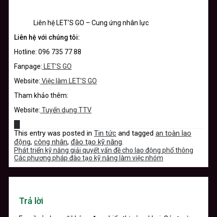
Liên hệ LET’S GO – Cung ứng nhân lực
Liên hệ với chúng tôi:
Hotline: 096 735 77 88
Fanpage:
LET’S GO
Website:
Việc làm LET’S GO
Tham khảo thêm:
Website:
Tuyển dụng TTV
This entry was posted in
Tin tức
and tagged
an toàn lao
động
,
công nhân
,
đào tạo kỹ năng
.
Phát triển kỹ năng giải quyết vấn đề cho lao động phổ thông
Các phương pháp đào tạo kỹ năng làm việc nhóm
Trả lời