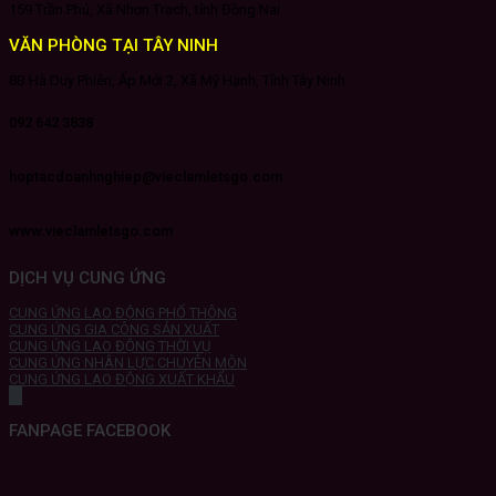
159 Trần Phú, Xã Nhơn Trạch, tỉnh Đồng Nai
VĂN PHÒNG TẠI TÂY NINH
8B Hà Duy Phiên, Ấp Mới 2, Xã Mỹ Hạnh, Tỉnh Tây Ninh
092 642 3838
hoptacdoanhnghiep@vieclamletsgo.com
www.vieclamletsgo.com
DỊCH VỤ CUNG ỨNG
CUNG ỨNG LAO ĐỘNG PHỔ THÔNG
CUNG ỨNG GIA CÔNG SẢN XUẤT
CUNG ỨNG LAO ĐỘNG THỜI VỤ
CUNG ỨNG NHÂN LỰC CHUYÊN MÔN
CUNG ỨNG LAO ĐỘNG XUẤT KHẨU
FANPAGE FACEBOOK