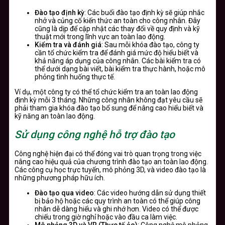
Đào tạo định kỳ
: Các buổi đào tạo định kỳ sẽ giúp nhắc
nhở và củng cố kiến thức an toàn cho công nhân. Đây
cũng là dịp để cập nhật các thay đổi về quy định và kỹ
thuật mới trong lĩnh vực an toàn lao động.
Kiểm tra và đánh giá
: Sau mỗi khóa đào tạo, công ty
cần tổ chức kiểm tra để đánh giá mức độ hiểu biết và
khả năng áp dụng của công nhân. Các bài kiểm tra có
thể dưới dạng bài viết, bài kiểm tra thực hành, hoặc mô
phỏng tình huống thực tế.
Ví dụ, một công ty có thể tổ chức kiểm tra an toàn lao động
định kỳ mỗi 3 tháng. Những công nhân không đạt yêu cầu sẽ
phải tham gia khóa đào tạo bổ sung để nâng cao hiểu biết và
kỹ năng an toàn lao động.
Sử dụng công nghệ hỗ trợ đào tạo
Công nghệ hiện đại có thể đóng vai trò quan trọng trong việc
nâng cao hiệu quả của chương trình đào tạo an toàn lao động.
Các công cụ học trực tuyến, mô phỏng 3D, và video đào tạo là
những phương pháp hữu ích.
Đào tạo qua video
: Các video hướng dẫn sử dụng thiết
bị bảo hộ hoặc các quy trình an toàn có thể giúp công
nhân dễ dàng hiểu và ghi nhớ hơn. Video có thể được
chiếu trong giờ nghỉ hoặc vào đầu ca làm việc.
Mô phỏng 3D và VR (Thực tế ảo)
: Công nghệ mô phỏng