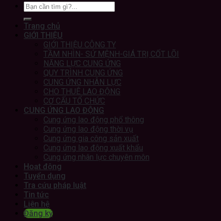
Trang chủ
GIỚI THIỆU
GIỚI THIỆU CÔNG TY
TẦM NHÌN- SỨ MỆNH-GIÁ TRỊ CỐT LÕI
NĂNG LỰC CUNG ỨNG
QUY TRÌNH CUNG ỨNG
CUNG ỨNG NHÂN LỰC
CHO THUÊ LAO ĐỘNG
CƠ CẤU TỔ CHỨC
CUNG ỨNG LAO ĐỘNG
Cung ứng lao động phổ thông
Cung ứng lao động thời vụ
Cung ứng gia công sản xuất
Cung ứng lao động xuất khẩu
Cung ứng nhân lực chuyên môn
Hoạt động
Tuyển dụng
Tra cứu pháp luật
Tin tức
Liên hệ
Đăng ký