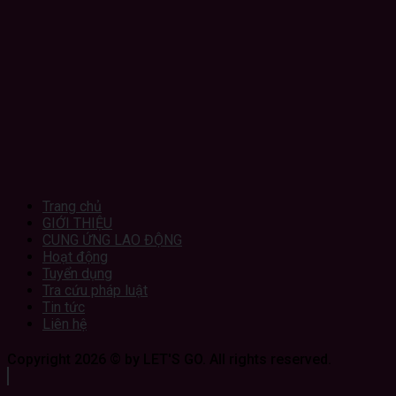
Trang chủ
GIỚI THIỆU
CUNG ỨNG LAO ĐỘNG
Hoạt động
Tuyển dụng
Tra cứu pháp luật
Tin tức
Liên hệ
Copyright 2026 © by LET'S GO. All rights reserved.