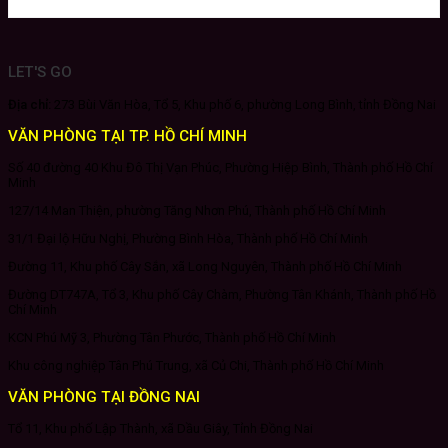
LET'S GO
Địa chỉ:
273 Bùi Văn Hòa, Tổ 5, Khu phố 6, phường Long Bình, tỉnh Đồng Nai
VĂN PHÒNG TẠI TP. HỒ CHÍ MINH
Số 40 đường 40 Khu Đô Thị Vạn Phúc, Phường Hiệp Bình, Thành phố Hồ Chí
Minh
127/14 Man Thiện, phường Tăng Nhơn Phú, Thành phố Hồ Chí Minh
31/1 Đại lộ Hữu Nghị, Phường Bình Hòa, Thành phố Hồ Chí Minh
Đường 11, Khu phố Cây Sắn, xã Long Nguyên, Thành phố Hồ Chí Minh
Đường DT747A, Tổ 3, Khu phố Cây Chàm, Phường Tân Khánh, Thành phố Hồ
Chí Minh
KCN Phú Mỹ 3, Phường Tân Phước, Thành phố Hồ Chí Minh
Khu công nghiệp Tân Phú Trung, xã Củ Chi, Thành phố Hồ Chí Minh
VĂN PHÒNG TẠI ĐỒNG NAI
Tổ 11, Khu phố Lập Thành, xã Dầu Giây, Tỉnh Đồng Nai