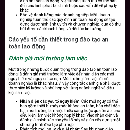
định an toàn lao động. Việc không tuân thủ có thể dẫn
đến các hình phạt tài chính hoặc các vấn đề về pháp lý
khác.
Bảo vệ danh tiếng của doanh nghiệp
: Một doanh
nghiệp tuân thủ các quy định an toàn lao động sẽ tạo
dựng được hình ảnh uy tín và chuyên nghiệp, qua đó thu
hút được các khách hàng và đối tác tin tưởng.
Các yếu tố cần thiết trong đào tạo an
toàn lao động
Đánh giá môi trường làm việc
Một trong những bước quan trọng trong đào tạo an toàn lao
động là đánh giá môi trường làm việc để nhận diện các mối
nguy hiểm và nguy cơ tai nạn. Môi trường làm việc ở mỗi
doanh nghiệp là khác nhau, vì vậy công tác đánh giá phải được
thực hiện kỹ lưỡng và phù hợp với từng ngành nghề và điều
kiện làm việc.
Nhận diện các yếu tố nguy hiểm
: Các mối nguy có thể
bao gồm thiết bị máy móc không an toàn, hóa chất độc
hại, môi trường làm việc thiếu sáng hoặc quá ồn ào, các
điều kiện làm việc không hợp lý khác. Việc nhận diện và
đánh giá chính xác các yếu tố này sẽ giúp xây dựng một
chương trình đào tạo phù hợp.
Phân tích mối nguy và giải pháp
: Sau khi nhận diện