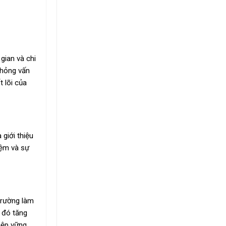
gian và chi
phỏng vấn
 lõi của
giới thiệu
iệm và sự
trường làm
ừ đó tăng
iệp vững