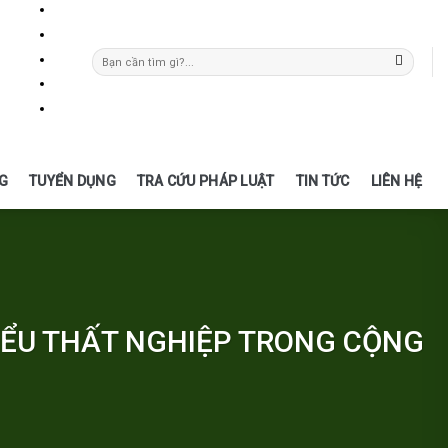
G
TUYỂN DỤNG
TRA CỨU PHÁP LUẬT
TIN TỨC
LIÊN HỆ
IỂU THẤT NGHIỆP TRONG CỘNG