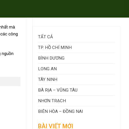
 nhất mà
a các công
TẤT CẢ
TP. HỒ CHÍ MINH
g nguồn
BÌNH DƯƠNG
LONG AN
TÂY NINH
BÀ RỊA – VŨNG TÀU
NHƠN TRẠCH
BIÊN HÒA – ĐỒNG NAI
BÀI VIẾT MỚI