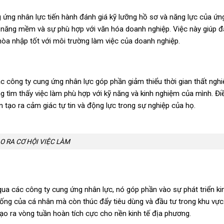
g ứng nhân lực tiến hành đánh giá kỹ lưỡng hồ sơ và năng lực của ứn
ỹ năng mềm và sự phù hợp với văn hóa doanh nghiệp. Việc này giúp 
hòa nhập tốt với môi trường làm việc của doanh nghiệp.
ác công ty cung ứng nhân lực góp phần giảm thiểu thời gian thất ngh
 tìm thấy việc làm phù hợp với kỹ năng và kinh nghiệm của mình. Đi
òn tạo ra cảm giác tự tin và động lực trong sự nghiệp của họ.
O RA CƠ HỘI VIỆC LÀM
ua các công ty cung ứng nhân lực, nó góp phần vào sự phát triển ki
ng của cá nhân mà còn thúc đẩy tiêu dùng và đầu tư trong khu vực.
tạo ra vòng tuần hoàn tích cực cho nền kinh tế địa phương.