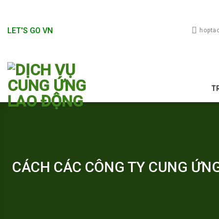
Skip
to
content
LET'S GO VN
hopta
T
CÁCH CÁC CÔNG TY CUNG ỨNG