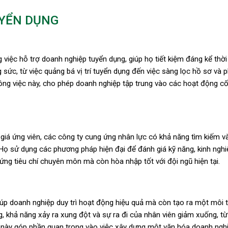
UYỂN DỤNG
việc hỗ trợ doanh nghiệp tuyển dụng, giúp họ tiết kiệm đáng kể thời 
 sức, từ việc quảng bá vị trí tuyển dụng đến việc sàng lọc hồ sơ và 
ng việc này, cho phép doanh nghiệp tập trung vào các hoạt động cốt
giá ứng viên, các công ty cung ứng nhân lực có khả năng tìm kiếm và 
Họ sử dụng các phương pháp hiện đại để đánh giá kỹ năng, kinh ngh
ng tiêu chí chuyên môn mà còn hòa nhập tốt với đội ngũ hiện tại.
úp doanh nghiệp duy trì hoạt động hiệu quả mà còn tạo ra một môi 
g, khả năng xảy ra xung đột và sự ra đi của nhân viên giảm xuống, t
ều này góp phần quan trọng vào việc xây dựng một văn hóa doanh ngh