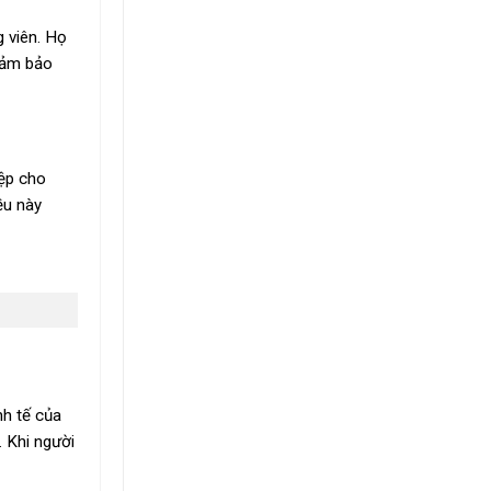
g viên. Họ
đảm bảo
iệp cho
ều này
nh tế của
 Khi người