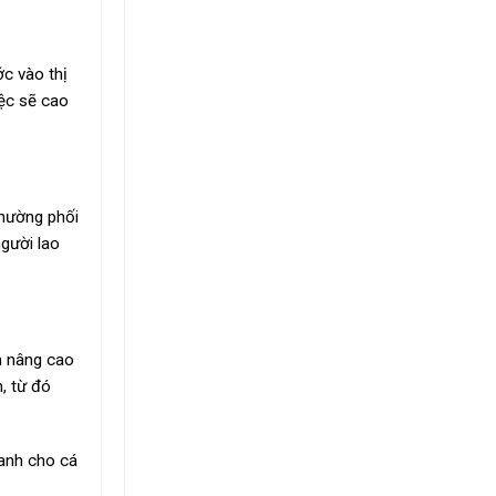
ớc vào thị
iệc sẽ cao
thường phối
người lao
n nâng cao
, từ đó
ranh cho cá