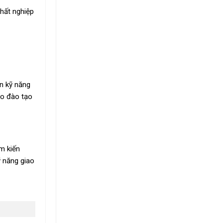
thất nghiệp
ển kỹ năng
ào đào tạo
m kiến
ỹ năng giao