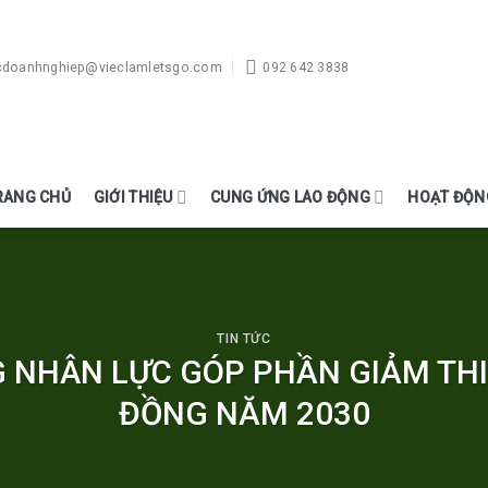
cdoanhnghiep@vieclamletsgo.com
092 642 3838
RANG CHỦ
GIỚI THIỆU
CUNG ỨNG LAO ĐỘNG
HOẠT ĐỘN
TIN TỨC
 NHÂN LỰC GÓP PHẦN GIẢM TH
ĐỒNG NĂM 2030